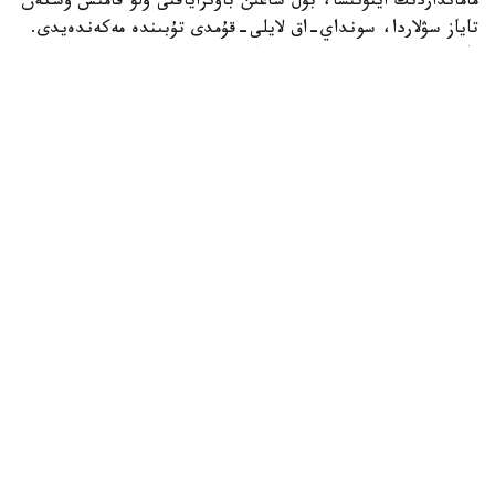
مامانداردىڭ ايتۋىنشا، بۇل شاعىن باۋىراياقتى ۇلۋ قامىس وسكەن
تاياز سۋلاردا، سونداي-اق لايلى-قۇمدى تۇبىندە مەكەندەيدى.
ول سۋ ەكوجۇيەسىنىڭ ەكولوگيالىق جاعدايىن كورسەتەتىن
ماڭىزدى ينديكاتورلاردىڭ ءبىرى سانالادى. ۇلۋ كولەمى جاعىنان
كىشكەنتاي بولعانىمەن، تابيعي ورتا ءۇشىن ماڭىزى زور. ول
ورگانيكالىق قالدىقتارمەن جانە ميكروسكوپيالىق بالدىرلارمەن
قورەكتەنىپ، سۋدىڭ تابيعي تازارۋىنا ىقپال ەتەدى. سونىمەن
قاتار بالىقتار مەن سۋ قۇستارى ءۇشىن قورەك تىزبەگىنىڭ
ماڭىزدى بولىگى بولىپ تابىلادى، دەپ اتاپ ءوتتى «اقجايىق»
مەملەكەتتىك تابيعي رەزەرۆاتىنىڭ قىزمەتكەرلەرى.
قوعام
باقىتجول كاكەش
اۆتور
21:09, 07 تامىز 2026