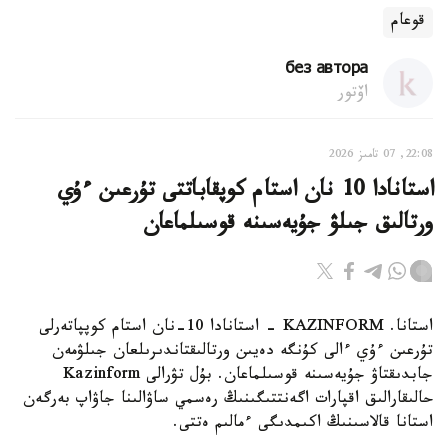
قوعام
без автора
اۆتور
22:08, 07 تامىز 2026
استانادا 10 نان استام كوپقاباتتى تۇرعىن ءۇي
ورتالىق جىلۋ جۇيەسىنە قوسىلماعان
استانا. KAZINFORM - استانادا 10-نان استام كوپپاتەرلى
تۇرعىن ءۇي ءالى كۇنگە دەيىن ورتالىقتاندىرىلعان جىلۋمەن
جابدىقتاۋ جۇيەسىنە قوسىلماعان. بۇل تۋرالى Kazinform
حالىقارالىق اقپارات اگەنتتىگىنىڭ رەسمي ساۋالىنا جاۋاپ بەرگەن
استانا قالاسىنىڭ اكىمدىگى ءمالىم ەتتى.