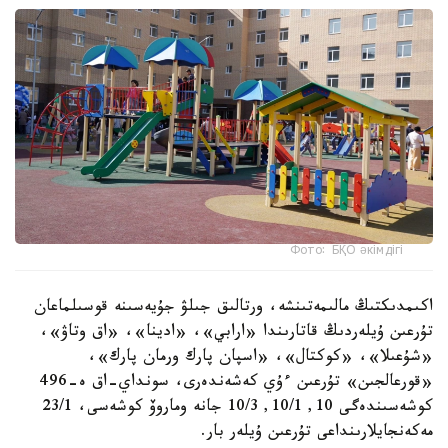
Фото: БҚО әкімдігі
اكىمدىكتىڭ مالىمەتىنشە، ورتالىق جىلۋ جۇيەسىنە قوسىلماعان
تۇرعىن ۇيلەردىڭ قاتارىندا «ارابي»، «ادينا»، «اق وتاۋ»،
«شۇعىلا»، «كوكتال»، «اسپان پارك ورمان پارك»،
«قورعالجىن» تۇرعىن ءۇي كەشەندەرى، سونداي-اق ە-496
كوشەسىندەگى 10, 10/1, 10/3 جانە وماروۆ كوشەسى، 23/1
مەكەنجايلارىنداعى تۇرعىن ۇيلەر بار.