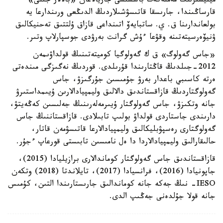
مينيسترلىك مەملەكەت باسشىسى جاريالاعان «بالالار جىلى»
قارساڭىندا، جارىسقا قاتىسۋشىلاردىڭ الدىڭعى ورىندارعا يە
بولعاندارىنا ق. ي. ساتبايەۆ اتىنداعى قازاق ۇلتتىق تەحنيكالىق
ۋنيۆەرسيتەتىنە وقۋعا ءۇش گرانت بەرۋدى جوسپارلاپ وتىر.
«جاس گەولوگ» ق ك گەولوگيا كوميتەتىنىڭ قولداۋىمەن
2012-جىلدىڭ قاڭتارىندا قۇرىلدى. قوردىڭ نەگىزگى مىندەتى
ەرتە كاسىبي باعدار بەرۋ جۇمىسىن جۇرگىزۋ، جاس
گەولوگتاردىڭ قازاقستاندىق دالالىق وليمپيادالارىن ۇيىمداستىرۋ
جانە وتكىزۋ، جاس گەولوگتار ۇيىرمەلەرىنىڭ جەلىسىن كەڭەيتۋ،
دارىندى جاستاردى قولداۋ بولىپ تابىلادى. قازاقستاننىڭ جاس
گەولوگتارى رەسپۋبليكالىق وليمپيادالارعا قاتىسۋمەن قاتار،
حالىقارالىق وليمپيادالاردا دا ەل نامىسىن تابىستى قورعاپ ءجۇر.
قازاقستاندىق جاس گەولوگتار كوماندالارى برازيليادا (2015)،
جاپونيادا (2016)، فرانسيادا (2017)، تايلاندتا (2018) وتكەن
IESO- نىڭ جەكە جانە كوماندالىق جارىستارىندا التىن، كۇمىس
جانە قولا جۇلدەنى جەڭىپ الدى.