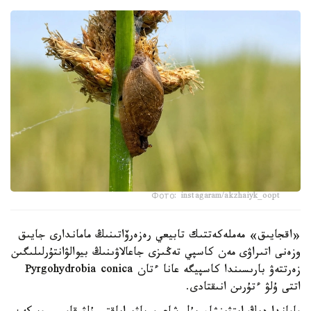
Фото: instagaram/akzhaiyk_oopt
«اقجايىق» مەملەكەتتىك تابيعي رەزەرۆاتىنىڭ ماماندارى جايىق
وزەنى اتىراۋى مەن كاسپي تەڭىزى جاعالاۋىنىڭ بيوالۋانتۇرلىلىگىن
زەرتتەۋ بارىسىندا كاسپيگە عانا ءتان Pyrgohydrobia conica
اتتى ۇلۋ ءتۇرىن انىقتادى.