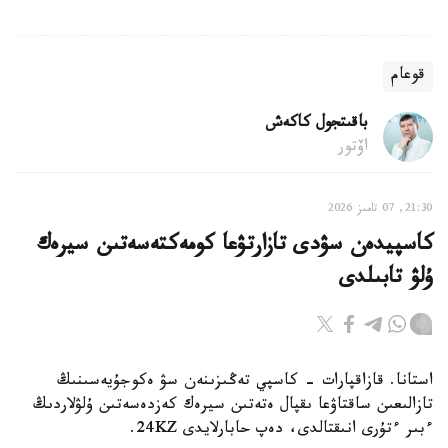
قوعام
باقىتجول كاكەش
اۆتور
21:30, 07 تامىز 2026
كاسپيدەن سۋدى تازارتۋعا كومەكتەسەتىن سيرەك
ۇلۋ تابىلدى
استانا. قازاقپارات - كاسپي تەڭىزىنەن سۋ ەكوجۇيەسىنىڭ
تازالىعىن ساقتاۋعا ىقپال ەتەتىن سيرەك كەزدەسەتىن ۇلۋلاردىڭ
ءبىر ءتۇرى انىقتالدى، دەپ حابارلايدى 24KZ.