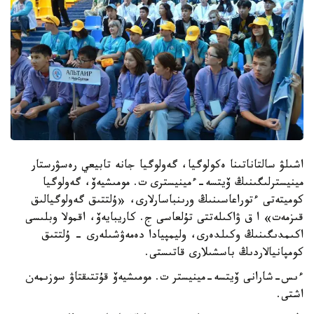
اشىلۋ سالتاناتىنا ەكولوگيا، گەولوگيا جانە تابيعي رەسۋرستار
مينيسترلىگىنىڭ ۆيتسە-ءمينيسترى ت. مومىشيەۆ، گەولوگيا
كوميتەتى ءتوراعاسىنىڭ ورىنباسارلارى، «ۇلتتىق گەولوگيالىق
قىزمەت» ا ق ۋاكىلەتتى تۇلعاسى ج. كاريبايەۆ، اقمولا وبلىسى
اكىمدىگىنىڭ وكىلدەرى، وليمپيادا دەمەۋشىلەرى - ۇلتتىق
كومپانيالاردىڭ باسشىلارى قاتىستى.
ءىس-شارانى ۆيتسە-مينيستر ت. مومىشيەۆ قۇتتىقتاۋ سوزىمەن
اشتى.