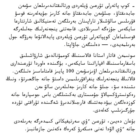
- كوپ پاتەرلى تۇرعىن ۇيلەردى ورتالىقتاندىرىلعان سۋمەن
جابدىقتاۋ، جىلۋمەن جابدىقتاۋ جانە كارىز جۇيەلەرىنە قوسۋ
قۇرىلىس سالۋشىلار تاراپىنان بەرىلگەن تەحنيكالىق شارتتارعا
سايكەس جۇزەگە اسىرىلادى. قاجەتتى ينجەنەرلىك جەلىلەرگە
قوسىلماعان كوپپاتەرلى تۇرعىن ۇيلەردى پايدالانۋعا بەرۋگە جول
بەرىلمەيدى، — دەلىنگەن جاۋاپتا.
سونىمەن قاتار استانا قالاسىنىڭ كوممۋنالدىق شارۋاشىلىق
باسقارماسىنىڭ اقپاراتىنا سايكەس، بۇگىندە ەلوردا تۇرعىندارى
ورتالىقتاندىرىلعان اۋىزسۋمەن 100 پايىز قامتاماسىز ەتىلگەن.
قالانىڭ ينجەنەرلىك ينفراقۇرىلىمىن دامىتۋ جانە جاڭعىرتۋ، ونىڭ
ىشىندە سۋ، جىلۋ جانە كارىز جەلىلەرىن سالۋ مەن
رەكونسترۋكسيالاۋ جۇمىستارى بەكىتىلگەن باس جوسپارعا جانە
كوزدەلگەن بيۋدجەتتىك قارجىلاندىرۋ شەگىندە تۇراقتى تۇردە
جۇرگىزىلىپ كەلەدى.
بۇعان دەيىن، تۇرعىن ءۇي سەرتيفيكاتى كىمدەرگە بەرىلەدى
جانە ءۇي الۋدا نەنى ەسكەرۋ كەرەك ەكەنىن جازعانبىز.