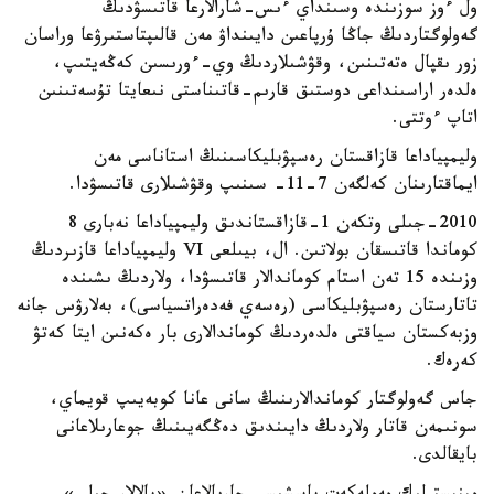
ول ءوز سوزىندە وسىنداي ءىس-شارالارعا قاتىسۋدىڭ
گەولوگتاردىڭ جاڭا ۇرپاعىن دايىنداۋ مەن قالىپتاستىرۋعا وراسان
زور ىقپال ەتەتىنىن، وقۋشىلاردىڭ وي-ءورىسىن كەڭەيتىپ،
ەلدەر اراسىنداعى دوستىق قارىم-قاتىناستى نىعايتا تۇسەتىنىن
اتاپ ءوتتى.
وليمپياداعا قازاقستان رەسپۋبليكاسىنىڭ استاناسى مەن
ايماقتارىنان كەلگەن 7-11- سىنىپ وقۋشىلارى قاتىسۋدا.
2010-جىلى وتكەن 1-قازاقستاندىق وليمپياداعا نەبارى 8
كوماندا قاتىسقان بولاتىن. ال، بيىلعى VI وليمپياداعا قازىردىڭ
وزىندە 15 تەن استام كوماندالار قاتىسۋدا، ولاردىڭ ىشىندە
تاتارستان رەسپۋبليكاسى (رەسەي فەدەراتسياسى)، بەلارۋس جانە
وزبەكستان سياقتى ەلدەردىڭ كوماندالارى بار ەكەنىن ايتا كەتۋ
كەرەك.
جاس گەولوگتار كوماندالارىنىڭ سانى عانا كوبەيىپ قويماي،
سونىمەن قاتار ولاردىڭ دايىندىق دەڭگەيىنىڭ جوعارىلاعانى
بايقالدى.