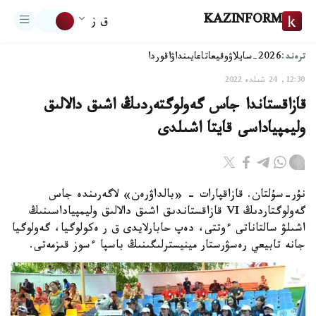
KAZINFORM
ق ز
ترەند:
2026-سايلاۋ
وقيعا
تاعايىنداۋ
اقوردا
12:30, 24 شىلدە 2022
قازاقستاندا جاس گەولوگتەردىڭ اشىق دالالىق
وليمپياداسى قايتا اشىلدى
نۇر-سۇلتان. قازاقپارات - «بالداۋرەن» لاگەرىندە جاس
گەولوگتاردىڭ VI قازاقستاندىق اشىق دالالىق وليمپياداسىنىڭ
اشىلۋ سالتاناتى ءوتتى، دەپ حابارلايدى ق ر ەكولوگيا، گەولوگيا
جانە تابيعي رەسۋرستار مينيسترلىگىنىڭ باسپا ءسوز قىزمەتى.