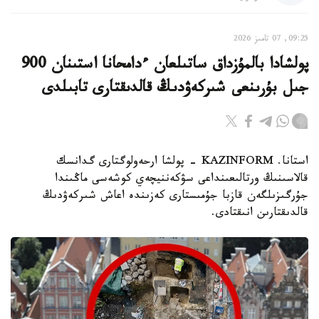
09:25, 07 تامىز 2026
پولشادا بالمۇزداق ساتىلعان ءدامحانا استىنان 900
جىل بۇرىنعى شىركەۋدىڭ قالدىقتارى تابىلدى
استانا. KAZINFORM - پولشا ارحەولوگتارى گدانسك
قالاسىنىڭ ورتالىعىنداعى سۋكەننيچەي كوشەسى ماڭىندا
جۇرگىزىلگەن قازبا جۇمىستارى كەزىندە اعاش شىركەۋدىڭ
قالدىقتارىن انىقتادى.