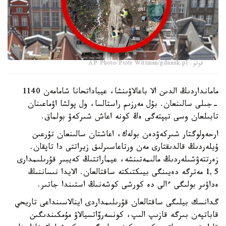
فوتو: AP Photo/Piotr Wittman/gdansk.pl
مامانداردىڭ الدىن الا باعالاۋىنشا، عيباداتحانا شامامەن 1140
-جىلى سالىنعان. بۇل مەرزىم راستالسا، ول پولشا اۋماعىنان
تابىلعان وسى تيپتەگى ەڭ كونە اعاش شىركەۋ بولماق.
ارحەولوگتار شىركەۋدەن بولەك، اعاشتان سالىنعان تۇرعىن
ۇيلەردىڭ قالدىقتارى مەن ورتاعاسىرلىق زيراتتى دا تاپقان.
زەرتتەۋشىلەردىڭ مالىمەتىنشە، عيماراتتىڭ كەيبىر قۇرىلىمدارى
1,5 مەترگە دەيىنگى بيىكتىكتە ساقتالعان. الايدا نىساننىڭ
ەداۋىر بولىگى ءالى دە كورشى كوشەنىڭ استىندا جاتىر.
گدانسك بيلىگى ساقتالعان قۇرىلىمداردى اينالاسىنداعى تاريحي
قاباتپەن بىرگە قازىپ الىپ، كونسەرۆاتسيالاۋ مۇمكىندىگىن