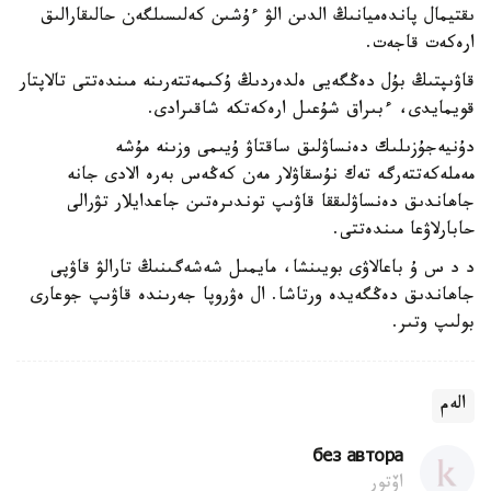
ىقتيمال پاندەميانىڭ الدىن الۋ ءۇشىن كەلىسىلگەن حالىقارالىق
ارەكەت قاجەت.
قاۋىپتىڭ بۇل دەڭگەيى ەلدەردىڭ ۇكىمەتتەرىنە مىندەتتى تالاپتار
قويمايدى، ءبىراق شۇعىل ارەكەتكە شاقىرادى.
دۇنيەجۇزىلىك دەنساۋلىق ساقتاۋ ۇيىمى وزىنە مۇشە
مەملەكەتتەرگە تەك نۇسقاۋلار مەن كەڭەس بەرە الادى جانە
جاھاندىق دەنساۋلىققا قاۋىپ توندىرەتىن جاعدايلار تۋرالى
حابارلاۋعا مىندەتتى.
د د س ۇ باعالاۋى بويىنشا، مايمىل شەشەگىنىڭ تارالۋ قاۋپى
جاھاندىق دەڭگەيدە ورتاشا. ال ەۋروپا جەرىندە قاۋىپ جوعارى
بولىپ وتىر.
الەم
без автора
اۆتور