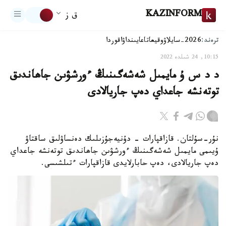
KAZINFORM
ق ز
ترەند:
2026-سايلاۋ
وقيعا
تاعايىنداۋ
اقوردا
10:15, 24 شىلدە 2022
د د س ۇ مايمىل شەشەگىنىڭ ءورشۋىن جاھاندىق
توتەنشە جاعداي دەپ جاريالادى
نۇر-سۇلتان. قازاقپارات - دۇنيەجۇزىلىك دەنساۋلىق ساقتاۋ
ۇيىمى مايمىل شەشەگىنىڭ ءورشۋىن جاھاندىق توتەنشە جاعداي
دەپ جاريالادى، دەپ حابارلايدى قازاقپارات ءتىلشىسى.