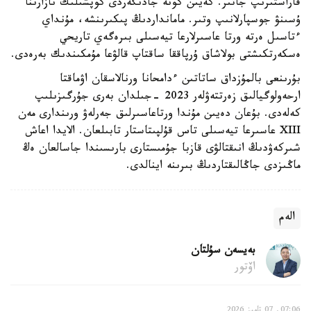
قاراستىرىپ جاتىر. كەيىن كونە جادىگەردى كوپشىلىك نازارىنا
ۇسىنۋ جوسپارلانىپ وتىر. مامانداردىڭ پىكىرىنشە، مۇنداي
ءتاسىل ەرتە ورتا عاسىرلارعا تيەسىلى بىرەگەي تاريحي
ەسكەرتكىشتى بولاشاق ۇرپاققا ساقتاپ قالۋعا مۇمكىندىك بەرەدى.
بۇرىنعى بالمۇزداق ساتاتىن ءدامحانا ورنالاسقان اۋماقتا
ارحەولوگيالىق زەرتتەۋلەر 2023 -جىلدان بەرى جۇرگىزىلىپ
كەلەدى. بۇعان دەيىن مۇندا ورتاعاسىرلىق جەرلەۋ ورىندارى مەن
XIII عاسىرعا تيەسىلى تاس قۇلپىتاستار تابىلعان. الايدا اعاش
شىركەۋدىڭ انىقتالۋى قازبا جۇمىستارى بارىسىندا جاسالعان ەڭ
ماڭىزدى جاڭالىقتاردىڭ بىرىنە اينالدى.
الەم
بەيسەن سۇلتان
اۆتور