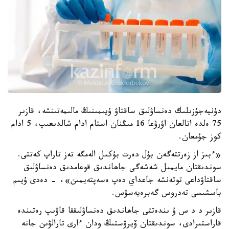
دۇنيەجۇزىلىك دەنساۋلىق ساقتاۋ ۇيىمىنىڭ مالىمەتىنشە، قازىر
75 ەلدە اتالعان اۋرۋعا 16 مىڭنان استام ادام شالدىعىپ، 5 ادام
كوز جۇمعان.
«ءبىز از زەرتتەگەن بۇل دەرت بۇكىل الەمگە تەز تاراپ كەتتى.
سوندىقتان مايمىل شەشەگى جاھاندىق قوعامدىق دەنساۋلىق
ساقتاۋداعى توتەنشە جاعداي دەپ ەسەپتەيمىن»، - دەدى ۇيىم
باسشىسى تەدروس گەبرەيەسۋس.
قازىر د د س ۇ ىندەتتى جاھاندىق دەنساۋلىققا قاۋىپ رەتىندە
قاراستىرادى، سوندىقتان ۆيرۋستىڭ ودان ءارى تارالۋىن جانە