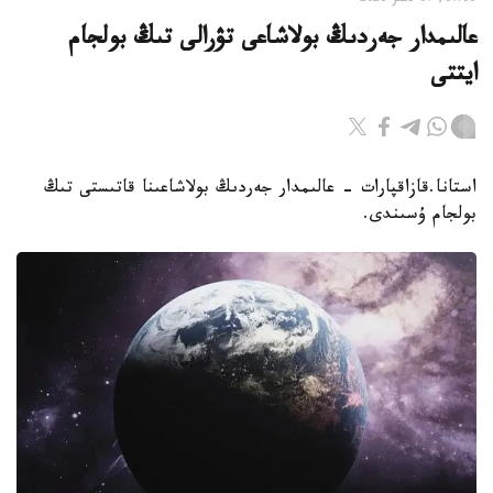
07:06, 07 تامىز 2026
عالىمدار جەردىڭ بولاشاعى تۋرالى تىڭ بولجام
ايتتى
استانا.قازاقپارات - عالىمدار جەردىڭ بولاشاعىنا قاتىستى تىڭ
بولجام ۇسىندى.