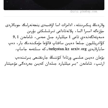
Фото: pixabay.com
ولاردىڭ پىكىرىنشە، ادامزات اسا اۋقىمدى ينجەنەرلىك جوبالاردى
جۇزەگە اسىرا السا، پلانەتاداعى تىرشىلىكتى بۇرىن
ەسەپتەلگەندەي تاعى 1 ميلليارد جىل ەمەس، شامامەن 9,1
كۆادريلليون جىلعا دەيىن ساقتاپ قالۋعا مۇمكىندىك بار، دەپ
حابارلايدى turkystan.kz arxiv.org-كە سىلتەمە جاساپ.
بۇعان دەيىن عىلىمي ورتادا كۇننىڭ جارىقتىعى بىرتىندەپ
ارتىپ، شامامەن ءبىر ميلليارد جىلدان كەيىن جەردەگى مۇحيتتار
بۋلانىپ، پلانەتا تىرشىلىككە جارامسىز كۇيگە تۇسەدى دەگەن
كوزقاراس كەڭ تاراعان بولاتىن. جاڭا زەرتتەۋ اۆتورلارى بۇل
سەناري مىندەتتى ەمەس ەكەنىن ايتادى. ولار جەردى ۇزاق
مەرزىمدە قورعاۋعا ارنالعان بىرنەشە الىپ ينجەنەرلىك جوبانى
ۇسىنعان. سونىڭ ءبىرى - اي وربيتاسى ماڭىنا كۇن
ساۋلەسىنىڭ ءبىر بولىگىن بوگەيتىن الىپ قالقان ورناتۋ. مۇنداي
قۇرىلىم جەرگە تۇسەتىن جىلۋ مولشەرىن ازايتىپ، كۇننىڭ