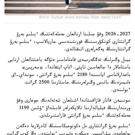
Фото: Ғылым және жоғары білім министрлігі
2026-2027 وقۋ جىلىنا ارنالعان مەملەكەتتىك ءبىلىم بەرۋ
گرانتتارى كونكۋرسىنىڭ قورىتىندىسى جاريالانىپ، ءبىلىم بەرۋ
گرانتتارىنىڭ يەگەرلەرى انىقتالدى.
بيىل وڭىرلىك تەڭگەرىمدى قامتاماسىز ەتۋگە باعىتتالعان ارنايى
باستامالار دا جالعاسىن تاپتى. اتاپ ايتقاندا، «سەرپىن»
باعدارلاماسى اياسىندا 2180 ءبىلىم بەرۋ گرانتى، سونداي-اق
ەلىمىزدىڭ باتىس وڭىرلەرىنىڭ جاستارىنا 2500 گرانت
ءبولىندى.
سونىمەن قاتار قازاقستاندا اشىلعان شەتەلدىك جوعارى وقۋ
ورىندارىنىڭ فيليالدارىنا تالاپكەرلەر قابىلداۋ ءۇشىن 3190
مەملەكەتتىك ءبىلىم بەرۋ گرانتى قاراستىرىلدى.
ءبىلىم بەرۋ گرانتتارى ەل ەكونوميكاسىنىڭ كادرلارعا دەگەن
بولجامدى سۇرانىسىن ەسكەرە وتىرىپ ءبولىندى. ەڭ كوپ گرانت