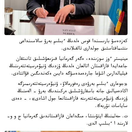
كەزدەسۋ بارىسىندا قوس ەلدىڭ ءبىلىم بەرۋ سالاسىنداعى
ىنتىماقتاستىق جولدارى تالقىلاندى.
مينيستر ءوز سوزىندە، ەگەر گەرمانيا قىزىعۋشىلىق تانىتقان
جاعدايدا قازاقستان اتالعان ەلدىڭ ۇزدىك ۋنيۆەرسيتەتتەرىنىڭ
فيليالدارىن اشۋعا جاردەمدەسۋگە دايىن ەكەندىگىن قۋاتتادى.
«جوعارى ءبىلىم بەرۋدى رەفورمالاۋ، ۋنيۆەرسيتەتتەرىمىزگە
اكادەميالىق جانە باسقارۋشىلىق ەركىندىك بەرۋ - الەمنىڭ
ۇزدىك ۋنيۆەرسيتەتتەرىنە قازاقستانعا جول اشادى»، - دەدى
ساياسات نۇربەك.
ت. حەلمنىڭ ايتۋىنشا، مىڭداعان قازاقستاندىق گەرمانيا ج و و-
لارىند ا ءبىلىپ الدى.