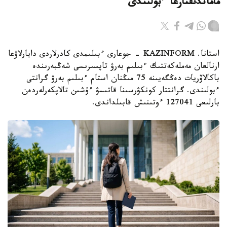
ماماندىقتارعا ءبولىندى
استانا. KAZINFORM - جوعارى ءبىلىمدى كادرلاردى دايارلاۋعا
ارنالعان مەملەكەتتىك ءبىلىم بەرۋ تاپسىرىسى شەڭبەرىندە
باكالاۆريات دەڭگەيىنە 75 مىڭنان استام ءبىلىم بەرۋ گرانتى
ءبولىندى. گرانتتار كونكۋرسىنا قاتىسۋ ءۇشىن تالاپكەرلەردەن
بارلىعى 127041 ءوتىنىش قابىلداندى.