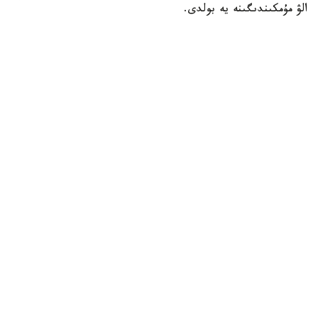
الۋ مۇمكىندىگىنە يە بولدى.
بۇل كۇن كونكۋرس ناتيجەلەرىن تاعاتسىزدانا كۇتكەن مىڭداعان
قازاقستاندىق تۇلەك ءۇشىن ەڭ ماڭىزدى ءارى ۋايىمعا تولى
ساتتەردىڭ بىرىنە اينالدى.
Посмотреть эту публикацию в Instagram