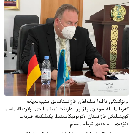
«بۇگىنگى تاڭدا مىڭداعان قازاقستاندىق ستيپەنديات
گەرمانيانىڭ جوعارى وقۋ ورىندارىندا ءبىلىم الدى. ولاردىڭ باسىم
كوپشىلىگى قازاقستان ەكونوميكاسىنىڭ يگىلىگىنە قىزمەت
ەتۋدە»، - دەدى توماس حەلم.