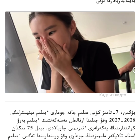
بەينەجازبالارعا تولى.
Кадр из видео
بۇگىن، 7-تامىز كۇنى عىلىم جانە جوعارى ءبىلىم مينيسترلىگى
2026-2027 وقۋ جىلىنا ارنالعان مەملەكەتتىك ءبىلىم بەرۋ
گرانتتارىنىڭ يەگەرلەرى ءتىزىمىن جاريالادى. بيىل 75 مىڭنان
استام تالاپكەر ەلىمىزدىڭ جوعارى وقۋ ورىندارىندا تەگىن ءبىلىم