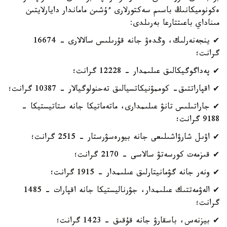
ەكونوميكانىڭ باسىم سەكتورلارى ءۇشىن ماماندار دايارلايتىن
مىناداي باعىتتارعا بەرىلدى:
✔ ينجەنەرلىك، وڭدەۋ جانە قۇرىلىس سالالارى - 16674
گرانت؛
✔ پەداگوگيكالىق عىلىمدار - 12228 گرانت؛
✔ اقپاراتتىق- كوممۋنيكاتسيالىق تەحنولوگيالار - 10387 گرانت؛
✔ جاراتىلىس تانۋ عىلىمدارى، ماتەماتيكا جانە ستاتيستيكا -
9188 گرانت؛
✔ اۋىل شارۋاشىلىعى جانە بيورەسۋرستار - 2515 گرانت؛
✔ قىزمەت كورسەتۋ سالاسى - 2170 گرانت؛
✔ ونەر جانە گۋمانيتارلىق عىلىمدار - 1915 گرانت؛
✔ الەۋمەتتىك عىلىمدار، جۋرناليستيكا جانە اقپارات - 1485
گرانت؛
✔ بيزنەس، باسقارۋ جانە قۇقىق - 1423 گرانت؛