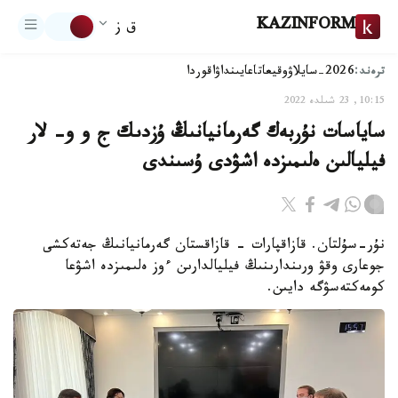
KAZINFORM
ق ز
ترەند:
2026-سايلاۋ
وقيعا
تاعايىنداۋ
اقوردا
10:15, 23 شىلدە 2022
ساياسات نۇربەك گەرمانيانىڭ ۇزدىك ج و و- لار
فيليالىن ەلىمىزدە اشۋدى ۇسىندى
نۇر-سۇلتان. قازاقپارات - قازاقستان گەرمانيانىڭ جەتەكشى
جوعارى وقۋ ورىندارىنىڭ فيليالدارىن ءوز ەلىمىزدە اشۋعا
كومەكتەسۋگە دايىن.