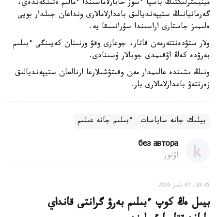
مينيسترلىكتىڭ باسپا ءسوز حابارلاماسىندا ءمالىم ەتىلگەندەي،
گەرمانيانىڭ ستيپەنديالىق باعدارلامالارى ونداعان جىلدار بويى
ەلىمىز جاستارى اراسىندا سۇرانىسقا يە.
ولار ستۋدەنتتەرمەن قاتار، جوعارى وقۋ ورنىنان كەيىنگى ءبىلىم
بەرۋدە كەڭ اۋقىمدى جوبالار ۇسىنادى.
ونىڭ ىشىندە عالىمدار مەن وقىتۋشىلارعا ارنالعان ستيپەنديالىق
زەرتتەۋ باعدارلامالارى بار.
بيلىك جانە ساياسات
ءبىلىم جانە عىلىم
без автора
اۆتور
20:45, 07 تامىز 2026
بيىل ەڭ كوپ ءبىلىم بەرۋ گرانتى قانداي