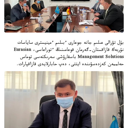
بۇل تۋرالى عىلىم جانە جوعارى ءبىلىم ءمينيسترى ساياسات
نۇربەك قازاقستان-گەرمان قوعامىنىڭ ءتوراعاسى، Eurasian
Management Solutions باسقارۋشى سەرىكتەسى توماس
حەلممەن كەزدەسۋىندە ايتتى، دەپ حابارلايدى قازاقپارات.