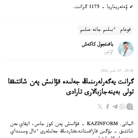
✔ ۆەتەريناريا - 1175 گرانت.
قوعام
ءبىلىم جانە عىلىم
باقىتجول كاكەش
اۆتور
19:29, 07 تامىز 2026
گرانت يەگەرلەرىنىڭ جەلىدە قۋانىش پەن شاتتىققا
تولى بەينەجازبالارى تارادى
الماتى. KAZINFORM - قۋانىش پەن كوز جاس، ايقاي مەن
شاتتىق - بۇگىن قازاقستاندىقتاردىڭ جەلىلەرى ءدال وسىنداي