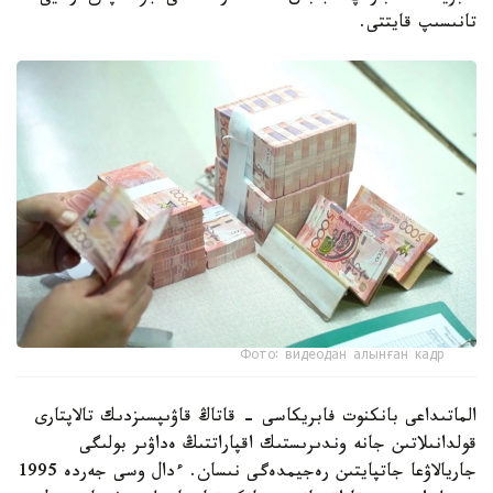
تانىسىپ قايتتى.
Фото: видеодан алынған кадр
الماتىداعى بانكنوت فابريكاسى - قاتاڭ قاۋىپسىزدىك تالاپتارى
قولدانىلاتىن جانە وندىرىستىك اقپاراتتىڭ ەداۋىر بولىگى
جاريالاۋعا جاتپايتىن رەجيمدەگى نىسان. ءدال وسى جەردە 1995