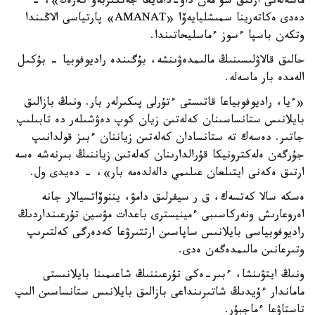
ماسەلەنى ارتىق شۋ مەن داۋ-دامايعا جەتكىزبەۋ كەرەك»، -
دەدى ەكاتەرينا سمىشليايەۆا «AMANAT» پارتياسى الاڭىندا
وتكەن باسپا ءسوز ءماسليحاتىندا.
حالىق قالاۋلىسىنىڭ مالىمدەۋىنشە، بۇگىندە راديوفوبيا - بۇكىل
الەمدە بار ماسەلە.
«ءيا، راديوفوبياعا قاتىستى ءتۇرلى پىكىرلەر بار. ونىڭ بازالىق
بايلانىس ستانساسىنان كەلەتىن زيان كوپ دەۋشىلەر دە تابىلىپ
جاتىر. دەسەك تە ستانسادان كەلەتىن زياننان ءبىز قولدانىپ
جۇرگەن ەلەكترونيكا قۇرالدارىنان كەلەتىن زياننىڭ بىرنەشە ەسە
ارتىق ەكەنى ايتىلعان عىلىمي دالەلدەمە بار»، - دەيدى ول.
ەسكە سالا كەتسەك، ق ر سيفرلىق دامۋ، يننوۆاتسيالار جانە
اەروعارىش ونەركاسىبى ءمينيسترى باعدات مۋسين تۇرعىنداردىڭ
راديوفوبياسى بايلانىس ساپاسىن ارتتىرۋعا كەدەرگى كەلتىرىپ
وتىرعانىن مالىمدەگەن ەدى.
ونىڭ ايتۋىنشا، ءبىر-ەكى تۇرعىننىڭ شاعىمىنا بايلانىستى
ماماندار ءۇيدىڭ شاتىرىنداعى بازالىق بايلانىس ستانساسىن الىپ
تاستاۋعا ءماجبۇر.