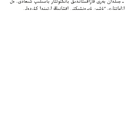
-جىلدان بەرى قازاقستاندىق بانكنوتتار باسىلىپ شىعادى. ەل
ازاماتتارى ءۇشىن ۇيرەنشىكتى اقشانىڭ ارتىندا كۇردەلى
تەحنولوگيالىق ۇدەرىس پەن ديزاينەرلەردىڭ، ينجەنەرلەردىڭ،
تەحنولوگتار مەن قورعانىس ماماندارىنىڭ جۇمىسى جاتىر.
Кадр из видео
العاشقى بانكنوتتار مەن وتاندىق ءوندىرىس