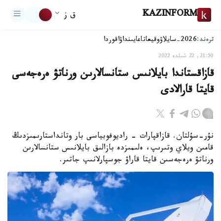
KAZINFORM
ق ز
ترەند:
2026-سايلاۋ
وقيعا
تاعايىنداۋ
اقوردا
21:50, 22 شىلدە 2022
قازاقستاندا بايلانىس ستانسالارىن ورناتۋ ەرەجەسى
قايتا قارالادى
نۇر-سۇلتان. قازاقپارات - راديوفوبياسى بار وتانداستارىمىزدىڭ
قامىن ويلاي وتىرىپ، ەلىمىزدە بازالىق بايلانىس ستانسالارىن
ورناتۋ ەرەجەسىن قايتا قاراۋ جوسپارلانىپ جاتىر.