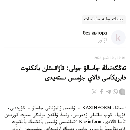
بيلىك جانە ساياسات
без автора
اۆتور
19:06, 10 تامىز 2026
تەڭگەنىڭ جاسالۋ جولى: قازاقستان بانكنوت
فابريكاسى قالاي جۇمىس ىستەيدى
استانا. KAZINFORM - ۇلتتىق ۆاليۋتانى جاساۋ - كۇردەلى،
قۇپيا، كوپ ساتىلى ۇدەرىس. ونىڭ ۇلكەن بولىگى سىرت كوزدەن
تاسا قالادى. Kazinform ءتىلشىسى ۇلتتىق بانكتىڭ بانكنوت
فابريكاسىنا بارىپ، جابىق ەسىك ارتىنداعى جۇمىسپەن ارنايى