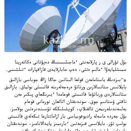
بۇل تۋرالى ق ر پارلامەنتى ءماجىلىسىنىڭ دەپۋتاتى ەكاتەرينا
سمىشليايەۆا ءمالىم ەتتى، دەپ حابارلايدى قازاقپارات ءتىلشىسى.
«ءبىزدىڭ باستامامەن قولعا الىناتىن جاڭا زاڭ جوباسى بازالىق
بايلانىس ستانسالارىن ورناتۋ ەرەجەلەرىنە قاتىستى بولماق. بازالىق
ستانسالاردى ورناتۋعا قاتىستى قوعامدا ءبىرىڭعاي پىكىر مەن
ناقتى ۇستانىم جوق. سوندىقتان اتالعان نورمانى قوعام
بەلسەندىلەرىمەن تالقىلاپ، كوپشىلىككە تۇسىندىرەتىن بولامىز.
بۇل جەردە ماسەلە راديوفوبياسى بار ازاماتتارعا تىكەلەي قاتىستى
بولىپ تۇر. بايلانىس قىزمەتىن ءبارىمىز پايدالانامىز، سوندىقتان