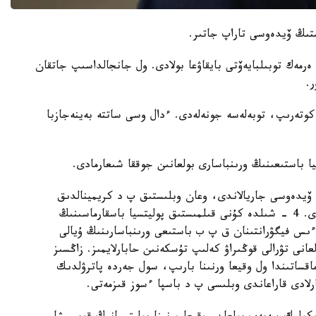
ىستىڭ ۆيدەوسى تاراپ جاتىر.
 ەرمەك توبىلبايەۆتى بايقاۋعا بولادى. ول جانجالداسىپ جاتقان
ر.
 كوتەرىپ، توبەلەسە جونەلەدى. ءدال وسى ساتتە بەينەجازبا
يا باستىعىنىڭ ورىنباسارى بولعانىن جوققا شىعارمادى.
ڭ ۆيدەوسى جاريالاندى، وعان وبلىستىق پ د كريمينالدىق
پوليتسيا باسقارماسى باستىعىنىڭ ورىنباسارى قاتىسادى. 4 - شىلدە كۇنى قىلمىستىق پوليتسيا باسقارماسىنىڭ
ق ءىس فيگۋرانتىنان ق پ ب باستىعى ورىنباسارىنىڭ ۇيالى
لعانى تۋرالى قوڭىراۋ كەلىپ تۇسكەنىن حابارلايمىز. زاڭسىز
ماقساتىندا ول وقيعا ورنىنا بارىپ، سول جەردە پاترۋلدىك
لادى قاراعاندى وبلىسى پ د باسپا ءسوز قىزمەتى.