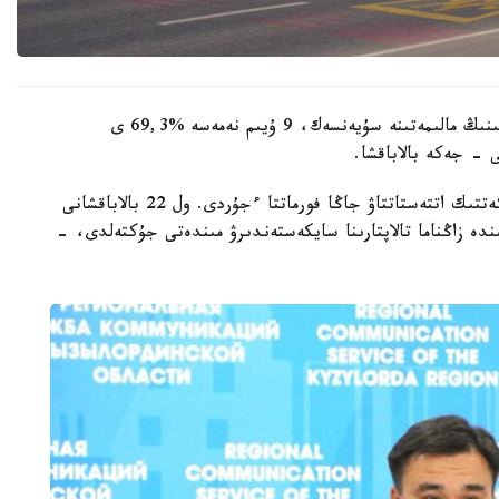
وبلىستىق ءبىلىم ساپاسىن قامتاماسىز ەتۋ دەپارتامەنتىنىڭ مالىمەتىنە سۇيەنسەك، 9 ۇيىم نەمەسە %69,3 ى
 - جەكە بالاباقشا.
- مامىر ايىنان باستاپ ءبىلىم بەرۋ ۇيىمدارىن مەملەكەتتىك اتتەستاتتاۋ جاڭا فورماتتا ءجۇردى. ول 22 بالاباقشانى
ىنە انىقتالعان كەمشىلىكتەردى 3 اي ىشىندە زاڭناما تالاپتارىنا سايكەستەندىرۋ مىندەتى جۇكتەلدى، -