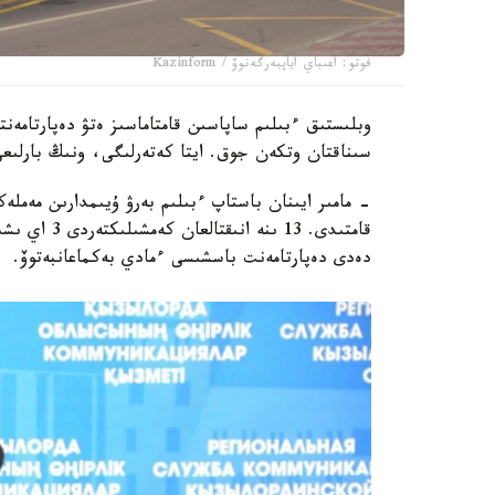
فوتو: اعىباي اياپبەرگەنوۆ / Kazinform
سىناقتان وتكەن جوق. ايتا كەتەرلىگى، ونىڭ بارلىعى
قامتىدى. 13 
دەدى دەپارتامەنت باسشىسى ءمادي بەكماعانبەتوۆ.