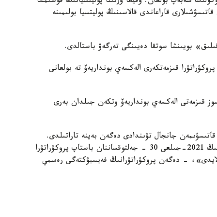
توكولىك سەبەپ بولعان. وقيعا ورنىنا پوليتسيانىڭ قوسىمشا
تىسۋشىلارى قاراعاندى قالاسىنىڭ پوليتسيا بولىمىنە
پروكۋراتۋرا قىزمەتكەرى الەكسەي بونداريەۆ تە بولعانى
ءسوز قىزمەتى الەكسەي بونداريەۆ وتكەن جىلدان بەرى
قاتىسۋىمەن جانجال تۋىندادى دەگەن بەينە تاراتىلدى.
قاراعاندى وبلىسىنىڭ پروكۋراتۋراسى ا. ە. بونداريەۆتىڭ 2021-جىلعى 30 - جەلتوقساننان باستاپ پروكۋراتۋرا
ارلايدى»، - دەگەن پروكۋراتۋرانىڭ فەيسبۋكتەگى رەسمي