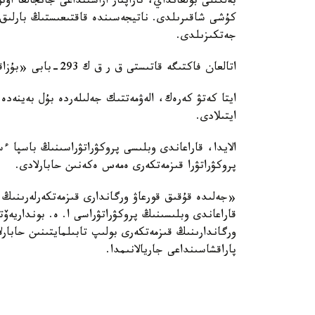
بەلگىلى بولعانداي، تاراپتار اراسىنداعى جانجالعا اۆ
كۇشى شاقىرىلدى. ناتيجەسىندە قاقتىعىستىڭ بارلىق قا
جەتكىزىلدى.
اتالعان فاكتىگە قاتىستى ق ر ق ك 293-بابى «بۇزاقىلىق» بويىنشا سوتقا دەيىنگى تەرگەۋ باستالدى.
ايتا كەتۋ كەرەك، الەۋمەتتىك جەلىلەردە بۇل بەينەدە 
ايتىلادى.
الايدا، قاراعاندى وبلىسى پروكۋراتۋراسىنىڭ باسپا 
پروكۋراتۋرا قىزمەتكەرى ەمەس ەكەنىن حابارلادى.
«جەلىدە قۇقىق قورعاۋ ورگاندارى قىزمەتكەرلەرىنىڭ 
ورگاندارىنىڭ قىزمەتكەرى بولىپ تابىلمايتىنىن حاب
پاراقشاسىنداعى جاريالانىمدا.