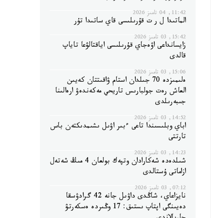
11:42, 04 تامىز 2026
الماتىدا ل ر ت قۇرىلىسى قاي ساتىدا تۇر
15:42, 03 تامىز 2026
زايسانداعى اۋەجاي قۇرىلىسى اياقتالۋعا تاياپ
قالدى
15:06, 03 تامىز 2026
ەلىمىزدە 70 جىلدان استام ۋاقىتتان كەيىن
العاش رەت جولبارىس تاريحي مەكەندەۋ ارەالىنا
جىبەرىلدى
14:52, 03 تامىز 2026
اباي وبلىسىندا تاعى ءبىر اۋىل ىشىمدىكتەن باس
تارتتى
14:23, 03 تامىز 2026
شىلدەدە شەكارادان وتپەك بولعان 4 مىڭ شەتەل
ازاماتى ۇستالدى
07:12, 03 تامىز 2026
نايزاعاي، شاڭدى داۋىل جانە 42 گرادۋسقا
دەيىنگى اپتاپ ىستىق: 17 وڭىردە ەسكەرتۋ