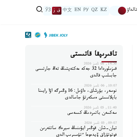
الداۋ
KZ
QZ
РУ
EN
中文
ق ز
ЎЗ
تاقىرىپقا قاتىستى
14:56, 06 تامىز 2026
قىزىلوردادا 32 جەكە مەكتەپتىڭ تەڭ جارتىسى
جابىلىپ قالدى
10:07, 06 تامىز 2026
نوسەر، بۇرشاق، داۋىل: 16 وڭىرگە اۋا رايىنا
بايلانىستى ەسكەرتۋ جاسالدى
11:40, 05 تامىز 2026
سەكسەن باتىردىڭ كىسەسى
09:07, 05 تامىز 2026
تيان-شان قوڭىر ايۋىنىڭ سيرەك ساتتەرىن
فوتوتۇزاق ۆيدەوعا ءتۇسىرىپ الدى