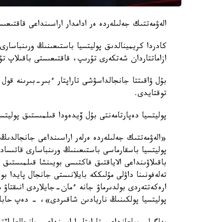
الەۋمەتتىك جەلىلەردە ەر ادامدار اراسىنداعى قاقتىع
كادردا كريمينالدىق پوليتسيا باستىعىنىڭ ورىنباسارى
ازاماتتاردان شەتكەرى تۇرىپ، قاقتىعىستى باقىلاپ تۇ
بۇل ۋاقىتتا جانجالداسۋشى تاراپتار ءبىر-بىرىنە قول
توقتايدى.
پوليتسيا دەپارتامەنتى بۇل ۆيدەودا قىلمىستىق پوليتس
«الەۋمەتتىك جەلىلەردە ەرلەر اراسىنداعى جانجالدى
باقىلاۋىنداعى الاياقتىق فاكتىسى بويىنشا قىلمىستى
تەلەفونىنا داۋلى مۇلىككە بايلانىستى جانجال پايدا بو
ارەكەتتەردى بولدىرماۋ جانە ءمان-جايلاردى انىقتاۋ 
پوليتسيا پولكىنىڭ ناريادىن شاقىردى»، - دەپ حابار