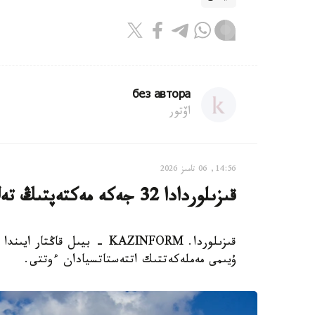
без автора
اۆتور
14:56, 06 تامىز 2026
قىزىلوردادا 32 جەكە مەكتەپتىڭ تەڭ جارتىسى جابىلىپ قالدى
ۇيىمى مەملەكەتتىك اتتەستاتسيادان ءوتتى.