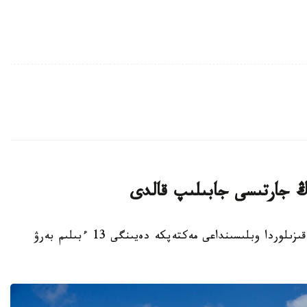
قىزىلوردا. KAZINFORM - بيىل قاڭتار ايىندا قىزىلوردا وبلىسىنداعى مەكتەپكە دەيىنگى 13 ءبىلىم بەرۋ