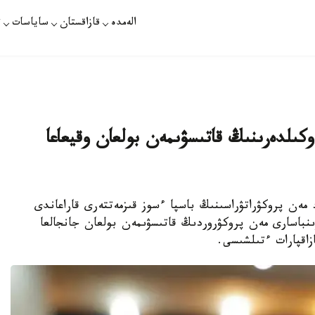
الەمدە
قازاقستان
ساياسات
ت
 وكىلدەرىنىڭ قاتىسۋىمەن بولعان وقيعاعا
 مەن پروكۋراتۋراسىنىڭ باسپا ءسوز قىزمەتتەرى قاراعاندى
ىنباسارى مەن پروكۋروردىڭ قاتىسۋىمەن بولعان جانجالعا
زاقپارات ءتىلشىسى.