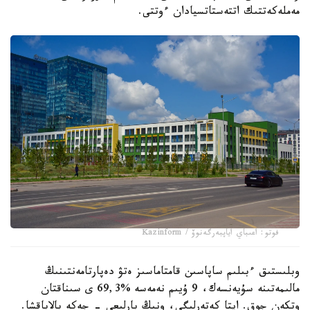
مەملەكەتتىك اتتەستاتسيادان ءوتتى.
فوتو: اعىباي اياپبەرگەنوۆ / Kazinform
وبلىستىق ءبىلىم ساپاسىن قامتاماسىز ەتۋ دەپارتامەنتىنىڭ
مالىمەتىنە سۇيەنسەك، 9 ۇيىم نەمەسە %69,3 ى سىناقتان
وتكەن جوق. ايتا كەتەرلىگى، ونىڭ بارلىعى - جەكە بالاباقشا.