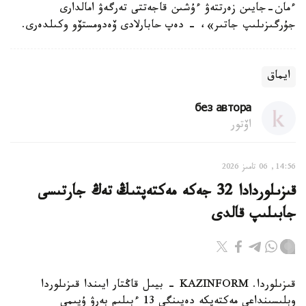
ءمان-جايىن زەرتتەۋ ءۇشىن قاجەتتى تەرگەۋ امالدارى
جۇرگىزىلىپ جاتىر»، - دەپ حابارلادى ۆەدومستۆو وكىلدەرى.
ايماق
без автора
اۆتور
14:56, 06 تامىز 2026
قىزىلوردادا 32 جەكە مەكتەپتىڭ تەڭ جارتىسى
جابىلىپ قالدى
قىزىلوردا. KAZINFORM - بيىل قاڭتار ايىندا قىزىلوردا
وبلىسىنداعى مەكتەپكە دەيىنگى 13 ءبىلىم بەرۋ ۇيىمى