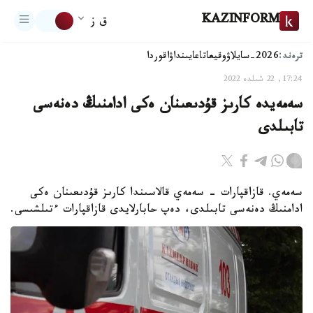
KAZINFORM
ق ز
ترەند:
2026-سايلاۋ
وقيعا
تاعايىنداۋ
اقوردا
17:24, 22 شىلدە 2022
سەمەيدە كارىز قۇدىعىنان ەكى ادامنىڭ دەنەسى
تابىلدى
سەمەي. قازاقپارات - سەمەي قالاسىندا كارىز قۇدىعىنان ەكى
ادامنىڭ دەنەسى تابىلدى، دەپ حابارلايدى قازاقپارات ءتىلشىسى.