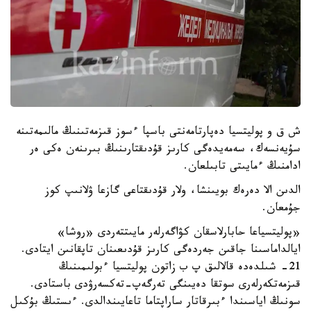
ش ق و پوليتسيا دەپارتامەنتى باسپا ءسوز قىزمەتىنىڭ مالىمەتىنە
سۇيەنسەك، سەمەيدەگى كارىز قۇدىقتارىنىڭ بىرىنەن ەكى ەر
ادامنىڭ ءمايىتى تابىلعان.
الدىن الا دەرەك بويىنشا، ولار قۇدىقتاعى گازعا ۋلانىپ كوز
جۇمعان.
«پوليتسياعا حابارلاسقان كۋاگەرلەر مايىتتەردى «روشا»
ايالداماسىنا جاقىن جەردەگى كارىز قۇدىعىنان تاپقانىن ايتادى.
21- شىلدەدە قالالىق پ ب زاتون پوليتسيا ءبولىمىنىڭ
قىزمەتكەرلەرى سوتقا دەيىنگى تەرگەپ-تەكسەرۋدى باستادى.
سونىڭ اياسىندا ءبىرقاتار ساراپتاما تاعايىندالدى. ءىستىڭ بۇكىل