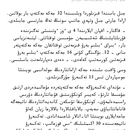
فوتو: وڭىرلىك كوممۋنيكاتسيا قىزمەتى
جىل باسىندا قىزىلوردا وبلىسىندا 32 جەكە مەكتەپ بار بولاتىن.
ارادا جارتى جىل وتپەي جاتىپ سونىڭ تەڭ جارتىسى جابىلدى.
- قاڭتار- اقپان ايلارىندا 4 ى ءوز ءوتىنىشى نەگىزىندە
قۇرىلتايشىنىڭ شەشىمىمەن جۇمىسىن توقتاتتى. ليتسەنزياسى
بار، ءبىراق ءبىلىم بەرۋ قىزمەتىن توقتاتقان جەكە مەكتەپتەر
سانى - 12. بۇگىنگى كۇنى 16 جەكە مەكتەپ ءبىلىم بەرۋ
قىزمەتىن كورسەتىپ كەلەدى، - دەدى دەپارتامەنت باسشىسى.
وسى ۋاقىت ىشىندە جەكە ازاماتتاردىڭ جولدانىمى بويىنشا
جوسپاردان تىس 13 تەكسەرۋ جۇرگىزىلدى.
- مۇنداي تەكسەرۋگە جەكە مەكتەپتەردە مۇعالىمدەردى ارتىق
جۇمىسقا تارتۋ، كەيبىر كونكۋرستىق قۇجاتتاردىڭ دۇرىس
راسىمدەلمەۋى، كونكۋرسقا تۇسكەن كانديداتتاردىڭ ناتيجەگە
قاناعاتتانباۋى سەبەپ. بالاباقشالاردا بالالارعا زيان كەلۋ
جاعدايلارى بويىنشا اتا-انالار شاعىمدانادى. تەكسەرۋ
ناتيجەسىندە 30 اكىمشىلىك ءىس قوزعالىپ، تەكسەرۋ