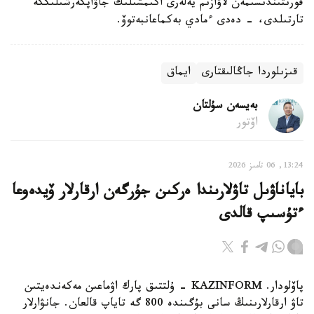
قورىتىندىسىمەن لاۋازىم يەلەرى اكىمشىلىك جاۋاپكەرشىلىككە
تارتىلدى، - دەدى ءمادي بەكماعانبەتوۆ.
قىزىلوردا جاڭالىقتارى
ايماق
بەيسەن سۇلتان
اۆتور
13:24, 06 تامىز 2026
باياناۋىل تاۋلارىندا ەركىن جۇرگەن ارقارلار ۆيدەوعا
ءتۇسىپ قالدى
پاۆلودار. KAZINFORM - ۇلتتىق پارك اۋماعىن مەكەندەيتىن
تاۋ ارقارلارىنىڭ سانى بۇگىندە 800 گە تاياپ قالعان. جانۋارلار