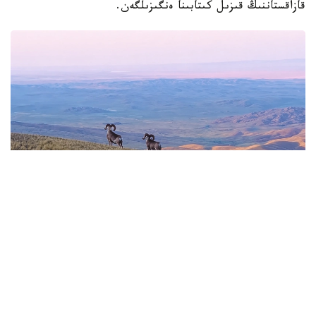
قازاقستاننىڭ قىزىل كىتابىنا ەنگىزىلگەن.
Фото: Видеодан алынған кадр
باياناۋىلدىڭ اسقاق تاۋلارىندا ەركىن جۇرگەن ارقارلار ۆيدەوعا
ءتۇسىپ قالدى.
ادەتتە ادامدار كوزىنەن تاسا جەردە، بيىك تاۋ باسىندا جايىلاتىن