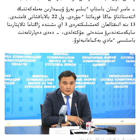
- مامىر ايىنان باستاپ ءبىلىم بەرۋ ۇيىمدارىن مەملەكەتتىك
اتتەستاتتاۋ جاڭا فورماتتا ءجۇردى. ول 22 بالاباقشانى قامتىدى.
13 ىنە انىقتالعان كەمشىلىكتەردى 3 اي ىشىندە زاڭناما تالاپتارىنا
سايكەستەندىرۋ مىندەتى جۇكتەلدى، - دەدى دەپارتامەنت
باسشىسى ءمادي بەكماعانبەتوۆ.