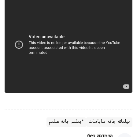
بيلىك جانە ساياسات
ءبىلىم جانە عىلىم
без автора