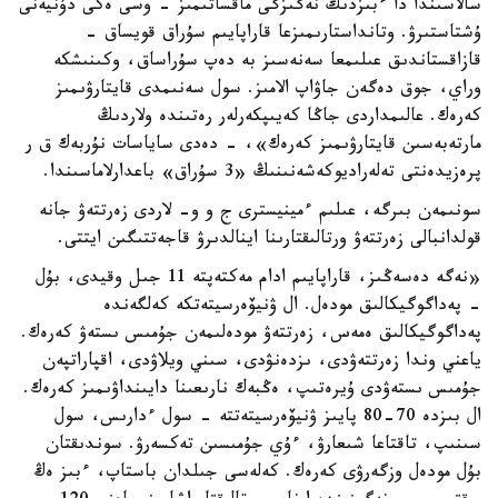
سالاسىندا دا ءبىزدىڭ نەگىزگى ماقساتىمىز - وسى ەكى دۇنيەنى
ۇشتاستىرۋ. وتانداستارىمىزعا قاراپايىم سۇراق قويساق -
قازاقستاندىق عىلىمعا سەنەسىز بە دەپ سۇراساق، وكىنىشكە
وراي، جوق دەگەن جاۋاپ الامىز. سول سەنىمدى قايتارۋىمىز
كەرەك. عالىمداردى جاڭا كەيىپكەرلەر رەتىندە ولاردىڭ
مارتەبەسىن قايتارۋىمىز كەرەك»، - دەدى ساياسات نۇربەك ق ر
پرەزيدەنتى تەلەراديوكەشەنىنىڭ «3 سۇراق» باعدارلاماسىندا.
سونىمەن بىرگە، عىلىم ءمينيسترى ج و و- لاردى زەرتتەۋ جانە
قولدانبالى زەرتتەۋ ورتالىقتارىنا اينالدىرۋ قاجەتتىگىن ايتتى.
«نەگە دەسەڭىز، قاراپايىم ادام مەكتەپتە 11 جىل وقيدى، بۇل
- پەداگوگيكالىق مودەل. ال ۋنيۆەرسيتەتكە كەلگەندە
پەداگوگيكالىق ەمەس، زەرتتەۋ مودەلىمەن جۇمىس ىستەۋ كەرەك.
ياعني وندا زەرتتەۋدى، ىزدەنۋدى، سىني ويلاۋدى، اقپاراتپەن
جۇمىس ىستەۋدى ۇيرەتىپ، ەڭبەك نارىعىنا دايىنداۋىمىز كەرەك.
ال بىزدە 70-80 پايىز ۋنيۆەرسيتەتتە - سول ءدارىس، سول
سىنىپ، تاقتاعا شىعارۋ، ءۇي جۇمىسىن تەكسەرۋ. سوندىقتان
بۇل مودەل وزگەرۋى كەرەك. كەلەسى جىلدان باستاپ، ءبىز ەڭ