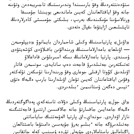
ستۋدەنتتەردىڭ وقۋ بارىسىندا وندىرىستىك تاجىريبەدەن وتۋىنە
جانە وقۋ اياقتالعاننان كەيىن ماماندىعى بويىنشا جۇمىسقا
ورنالاسۋىنا مۇمكىندىك بەرىپ، بىلىكتى جۇمىسشى كادرلاردىڭ
تاپشىلىعىن ازايتۋعا ىقپال ەتەدى.
«اۋىل» پارتياسىنىڭ وكىلى شاحماردان بايمانوۆ «ديپلوممەن
— اۋىلعا» باعدارلاماسىنىڭ ورىندالۋىن باقىلاۋدى كۇشەيتۋدى
ۇسىندى. پارتيا باعدارلامانىڭ ىسكە اسىرىلۋىن قاداعالاۋ
تەتىكتەرىن جەتىلدىرۋ قاجەت دەپ سانايدى. سونىمەن قاتار
اۋىلدىق كۆوتا ارقىلى جوعارى وقۋ ورىندارىنا تۇسكەن تۇلەكتەر
وقۋىن اياقتاعاننان كەيىن تۋعان اۋىلدارىنا بارىپ ەڭبەك ەتۋى
ءتيىس دەگەن ۇستانىمىن ءبىلدىردى.
«اق جول» پارتياسىنىڭ وكىلى دۋلات تاستەكەي پەداگوگتەردىڭ
ەڭبەك جاعدايىن جاقسارتۋ جانە جالاقىسىن ارتتىرۋ قاجەتتىگىنە
نازار اۋداردى. سونداي-اق پارتيا الەۋمەتتىك ساياساتتى
جەتىلدىرۋگە جانە ءبىلىم بەرۋ جۇيەسىن دامىتۋعا باعىتتالعان
زاڭنامالىق باستامالاردى جۇيەلى تۇردە ۇسىنىپ كەلە جاتقانىن