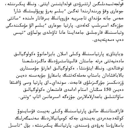
قولجەتىمدىلىگىن ارتتىرۋدى قولدايتىنىن ايتتى. ونىڭ پىكىرىنشە،
جوعارى وقۋ ورىندارىندا تەگىن ءبىلىم بەرۋ پوپۋليستىك شارا
ەمەس جانە مۇنداي تاجىريبە ەۋروپانىڭ بىرقاتار ەلىندە ءساتتى
جۇزەگە اسىرىلىپ كەلەدى. پارتيا جوعارى ءبىلىم الۋ مۇمكىندىگى
وتباسىنىڭ قارجىلىق جاعدايىنا عانا تاۋەلدى بولماۋى ءتيىس
دەپ ەسەپتەيدى.
«بايتاق» پارتياسىنىڭ وكىلى اسلان بايزاحانوۆ ەكولوگيالىق
مادەنيەتتى ەرتە جاستان قالىپتاستىرۋدىڭ ماڭىزدىلىعىنا
توقتالدى. ونىڭ ايتۋىنشا، ەكولوگيالىق اعارتۋ جۇمىستارى
بالاباقشادان باستاپ مەملەكەتتىك باسقارۋ جۇيەسىنە دەيىن
ۇزدىكسىز جۇرگىزىلۋى قاجەت. سونداي-اق پارتيا وسى ۋاقىتقا
دەيىن 150 مىڭنان استام ادامدى قامتىعان ەكولوگيالىق
ساۋاتتىلىق باعدارلامالارىن جۇزەگە اسىرعانىن اتاپ ءوتتى.
قازاقستاننىڭ حالىق پارتياسىنىڭ وكىلى بەيبىت قۇسايىنوۆ
كوللەدجدەردى بەيىندى جەكە كومپانيالاردىڭ سەنىمگەرلىك
باسقارۋىنا بەرۋدى ۇسىندى. پارتيانىڭ پىكىرىنشە، بۇل ءتاسىل