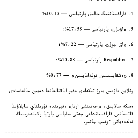
4. قازاقستاننىڭ حالىق پارتياسى — 10،13%؛
5. «اۋىل» پارتياسى — 17،58%؛
6. «اق جول» پارتياسى — 7،22%؛
7. Respublica پارتياسى — 10،88%؛
8. «ەشقايسىسىن قولدامايمىن» — 0،77%.
ونلاين داۋىس بەرۋ تىكەلەي ەفير اياقتالعانعا دەيىن جالعاسادى.
ەسكە سالايىق، «جەتىنشى ارنا» ەفيرىندە قۇرىلتاي سايلاۋىنا
قاتىساتىن قازاقستانداعى جەتى ساياسي پارتيا وكىلدەرىنىڭ
تەلەدەباتى ءوتىپ جاتىر.