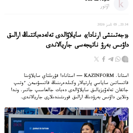
اۆتور
23:34, 05 تامىز 2026
«جەتىنشى ارنادا» سايلاۋالدى تەلەدەباتتىڭ ارالىق
داۋىس بەرۋ ناتيجەسى جاريالاندى
استانا. KAZINFORM — استانادا قۇرىلتاي سايلاۋىنا
قاتىساتىن ساياسي پارتيالار وكىلدەرىنىڭ قاتىسۋىمەن ءوتىپ
جاتقان تەلەۆيزيالىق سايلاۋالدى دەبات جالعاسىپ جاتىر. وندا
ونلاين داۋىس بەرۋدىڭ ارالىق قورىتىندىلارى جاريالاندى.