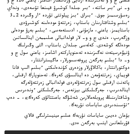
مىقتى ج و و نەگىزىندە ارنايى ورتالىقتار اشامىز. ياعني 120 ج و
و- نى ءبىر ساتتە، ءبىر جىلدا كوشىرۋ قيىنعا تۇسەدى، ونداي
رەسۋرسىمىز جوق. ءبىراق ءبىز پيلوتتى تۇردە ءار وڭىردە 2-3
ءبىلىم وشتاقتارىنان باستاپ، زەرتتەۋ مودەلىنە كوشىرۋدى
باستايمىز. ياعني، مازمۇنى، ادىستەمەسى، ءبىلىم بەرۋ مودەلى
وزگەرىپ، ەندى ج و و- لار قولدانبالى عىلىممەن اينالىساتىن
مودەلگە كوشەدى. كەلەسى جىلدان باستاپ، التى وڭىرلىك
ۋنيۆەرسيتەت نەگىزىندە تەحنوپاركتەر اشامىز، ياعني سول ج و
و- دا ءبىلىم بەرگەن پروفەسسورلار، ماگيسترانتتار،
دوكتورانتتار، باكالاۆرلار وزدەرى كۇندەلىكتى ءبىلىم الىپ قانا
قويماي، زەرتتەۋمەن دە اينالىسۋى كەرەك. تەحنوپارك ارقىلى،
پاتەنت ارقىلى سول زەرتتەۋلەردى قولدانبالى زەرتتەۋلەرگە
اينالدىرىپ، جەرگىلىكتى بيزنەس، جەرگىلىكتى ءوندىرىس
وشاقتارىنىڭ پروبلەمالارىن شەشۋگە باعىتتالۋى كەرەك»، - دەپ
ءتۇسىندىردى ساياسات نۇربەك.
بۇعان دەيىن ساياسات نۇربەك عىلىم مينيسترلىگى قالاي
قۇرىلعانىن ايتىپ بەرگەن ەدى.