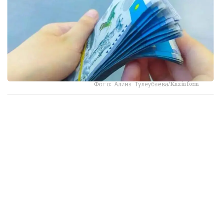
Фото: Алина Тулеубаева/Kazinform
جاڭا تارتىپكە سايكەس، مەملەكەتتىك ستيپەنديا تولەۋ بارىسىندا
وپەراتور مەن جوعارى جانە جوعارى وقۋ ورنىنان كەيىنگى ءبىلىم
بەرۋ ۇيىمدارى «جوعارى ءبىلىمنىڭ ءبىرىڭعاي پلاتفورماسى»
سيفرلىق جۇيەسى ارقىلى جۇمىس ىستەيدى.
جوعارى وقۋ ورىندارى وپەراتورعا ءبىلىم الۋشىلار تۋرالى
مالىمەتتەردى، ارالىق اتتەستاتتاۋ (ەمتيحان سەسسياسى)
ناتيجەلەرىن، ستيپەنديا الۋشىنىڭ ساناتىن جانە ەكىنشى
دەڭگەيلى بانكتەگى نەمەسە ۇلتتىق پوشتا وپەراتورى ارقىلى
اشىلعان اعىمداعى شوتىنىڭ دەرەكتەرىن ءار ايدىڭ 12-سىنەن