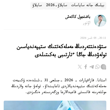
بيلىك جانە ساياسات
سايلاۋ-2026
سايلاۋ
باقىتجول كاكەش
اۆتور
20:11, 05 تامىز 2026
ستۋدەنتتەردىڭ مەملەكەتتىك ستيپەندياسىن
تولەۋدىڭ جاڭا ءتارتىبى بەكىتىلدى
استانا. قازاقپارات - 2026 -جىلعى 31 -شىلدەدە ۇكىمەت
مەملەكەتتىك ستيپەنديالاردى تاعايىنداۋ، تولەۋ جانە ولاردىڭ
مولشەرىنە قاتىستى قاعيدالارعا وزگەرىستەر ەنگىزدى.