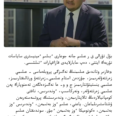
بۇل تۋرالى ق ر عىلىم جانە جوعارى ءبىلىم ءمينيسترى ساياسات
نۇربەك ايتتى، دەپ حابارلايدى قازاقپارات ءتىلشىسى.
«قازىر وتاندىق عىلىمنىڭ نەگىزگى پروبلەماسى - عىلىمي
زەرتتەۋلەرىمىز، جۇزدەن استام عىلىمي-زەرتتەۋ ورتالىقتارىمىز،
عىلىمي ينستيتۋتتارىمىز ج و و- عا نەگىزدەلگەن تەحنوپارك پەن
عىلىمي زەرتتەۋلەر، ونەركاسىپ، ءوندىرىس، ناقتى
كومپانيالاردىڭ تالاپتارىمەن، وندىرىستىك پروتسەستەرمەن
ۇشتاستىرىلماعان. ياعني، عىلىم ءوز بەتىمەن، ءوندىرىس ءوز
بەتىمەن، ەكونوميكا ءوز بەتىمەن ءجۇر. سوندىقتان عىلىم