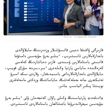
Фото: "Седьмой канал"
قازىرگى ۋاقىتقا دەيىن قاتىسۋشىلار وزدەرىنىڭ سايلاۋالدى
باعدارلامالارىن تانىستىرىپ، ءبىلىم بەرۋ جۇيەسىن دامىتۋعا
قاتىستى باستامالارىن ۇسىندى. قازىر دەباتتاردىڭ كەلەسى
كەزەڭىندە ساياسي پارتيا وكىلدەرى ءبىر-بىرىنە سۇراق قويىپ،
سايلاۋالدى باعدارلامالارداعى باسىمدىقتار، ولاردى ىسكە اسىرۋ
تەتىكتەرى جانە مەملەكەتتىك ساياساتتىڭ وزەكتى ماسەلەلەرى
بويىنشا پىكىر الماسىپ جاتىر.
«ادىلەت» پارتياسىنىڭ وكىلى راۋان كەنجەحان ۇلى ءبىلىم بەرۋ
جۇيەسىن سيفرلاندىرۋعا باعىتتالعان باستامالاردى تانىستىردى.