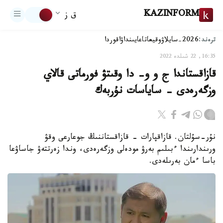
KAZINFORM
ق ز
ترەند:
2026-سايلاۋ
وقيعا
تاعايىنداۋ
اقوردا
16:35, 22 شىلدە 2022
قازاقستاندا ج و و- دا وقىتۋ فورماتى قالاي
وزگەرەدى - ساياسات نۇربەك
نۇر-سۇلتان. قازاقپارات - قازاقستاننىڭ جوعارعى وقۋ
ورىندارىندا ءبىلىم بەرۋ مودەلى وزگەرەدى، وندا زەرتتەۋ جاساۋعا
باسا ءمان بەرىلەدى.