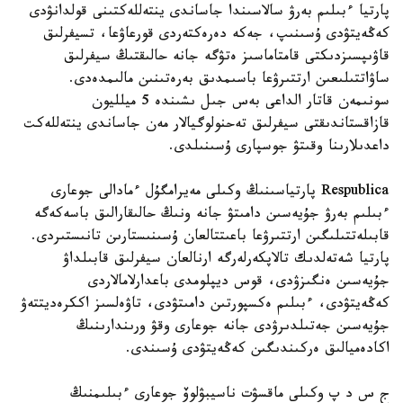
پارتيا ءبىلىم بەرۋ سالاسىندا جاساندى ينتەللەكتىنى قولدانۋدى
كەڭەيتۋدى ۇسىنىپ، جەكە دەرەكتەردى قورعاۋعا، تسيفرلىق
قاۋىپسىزدىكتى قامتاماسىز ەتۋگە جانە حالىقتىڭ سيفرلىق
ساۋاتتىلىعىن ارتتىرۋعا باسىمدىق بەرەتىنىن مالىمدەدى.
سونىمەن قاتار الداعى بەس جىل ىشىندە 5 ميلليون
قازاقستاندىقتى سيفرلىق تەحنولوگيالار مەن جاساندى ينتەللەكت
داعدىلارىنا وقىتۋ جوسپارى ۇسىنىلدى.
Respublica پارتياسىنىڭ وكىلى مەيرامگۇل ءمادالى جوعارى
ءبىلىم بەرۋ جۇيەسىن دامىتۋ جانە ونىڭ حالىقارالىق باسەكەگە
قابىلەتتىلىگىن ارتتىرۋعا باعىتتالعان ۇسىنىستارىن تانىستىردى.
پارتيا شەتەلدىك تالاپكەرلەرگە ارنالعان سيفرلىق قابىلداۋ
جۇيەسىن ەنگىزۋدى، قوس ديپلومدى باعدارلامالاردى
كەڭەيتۋدى، ءبىلىم ەكسپورتىن دامىتۋدى، تاۋەلسىز اككرەديتتەۋ
جۇيەسىن جەتىلدىرۋدى جانە جوعارى وقۋ ورىندارىنىڭ
اكادەميالىق ەركىندىگىن كەڭەيتۋدى ۇسىندى.
ج س د پ وكىلى ماقسۋت ناسيبۋلوۆ جوعارى ءبىلىمنىڭ