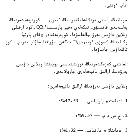
اتاپ ءوتتى.
جوبانىڭ باستى ەرەكشەلىكتەرىنىڭ ءبىرى — كورەرمەندەردىڭ
بەلسەندى قاتىسۋى. تىكەلەي ەفير بارىسىندا QR-كود ارقىلى
ونلاين داۋىس بەرۋ جالعاسۋدا. كورەرمەندەر «قاي پارتيا
وكىلىنىڭ ءسوزى ءوتىمدى؟“ دەگەن سۇراققا جاۋاپ بەرىپ، ءوز
تاڭداۋىن جاساۋدا.
العاشقى كەزەڭدەردىڭ قورىتىندىسى بويىنشا ونلاين داۋىس
بەرۋدىڭ ارالىق ناتيجەلەرى جاريالاندى.
ونلاين داۋىس بەرۋدىڭ ارالىق ناتيجەلەرى:
1. ادىلەت» پارتياسى — 42،53%؛
2. ج س د پ — 9،57%؛
3. «بايتاق» پارتياسى — 1،32%؛