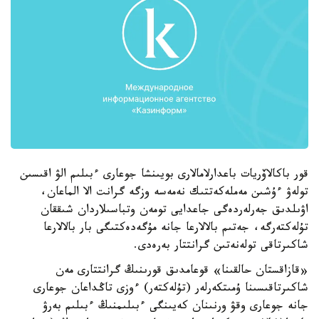
قور باكالاۆريات باعدارلامالارى بويىنشا جوعارى ءبىلىم الۋ اقىسىن
تولەۋ ءۇشىن مەملەكەتتىك نەمەسە وزگە گرانت الا الماعان،
اۋىلدىق جەرلەردەگى جاعدايى تومەن وتباسىلاردان شىققان
تۇلەكتەرگە، جەتىم بالالارعا جانە مۇگەدەكتىگى بار بالالارعا
شاكىرتاقى تولەنەتىن گرانتتار بەرەدى.
«قازاقستان حالقىنا» قوعامدىق قورىنىڭ گرانتتارى مەن
شاكىرتاقىسىنا ۇمىتكەرلەر (تۇلەكتەر) ءوزى تاڭداعان جوعارى
جانە جوعارى وقۋ ورنىنان كەيىنگى ءبىلىمنىڭ ءبىلىم بەرۋ