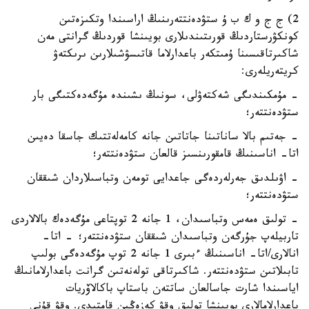
2) ج ج و ك ب ۇ ستۋدەنتتەرىنىڭ اراسىندا وتكىزەتىن
كونكۋرستاردىڭ قورىتىندىلارى بويىنشا قوردىڭ گرانتى مەن
شاكىرتاقىسىنا ۇمىتكەر باعدارلاما قاتىسۋشىلارىن ىرىكتەۋ
كريتەريلەرى:
- مۇمكىندىگى شەكتەۋلى، سونىڭ ىشىندە مۇگەدەكتىگى بار
ستۋدەنتتەر؛
- جەتىم بالا ساناتىنا جاتاتىن جانە كامەلەتتىك جاسقا دەيىن
اتا- اناسىنىڭ قامقورىنسىز قالعان ستۋدەنتتەر؛
- اۋىلدىق جەرلەردەگى جاعدايى تومەن وتباسىلاردان شىققان
ستۋدەنتتەر؛
- تولىق ەمەس وتباسىدان، 1 جانە 2 توپتاعى مۇگەدەك بالالاردى
تاربيلەپ جۇرگەن وتباسىدان شىققان ستۋدەنتتەر؛ - اتا-
انالارى/اتا- اناسىنىڭ ءبىرى 1 جانە 2 توپ مۇگەدەگى بولىپ
تابىلاتىن ستۋدەنتتەر. شاكىرتاقى تولەنەتىن گرانت باعدارلامانىڭ
اياسىندا شارت جاسالعان ساتتەن باستاپ باكالاۆريات
باعدارلامالارى بويىنشا تولىق وقۋ كەزەڭىن قامتيدى. وقۋ قۇنى