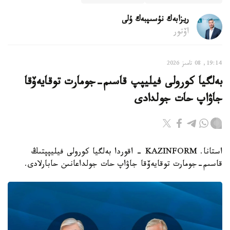
ريزابەك نۇسىپبەك ۇلى
اۆتور
19:14, 08 تامىز 2026
بەلگيا كورولى فيليپپ قاسىم-جومارت توقايەۆقا
جاۋاپ حات جولدادى
استانا. KAZINFORM - اقوردا بەلگيا كورولى فيليپپتىڭ
قاسىم-جومارت توقايەۆقا جاۋاپ حات جولداعانىن حابارلادى.