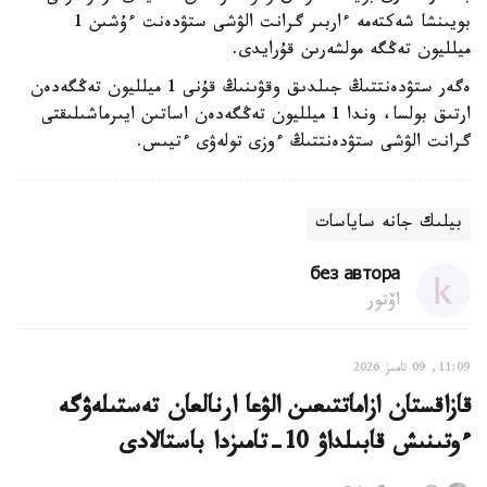
بويىنشا شەكتەمە ءاربىر گرانت الۋشى ستۋدەنت ءۇشىن 1
ميلليون تەڭگە مولشەرىن قۇرايدى.
ەگەر ستۋدەنتتىڭ جىلدىق وقۋىنىڭ قۇنى 1 ميلليون تەڭگەدەن
ارتىق بولسا، وندا 1 ميلليون تەڭگەدەن اساتىن ايىرماشىلىقتى
گرانت الۋشى ستۋدەنتتىڭ ءوزى تولەۋى ءتيىس.
بيلىك جانە ساياسات
без автора
اۆتور
11:09, 09 تامىز 2026
قازاقستان ازاماتتىعىن الۋعا ارنالعان تەستىلەۋگە
ءوتىنىش قابىلداۋ 10-تامىزدا باستالادى