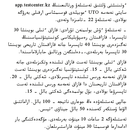
ءوتىنىشتى ۇلتتىق تەستىلەۋ ورتالىعىنىڭ app.testcenter.kz
سايتى نەمەسە UTO ءموبيلدى قوسىمشاسى ارقىلى بەرۋگە
بولادى. تەستىلەۋ 22 -تامىزدا وتەدى.
- تەستىلەۋ ءۇش بولىمنەن تۇرادى: قازاق ءتىلى بويىنشا 30
تاپسىرما، قازاقستان رەسپۋبليكاسى كونستيتۋتسياسىنىڭ
نەگىزدەرى بويىنشا 40 تاپسىرما جانە قازاقستان تاريحى بويىنشا
30 تاپسىرما بەرىلەدى،-دەلىنگەن ورتالىق حابارلاماسىندا.
قازاق ءتىلى بويىنشا تەست قازاق تىلىندە وتكىزىلەدى جانە
شەكتى بالل - 15. كونستيتۋتسيا نەگىزدەرى بويىنشا تەست
قازاق نەمەسە ورىس تىلىندە تاپسىرىلادى، شەكتى بالل - 20.
قازاقستان تاريحىنان دا قازاق نەمەسە ورىس تىلىندە تەست
تاپسىرۋعا بولادى، بۇل بولىمدەگى شەكتى بالل - 15.
جالپى تەستىلەۋدە ەڭ جوعارى ناتيجە - 100 بالل. ازاماتتىق
الۋعا ۇمىتكەر كەمىندە 50 بالل جيناۋى ءتيىس.
تەستىلەۋگە 2 ساعات 10 مينۋت بەرىلەدى. مۇگەدەكتىگى بار
ادامدارعا قوسىمشا 30 مينۋت قاراستىرىلعان.