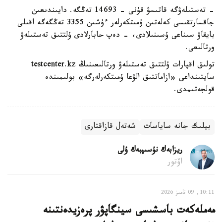
- تەستىلەۋگە قاتىسۋ قۇنى - 14693 تەڭگە. دايىندىعىن
جاقسارتقىسى كەلەتىن ۇمىتكەرلەر ءۇشىن 3355 تەڭگەگە اقىلى
بايقاۋ سىناعى ۇسىنىلادى، - دەپ حابارلادى ۇلتتىق تەستىلەۋ
ورتالىعى.
تولىق اقپارات ۇلتتىق تەستىلەۋ ورتالىعىنىڭ testcenter.kz
سايتىنداعى «ازاماتتىق الۋعا ۇمىتكەرلەرگە» بولىمىندە
قولجەتىمدى.
بيلىك جانە ساياسات
شەتەل قازاقتارى
ريزابەك نۇسىپبەك ۇلى
اۆتور
10:11, 09 تامىز 2026
مەملەكەت باسشىسى سينگاپۋر پرەزيدەنتىنە