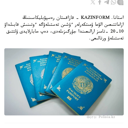
استانا. KAZINFORM - قازاقستان رەسپۋبليكاسىنىڭ
ازاماتتىعىن الۋعا ۇمىتكەرلەر ءۇشىن تەستىلەۋگە ءوتىنىش قابىلداۋ
10-20 -تامىز ارالىعىندا جۇرگىزىلەدى، دەپ حابارلايدى ۇلتتىق
تەستىلەۋ ورتالىعى.
Фото: Polisia.kz