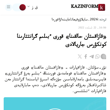
KAZINFORM
ق ز
ترەند:
2026-سايلاۋ
وقيعا
تاعايىنداۋ
اقوردا
16:06, 22 شىلدە 2022
«قازاقستان حالقىنا» قورى ءبىلىم گرانتتارىنا
كونكۋرس جاريالادى
نۇر-سۇلتان. قازاقپارات - «قازاقستان حالقىنا» قورى
«قازاقستان حالقىنا» قوعامدىق قورىنىڭ ءبىلىم بەرۋ گرانتتارى»
قايىرىمدىلىق باعدارلاماسىن جۇزەگە اسىرۋ اياسىندا گرانتتار مەن
شاكىرتاقىلار بەرۋگە كونكۋرس جاريالادى، دەپ حابارلايدى
قازاقپارات ءتىلشىسى.