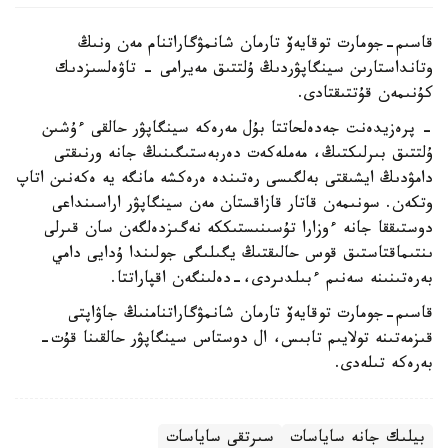
قاسىم-جومارت توقايەۆ تارمان شانمۋگاراتنام مەن ونىڭ
وتانداستارىن سينگاپۋردىڭ ۇلتتىق مەيرامى - تاۋەلسىزدىك
كۇنىمەن قۇتتىقتادى.
- پرەزيدەنت جەدەلحاتتا بۇل مەرەكە سينگاپۋر حالقى ءۇشىن
ۇلتتىق بىرلىكتىڭ، مەملەكەت دەربەستىگىنىڭ جانە ورنىقتى
دامۋدىڭ ايشىقتى بەلگىسى رەتىندە ەرەكشە مانگە يە ەكەنىن اتاپ
وتكەن. سونىمەن قاتار قازاقستان مەن سينگاپۋر اراسىنداعى
دوستىققا جانە ءوزارا تۇسىنىستىككە نەگىزدەلگەن سان قىرلى
ىنتىماقتاستىق قوس حالىقتىڭ يگىلىگى جولىندا ۇدايى دامي
بەرەتىنىنە سەنىم ءبىلدىردى،-دەلىنگەن اقپاراتتا.
قاسىم-جومارت توقايەۆ تارمان شانمۋگاراتنامنىڭ جاۋاپتى
قىزمەتىنە تولايىم تابىس، ال دوستاس سينگاپۋر حالقىنا قۇت-
بەرەكە تىلەدى.
بيلىك جانە ساياسات
سىرتقى ساياسات