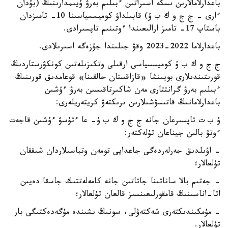
باعدارلامالارىن ىسكە اسىراتىن ءبىلىم بەرۋ ۇيىمدارىنىڭ (بۇدان
ءارى – ج ج و ك ب ۇ) قابىلداۋ كوميسسياسىنا 10- تامىزدان
باستاپ 17- تامىز ارالىعىندا ءوتىنىم تاپسىرادى.
باعدارلاما 2022-2023 وقۋ جىلىندا جۇزەگە اسىرىلادى.
ج ج و ك ب ۇ كوميسسياسى ارقىلى وتكىزىلەتىن كونكۋرستاردىڭ
قورىتىندىلارى بويىنشا «قازاقستان حالقىنا» قوعامدىق قورىنىڭ
ءبىلىم بەرۋ گرانتتارى مەن شاكىرتاقىسىن بەرۋ ءۇشىن
باعدارلامانىڭ قاتىسۋشىلارىن ىرىكتەۋ كريتەريلەرى:
ۇ ب ت تاپسىرعان جانە ج ج و ك ب ۇ- عا ءتۇسۋ ءۇشىن قاجەت
ءوتۋ بالىن جيناعان تۇلەكتەر:
- اۋىلدىق جەرلەردەگى جاعدايى تومەن وتباسىلاردان شىققان
تۇلعالار؛
- جەتىم بالا ساناتىنا جاتاتىن جانە كامەلەتتىك جاسقا دەيىن
اتا-اناسىنىڭ قامقورلىعىنسىز قالعان تۇلعالار؛
- مۇمكىندىكتەرى شەكتەۋلى، سونىڭ ىشىندە مۇگەدەكتىگى بار
تۇلعالار.