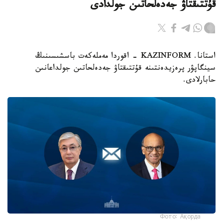
قۇتتىقتاۋ جەدەلحاتىن جولدادى
استانا. KAZINFORM - اقوردا مەملەكەت باسشىسىنىڭ
سينگاپۋر پرەزيدەنتىنە قۇتتىقتاۋ جەدەلحاتىن جولداعانىن
حابارلادى.
Фото: Ақорда