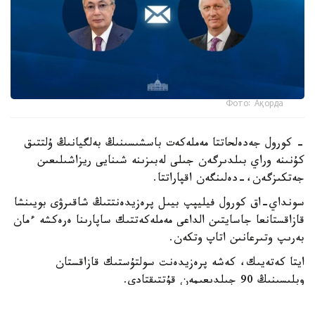
Фото: Ақорда
- كورول جەدەلحاتتا مەملەكەت باسشىسىنىڭ بەلگيانىڭ ۇلتتىق
كۇنىنە وراي بىلدىرگەن جىلى لەبىزىنە شىنايى ريزاشىلىعىن
جەتكىزگەن،-دەلىنگەن اقپاراتتا.
سونداي-اق كورول فيليپپ بيىل پرەزيدەنتتىڭ شاقىرۋى بويىنشا
قازاقستانعا جاسايتىن الداعى مەملەكەتتىك ساپارىنا ەرەكشە ءمان
بەرىپ وتىرعانىن اتاپ وتكەن.
ايتا كەتەيىك، كەشە پرەزيدەنت سولتۇستىك قازاقستان
وبلىسىنىڭ 90 جىلدىعىمەن قۇتتىقتادى.