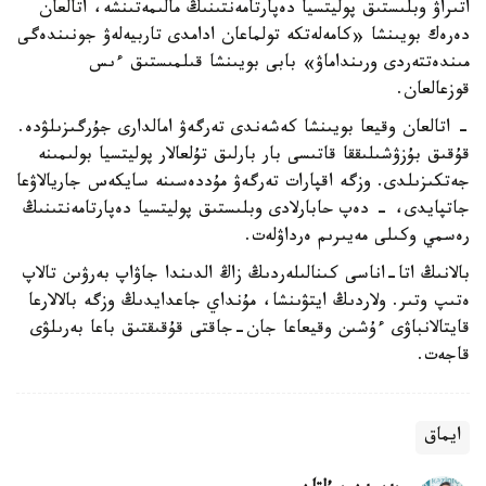
اتىراۋ وبلىستىق پوليتسيا دەپارتامەنتىنىڭ مالىمەتىنشە، اتالعان
دەرەك بويىنشا «كامەلەتكە تولماعان ادامدى تاربيەلەۋ جونىندەگى
مىندەتتەردى ورىنداماۋ» بابى بويىنشا قىلمىستىق ءىس
قوزعالعان.
- اتالعان وقيعا بويىنشا كەشەندى تەرگەۋ امالدارى جۇرگىزىلۋدە.
قۇقىق بۇزۋشىلىققا قاتىسى بار بارلىق تۇلعالار پوليتسيا بولىمىنە
جەتكىزىلدى. وزگە اقپارات تەرگەۋ مۇددەسىنە سايكەس جاريالاۋعا
جاتپايدى، - دەپ حابارلادى وبلىستىق پوليتسيا دەپارتامەنتىنىڭ
رەسمي وكىلى مەيىرىم ەرداۋلەت.
بالانىڭ اتا-اناسى كىنالىلەردىڭ زاڭ الدىندا جاۋاپ بەرۋىن تالاپ
ەتىپ وتىر. ولاردىڭ ايتۋىنشا، مۇنداي جاعدايدىڭ وزگە بالالارعا
قايتالانباۋى ءۇشىن وقيعاعا جان-جاقتى قۇقىقتىق باعا بەرىلۋى
قاجەت.
ايماق