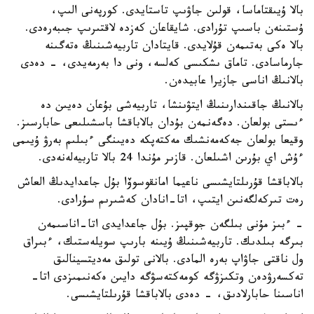
بالا ۇيىقتاماسا، قولىن جاۋىپ تاستايدى. كورپەنى الىپ،
ۇستىنەن باسىپ تۇرادى. شايقاعان كەزدە لاقتىرىپ جىبەرەدى.
بالا ەكى بەتىمەن قۇلايدى. قايتادان تاربيەشىنىڭ ەتەگىنە
جارماسادى. تاماق ىشكىسى كەلسە، ونى دا بەرمەيدى، - دەدى
بالانىڭ اناسى جازيرا عابيدەن.
بالانىڭ جاقىندارىنىڭ ايتۋىنشا، تاربيەشى بۇعان دەيىن دە
ءىستى بولعان. دەگەنمەن بۇدان بالاباقشا باسشىلىعى حابارسىز.
وقيعا بولعان جەكەمەنشىك مەكتەپكە دەيىنگى ءبىلىم بەرۋ ۇيىمى
ءۇش اي بۇرىن اشىلعان. قازىر مۇندا 24 بالا تاربيەلەنەدى.
بالاباقشا قۇرىلتايشىسى ناعيما امانقوسوۆا بۇل جاعدايدىڭ العاش
رەت تىركەلگەنىن ايتىپ، اتا-انادان كەشىرىم سۇرادى.
- ءبىز مۇنى بىلگەن جوقپىز. بۇل جاعدايدى اتا-اناسىمەن
بىرگە بىلدىك. تاربيەشىنىڭ ۇيىنە بارىپ سويلەستىك، ءبىراق
ول ناقتى جاۋاپ بەرە المادى. بالانى تولىق مەديتسينالىق
تەكسەرۋدەن وتكىزۋگە كومەكتەسۋگە دايىن ەكەنىمىزدى اتا-
اناسىنا حابارلادىق، - دەدى بالاباقشا قۇرىلتايشىسى.