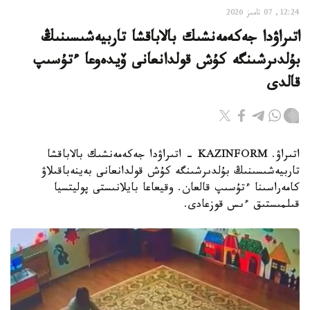
12:24, 07 تامىز 2026
اتىراۋدا جەكەمەنشىك بالاباقشا تاربيەشىسىنىڭ
بۇلدىرشىنگە كۇش قولدانعانى ۆيدەوعا ءتۇسىپ
قالدى
اتىراۋ. KAZINFORM - اتىراۋدا جەكەمەنشىك بالاباقشا
تاربيەشىسىنىڭ بۇلدىرشىنگە كۇش قولدانعانى بەينەباقىلاۋ
كامەراسىنا ءتۇسىپ قالعان. وقيعاعا بايلانىستى پوليتسيا
قىلمىستىق ءىس قوزعادى.