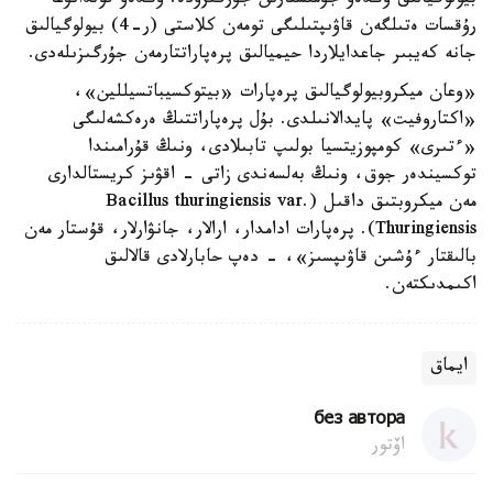
بيولوگيالىق وڭدەۋ جۇمىستارىن جۇرگىزۋدە. وڭدەۋ قولدانۋعا
رۇقسات ەتىلگەن قاۋىپتىلىگى تومەن كلاستى (ر-4) بيولوگيالىق
جانە كەيبىر جاعدايلاردا حيميالىق پرەپاراتتارمەن جۇرگىزىلەدى.
«وعان ميكروبيولوگيالىق پرەپارات «بيتوكسيباتسيللين»،
«اكتاروفيت» پايدالانىلدى. بۇل پرەپاراتتىڭ ەرەكشەلىگى
«ءتىرى» كومپوزيتسيا بولىپ تابىلادى، ونىڭ قۇرامىندا
توكسيندەر جوق، ونىڭ بەلسەندى زاتى - اقۋىز كريستالدارى
مەن ميكروبتىق داقىل (Bacillus thuringiensis var.
Thuringiensis). پرەپارات ادامدار، ارالار، جانۋارلار، قۇستار مەن
بالىقتار ءۇشىن قاۋىپسىز»، - دەپ حابارلادى قالالىق
اكىمدىكتەن.
ايماق
без автора
اۆتور