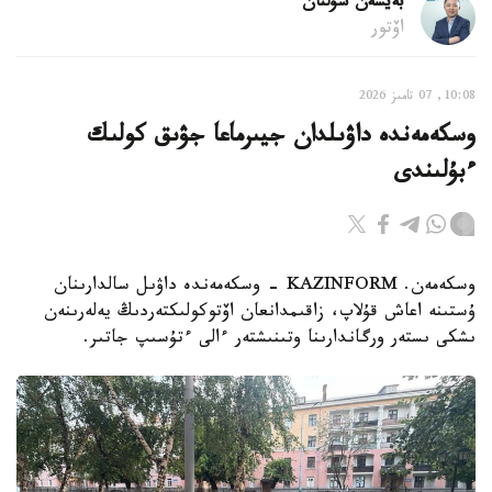
بەيسەن سۇلتان
اۆتور
10:08, 07 تامىز 2026
وسكەمەندە داۋىلدان جيىرماعا جۋىق كولىك
ءبۇلىندى
وسكەمەن. KAZINFORM - وسكەمەندە داۋىل سالدارىنان
ۇستىنە اعاش قۇلاپ، زاقىمدانعان اۆتوكولىكتەردىڭ يەلەرىنەن
ىشكى ىستەر ورگاندارىنا وتىنىشتەر ءالى ءتۇسىپ جاتىر.