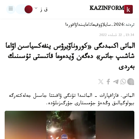
KAZINFORM
ق ز
ترەند:
2026-سايلاۋ
وقيعا
تاعايىنداۋ
اقوردا
15:34, 22 شىلدە 2022
الماتى اكىمدىگى «كوروناۆيرۋس ينفەكسياسىن اۋاعا
شاشىپ جاتىر» دەگەن ۆيدەوعا قاتىستى تۇسىنىك
بەردى
الماتى. قازاقپارات - الماتىدا تۇنگى ۋاقىتتا جاسىل جەلەكتەرگە
بيولوگيالىق وڭدەۋ جۇمىستارى جۇرگىزىلۋدە.