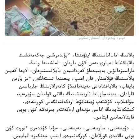
فوتو: ۆيدەودان الىنعان سكرين
بالانىڭ اتا-اناسىنىڭ ايتۋىنشا، ءبۇلدىرشىن جەكەمەنشىك
بالاباقشاعا نەبارى بەس كۇن بارعان. العاشىندا ونىڭ
مازاسىزدانۋىن بەيىمدەلۋ كەزەڭىمەن بايلانىستىرعان. الايدا كەيىن
بالاسىنىڭ قۇلاعىنان قان اعىپ، يىعىندا تىستەلگەن ءىز بارىن
بايقاپ، بالاباقشاداعى بەينەباقىلاۋ كامەرالارىنىڭ جازباسىن
قاراعان. بەينەجازبادا تاربيەشىنىڭ بالانى قولىنان سۇيرەپ،
جۇلقىلاپ، كۇشتەپ ۇيىقتاتۋعا ارەكەتتەنگەنى كورىنەدى.
كىشكەنتايدىڭ اناسى مۇنداي ارەكەتتەر بىرنەشە كۇن بويى
قايتالانعانىن ايتادى.
- دۇيسەنبى، سارسەنبى، بەيسەنبى، جۇما كۇندەرى ءتورت كۇن
بويى بالامدى قورلاعان. كورگەنىمدى ايتىپ جەتكىزە المايمىن.