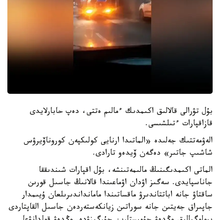
بۇل تۋرالى قالالىق اكىمدىك ءمالىم ەتتى، دەپ حابارلايدى
قازاقپارات ءتىلشىسى.
الەۋمەتتىك جەلىدە «الماتىدا ارنايى كولىكپەن كوروناۆيرۋس
شاشىپ جاتىر» دەگەن ۆيدەو تارادى.
الماتى اكىمدىگىنىڭ مالىمەتىنشە، بۇل اقپارات شىندىققا
جاناسپايدى. سەگىز اۋدان اۋماعىندا قالانىڭ جاسىل قورىن
ساقتاۋ جانە اباتتاندىرۋ ماقساتىندا مامانداندىرىلعان ۇيىمدار
جاپىراق جەيتىن جانە سوراتىن زيانكەستەردەن جاسىل القاپتاردى