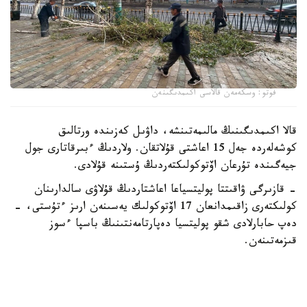
فوتو: وسكەمەن قالاسى اكىمدىگىنەن
قالا اكىمدىگىنىڭ مالىمەتىنشە، داۋىل كەزىندە ورتالىق
كوشەلەردە جەل 15 اعاشتى قۇلاتقان. ولاردىڭ ءبىرقاتارى جول
جيەگىندە تۇرعان اۆتوكولىكتەردىڭ ۇستىنە قۇلادى.
- قازىرگى ۋاقىتتا پوليتسياعا اعاشتاردىڭ قۇلاۋى سالدارىنان
كولىكتەرى زاقىمدانعان 17 اۆتوكولىك يەسىنەن ارىز ءتۇستى، -
دەپ حابارلادى شقو پوليتسيا دەپارتامەنتىنىڭ باسپا ءسوز
قىزمەتىنەن.
پوليتسياعا ءالى بارلىق زارداپ شەككەن كولىك يەلەرى جۇگىنىپ
ۇلگەرمەگەن بولۋى دا مۇمكىن.