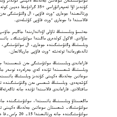
كۇندىز اۋا تەمپەراتۋراسى +35
ورتالىعىندا جوعارى ءورت قاۋپى، ال وڭتۇستىگى مەن 
قالاسىندا دا جوعارى ءورت قاۋپى كۇتىلەدى.
جەتىسۋ وبلىسىنىڭ تاۋلى اۋداندارىندا جاڭبىر جاۋىپ
وبلىستىڭ وڭتۇستىگىندە جوعارى، ال سولتۇستىگى، شى
تالدىقورعاندا توتەنشە ءورت قاۋپى جاريالانعان.
قاراعاندى وبلىسىنىڭ سولتۇستىگى مەن شىعىسىندا جا
وبلىستىڭ شىعىسىندا تۇندە كەي جەرلەردە نوسەر جا
كۇشەيەدى. وبلىستىڭ شىعىسى مەن وڭتۇستىگىندە توت
ساقتالادى. قاراعاندى قالاسىندا تۇندە جانە تاڭەرتەڭ
ماڭعىستاۋ وبلىسىنىڭ باتىسىندا، سولتۇستىگىندە جانە
سولتۇستىك- شىعىستان سوعاتىن جەلدىڭ ەكپىنى تۇن
سولتۇستىگىندە جا