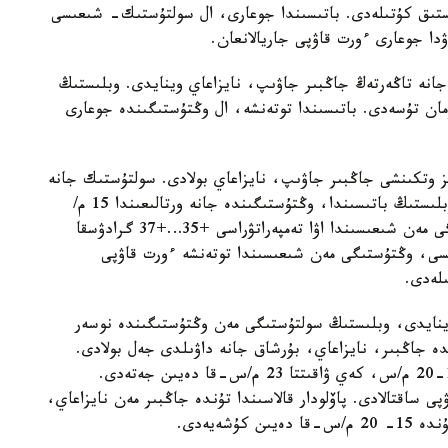
ا دەيىن اپتاپ ىستىق كۇتىلەدى. باتىسىندا جوعارى، ال سولتۇستىك- شىعىسى
ۋدا جوعارى ءورت قاۋپى جاريالانعان.
جانە تاڭەرتەڭ جاڭبىر جاۋىپ، نايزاعاي وينايدى. وبلىستىڭ
مان تۇسەدى. باتىسىندا توتەنشە، ال وڭتۇستىگىندە جوعارى
 وتكىنشى جاڭبىر جاۋىپ، نايزاعاي بولادى. سولتۇستىك جانە
سولتۇستىك- شىعىستان سوعاتىن جەلدىڭ ەكپىنى وبلىستىڭ باتىسىندا، وڭتۇستىگىندە جانە ورتالىعىندا 15 م/
س- قا دەيىن جەتەدى. كۇندىز وبلىستىڭ وڭتۇستىگى مەن شىعىسىندا اۋا تەمپەراتۋراسى +35…+37 گرادۋسقا
ىسى، وڭتۇستىگى مەن شىعىسىندا توتەنشە ءورت قاۋپى
ىلەدى.
 وينايدى، وبلىستىڭ سولتۇستىگى مەن وڭتۇستىگىندە نوسەر
 جاڭبىر، نايزاعاي، بۇرشاق جانە داۋىلدى جەل بولادى.
سولتۇستىك- باتىستان سوعاتىن جەلدىڭ ەكپىنى 15-20 م/س، كەي ۋاقىتتا 23 م/س-قا دەيىن جەتەدى.
 ساقتالادى. پاۆلودار قالاسىندا تۇندە جاڭبىر مەن نايزاعاي،
شەيەدى.