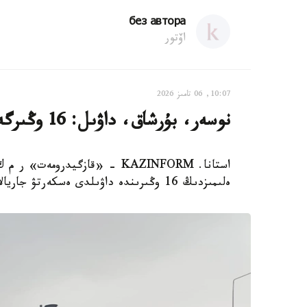
без автора
اۆتور
10:07, 06 تامىز 2026
نوسەر، بۇرشاق، داۋىل: 16 وڭىرگە اۋا رايىنا بايلانىستى ەسكەرتۋ جاسالدى
ەلىمىزدىڭ 16 وڭىرىندە داۋىلدى ەسكەرتۋ جاريالادى.