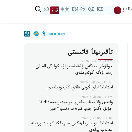
الداۋ
KZ
QZ
РУ
EN
中文
ق ز
ЎЗ
تاقىرىپقا قاتىستى
12:25, 06 تامىز 2026
جولاۋشى مىنگەن ۇشقىشسىز اۋە كولىگى العاش
رەت اۋەگە كوتەرىلدى
11:40, 06 تامىز 2026
استانادا اباي كۇنى قالاي اتاپ وتىلەدى
11:25, 06 تامىز 2026
ۇلتتىق ۇلاننىڭ اسكەري بولىمدەرىندە 40 قا
جۋىق ەگىز جۇپ قىزمەت ەتىپ ءجۇر
11:08, 06 تامىز 2026
استانادا سوندىرىلمەگەن سىرىڭكە كولىك ورتىنە
سەبەپ بولدى