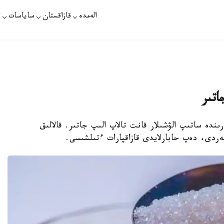
الەمدە
قازاقستان
ساياسات
ت
اتىر
رىندە ساتىپ الۋشىلار قانت تالاپ الىپ جاتىر. قالالىق
ەردى، دەپ حابارلايدى قازاقپارات ءتىلشىسى.