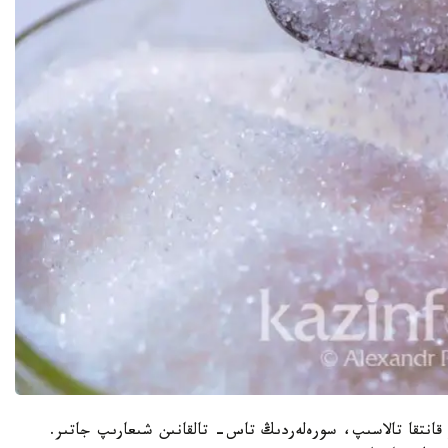
 قانتقا تالاسىپ، سورەلەردىڭ تاس- تالقانىن شىعارىپ جاتىر.