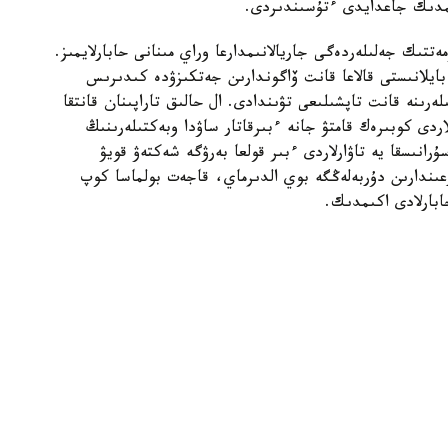
كىمدىك جاعدايدى ءتۇسىندىردى.
تتىك جەلىلەردەگى جاريالانىمدارعا وراي مىنانى حابارلايمىز.
بايلانىستى قالاعا قانت ۆاگوندارىن جەتكىزۋدە كىدىرىس
ەرىنە قانت تاپشىلىعى تۋىندادى. ال حالىق تاراپىنان قانتقا
دى كوبىرەك قامتۋ جانە ءبىرقاتار ساۋدا وبەكتىلەرىنىڭ
انىسقا يە تاۋارلاردى ءبىر قولعا بەرۋگە شەكتەۋ قويۋ
رعىندارىن دۇربەلەڭگە بوي الدىرماي، قاجەت بولماسا كوپ
ابارلادى اكىمدىك.