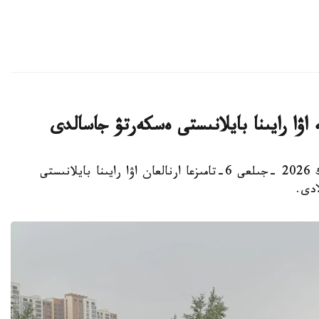
استانا. KAZINFORM - «قازگيدرومەت» ر م ك 2026 -جىلعى 6-تامىزعا ارنالعان اۋا رايىنا بايلانىستى