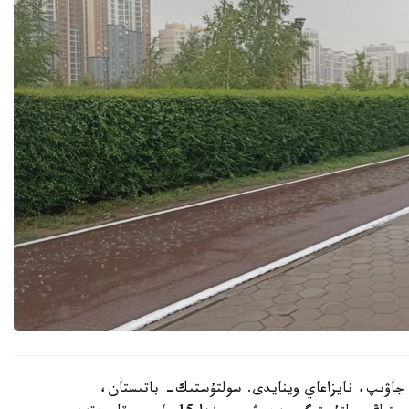
ر جاۋىپ، نايزاعاي وينايدى. سولتۇستىك- باتىستان،