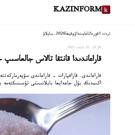
KAZINFORM
ترەند:
اقوردا
تاعايىنداۋ
وقيعا
2026-سايلاۋ
21:30, 21 شىلدە 2022
قاراعاندىدا قانتقا تالاس جالعاسىپ ج
قاراعاندى. قازاقپارات - قاراعاندى سۋپەرماركەتتە
اكىمدىك بۇل جاعدايعا بايلانىستى تۇسىنىكتەمە ب