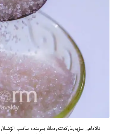
قالاداعى سۋپەرماركەتتەردىڭ بىرىندە ساتىپ الۋشىلار