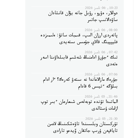
10:23, 06 تامىز 2026
دوللار، ەۋرو، رۋبل جانە يۋان قانشادان
ساۋدالانىپ جاتىر
08:00, 06 تامىز 2026
پاتەردى ارزان الىپ، قىمبات ساتۋ: ەلىمىزدە
فليپپينگ قالاي جۇمىس ىستەيدى
07:42, 06 تامىز 2026
تىك ءجۇرۋ ادامنىڭ شەشىم قابىلداۋىنا اسەر
ەتەدى
07:06, 06 تامىز 2026
جۇرەك مازالاعاندا نە ىستەۋ كەرەك؟ ءار ادام
بىلۋگە ءتيىس 6 قادام
21:46, 05 تامىز 2026
الماتىدا تۇندە توبەلەس شىعارعان ءبىر توپ
ازامات ۇستالدى
21:30, 05 تامىز 2026
تۇركىستان وبلىسىندا تاۋەشكىنىڭ لاعىن
تاياقپەن ۇرىپ جاتقان ۆيدەو تارادى