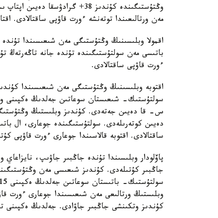
وڭتۇستىگىندە كۇندىز 38+ گرادۋسق
مەن ورتالىعىندا توتەنشە ءورت قاۋپى ساقتالادى. اقتا
اقمولا وبلىسىنىڭ وڭتۇستىگى مەن شىعىسىندا تۇندە 
باتىسى مەن سولتۇستىگىندە تۇندە جانە تاڭەرتەڭ تۇ
ءورت قاۋپى ساقتالادى.
اقتوبە وبلىسىنىڭ وڭتۇستىگى مەن شىعىسىندا كۇندىز
دەيىن كوتەرىلەدى. سولتۇستىگىندە جوعارى، ال بات
ساقتالادى. اقتوبە قالاسىندا جوعارى ءورت قاۋپى كۇت
پاۆلودار وبلىسىندا تۇندە جاڭبىر جاۋىپ، نايزاعاي
جاڭبىر كۇتىلەدى. كۇندىز شىعىسى مەن وڭتۇستىگىندە
وبلىستىڭ ورتالىعى مەن شىعىسىندا جوعارى ءورت قاۋپى
كۇندىز وتكىنشى جاڭبىر جاۋادى. جەلدىڭ ەكپىنى تۇندە 15- 20 م/س-قا دەيىن كۇ