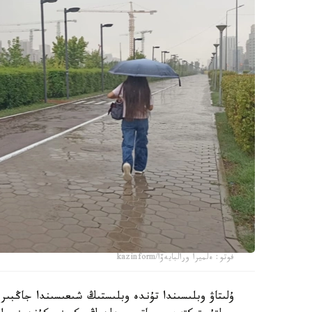
فوتو: ەلميرا ورالبايەۆا/kazinform
ۇلىتاۋ وبلىسىندا تۇندە وبلىستىڭ شىعىسىندا جاڭبى