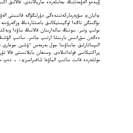
ۆيدەو الەۋمەتتىك جەلىلەردە جاريالاندى. قالالىق ا
«ايان» سۋپەرماركەتىندەگى دۇرلىگۋگە قاتىستى الەۋمە
بۇگىنگى تاڭدا لوگيستيكالىق باعىتتاردىڭ وزگەرۋىنە 
بولىپ وتىر. سونىڭ سالدارىنان قالانىڭ ساۋدا وبەكتىل
دەگەن سۇرانىس بارىنشا ارتىپ جاتىر. ساتىپ الۋشىلار
الىپساتارلىق جاساۋىنا جول بەرمەس ءۇشىن جوعارى سۇر
پراكتيكاسى قولدانىلادى. وسىعان بايلانىستى قالا تۇ
مولشەردە قانت ساتىپ الماۋعا شاقىرامىز»، - دەپ ح