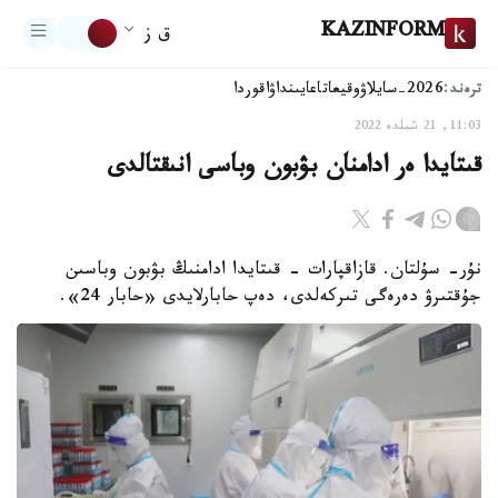
KAZINFORM
ق ز
ترەند:
2026-سايلاۋ
وقيعا
تاعايىنداۋ
اقوردا
11:03, 21 شىلدە 2022
قىتايدا ەر ادامنان بۋبون وباسى انىقتالدى
نۇر- سۇلتان. قازاقپارات - قىتايدا ادامنىڭ بۋبون وباسىن
جۇقتىرۋ دەرەگى تىركەلدى، دەپ حابارلايدى «حابار 24».