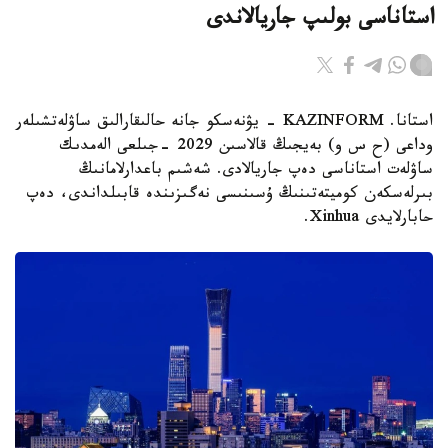
استاناسى بولىپ جاريالاندى
استانا. KAZINFORM - يۋنەسكو جانە حالىقارالىق ساۋلەتشىلەر
وداعى (ح س و) بەيجىڭ قالاسىن 2029 -جىلعى الەمدىك
ساۋلەت استاناسى دەپ جاريالادى. شەشىم باعدارلامانىڭ
بىرلەسكەن كوميتەتىنىڭ ۇسىنىسى نەگىزىندە قابىلداندى، دەپ
حابارلايدى Xinhua.