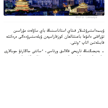
Фото: Синьхуа
ۇيىمداستىرۋشىلار قىتاي استاناسىنىڭ باي ساۋلەت مۇراسىن
تۇراقتى دامۋعا باعىتتالعان كوزقاراسپەن ۇيلەستىرۋدەگى ەرەكشە
قابىلەتىن اتاپ ءوتتى.
- بەيجىڭنىڭ تاريحي قالالىق ورتاسى، ءساتتى جاڭارتۋ جوبالارى
جانە جارقىن ساۋلەت مادەنيەتى مۇرا، يننوۆاتسيالار جانە
تۇرعىندار ءومىرىنىڭ ءبىر-ءبىرىن قالاي تولىقتىرا الاتىنىن،
قالالاردى تۇراقتى جانە ءومىر سۇرۋگە قولايلى ەتەتىنىن
كورسەتەدى، - دەلىنگەن مالىمدەمەدە.
الەمدىك ساۋلەت استاناسى اتاعى ءۇش جىل سايىن حالىقارالىق
ساۋلەتشىلەر وداعىنىڭ دۇنيەجۇزىلىك كونگرەسىن وتكىزەتىن
قالاعا بەرىلەدى.
باعدارلاما ساۋلەت ونەرىنىڭ، قالا قۇرىلىسىنىڭ جانە مادەني