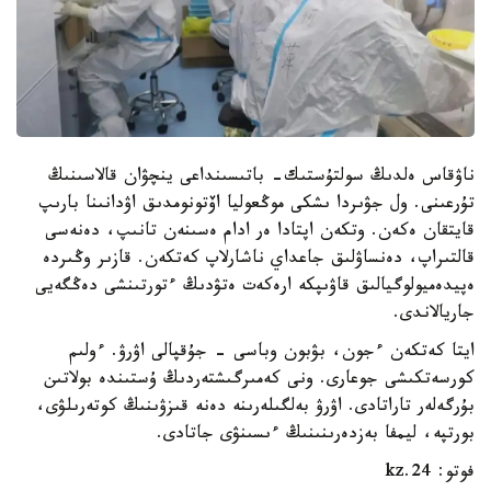
ناۋقاس ەلدىڭ سولتۇستىك- باتىسىنداعى ينچۋان قالاسىنىڭ
تۇرعىنى. ول جۋىردا ىشكى موڭعوليا اۆتونومدىق اۋدانىنا بارىپ
قايتقان ەكەن. وتكەن اپتادا ەر ادام ەسىنەن تانىپ، دەنەسى
قالتىراپ، دەنساۋلىق جاعداي ناشارلاپ كەتكەن. قازىر وڭىردە
ەپيدەميولوگيالىق قاۋىپكە ارەكەت ەتۋدىڭ ءتورتىنشى دەڭگەيى
جاريالاندى.
ايتا كەتكەن ءجون، بۋبون وباسى - جۇقپالى اۋرۋ. ءولىم
كورسەتكىشى جوعارى. ونى كەمىرگىشتەردىڭ ۇستىندە بولاتىن
بۇرگەلەر تاراتادى. اۋرۋ بەلگىلەرىنە دەنە قىزۋىنىڭ كوتەرىلۋى،
بورتپە، ليمفا بەزدەرىنىنىڭ ءىسىنۋى جاتادى.
فوتو: 24.kz