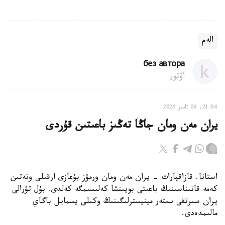
الەم
без автора
اۆتور
21:04, 06 تامىز 2026
يران مەن ومان جاڭا تەڭىز باعىتىن قۇردى
استانا. قازاقپارات - يران مەن ومان ورمۋز بۇعازى ارقىلى وتەتىن
كەمە قاتىناسىنىڭ باعىتى بويىنشا كەلىسىمگە كەلدى. بۇل تۋرالى
يران سىرتقى ىستەر مينيسترلىگىنىڭ وكىلى يسمايل باگاي
مالىمدەدى.