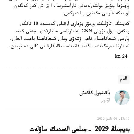
پايىزعا جۋىق مولشەرلەمەنى قاراستىرسا، ا ق ش كەز كەلگەن
تولەمگە قارسى ەكەنىن بىلدىرگەن.
كەيىنگى تاۋلىكتە ورمۋز بۇعازى ارقىلى كەمىندە 10 تانكەر
وتكەن. بۇل تۋرالى CNN تەلەارناسى حابارلادى. جەتى كەمە
پارسى شىعاناعىنا، تاعى ۇشەۋى ومان شىعاناعىنا باعىت العان.
تەلەارنا دەرەگىنشە، كەمە قاتىناسىنىڭ قارقىنى ءالى دە تومەن.
24.kz
الەم
باقىتجول كاكەش
اۆتور
17:46, 06 تامىز 2026
بەيجىڭ 2029 -جىلعى الەمدىك ساۋلەت