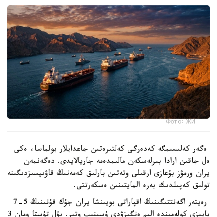
Фото: ЖИ
ەگەر كەلىسىمگە كەدەرگى كەلتىرەتىن جاعدايلار بولماسا، ەكى
ەل جاقىن ارادا بىرلەسكەن مالىمدەمە جاريالايدى. دەگەنمەن
يران ورمۋز بۇعازى ارقىلى وتەتىن بارلىق كەمەنىڭ قاۋىپسىزدىگىنە
تولىق كەپىلدىك بەرە المايتىنىن ەسكەرتتى.
رەيتەر اگەنتتىگىنىڭ اقپاراتى بويىنشا يران جۇك قۇنىنىڭ 5-7
پايىزى كولەمىندە الىم ەنگىزۋدى ۇسىنىپ وتىر. بۇل تۇستا ومان 3