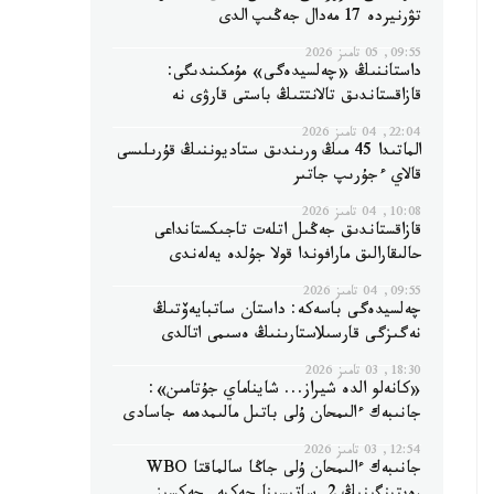
تۋرنيردە 17 مەدال جەڭىپ الدى
09:55, 05 تامىز 2026
داستاننىڭ «چەلسيدەگى» مۇمكىندىگى:
قازاقستاندىق تالانتتىڭ باستى قارۋى نە
22:04, 04 تامىز 2026
الماتىدا 45 مىڭ ورىندىق ستاديوننىڭ قۇرىلىسى
قالاي ءجۇرىپ جاتىر
10:08, 04 تامىز 2026
قازاقستاندىق جەڭىل اتلەت تاجىكستانداعى
حالىقارالىق مارافوندا قولا جۇلدە يەلەندى
09:55, 04 تامىز 2026
چەلسيدەگى باسەكە: داستان ساتبايەۆتىڭ
نەگىزگى قارسىلاستارىنىڭ ەسىمى اتالدى
18:30, 03 تامىز 2026
«كانەلو الدە شيراز... شايناماي جۇتامىن»:
جانىبەك ءالىمحان ۇلى باتىل مالىمدەمە جاسادى
12:54, 03 تامىز 2026
جانىبەك ءالىمحان ۇلى جاڭا سالماقتا WBO