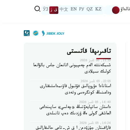
الداۋ
KZ
QZ
РУ
EN
中文
ق ز
ЎЗ
تاقىرىپقا قاتىستى
11:55, 06 تامىز 2026
شىمكەنتتە الەم چەمپيونى اتانعان جاس بالۋانعا
كولىك سىيلادى
22:05, 05 تامىز 2026
استانادا ەۋروپالىق فۋتبول قاۋىمداستىقتارى
وداعىنىڭ كونگرەسى وتەدى
14:40, 05 تامىز 2026
داستان ساتپايەۆتىڭ «چەلسي» ساپىنداعى
العاشقى گولى ەڭ ۇزدىك دەپ تانىلدى
14:24, 05 تامىز 2026
قازاقستان جۇزۋدەن ا ق ش-تاعى حالىقارالىق