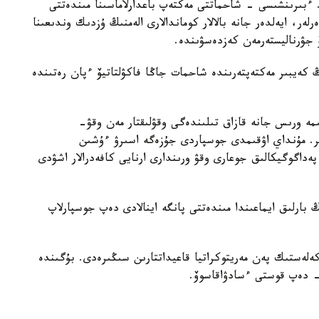
. ءبىرىنشىسى - شاحماتتى مەكتەپ باعدارلاماسىنا مىندەتتى
ر، ايەلدەر جانە بالالار كوماندالارى الەمنىڭ ۇزدىك وندىعىنا
جۋرناليستەرمەن كەزدەسۋىندە.
قازاقستاننىڭ كەيبىر مەكتەپتەرىندە شاحمات جاڭا فاكۋلتاتيۆ ءپان رەتىندە
مە ورىس جانە قازاق تىلىندەگى وقۋلىقتار مەن وقۋ-
ىر. مۇنداي اۋقىمدى جوسپاردى جۇزەگە اسىرۋ ءۇشىن
ەداگوگيكالىق جوعارى وقۋ ورىندارى ارنايى كافەدرالار اشۋدى
اقستاننىڭ بارلىق ايماعىندا مىندەتتى پانگە اينالادى دەپ جوسپارلاپ
ەستىك پەن مەريتوكراتيا قاعيداتتارىن سىڭىرەدى. بۇگىندە