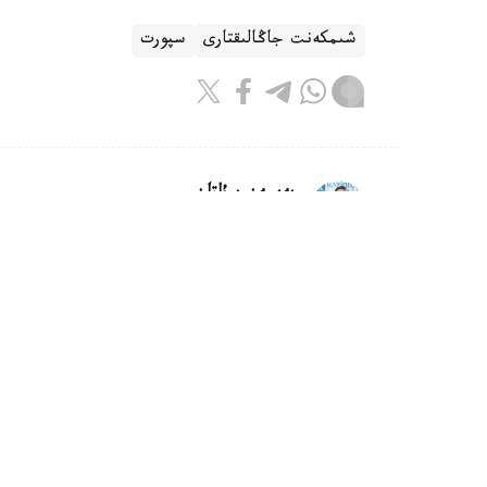
شىمكەنت جاڭالىقتارى
سپورت
بەيسەن سۇلتان
اۆتور
22:05, 05 تامىز 2026
استانادا ەۋروپالىق فۋتبول قاۋىمدا
وداعىنىڭ (ۋەفا) 51-كونگرەسى وتەدى.