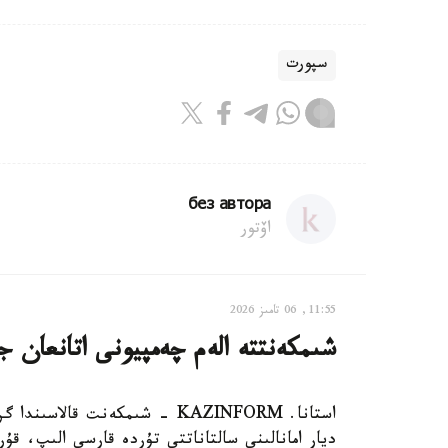
سپورت
без автора
اۆتور
11:55, 06 تامىز 2026
شىمكەنتتە الەم چەمپيونى اتانعان ج
ديار امانالىنى سالتاناتتى تۇردە قارسى الىپ، ق