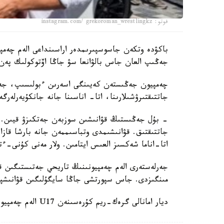
فوتو: instagram.com/ grekoroman_wrestlingkz
جەڭىپ العان جاس بالۋانعا سۋ جاڭا اۆتوكولىك پەن 
چەمپيون جەڭىستەن كەيىنگى اسەرىن ءبولىسىپ، جەت
جاتتىقتىرۋشىلارىنا، اتا- اناسىنا جانە جانكۇيەرلەرگ
- بۇل جەڭىستىڭ قۋانىشىن سوزبەن جەتكىزۋ قيىن.
جاتتىقتىق. قۋانىشىمدى وتباسىممەن جانە بارشا قازاق
اتا-اناما شەكسىز العىس ايتامىن. ولار مەنى كۇنى-ءت
جەرلەستەرى الەم چەمپيونىنىڭ تاريحي جەتىستىگىن قا
مىنگىزدى. جاس سپورتشى جاڭا سايگۇلىگىن قۋانىشپ
ديار امانالى گرەك-ريم كۇرەسىنەن U17 الەم چەمپيوناتىندا التىن مەدال جەڭىپ العانىن جازعان ەدىك.