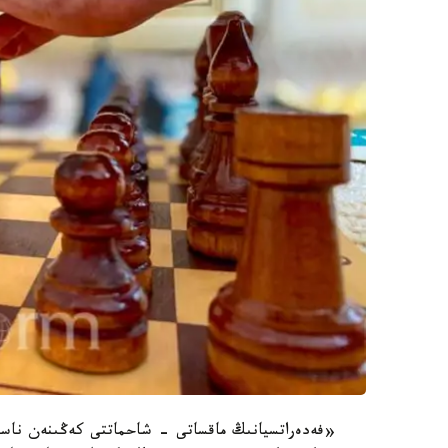
«فەدەراتسيانىڭ ماقساتى - شاحماتتى كەڭىنەن ناسيحا