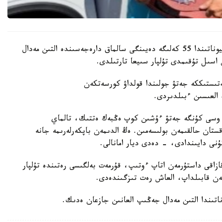
باكۋدە وتكەن جاسوسپىرىمدەر اراسىنداعى الەم چەمپيوناتىندا 55 كەلىگە دەيىنگى سالماق دارەجەسىندە التىن مەدال
اسىل تۇقىمدى تۇلپار سىيعا تارتىلدى.
ىستىككە جەتۋ جولىندا قولداۋ كورسەتكەن
ە العىسىن ءبىلدىردى.
 وسى كۇنگە جەتۋ ءۇشىن كوپ ەڭبەك ەتتىك، تالماي
ستان حالقىمەن بولىسەمىن. ەڭ الدىمەن باپكەرلەرىمە جانە
ۇنى دايىندادى، - دەدى ديار امانالى.
زاقى داستۇرمەن اتاپ ءوتىپ، قۇرمەت بەلگىسى رەتىندە تۇلپار
ەن قابىلداپ، العاش رەت تىزگىندەدى.