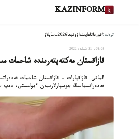
KAZINFORM
ترەند:
اقوردا
تاعايىنداۋ
وقيعا
2026-سايلاۋ
08:03, 21 شىلدە 2022
قازاقستان مەكتەپتەرىندە شاحمات مىن
الماتى. قازاقپارات - قازاقستان شاحمات فەدەرات
فەدەراتسيانىڭ جوسپارلارىمەن ءبولىستى، دەپ حاب