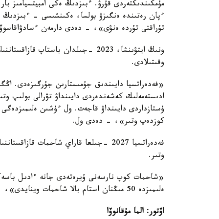
مۇمكىندىكتەردى قۇرۋ. ءبىزدىڭ ەكى امبيتسيامىز بار
ءپان رەتىندە ەنگىزۋ بولسا، ەكىنشىسى - ءبىزدىڭ ەرلە
تۇراقتى تۇردە ەنۋى»، - دەدى دارمەن ءسادۋاقاسوۆ 
ونىڭ ايتۋىنشا، 2023 -جىلدان باستاپ 
وقىتىلادى.
«فەدەراتسيا دايىندىق جۇمىستارىن جۇرگىزەدى. اڭگى
ادىستەمەلىك كەشەندەردى دايىنداۋ تۋرالى بولىپ وت
ۇستازداردى دايىنداۋ قاجەت. ول ءۇشىن ەلىمىزدەگى پ
كوزدەپ وتىر»، - دەدى ول.
فەدەراتسيا 2027 -جىلعا قاراي شاحمات قاز
وتىر.
«شاحمات كوپ نارسەنى ۇيرەتەدى جانە ءادىل باسەكەل
ەلىمىزدە 50 مىڭنان استام بالا شاحمات وينايدى»، - دەپ قوستى ءسادۋاقاسوۆ.
اۆتور: الما مۇقانوۆا