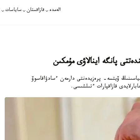
الەمدە
قازاقستان
ساياسات
ت
دەتتى پانگە اينالاۋى مۇمكىن
سياسىنىڭ ۆيتسە- پرەزيدەنتى دارمەن ءسادۋاقاسوۆ
ارلايدى قازاقپارات ءتىلشىسى.