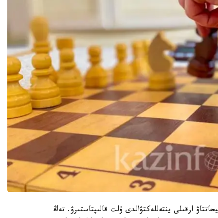
تتاۋ ارقىلى ينتەللەكتۋالدى ۇلت قالىپتاستىرۋ. تەڭ