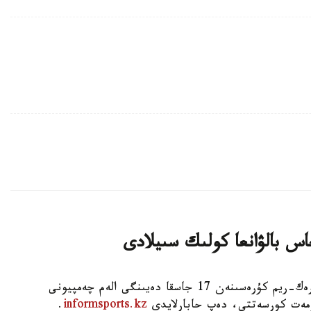
اس بالۋانعا كولىك سىيلادى
استانا. KAZINFORM - شىمكەنت قالاسىندا گرەك-ريم كۇرەسىنەن 17 جاسقا دەيىنگى الەم چەمپيونى
ۇرمەت كورسەتتى، دەپ حابارلايدى
informsports.kz
.