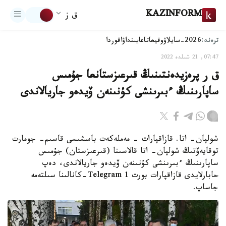
KAZINFORM
ق ز
ترەند:
2026-سايلاۋ
وقيعا
تاعايىنداۋ
اقوردا
07:47, 21 شىلدە 2022
ق ر پرەزيدەنتىنىڭ قىرعىزستانعا جۇمىس
ساپارىنىڭ ءبىرىنشى كۇنىنەن ۆيدەو جاريالاندى
شولپان- اتا. قازاقپارات - مەملەكەت باسشىسى قاسىم- جومارت
توقايەۆتىڭ شولپان- اتا قالاسىنا (قىرعىزستان) جۇمىس
ساپارىنىڭ ءبىرىنشى كۇنىنەن ۆيدەو جاريالاندى، دەپ
حابارلايدى قازاقپارات بورت 1 Telegram-كانالىنا سىلتەمە
جاساپ.