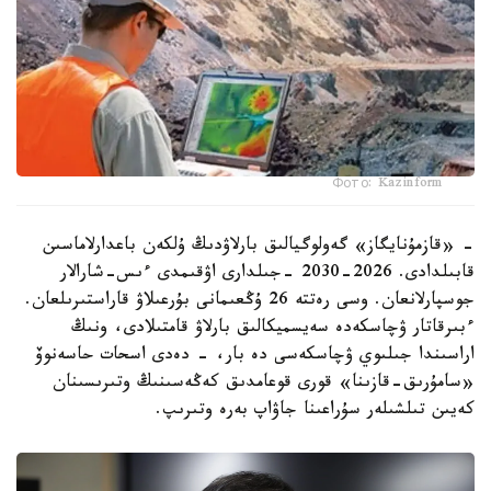
Фото: Kazinform
- «قازمۇنايگاز» گەولوگيالىق بارلاۋدىڭ ۇلكەن باعدارلاماسىن
قابىلدادى. 2026-2030 -جىلدارى اۋقىمدى ءىس-شارالار
جوسپارلانعان. وسى رەتتە 26 ۇڭعىمانى بۇرعىلاۋ قاراستىرىلعان.
ءبىرقاتار ۋچاسكەدە سەيسميكالىق بارلاۋ قامتىلادى، ونىڭ
اراسىندا جىلىوي ۋچاسكەسى دە بار، - دەدى اسحات حاسەنوۆ
«سامۇرىق-قازىنا» قورى قوعامدىق كەڭەسىنىڭ وتىرىسىنان
كەيىن تىلشىلەر سۇراعىنا جاۋاپ بەرە وتىرىپ.