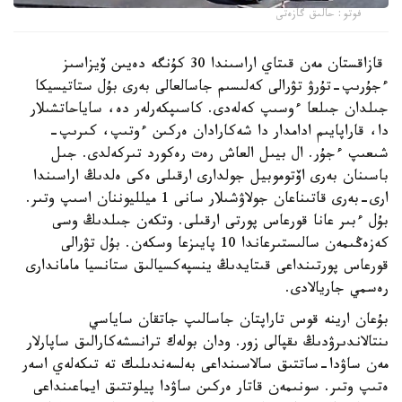
فوتو: حالىق گازەتى
قازاقستان مەن قىتاي اراسىندا 30 كۇنگە دەيىن ۆيزاسىز
ءجۇرىپ-تۇرۋ تۋرالى كەلىسىم جاسالعالى بەرى بۇل ستاتيسيكا
جىلدان جىلعا ءوسىپ كەلەدى. كاسىپكەرلەر دە، ساياحاتشىلار
دا، قاراپايىم ادامدار دا شەكارادان ەركىن ءوتىپ، كىرىپ-
شىعىپ ءجۇر. ال بيىل العاش رەت رەكورد تىركەلدى. جىل
باسىنان بەرى اۆتوموبيل جولدارى ارقىلى ەكى ەلدىڭ اراسىندا
ارى-بەرى قاتىناعان جولاۋشىلار سانى 1 ميلليوننان اسىپ وتىر.
بۇل ءبىر عانا قورعاس پورتى ارقىلى. وتكەن جىلدىڭ وسى
كەزەڭىمەن سالىستىرعاندا 10 پايىزعا وسكەن. بۇل تۋرالى
قورعاس پورتىنداعى قىتايدىڭ ينسپەكسيالىق ستانسيا ماماندارى
رەسمي جاريالادى.
بۇعان ارينە قوس تاراپتان جاسالىپ جاتقان ساياسي
ىنتالاندىرۋدىڭ ىقپالى زور. ودان بولەك ترانسشەكارالىق ساپارلار
مەن ساۋدا-ساتتىق سالاسىنداعى بەلسەندىلىك تە تىكەلەي اسەر
ەتىپ وتىر. سونىمەن قاتار ەركىن ساۋدا پيلوتتىق ايماعىنداعى