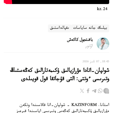
24.kz
بيلىك جانە ساياسات
ىقپالداستىق
باقىتجول كاكەش
اۆتور
18:45, 07 تامىز 2026
شولپان-اتادا ەۋرازيالىق ۇكىمەتارالىق كەڭەستىڭ
وتىرىسى ءوتتى: التى قۇجاتقا قول قويىلدى
استانا. KAZINFORM - شولپان-اتا قالاسىندا وتكەن
ەۋرازيالىق ۇكىمەتارالىق كەڭەس وتىرىسى اياسىندا قىرعىز