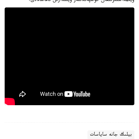
ۇيىمداستىرىلعان كوشپەندىلەر ويىندارىن تاماشالادى.
بيلىك جانە ساياسات