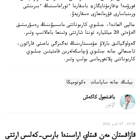
فورۋمدا «قازمۇنايگاز» باسقارما ءتوراعاسىنىڭ ءبىرىنشى
ورىنباسارى قۇرمانعازى ەسقازيەۆ.
جالپى العاندا، جىلىوي كاربوناتتى ماسسيۆىنىڭ رەسۋرستىق
الەۋەتى 20 ميلليارد توننا شارتتى وتىنعا باعالانىپ وتىر.
گەولوگيالىق بارلاۋ جۇمىستارىنىڭ نەگىزگى باعىتى قاراتون،
تاجىعالي جانە جىلىوي ۋچاسكەلەرىن قامتيتىن جىلىوي
كاربوناتتى پلاتفورماسى بولىپ وتىر.
بيلىك جانە ساياسات
ەكونوميكا
باقىتجول كاكەش
اۆتور
19:55, 07 تامىز 2026
قازاقستان مەن قىتاي اراسىندا بارىس-كەلىس ارتتى