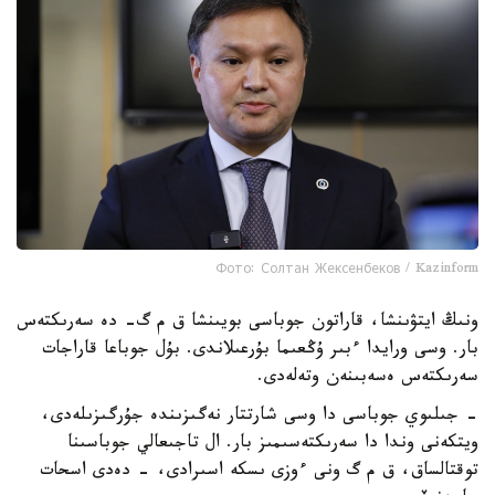
Фото: Солтан Жексенбеков / Kazinform
ونىڭ ايتۋىنشا، قاراتون جوباسى بويىنشا ق م گ- دە سەرىكتەس
بار. وسى ورايدا ءبىر ۇڭعىما بۇرعىلاندى. بۇل جوباعا قاراجات
سەرىكتەس ەسەبىنەن وتەلەدى.
- جىلىوي جوباسى دا وسى شارتتار نەگىزىندە جۇرگىزىلەدى،
ويتكەنى وندا دا سەرىكتەسىمىز بار. ال تاجىعالي جوباسىنا
توقتالساق، ق م گ ونى ءوزى ىسكە اسىرادى، - دەدى اسحات