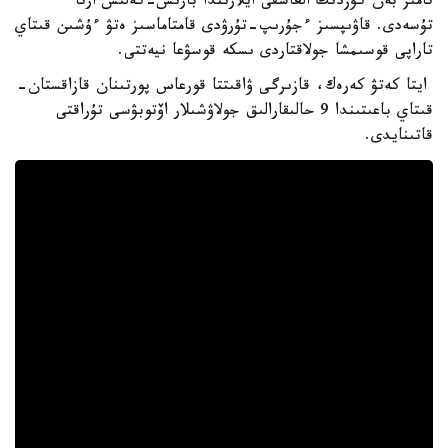
تامىز بەن كۇزدىڭ العاشقى ايلارىندا بارىس-كەلىس ارتا
تۇسەدى. قاۋىپسىز ءجۇرىپ-تۇرۋدى قامتاماسىز ەتۋ ءۇشىن قىتاي
تاراپى قوسىمشا جولاقتاردى ىسكە قوسۋعا نيەتتى.
ايتا كەتۋ كەرەك، قازىرگى ۋاقىتتا قورعاس پورتىنان قازاقستان-
قىتاي باعىتىندا 9 حالىقارالىق جولاۋشىلار اۆتوبۋسى تۇراقتى
قاتىنايدى.