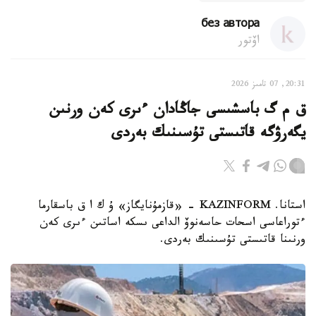
без автора
اۆتور
20:31, 07 تامىز 2026
ق م گ باسشىسى جاڭادان ءىرى كەن ورنىن
يگەرۋگە قاتىستى تۇسىنىك بەردى
استانا. KAZINFORM - «قازمۇنايگاز» ۇ ك ا ق باسقارما
ءتوراعاسى اسحات حاسەنوۆ الداعى ىسكە اساتىن ءىرى كەن
ورنىنا قاتىستى تۇسىنىك بەردى.