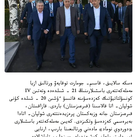
ەسكە سالايىق، قاسىم- جومارت توقايەۆ ورتالىق ازيا
مەملەكەتتەرى باسشىلارىنىڭ 21 - شىلدەدە وتەتىن IV
كونسۋلتاتيۆتىك كەزدەسۋىنە قاتىسۋ ءۇشىن 20 - شىلدە كۇنى
شولپان- اتا قالاسىنا (قىرعىزستان) باردى. قازاقستان،
قىرعىزستان جانە وزبەكستان پرەزيدەنتتەرى شولپان- اتادا
بەيرەسمي كەزدەسۋ وتكىزدى. كەيىن مەملەكەتتەر باسشىلارى
«دوردوي نوماد» مادەني ورتالىعىنا بارىپ، ارنايى