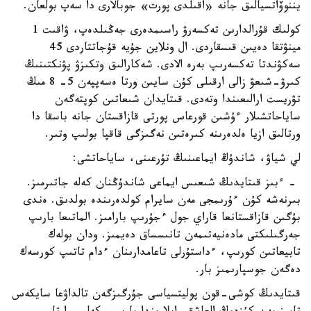
يننوۆاتسيالىق جانە «اقىلدى پورت» جوبالارى دا سەپ بولعان.
كولىك قۇرالدارىن تەكسەرۋ راسىمدەرى جەڭىلدەپ، ۋاقىت 1
مينۋتقا دەيىن قىسقاردى. ال ونلاين جۇيە قۇجاتتاردى 45
سەكۋندتا تەكسەرىپ بەرە الادى. شەكارالىق وتكىزۋ پۋنكتىنىڭ
كىرۋ-شىعۋ زالى ارقىلى كۇن سايىن ورتا ەسەپپەن 5- 8 مىڭ
تۋريست ارالىعىندا وتەدى. قىتايدان شىعاتىن كوپتەگەن
ساياحاتشىلار ءۇشىن قورعاس پورتى قازاقستان جانە باسقا دا
ورتالىق ازيا ەلدەرىنە كىرەتىن نەگىزگى قاقپا بولىپ وتىر.
لي شياۋ، شاندۇڭ ايماعىنىڭ تۇرعىنى، ساياحاتشى:
- ءبىز قىتايدىڭ شىعىس ايماعى شاندۇڭنان كەلە جاتىرمىز.
بىرنەشە كۇن ءۇرىمجى مەن سايرام كولدەرىندە بولدىق. ەندى
بۇگىن قازاقستانعا قاراي جول ءجۇرىپ بارامىز. الماتىعا بارىپ
جەرگىلىكتى مادەنيەتىمەن تانىسساق دەيمىز. ودان بولەك
تابيعاتىن كورىپ، ءداستۇرلى تاعامدارىنان ءدام تاتىپ كورسەك
دەگەن جوسپارىمىز بار.
قىتايدىڭ كوشى-قون پوليتسياسى جۇرگىزگەن تالداۋعا سايكەس