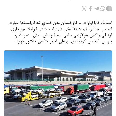
استانا. قازاقپارات - قازاقستان مەن قىتاي شەكاراسىندا جۇرت
اعىلىپ جاتىر. بيىلدىققا ەكى ەل اراسىنداعى كولىك جولدارى
ارقىلى وتكەن جولاۋشى سانى 1 ميليوننان استى. ءسويتىپ
بارىس-كەلىس كوبەيدى. بۇعان اسەر ەتكەن فاكتور كوپ.