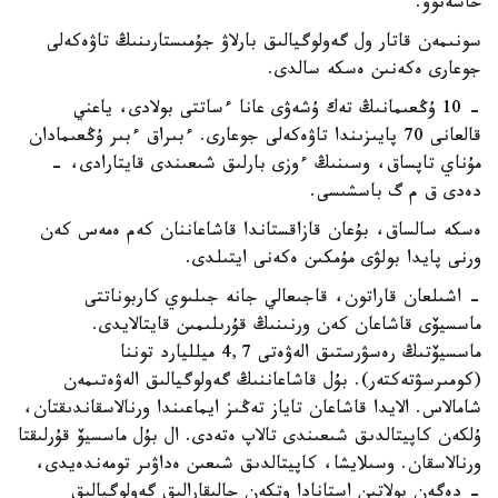
حاسەنوۆ.
سونىمەن قاتار ول گەولوگيالىق بارلاۋ جۇمىستارىنىڭ تاۋەكەلى
جوعارى ەكەنىن ەسكە سالدى.
- 10 ۇڭعىمانىڭ تەك ۇشەۋى عانا ءساتتى بولادى، ياعني
قالعانى 70 پايىزىندا تاۋەكەلى جوعارى. ءبىراق ءبىر ۇڭعىمادان
مۇناي تاپساق، وسىنىڭ ءوزى بارلىق شىعىندى قايتارادى، -
دەدى ق م گ باسشىسى.
ەسكە سالساق، بۇعان قازاقستاندا قاشاعاننان كەم ەمەس كەن
ورنى پايدا بولۋى مۇمكىن ەكەنى ايتىلدى.
- اشىلعان قاراتون، قاجىعالي جانە جىلىوي كاربوناتتى
ماسسيۆى قاشاعان كەن ورنىنىڭ قۇرىلىمىن قايتالايدى.
ماسسيۆتىڭ رەسۋرستىق الەۋەتى 4,7 ميلليارد توننا
(كومىرسۋتەكتەر). بۇل قاشاعاننىڭ گەولوگيالىق الەۋەتىمەن
شامالاس. الايدا قاشاعان تاياز تەڭىز ايماعىندا ورنالاسقاندىقتان،
ۇلكەن كاپيتالدىق شىعىندى تالاپ ەتەدى. ال بۇل ماسسيۆ قۇرلىقتا
ورنالاسقان. وسىلايشا، كاپيتالدىق شىعىن ەداۋىر تومەندەيدى،
- دەگەن بولاتىن استانادا وتكەن حالىقارالىق گەولوگيالىق