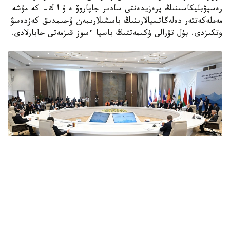
رەسپۋبليكاسىنىڭ پرەزيدەنتى سادىر جاپاروۆ ە ۇ ا ك- كە مۇشە
مەملەكەتتەر دەلەگاتسيالارىنىڭ باسشىلارىمەن ۇجىمدىق كەزدەسۋ
وتكىزدى. بۇل تۋرالى ۇكىمەتتىڭ باسپا ءسوز قىزمەتى حابارلادى.
Photo credit: primeminister.kz
قازاقستان پرەمەر-ءمينيسترى ولجاس بەكتەنوۆ قىرعىز
رەسپۋبليكاسىنىڭ پرەزيدەنتى سادىر جاپاروۆقا قازاقستان