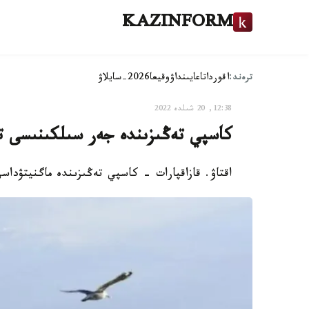
KAZINFORM
ترەند:
اقوردا
تاعايىنداۋ
وقيعا
2026-سايلاۋ
12:38, 20 شىلدە 2022
كاسپي تەڭىزىندە جەر سىلكىنىسى ت
اقتاۋ. قازاقپارات - كاسپي تەڭىزىندە ماگنيتۋداسى 4,1 بالدىق جەر سىلكىنىسى تىركەل