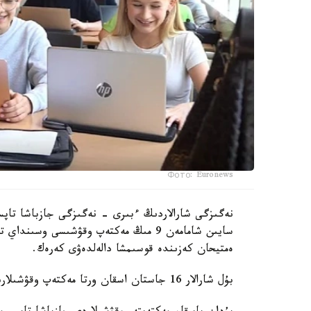
Фото: Euronews
نەگىزگى شارالاردىڭ ءبىرى - نەگىزگى جازباشا تاپسى
سايىن شامامەن 9 مىڭ مەكتەپ وقۋشىسى وس
ەمتيحان كەزىندە قوسىمشا دالەلدەۋى كەرەك.
بۇل شارالار 16 جاستان اسقان ورتا مەكتەپ وقۋشىلارىنا قاتىستى بولادى.