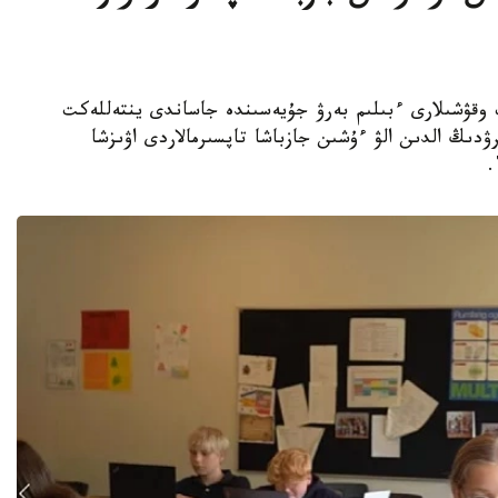
جوعارى سىنىپ وقۋشىلارى ءبىلىم بەرۋ جۇيەسىندە جاساندى ينتەللەكت
ۋدىڭ الدىن الۋ ءۇشىن جازباشا تاپسىرمالاردى اۋىزشا