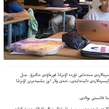
رمالاردى مىندەتتى تۇردە اۋىزشا قورعاۋدى ەنگىزۋ. جىل
ىنداي تاپسىرمالاردى دايىندايدى، ەندى ولار ءوز بىلىمدەرىن اۋىزشا