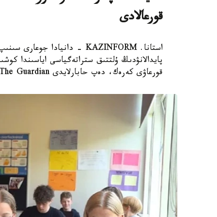
قورعالادى
استانا. KAZINFORM - دانيادا 
پايدالانۋدىڭ ۇلتتىق ستراتەگياسى اياسىندا كوشىر
قورعاۋى كەرەك، دەپ حابارلايدى The Guardian.