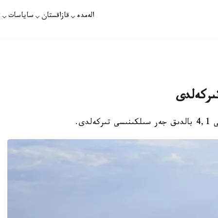
الەمدە
قازاقستان
ساياسات
ت
ىركەلدى
دى.