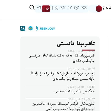
الداۋ
KZ
QZ
РУ
EN
中文
ق ز
ЎЗ
تاقىرىپقا قاتىستى
14:56, 06 تامىز 2026
قىزىلوردادا 32 جەكە مەكتەپتىڭ تەڭ جارتىسى
جابىلىپ قالدى
10:07, 06 تامىز 2026
نوسەر، بۇرشاق، داۋىل: 16 وڭىرگە اۋا رايىنا
بايلانىستى ەسكەرتۋ جاسالدى
11:40, 05 تامىز 2026
سەكسەن باتىردىڭ كىسەسى
09:07, 05 تامىز 2026
تيان-شان قوڭىر ايۋىنىڭ سيرەك ساتتەرىن
فوتوتۇزاق ۆيدەوعا ءتۇسىرىپ الدى