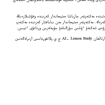
الاردى ۇيدە ەمەس، سىنىپتا مۇعالىمنىڭ باقىلاۋىمەن تىكەلەي
ىندە مەكتەپتەر جازباشا ەمتيحاندار كەزىندە وقۋشىلاردىڭ
 كەرەك. مەكتەپتەر ەمتيحاندار مەن ساباقتار كەزىندە مەكتەپ
زۋدى شەكتەۋ ءۇشىن سۇزگىلەۋ جۇيەلەرىن ورناتۋى ءتيىس.
وسىعان دەيىن QyzPU ستۋدەنتتەرى پەداگوگتەرگە ارنالعان AI- Lesson Study ج ي پلاتفورماسىن ازىرلەگەنىن