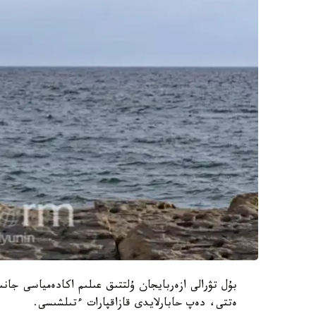
بۇل تۋرالى ازەربايجان ۇلتتىق عىلىم اكادەمياسى جانى
ەتتى، دەپ حابارلايدى قازاقپارات ءتىلشىسى.