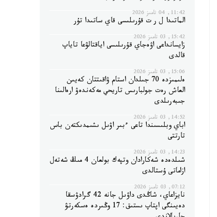
11:42, 04 تامىز 2026
الماتىدا ل ر ت قۇرىلىسى قاي ساتىدا تۇر
15:42, 03 تامىز 2026
زايسانداعى اۋەجاي قۇرىلىسى اياقتالۋعا تاياپ
قالدى
15:06, 03 تامىز 2026
ەلىمىزدە 70 جىلدان استام ۋاقىتتان كەيىن
العاش رەت جولبارىس تاريحي مەكەندەۋ ارەالىنا
جىبەرىلدى
14:52, 03 تامىز 2026
اباي وبلىسىندا تاعى ءبىر اۋىل ىشىمدىكتەن باس
تارتتى
14:23, 03 تامىز 2026
شىلدەدە شەكارادان وتپەك بولعان 4 مىڭ شەتەل
ازاماتى ۇستالدى
07:12, 03 تامىز 2026
نايزاعاي، شاڭدى داۋىل جانە 42 گرادۋسقا
دەيىنگى اپتاپ ىستىق: 17 وڭىردە ەسكەرتۋ