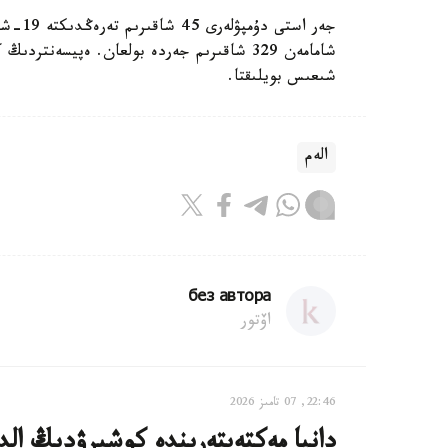
جەر اس
شىعىس بويلىقتا.
الەم
без автора
اۆتور
22:46, 07 تامىز 2026
دانيا مەكتەپتەرىندە كوشىرۋدىڭ الدى