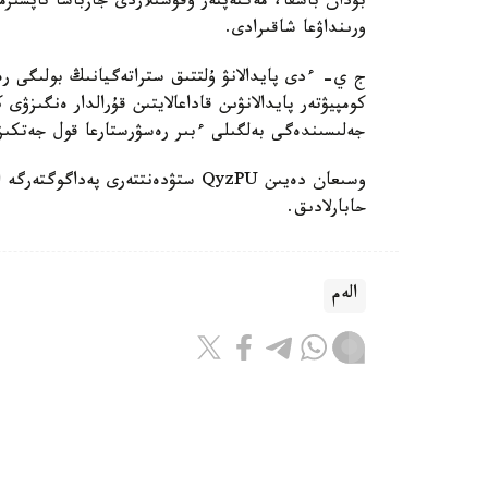
بۇدان باسقا، مەكتەپتەر وقۋشىلاردى جازباشا تاپسىرم
ورىنداۋعا شاقىرادى.
ج ي- ءدى پايدالانۋ ۇلتتىق ستراتەگيانىڭ بولىگى رەت
كومپيۋتەر پايدالانۋىن قاداعالايتىن قۇرالدار ەنگىزۋى
جەلىسىندەگى بەلگىلى ءبىر رەسۋرستارعا قول جەتكى
حابارلادىق.
الەم
باقىتجول كاكەش
اۆتور