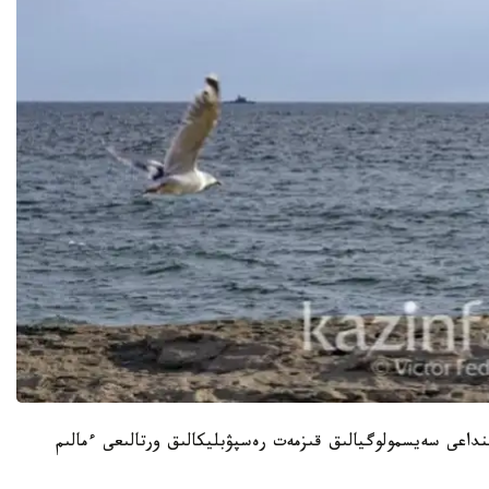
نداعى سەيسمولوگيالىق قىزمەت رەسپۋبليكالىق ورتالىعى ءمالىم