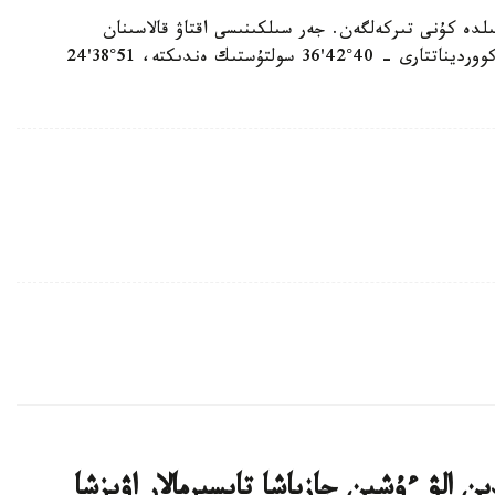
تى دۇمپۋلەرى 45 شاقىرىم تەرەڭدىكتە 19-شىلدە كۇنى تىركەلگەن. جەر سىلكىنىسى اقتاۋ قالاسىنان
شامامەن 329 شاقىرىم جەردە بولعان. ەپيسەنتردىڭ كوورديناتتارى - 40°42'36 سولتۇستىك ەندىكتە، 51°38'24
ن الۋ ءۇشىن جازباشا تاپسىرمالار اۋىزشا