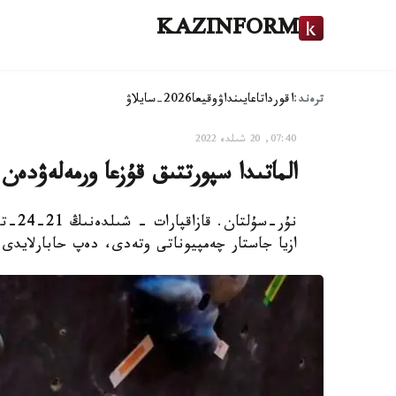
KAZINFORM
ترەند:
اقوردا
تاعايىنداۋ
وقيعا
2026-سايلاۋ
07:40, 20 شىلدە 2022
الماتىدا سپورتتىق قۇزعا ورمەلەۋدەن 
نۇر-س
ازيا جاستار چەمپيوناتى وتەدى، دەپ حابارلايدى Olympic.kz.