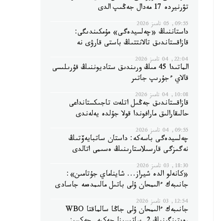
تۋرنيردە 17 مەدال جەڭىپ الدى
09:55, 05 تامىز 2026
داستاننىڭ «چەلسيدەگى» مۇمكىندىگى:
قازاقستاندىق تالانتتىڭ باستى قارۋى نە
22:04, 04 تامىز 2026
الماتىدا 45 مىڭ ورىندىق ستاديوننىڭ قۇرىلىسى
قالاي ءجۇرىپ جاتىر
10:08, 04 تامىز 2026
قازاقستاندىق جەڭىل اتلەت تاجىكستانداعى
حالىقارالىق مارافوندا قولا جۇلدە يەلەندى
09:55, 04 تامىز 2026
چەلسيدەگى باسەكە: داستان ساتبايەۆتىڭ
نەگىزگى قارسىلاستارىنىڭ ەسىمى اتالدى
18:30, 03 تامىز 2026
«كانەلو الدە شيراز... شايناماي جۇتامىن»:
جانىبەك ءالىمحان ۇلى باتىل مالىمدەمە جاسادى
12:54, 03 تامىز 2026
جانىبەك ءالىمحان ۇلى جاڭا سالماقتا WBO