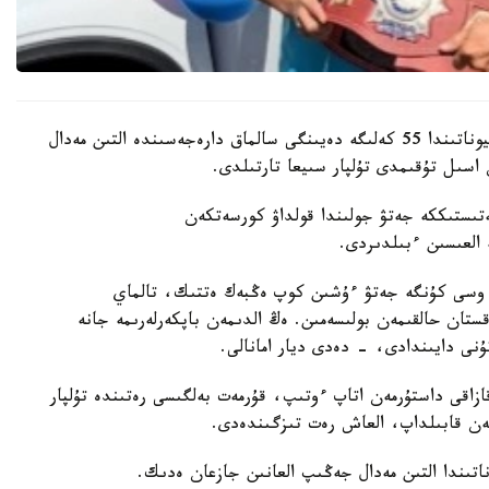
باكۋدە وتكەن جاسوسپىرىمدەر اراسىنداعى الەم چەمپيوناتىندا 55 كەلىگە دەيىنگى سالماق دارەجەسىندە التىن مەدال
اسىل تۇقىمدى تۇلپار سىيعا تارتىلدى.
ىستىككە جەتۋ جولىندا قولداۋ كورسەتكەن
ە العىسىن ءبىلدىردى.
 وسى كۇنگە جەتۋ ءۇشىن كوپ ەڭبەك ەتتىك، تالماي
ستان حالقىمەن بولىسەمىن. ەڭ الدىمەن باپكەرلەرىمە جانە
ۇنى دايىندادى، - دەدى ديار امانالى.
زاقى داستۇرمەن اتاپ ءوتىپ، قۇرمەت بەلگىسى رەتىندە تۇلپار
ەن قابىلداپ، العاش رەت تىزگىندەدى.