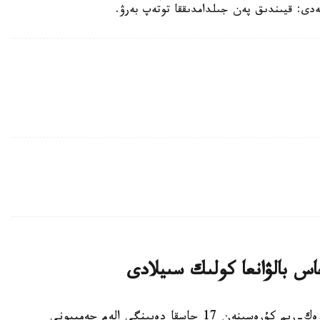
ەدى: قيىندىق پەن جىلدامدىققا توتەپ بەرۋ.
اس بالۋانعا كولىك سىيلادى
استانا. KAZINFORM - شىمكەنت قالاسىندا گرەك-ريم كۇرەسىنەن 17 جاسقا دەيىنگى الەم چەمپيونى