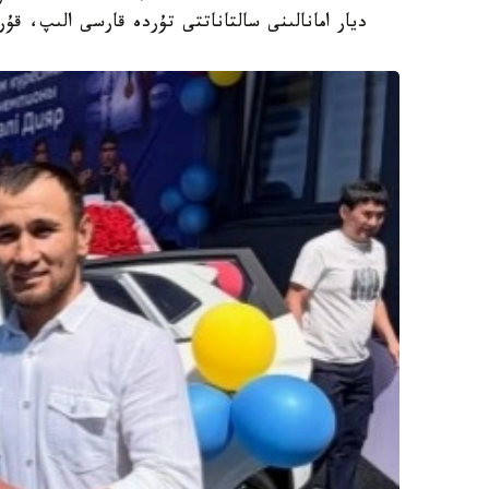
ديار امانالىنى سالتاناتتى تۇردە قارسى الىپ، ق