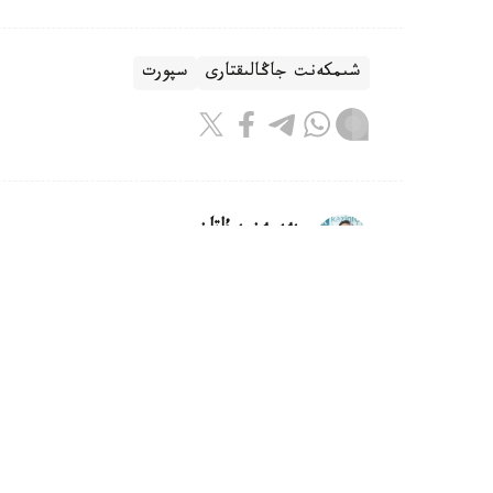
شىمكەنت جاڭالىقتارى
سپورت
بەيسەن سۇلتان
اۆتور
22:05, 05 تامىز 2026
استانادا ەۋروپالىق فۋتبول قاۋىمدا
وداعىنىڭ (ۋەفا) 51-كونگرەسى وتەدى.