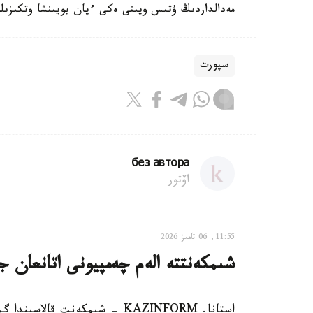
مەدالداردىڭ ۇتىس ويىنى ەكى ءپان بويىنشا وتكىزىل
سپورت
без автора
اۆتور
11:55, 06 تامىز 2026
شىمكەنتتە الەم چەمپيونى اتانعان ج