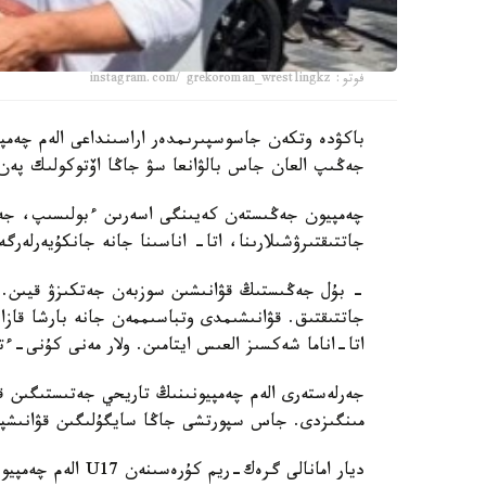
فوتو: instagram.com/ grekoroman_wrestlingkz
جەڭىپ العان جاس بالۋانعا سۋ جاڭا اۆتوكولىك پەن 
چەمپيون جەڭىستەن كەيىنگى اسەرىن ءبولىسىپ، جەت
جاتتىقتىرۋشىلارىنا، اتا- اناسىنا جانە جانكۇيەرلەرگ
- بۇل جەڭىستىڭ قۋانىشىن سوزبەن جەتكىزۋ قيىن.
جاتتىقتىق. قۋانىشىمدى وتباسىممەن جانە بارشا قازاق
اتا-اناما شەكسىز العىس ايتامىن. ولار مەنى كۇنى-ءت
جەرلەستەرى الەم چەمپيونىنىڭ تاريحي جەتىستىگىن قا
مىنگىزدى. جاس سپورتشى جاڭا سايگۇلىگىن قۋانىشپ
ديار امانالى گرەك-ريم كۇرەسىنەن U17 الەم چەمپيوناتىندا التىن مەدال جەڭىپ العانىن جازعان ەدىك.