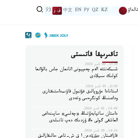
الداۋ
KZ
QZ
РУ
EN
中文
ق ز
ЎЗ
تاقىرىپقا قاتىستى
11:55, 06 تامىز 2026
شىمكەنتتە الەم چەمپيونى اتانعان جاس بالۋانعا
كولىك سىيلادى
22:05, 05 تامىز 2026
استانادا ەۋروپالىق فۋتبول قاۋىمداستىقتارى
وداعىنىڭ كونگرەسى وتەدى
14:40, 05 تامىز 2026
داستان ساتپايەۆتىڭ «چەلسي» ساپىنداعى
العاشقى گولى ەڭ ۇزدىك دەپ تانىلدى
14:24, 05 تامىز 2026
قازاقستان جۇزۋدەن ا ق ش-تاعى حالىقارالىق