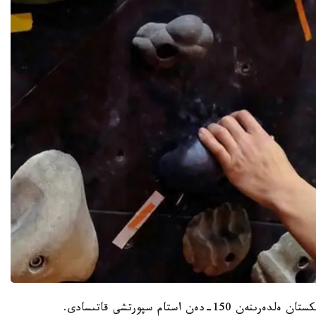
تۋرنيرگە قازاقستان، وزبەكستان، قىرعىزستان، تاجىكستان ەلدەرىنەن 150-دەن استام سپورتشى قاتىسادى.