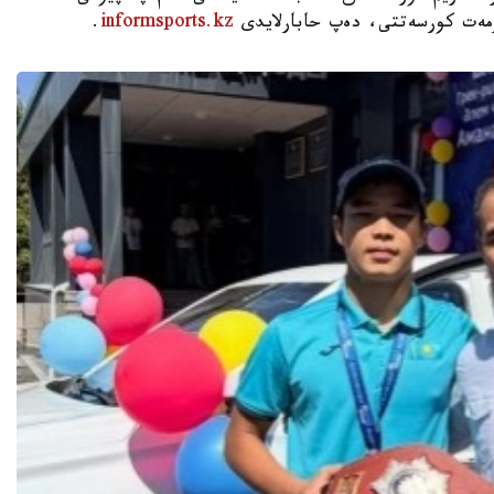
ۇرمەت كورسەتتى، دەپ حابارلايدى
informsports.kz
.