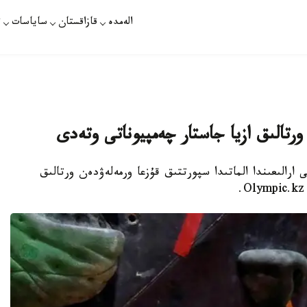
الەمدە
قازاقستان
ساياسات
ت
ورتالىق ازيا جاستار چەمپيوناتى وتەدى
ۇلتان. قازاقپارات - شىلدەنىڭ 21-24-تى ارالىعىندا الماتىدا سپورتتىق قۇزعا ورمەلەۋدەن ورتالىق