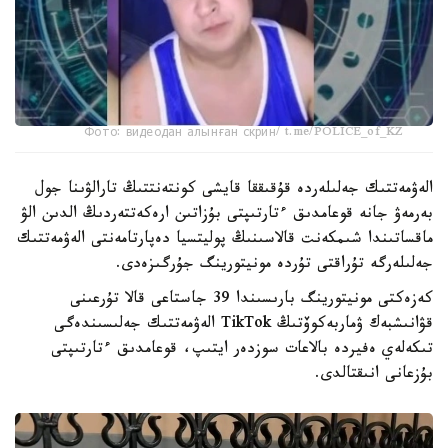
Фото: видеодан алынған скрин/ t.me/POLICE_of_KZ
الەۋمەتتىك جەلىلەردە قۇقىققا قايشى كونتەنتتىڭ تارالۋىنا جول
بەرمەۋ جانە قوعامدىق ءتارتىپتى بۇزاتىن ارەكەتتەردىڭ الدىن الۋ
ماقساتىندا شىمكەنت قالاسىنىڭ پوليتسيا دەپارتامەنتى الەۋمەتتىك
جەلىلەرگە تۇراقتى تۇردە مونيتورينگ جۇرگىزەدى.
كەزەكتى مونيتورينگ بارىسىندا 39 جاستاعى قالا تۇرعىنى
قۋانىشبەك ۋماربەكوۆتىڭ TikTok الەۋمەتتىك جەلىسىندەگى
تىكەلەي ەفيردە بالاعات سوزدەر ايتىپ، قوعامدىق ءتارتىپتى
بۇزعانى انىقتالدى.