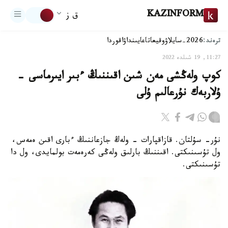
KAZINFORM
ق ز
ترەند:
2026-سايلاۋ
وقيعا
تاعايىنداۋ
اقوردا
11:27, 19 شىلدە 2022
كوپ ولەڭشى مەن شىن اقىننىڭ ءبىر ايىرماسى -
ۇلاربەك نۇرعالىم ۇلى
نۇر- سۇلتان. قازاقپارات - ولەڭ جازعاننىڭ ءبارى اقىن ەمەس،
ول تۇسىنىكتى. اقىننىڭ بارلىق ولەڭى كەرەمەت بولمايدى، ول دا
تۇسىنىكتى.