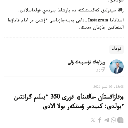
سوعادى.
زاڭ سيفرلىق كەڭىستىكتە دە بارشاعا بىردەي قولدانىلادى.
استانادا Instagram-داعى بەينەجازباسى ءۇشىن ەر ادام قاماۋعا
الىنعانىن جازعان ەدىك.
قوعام
ريزابەك نۇسىپبەك ۇلى
اۆتور
15:08, 09 تامىز 2026
«قازاقستان حالقىنا» قورى 350 ءبىلىم گرانتىن
ءبولدى: كىمدەر ۇمىتكەر بولا الادى