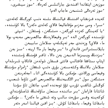
سوزبەن ايتقاندا اقىندىق جاراتىلىس كەرەك. ءسوز سيىقىرى،
ءسوز تەرەڭى شىنىمەن عاجاپ الەم!
كەيدە قىزىقتاپ اقىننىڭ قيالىنىڭ ىشىنە ەنىپ كورگىڭ كەلەدى.
ءسىرا، وسى سەزىم مۇقاعاليعا قالاي كەلدى ەكەن؟ بالا كۇنىندە،
ءيا كەيىنگى كەزدە كورگەن، ەستىگەن، ۇمىتقان، ءتىپتى
تۇسىندە كورگەن الدە ءبىر وقيعالاردىڭ جاڭعىرىعى سەبەپ بولا
ما، قالاي؟ وزەندى جەر تەپكىلەپ جىلاعان سابيمەن
بايلانىستىراتىن قانداي دا ءبىر وقيعا بار ما؟ ارينە، ءسىز بەن
ءبىزدىڭ ويىمىزعا الدىمەن يەن دالا، تاقىر قۇمنىڭ ۇستىندە
اپتاپ ىستاققا قاقتالىپ قاتتى قىسقان شولدەن قاتالاپ شىرىلداپ
جىلاعان بالانىڭ وكشەسىنەن بۇرق ەتىپ شىققان ءزامزام سۋىنىڭ
وقيعاسى ورالادى. مۇمكىن بالا كۇنىندەگى اتا- اجەلەرىنەن
ەستىگەن سول ءبىر اڭگىمەنىڭ جاڭعىرىعى اقىن تاۋعا شىعىپ،
كوڭىلى شالقىپ تۇرىپ تۋۋ تومەندە اعىپ جاتقان تاۋ سۋىنا
شاتتانا قاراعان ءبىر ساتىندە سىنعان ساۋلەنىڭ شاعىلۋىنداي
كوكەيىنە وقىس سۋرەت سالىپ وتە شىقتى ما ەكەن؟ .. مۇمكىن
باسقاشا وقيعا، باسقاشا كۇش. ءبىز اقىن قيالىنا اسەر ەتەر