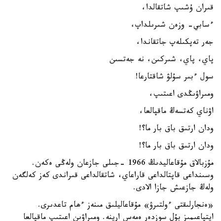
قىران ۇشىپ شاتقالدا،
ءسابي- وزەن شىرىلداپ،
جەر تەپكىلەپ جاتقاندا،
پاي، پاي، شىركىن، نە جەتسىن
سول ءبىر سۇلۋ شاقتارعا!
ومىراۋىڭدى اعىتىپ،
اۋناي كەتسەڭ ماقپالعا،
ودان ارتىق باق بار ما؟!
ودان ارتىق باق بار ما؟!
مۇزبالاق مۇقاعاليدىڭ 1966 -جىلى جازعان ولەڭى ەكەن.
وسىنداعى قاپتالداعى قاراعاي، شاتقالداعى قىراندى كەز كەلگەن
ولەڭ جازعىش جازا الادى.
«ەنجارلىقتى ءولتىرۋ» مۇقاعاليلىق مىنەز ءھام تاعدىرى.
ايتپاعىمىز بۇل سوزدەر ەمەس ارينە. ومىراۋىن اعىتىپ ماقپالعا