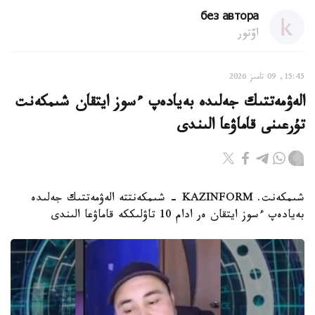
без автора
اۆتور
15:45, 09 تامىز 2026
الەۋمەتتىك جەلىدە بەيادەپ ءسوز ايتقان شىمكەنت
تۇرعىنى قاماۋعا الىندى
شىمكەنت. KAZINFORM - شىمكەنتتە الەۋمەتتىك جەلىدە
بەيادەپ ءسوز ايتقان ەر ادام 10 تاۋلىككە قاماۋعا الىندى