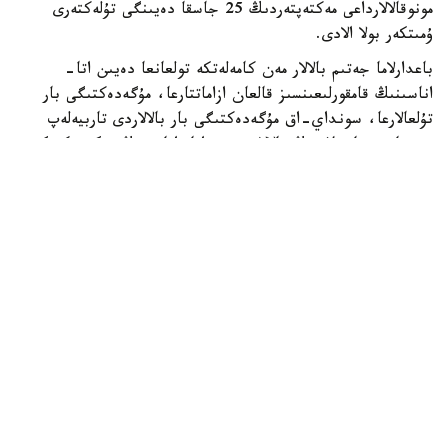
مونوقالالارداعى مەكتەپتەردىڭ 25 جاسقا دەيىنگى تۇلەكتەرى
ۇمىتكەر بولا الادى.
باعدارلاما جەتىم بالالار مەن كامەلەتكە تولعانعا دەيىن اتا-
اناسىنىڭ قامقورلىعىنسىز قالعان ازاماتتارعا، مۇگەدەكتىگى بار
تۇلعالارعا، سونداي-اق مۇگەدەكتىگى بار بالالاردى تاربيەلەپ
وتىرعان وتباسىلاردىڭ بالالارى مەن اتا-اناسىنىڭ مۇگەدەكتىگى
بار تالاپكەرلەرگە ارنالعان.
- ءبىلىم بەرۋ گرانتىنىڭ يەگەرلەرىنە وقۋ اقىسى جىلىنا 1
ميلليون تەڭگەگە دەيىن تولەنەدى. سونىمەن قاتار وقۋ
كەزەڭىندە اي سايىن 60 مىڭ تەڭگە كولەمىندە شاكىرتاقى
تاعايىندالادى. شاكىرتاقى جىل سايىن جازعى دەمالىس كەزەڭىن
قوسپاعاندا 10 اي بويى تولەنەدى،- دەلىنگەن حابارلامادا.
گرانتقا ۇمىتكەرلەردىڭ ءتىزىمىن باعدارلاماعا قاتىساتىن جوعارى
وقۋ ورنى نەمەسە ونىڭ فيليالى قالىپتاستىرادى. ىرىكتەۋگە ۇ ب
ت تاپسىرىپ، وقۋعا ءتۇسۋ ءۇشىن بەلگىلەنگەن ەڭ تومەنگى
ءوتۋ بالىن جيناعان تالاپكەرلەر قاتىسا الادى. شىعارماشىلىق
ءبىلىم بەرۋ باعدارلامالارى بويىنشا شىعارماشىلىق ەمتيحان