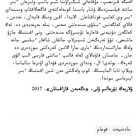
الەمگە قىزىعىپ، مۇقاعالي شىڭىراۋىنا شىم باتىپ وتىرعان ءبىر
ساتتە قيلىمىزدىڭ ۇشار باسىنا كوبەلەكتەي قاڭعالاقتاپ وسىنداي
ءبىر وي كەلىپ قوناقتاعان. الايدا، اقىن ونىڭ قايدان، نەدەن،
قالاي كەلگەنىن ءبىلۋى مىندەتتى ەمەس، بىلە بەرمەيدى دە. تەك
كەلگەن دۇنيەنى قاعازعا تۇسىرۋگە مىندەتتى. ونى اقىننىڭ جازۋ
ماشىعى، تۋۋ تەرەڭنەن شىمىرلاپ جاتقان شالقار ءبىلىمى جانە
ولەڭ جازاتىنداردىڭ ءبارى جازا الاتىن كەرەكتى سوزدەرى دە
جان- جاعىنان قاۋمالاي كەلە قالىپ ءساتتى قارسى الىپ الۋى
كەرەك، بولدى! ال، ونداي سوزدەردى قۇداي اۋىزعا سالماسا،
ويلاپ تابا المايسىڭ. كوپ ولەڭشى مەن شىن اقىننىڭ ءبىر
ايىرماسى سوندا.
ۇلاربەك نۇرعالىم ۇلى، «ەگەمەن قازاقستان».
2017
مادەنيەت
قوعام