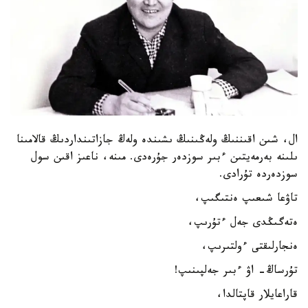
ال، شىن اقىننىڭ ولەڭىنىڭ ىشىندە ولەڭ جازاتىنداردىڭ قالامىنا
ىلىنە بەرمەيتىن ءبىر سوزدەر جۇرەدى. مىنە، ناعىز اقىن سول
سوزدەردە تۇرادى.
تاۋعا شىعىپ ەنتىگىپ،
ەتەگىڭدى جەل ءتۇرىپ،
ەنجارلىقتى ءولتىرىپ،
تۇرساڭ- اۋ ءبىر جەلپىنىپ!
قاراعايلار قاپتالدا،