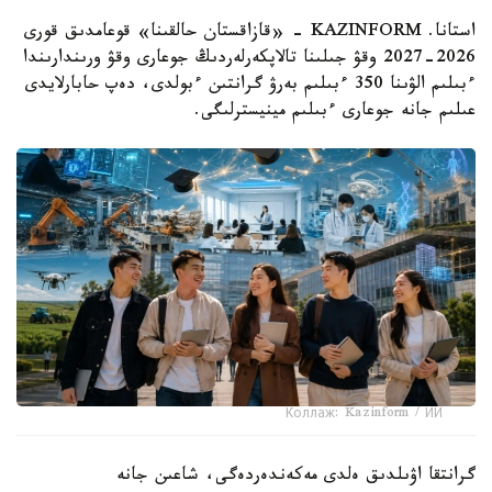
استانا. KAZINFORM - «قازاقستان حالقىنا» قوعامدىق قورى
2026-2027 وقۋ جىلىنا تالاپكەرلەردىڭ جوعارى وقۋ ورىندارىندا
ءبىلىم الۋىنا 350 ءبىلىم بەرۋ گرانتىن ءبولدى، دەپ حابارلايدى
عىلىم جانە جوعارى ءبىلىم مينيسترلىگى.
Коллаж: Kazinform / ИИ
گرانتقا اۋىلدىق ەلدى مەكەندەردەگى، شاعىن جانە