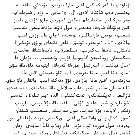
اۋناۋدى دا كەز كەلگەن اقىن جازا بەرەدى. مۇنداي شاققا نە
جەتسىن دەپ شاتتانا الادى. ال، «ءسابي - وزەن شىرىلداپ،
جەر تەپكىلەپ جاتقاندا» دەگەن ءسوزدى جازۋ ءۇشىن ناعىز
اقىن بولۋىڭ شارت. سەبەبى، سول تاۋعا مۇقاعاليمەن ىلەسىپ
شىعىپ، تومەن قاراساڭىز، تومەندە ءجاي عانا وزەن اعىپ
جاتادى. ءيا، ءمولدىر، تۇنىق، تاعى قانداي بولۋى مۇمكىن؟
تاستان- تاسقا سەكىرىپ، سىڭعىرلاپ، تابيعاتتىڭ جەلىمەن،
سىڭسىعان ورمانىمەن گارمونيا قۇرىپ ۇندەسىپ... بۇعان دا
ءسال قيالشىل، اسەرشىل جۇرەك كەرەك، ايتپەسە تاۋدىڭ سۋى
ءجاي عانا اعىپ جاتا بەرەدى. ال، اناۋ بەينەنى اقىن عانا
سەزىنەدى، اقىن عانا جازادى. تۋۋ ەتەكتە اعىپ جاتقان تاۋ سۋى
شالقاسىنان جاتىپ شىرىلداپ جىلاعان بالا سەكىلدى ەلەستەيدى.
تازالىعى، تەپكىلەنگەن تەنتەكتىگى، الدە ءبىر تىلەك، الدەبىر
اشۋ بارداي شىرىلداعان ءۇنى... اقىننىڭ تۇلا بويىن شارپىپ
وتكەن الاپات، بۇلا سەزىم. سول سەزىمنەن سىعىلىپ شىققان
ءسوز. ءدال وسى ولەڭدەگى اقىن، وزگەدەن ەرەك مۇقاعالي سول
جەردە، سول سوزدە تۇر. مۇنى ادام ويلاپ تابا المايدى. وعان
ۇشقىر قيال، قىلدان جىڭىشكە، قىلىشتان وتكىر سەزىم، ءبىر