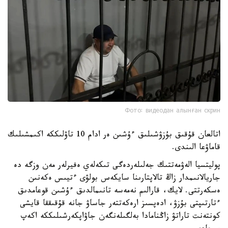
Фото: видеодан алынған скрин
اتالعان قۇقىق بۇزۋشىلىق ءۇشىن ەر ادام 10 تاۋلىككە اكىمشىلىك
قاماۋعا الىندى.
پوليتسيا الەۋمەتتىك جەلىلەردەگى تىكەلەي ەفيرلەر مەن وزگە دە
جاريالانىمدار زاڭ تالاپتارىنا سايكەس بولۋى ءتيىس ەكەنىن
ەسكەرتتى. لايك، قارالىم نەمەسە تانىمالدىق ءۇشىن قوعامدىق
ءتارتىپتى بۇزۋ، ادەپسىز ارەكەتتەر جاساۋ جانە قۇقىققا قايشى
كونتەنت تاراتۋ زاڭنامادا بەلگىلەنگەن جاۋاپكەرشىلىككە اكەپ