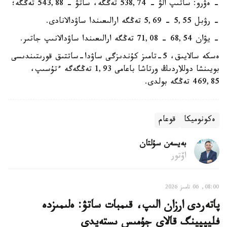
- ەۋرو: ساتىپ الۋ - 538,74 تەڭگە، ساتۋ - 543,88 تەڭگە؛
- رۋبل 5,55 - 5,69 تەڭگە ارالىعىندا ساۋدالانادى.
- يۋان 68,54 - 71,08 تەڭگە ارالىعىندا ساۋدالانىپ جاتىر.
ەسكە سالايىق، 5-تامىز كۇندىزگى ساۋدا-ساتتىق قورىتىندىسى
بويىنشا دوللاردىڭ ورتاشا باعامى 1,93 تەڭگەگە ءتۇسىپ،
469,85 تەڭگە بولدى.
ەكونوميكا
قوعام
بەيسەن سۇلتان
اۆتور
08:00, 06 تامىز 2026
پاتەردى ارزان الىپ، قىمبات ساتۋ: ەلىمىزدە
فليپپينگ قالاي جۇمىس ىستەيدى