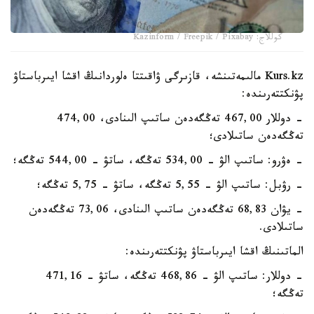
كوللاج: Kazinform / Freepik / Pixabay
Kurs.kz مالىمەتىنشە، قازىرگى ۋاقىتتا ەلوردانىڭ اقشا ايىرباستاۋ
پۋنكتتەرىندە:
- دوللار 467,00 تەڭگەدەن ساتىپ الىنادى، 474,00
تەڭگەدەن ساتىلادى؛
- ەۋرو: ساتىپ الۋ - 534,00 تەڭگە، ساتۋ - 544,00 تەڭگە؛
- رۋبل: ساتىپ الۋ - 5,55 تەڭگە، ساتۋ - 5,75 تەڭگە؛
- يۋان 68,83 تەڭگەدەن ساتىپ الىنادى، 73,06 تەڭگەدەن
ساتىلادى.
الماتىنىڭ اقشا ايىرباستاۋ پۋنكتتەرىندە:
- دوللار: ساتىپ الۋ - 468,86 تەڭگە، ساتۋ - 471,16
تەڭگە؛