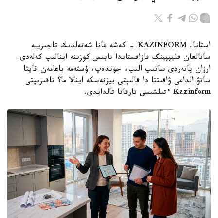
استانا. KAZINFORM - كەشە عانا شەتەلدىك تاجىريبە
سانالعان فليپپينگ قازاقستاندا تابىس كوزىنە اينالىپ كەلەدى.
ارزان پاتەردى ساتىپ الىپ، جوندەپ، ۇستەمە باعامەن قايتا
ساتۋ الداعى ۋاقىتتا دا قالىپتى بيزنەسكە اينالا ما؟ تاقىرىپتى
Kazinform ءتىلشىسى تارقاتا تالدايدى.