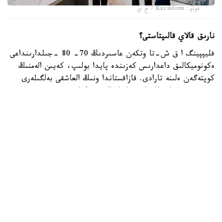
فوتو: Kazinform / ج ي
نارىق قالاي قالىپتاستى؟
فليپپينگ ا ق ش-تا وتكەن عاسىردىڭ 70- 80 -جىلدارىنداعى
ەكونوميكالىق داعدارىس كەزىندە پايدا بولىپ، كەيىن الەمنىڭ
كوپتەگەن ەلىنە تارادى. قازاقستاندا ونىڭ العاشقى بەلگىلەرى
2000 -جىلداردىڭ باسىندا بايقالدى. ول كەزدە تۇرعىن ءۇي
قۇرىلىسى قارقىندى ءجۇرىپ، سۇرانىس جوعارى بولعاندىقتان،
ينۆەستورلار پاتەردى جوندەۋسىز- اق قىمباتقا قايتا ساتىپ،
تابىس تاپتى.