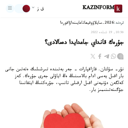
KAZINFORM
ق ز
ترەند:
2026-سايلاۋ
وقيعا
تاعايىنداۋ
اقوردا
10:56, 19 شىلدە 2022
جۇرەك قانداي جاعدايدا دەمالادى؟
نۇر- سۇلتان. قازاقپارات - جەر بەتىندە تىرشىلىك ەتەتىن جانى
بار اقىل يەسى ادام بالاسىنىڭ ەڭ اياۋلى جەرى جۇرەك. كەز
كەلگەن دۇنيەنى اقىل ارقىلى تانىپ، جۇرەكتىڭ ايتقانىنا
جۇگىنەتىنىمىز بار.