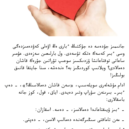
جانىمىز جۇدەسە دە جۇكتىڭ ءبارى ەڭ اۋەلى كەۋدەمىزدەگى
وسى ءبىر كەسەك ەتكە تۇسەدى. ول بارلىعىن سەزەدى. عۇمىر
ساعاتى توقتاعانشا ۇزدىكسىز سوعىپ تۇراتىن جۇرەك قاشان
دەمالادى؟ ويلانىپ كوردىڭىز بە؟ ەندەشە، مىنا جايتقا قانىق
بولىڭىز!
ادام مۇشەلەرى سويلەسىپ، «سەن قاشان دەمالاسىڭ؟»، - دەپ
ءبىر- بىرىنەن سۇراپ وتىر دەيدى. اياق، قول، كوز جانە
باسقالارى:
- ءبىز ۇيىقتاعاندا دەمالامىز، - دەسە. اسقازان:
- مەن تاماقتى سىڭىرگەندە دەمالىپ الامىن، - دەپتى.