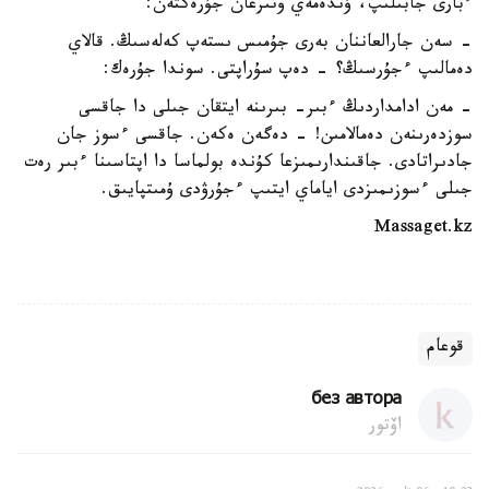
ءبارى جابىلىپ، ۇندەمەي وتىرعان جۇرەكتەن:
- سەن جارالعاننان بەرى جۇمىس ىستەپ كەلەسىڭ. قالاي
دەمالىپ ءجۇرسىڭ؟ - دەپ سۇراپتى. سوندا جۇرەك:
- مەن ادامداردىڭ ءبىر- بىرىنە ايتقان جىلى دا جاقسى
سوزدەرىنەن دەمالامىن! - دەگەن ەكەن. جاقسى ءسوز جان
جادىراتادى. جاقىندارىمىزعا كۇندە بولماسا دا اپتاسىنا ءبىر رەت
جىلى ءسوزىمىزدى اياماي ايتىپ ءجۇرۋدى ۇمىتپايىق.
Massaget.kz
قوعام
без автора
اۆتور