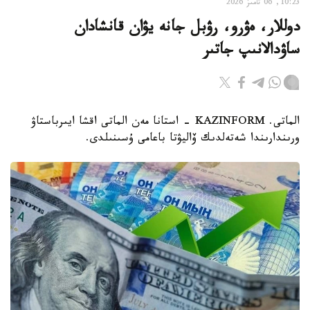
10:23, 06 تامىز 2026
دوللار، ەۋرو، رۋبل جانە يۋان قانشادان
ساۋدالانىپ جاتىر
الماتى. KAZINFORM - استانا مەن الماتى اقشا ايىرباستاۋ
ورىندارىندا شەتەلدىك ۆاليۋتا باعامى ۇسىنىلدى.