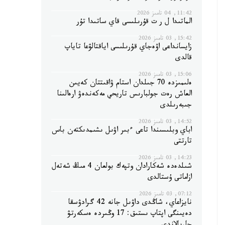
11:42, 04 تامىز 2026
الماتىدا ل ر ت قۇرىلىسى قاي ساتىدا تۇر
15:42, 03 تامىز 2026
زايسانداعى اۋەجاي قۇرىلىسى اياقتالۋعا تاياپ
قالدى
15:06, 03 تامىز 2026
ەلىمىزدە 70 جىلدان استام ۋاقىتتان كەيىن
العاش رەت جولبارىس تاريحي مەكەندەۋ ارەالىنا
جىبەرىلدى
14:52, 03 تامىز 2026
اباي وبلىسىندا تاعى ءبىر اۋىل ىشىمدىكتەن باس
تارتتى
14:23, 03 تامىز 2026
شىلدەدە شەكارادان وتپەك بولعان 4 مىڭ شەتەل
ازاماتى ۇستالدى
07:12, 03 تامىز 2026
نايزاعاي، شاڭدى داۋىل جانە 42 گرادۋسقا
دەيىنگى اپتاپ ىستىق: 17 وڭىردە ەسكەرتۋ