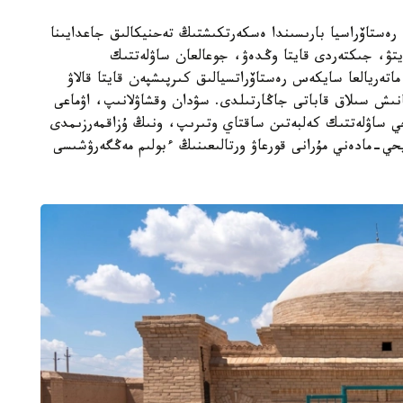
ەستاۆراسيا بارىسىندا ەسكەرتكىشتىڭ تەحنيكالىق جاعدايىنا
تۋ، جىكتەردى قايتا وڭدەۋ، جوعالعان ساۋلەتتىك
اتەريالعا سايكەس رەستاۆراتسيالىق كىرپىشپەن قايتا قالاۋ
نىش سىلاق قاباتى جاڭارتىلدى. سۋدان وقشاۋلانىپ، اۋماعى
يحي ساۋلەتتىك كەلبەتىن ساقتاي وتىرىپ، ونىڭ ۇزاقمەرزىمدى
حي-مادەني مۇرانى قورعاۋ ورتالىعىنىڭ ءبولىم مەڭگەرۋشىسى