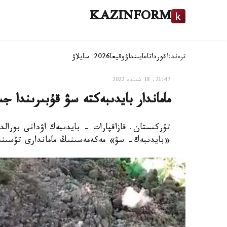
KAZINFORM
ترەند:
اقوردا
تاعايىنداۋ
وقيعا
2026-سايلاۋ
21:47, 18 شىلدە 2022
ماماندار بايدىبەكتە سۋ قۇبىرىندا ج
تۇركىستان. قازاقپارات - بايدىبەك اۋدانى بورالدا
«بايدىبەك- سۋ» مەكەمەسىنىڭ ماماندارى تۇسىنى