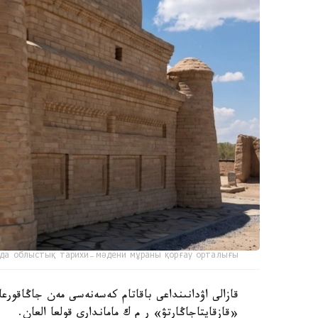
да облыстық тарихи-мәдени мұраны қорғау орталығы
قازالى اۋدانىنداعى باقاتام كەسەنەسى مەن جاڭاقورعان
«قازقايتاجاڭارتۋ» ر م ك ماماندارى قولعا العان.