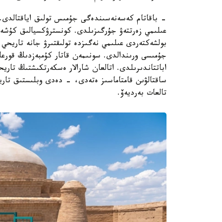
- باقاتام كەسەنەسىندەگى جۇمىس تولىق اياقتالدى. ر
عىلىمي زەرتتەۋ جۇرگىزىلدى. كونسترۋكسيالىق كۇشەي
بولشەكتەردى عىلىمي نەگىزدە تولىقتىرۋ جانە تاريحي م
جۇمىسى ورىندالدى. سونىمەن قاتار كۇمبەزدىڭ قورعا
اباتتاندىرىلدى. اتالعان شارالار ەسكەرتكىشتىڭ تار
ساقتالۋىن قامتاماسىز ەتەدى، - دەدى وبلىستىق تاري
تالعات بەرديەۆ.