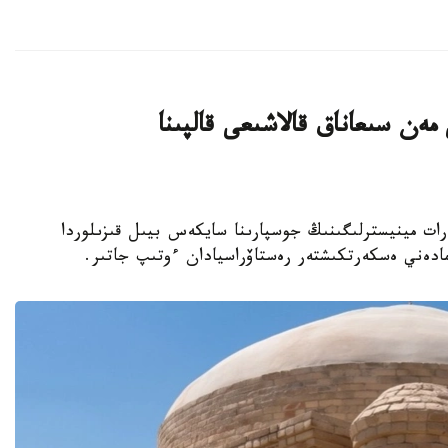
ەن سىعاناق قالاشىعى قالپىنا
نيەت جانە اقپارات مينيسترلىگىنىڭ جوسپارىنا سايكەس بيىل قىزىلوردا
مادەني ەسكەرتكىشتەر رەستاۆراسيادان ءوتىپ جاتىر.