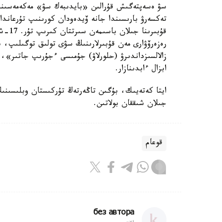
سۋ ەسەپتەگىش قۇرالىن «بايدىبەك سۋ» مەكەمەسىنىڭ 
تەكسەرۋ بارىسىندا جانە ۆيدەودان كورىنىپ تۇرعاند
قۇبىر
رەزەرۆۋارى مەن قۇبىرلارىنىڭ سۋى تولىق توگىلىپ، 
زالالسىزداندىرۋ (حلورلاۋ) جۇمىسى ءجۇرىپ جاتىر»
ابزال ءابدىنازار.
ايتا كەتەيىك، بۇگىن تاڭەرتەڭ تۇركىستان وبلىسىنىڭ 
جىلان شىققان بولاتىن.
قوعام
без автора