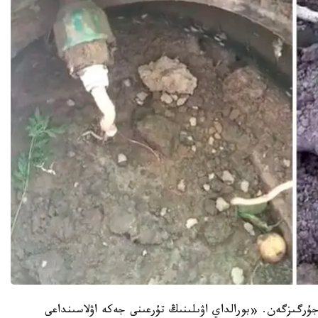
 جۇرگىزگەن. «بورالداي اۋىلىنىڭ تۇرعىنى جەكە اۋلاسىنداعى