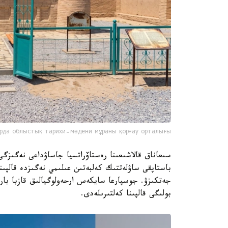
рда облыстық тарихи-мәдени мұраны қорғау орталығы
سىعاناق قالاشىعىنا رەستاۆراتسيا جاساۋداعى نەگىزگ
باستاپقى ساۋلەتتىك كەلبەتىن عىلىمي نەگىزدە قالپىنا
بولىگى قالپىنا كەلتىرىلەدى.