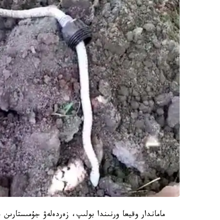
ماماندار وقيعا ورنىندا بولىپ، زەردەلەۋ جۇمىستارىن