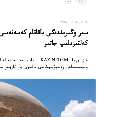
اۆتور
22:29, 06 تامىز 2026
سىر وڭىرىندەگى باقاتام كەسەنەسى م
كەلتىرىلىپ جاتىر
قىزىلوردا. KAZINFORM - مادە
وبلىسىنداعى رەسپۋبليكالىق ماڭىزى بار تاريحي-