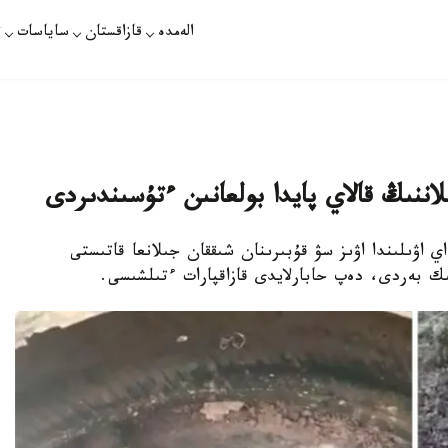
الەمدە
قازاقستان
ساياسات
ت
ىلاننىڭ قالاي پايدا بولعانىن ءتۇسىندىردى
ي اۋىلىندا اۋىز سۋ قۇبىرىنان شىققان جىلانعا قاتىستى
ك بەردى، دەپ حابارلايدى قازاقپارات ءتىلشىسى.