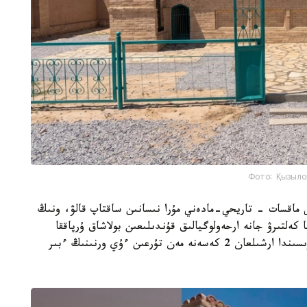
Фото: Қызыло
ى ماقسات - تاريحي-مادەني مۇرا نىسانىن ساقتاپ قالۋ، ونىڭ
 كەلتىرۋ جانە ارحەولوگيالىق قۇندىلىعىن بولاشاق ۇرپاققا
جەتكىزۋ. جوسپارعا سايكەس ارحەولوگيالىق قازبا بارىسىندا ارشىلعان 2 كەسەنە مەن تۇرعىن ءۇي ورنىنىڭ ءبىر