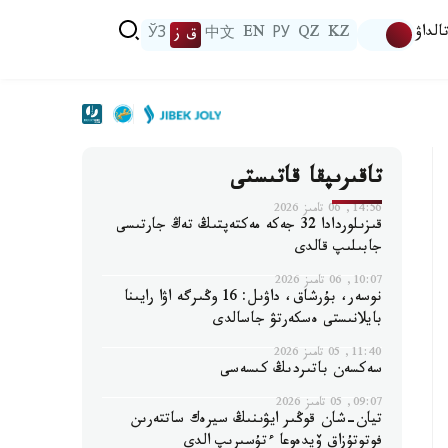
الداۋ
KZ
QZ
РУ
EN
中文
ق ز
ЎЗ
تاقىرىپقا قاتىستى
14:56, 06 تامىز 2026
قىزىلوردادا 32 جەكە مەكتەپتىڭ تەڭ جارتىسى
جابىلىپ قالدى
10:07, 06 تامىز 2026
نوسەر، بۇرشاق، داۋىل: 16 وڭىرگە اۋا رايىنا
بايلانىستى ەسكەرتۋ جاسالدى
11:40, 05 تامىز 2026
سەكسەن باتىردىڭ كىسەسى
09:07, 05 تامىز 2026
تيان-شان قوڭىر ايۋىنىڭ سيرەك ساتتەرىن
فوتوتۇزاق ۆيدەوعا ءتۇسىرىپ الدى