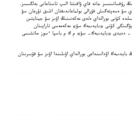
رۇقساتىنسىز جانە قاي ۋاقىتتا الىپ تاستاعانى بەلگىسىز.
اي سۋ ەسەپتەگىش قۇرالى بولماعاندىقتان اشىق تۇرعان سۋ
ىنا جىلان باسىمەن سىرتتان كىرىپ تۇر. 17-شىلدە كۇنى بورالداي ەلدى مەكەنىنىڭ اۋىز سۋ جينايتىن
بۇگىنگى كۇنى «بايدىبەك سۋ» مەكەمەسى تاراپىنان
، - دەيدى «بايدىبەك- سۋ» م ك م باسپا ءسوز حاتشىسى
بايدىبەك اۋدانىنداعى بورالداي اۋىلىندا اۋىز سۋ قۇبىرىنان