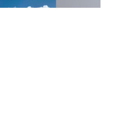
рда облыстық тарихи-мәдени мұраны қорғау орталығы