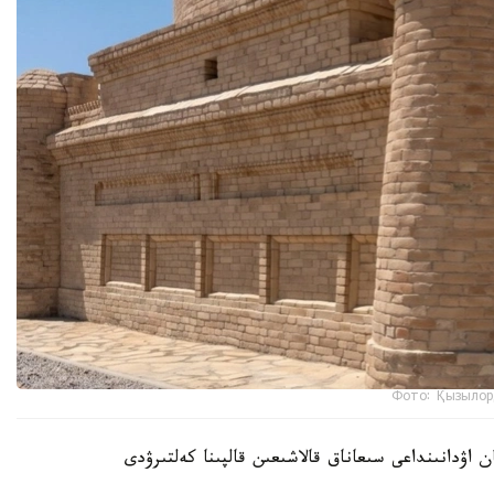
Фото: Қызылор
 اۋدانىنداعى سىعاناق قالاشىعىن قالپىنا كەلتىرۋدى