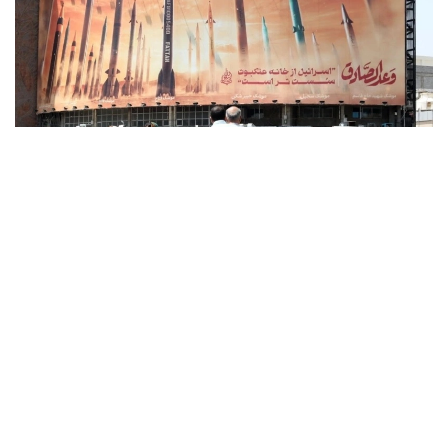
Фото: x.com / @EnglishFars
Reuters اگەنتتىگىنىڭ بەس دەرەككوزىنە سۇيەنگەن مالىمەتىنە
سايكەس، يران ا ق ش ءوز اۋماعىنا تاعى دا سوققى جاسايتىن
بولسا، ايماقتاعى ستراتەگيالىق ماڭىزى بار ەنەرگەتيكالىق
ينفراقۇرىلىم نىساندارىنا جاۋاپ رەتىندە سوققى بەرەتىنىن
مالىمدەگەن.
اگەنتتىك مالىمەتىنشە، بۇل ەسكەرتۋ ا ق ش پرەزيدەنتى دونالد