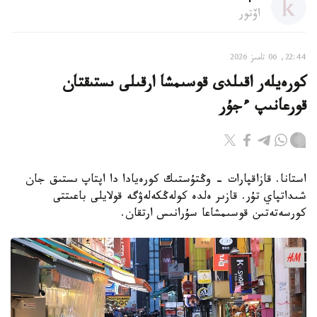
اۆتور
22:44, 06 تامىز 2026
كورەيلەر اقىلدى قوسىمشا ارقىلى ىستىقتان
قورعانىپ ءجۇر
استانا. قازاقپارات - وڭتۇستىك كورەيادا دا اپتاپ ىستىق جان
شىداتپاي تۇر. قازىر ەلدە كولەڭكەلەۋگە قولايلى باعىتتى
كورسەتەتىن قوسىمشاعا سۇرانىس ارتقان.