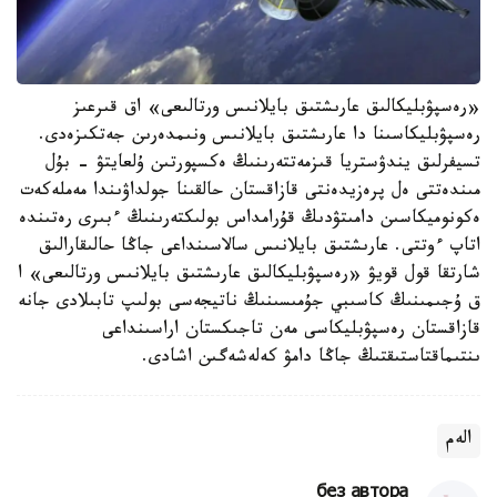
«رەسپۋبليكالىق عارىشتىق بايلانىس ورتالىعى» اق قىرعىز
رەسپۋبليكاسىنا دا عارىشتىق بايلانىس ونىمدەرىن جەتكىزەدى.
تسيفرلىق يندۋستريا قىزمەتتەرىنىڭ ەكسپورتىن ۇلعايتۋ - بۇل
مىندەتتى ەل پرەزيدەنتى قازاقستان حالقىنا جولداۋىندا مەملەكەت
ەكونوميكاسىن دامىتۋدىڭ قۇرامداس بولىكتەرىنىڭ ءبىرى رەتىندە
اتاپ ءوتتى. عارىشتىق بايلانىس سالاسىنداعى جاڭا حالىقارالىق
شارتقا قول قويۋ «رەسپۋبليكالىق عارىشتىق بايلانىس ورتالىعى» ا
ق ۇجىمىنىڭ كاسىبي جۇمىسىنىڭ ناتيجەسى بولىپ تابىلادى جانە
قازاقستان رەسپۋبليكاسى مەن تاجىكستان اراسىنداعى
ىنتىماقتاستىقتىڭ جاڭا دامۋ كەلەشەگىن اشادى.
الەم
без автора