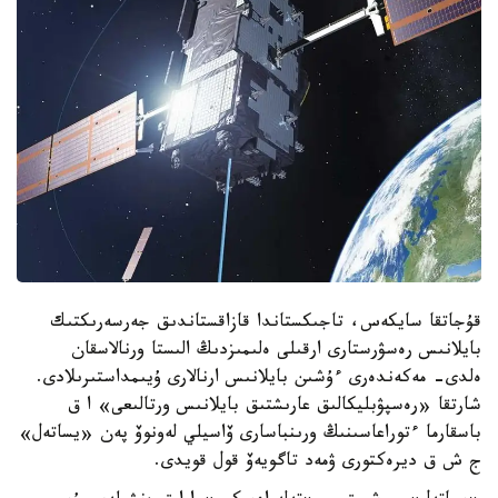
قۇجاتقا سايكەس، تاجىكستاندا قازاقستاندىق جەرسەرىكتىك
بايلانىس رەسۋرستارى ارقىلى ەلىمىزدىڭ الىستا ورنالاسقان
ەلدى- مەكەندەرى ءۇشىن بايلانىس ارنالارى ۇيىمداستىرىلادى.
شارتقا «رەسپۋبليكالىق عارىشتىق بايلانىس ورتالىعى» ا ق
باسقارما ءتوراعاسىنىڭ ورىنباسارى ۆاسيلي لەونوۆ پەن «يساتەل»
ج ش ق ديرەكتورى ۋمەد تاگويەۆ قول قويدى.