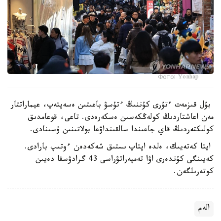
Фото: Yonhap
بۇل قىزمەت ءتۇرى كۇننىڭ ءتۇسۋ باعىتىن ەسەپتەپ، عيماراتتار
مەن اعاشتاردىڭ كولەڭكەسىن ەسكەرەدى. تاعى، قوعامدىق
كولىكتەردىڭ قاي جاعىندا سالقىنداۋعا بولاتىنىن ۇسىنادى.
ايتا كەتەيىك، ەلدە اپتاپ ىستىق شەكەدەن ءوتىپ بارادى.
كەيىنگى كۇندەرى اۋا تەمپەراتۋراسى 43 گرادۋسقا دەيىن
كوتەرىلگەن.
الەم