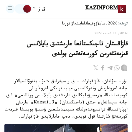
KAZINFORM
ق ز
ترەند:
2026-سايلاۋ
وقيعا
تاعايىنداۋ
اقوردا
20:32, 18 شىلدە 2022
قازاقستان تاجىكستانعا عارىشتىق بايلانىس
قىزمەتتەرىن كورسەتەتىن بولدى
نۇر- سۇلتان. قازاقپارات – ق ر سيفرلىق دامۋ، يننوۆاتسيالار
جانە اەروعارىش ونەركاسىبى مينيسترلىگى اەروعارىش
كوميتەتىنىڭ «رەسپۋبليكالىق عارىشتىق بايلانىس ورتالىعى» ا ق
جانە «يساتەل» جشق (تاجىكستان) «Kazsat-3» عارىش
اپپاراتىنىڭ ترانسپوندەرلىك سىيىمدىلىعىن ۇسىنۋ بويىنشا قىزمەت
كورسەتۋ شارتىنا قول قويدى، دەپ حابارلايدى قازاقپارات.