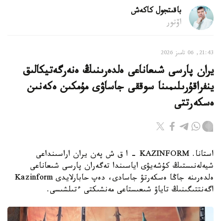
باقىتجول كاكەش
اۆتور
21:43, 06 تامىز 2026
يران پارسى شىعاناعى ەلدەرىنىڭ ەنەرگەتيكالىق
ينفراقۇرىلىمىنا سوققى جاساۋى مۇمكىن ەكەنىن
ەسكەرتتى
استانا. KAZINFORM - ا ق ش پەن يران اراسىنداعى
شيەلەنىستىڭ كۇشەيۋى اياسىندا تەگەران پارسى شىعاناعى
ەلدەرىنە جاڭا ەسكەرتۋ جاسادى، دەپ حابارلايدى Kazinform
اگەنتتىگىنىڭ تاياۋ شىعىستاعى مەنشىكتى ءتىلشىسى.