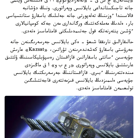
«يساتەل» ج ش ق - «تەلەراديوكوم» ا ا ق ەنشىلەس ۇيىمى
جانە تاجىكستانداعى بايلانىس وپەراتورى. ونىڭ دۋشانبە
قالاسىندا ءوزىنىڭ تەلەپورتى جانە جەلىلىك باسقارۋ ستانتسياسى
بار، ەلدىڭ مەملەكەتتىك ورگاندارى مەن جەكە كومپانيالارى
ءۇشىن ينتەرنەتكە قول جەتىمدىلىكتى قامتاماسىز ەتەدى.
حالىقارالىق نارىققا شىعۋ - ەكى بايلانىس جەرسەرىگىنەن جانە
جەرۇستى باسقارۋ كەشەندەرىنەن تۇراتىن، «Kazsat» عارىش
جۇيەسىن ءساتتى باسقاراتىن قازاقستان رەسپۋبليكاسىنىڭ ۇلتتىق
عارىشتىق بايلانىس وپەراتورى «ر ع ب و» ا ق ماڭىزدى
مىندەتتەرىنىڭ ءبىرى. قازاقستاننىڭ جەرسەرىكتىك بايلانىس
جۇيەسى ەلىمىزدىڭ بايلانىس قىزمەتتەرى قاجەتتىلىگىن
تولىعىمەن قامتاماسىز ەتەدى.