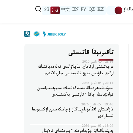
الداۋ
KZ
QZ
РУ
EN
中文
ق ز
ЎЗ
تاقىرىپقا قاتىستى
23:34, 05 تامىز 2026
«جەتىنشى ارنادا» سايلاۋالدى تەلەدەباتتىڭ
ارالىق داۋىس بەرۋ ناتيجەسى جاريالاندى
20:11, 05 تامىز 2026
ستۋدەنتتەردىڭ مەملەكەتتىك ستيپەندياسىن
تولەۋدىڭ جاڭا ءتارتىبى بەكىتىلدى
19:46, 05 تامىز 2026
قازاقستان 26 مۇناي-گاز ۋچاسكەسىن اۋكسيونعا
شىعارادى
18:09, 05 تامىز 2026
بەينەباقىلاۋ جۇيەلەرىنە ءبىرىڭعاي تالاپتار