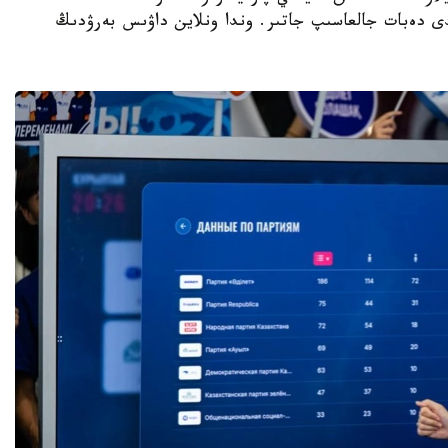
لدى دەبات جالعاسىپ جاتىر. وندا ونلاين داۋىس بەرۋدىڭ