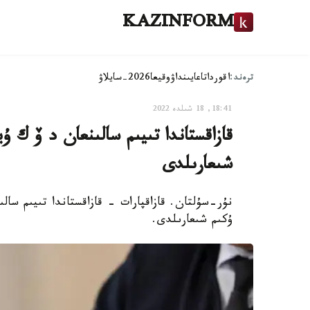
KAZINFORM
ترەند:
اقوردا
تاعايىنداۋ
وقيعا
2026-سايلاۋ
18:41, 18 شىلدە 2022
قازاقستاندا تىيىم سالىنعان د ۆ ك 
شىعارىلدى
نۇر-سۇلتان. قازاقپارات - قازاقستاندا تىيىم سا
ۇكىم شىعارىلدى.