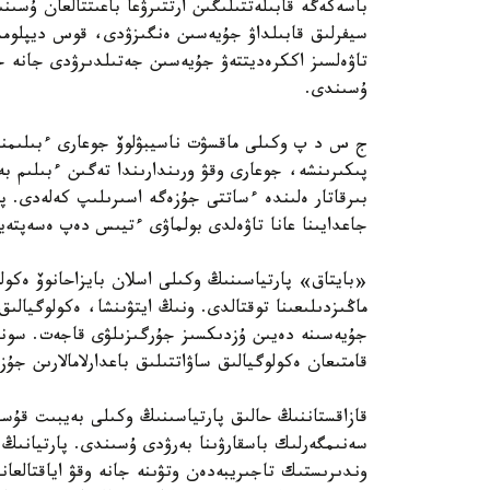
باسەكەگە قابىلەتتىلىگىن ارتتىرۋعا باعىتتالعان ۇسىنى
سيفرلىق قابىلداۋ جۇيەسىن ەنگىزۋدى، قوس ديپلومدى
تاۋەلسىز اككرەديتتەۋ جۇيەسىن جەتىلدىرۋدى جانە ج
ۇسىندى.
ج س د پ وكىلى ماقسۋت ناسيبۋلوۆ جوعارى ءبىلىمنىڭ
پىكىرىنشە، جوعارى وقۋ ورىندارىندا تەگىن ءبىلىم ب
بىرقاتار ەلىندە ءساتتى جۇزەگە اسىرىلىپ كەلەدى. پا
جاعدايىنا عانا تاۋەلدى بولماۋى ءتيىس دەپ ەسەپتەي
«بايتاق» پارتياسىنىڭ وكىلى اسلان بايزاحانوۆ ەكولو
ماڭىزدىلىعىنا توقتالدى. ونىڭ ايتۋىنشا، ەكولوگيالىق
قامتىعان ەكولوگيالىق ساۋاتتىلىق باعدارلامالارىن جۇ
قازاقستاننىڭ حالىق پارتياسىنىڭ وكىلى بەيبىت قۇسا
سەنىمگەرلىك باسقارۋىنا بەرۋدى ۇسىندى. پارتيانىڭ 
وندىرىستىك تاجىريبەدەن وتۋىنە جانە وقۋ اياقتالعان