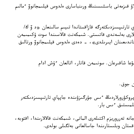
اۋ قىزمەتى باسشىسىنىڭ ورىنباسارى ەلدوس قيلىمجانوۆ ءمالىم
تارتىپسىزدىكتەرگە قازاقستاندا تىيىم سالىنعان «د ۆ ك/
ارى بەلسەندى قاتىستى. شىمكەنت قالاسىندا سوت ۇكىمىمەن
شىسى 3 جىلعا باس بوستاندىعىنان ايىرىلدى»، - دەدى ەلدوس قيلىمجانوۆ ورتالىق
سۋعا شاقىرعان. سونىمەن قاتار، اتالعان ءۇش ادام
ن جوق.
 پروكۋرورلاردىڭ ءىس جۇرگىزۋىندە جاپپاي تارتىپسىزدىكتەر
نە تەرروريزم اكتىلەرى الماتى، شىمكەنت قالالارىندا، اقتوبە،
قستان وبلىستارىندا جاسالعانى بەلگىلى بولدى.