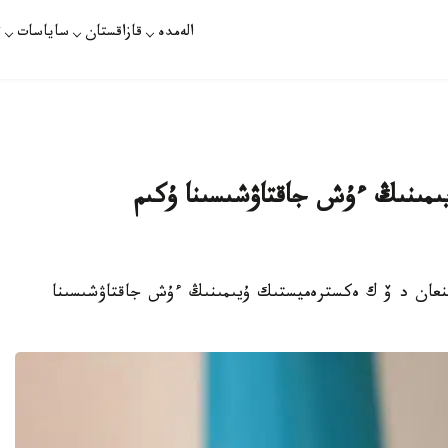
الەمدە
قازاقستان
ساياسات
ت
ۇيىمىنىڭ ءۇش جاقتاۋشىسىنا ۇكىم
لىنعان د ۆ ك ەكسترەميستىك ۇيىمىنىڭ ءۇش جاقتاۋشىسىنا