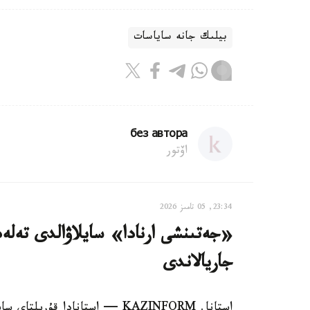
بيلىك جانە ساياسات
без автора
اۆتور
23:34, 05 تامىز 2026
«جەتىنشى ارنادا» سايلاۋالدى تەلەد
جاريالاندى
استانا. KAZINFORM — استانادا قۇ