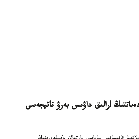
ەباتتىڭ ارالىق داۋىس بەرۋ ناتيجەسى
رىلتاي سايلاۋىنا قاتىساتىن ساياسي پارتيالار وكىلدەرىنىڭ