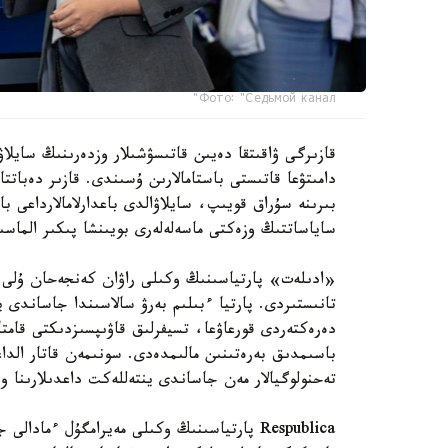
Фото: "Седьмой канал"
قازىرگى ۋاقىتقا دەيىن قاتىسۋشىلار وزدەرىنىڭ سايلاۋ
دامىتۋعا قاتىستى باستامالارىن ۇسىندى. قازىر دەبات
بىرىنە سۇراق قويىپ، سايلاۋالدى باعدارلامالارداعى ب
ساياساتتىڭ وزەكتى ماسەلەلەرى بويىنشا پىكىر الماسى
«ادىلەت» پارتياسىنىڭ وكىلى راۋان كەنجەحان ۇلى ءب
تانىستىردى. پارتيا ءبىلىم بەرۋ سالاسىندا جاساندى
دەرەكتەردى قورعاۋعا، تسيفرلىق قاۋىپسىزدىكتى قامتا
تەحنولوگيالار مەن جاساندى ينتەللەكت داعدىلارىنا 
Respublica پارتياسىنىڭ وكىلى مەيرامگۇل ءما