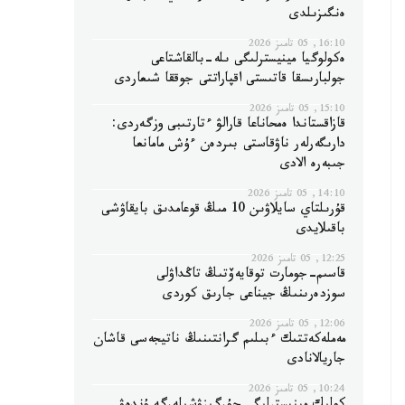
ەنگىزىلدى
16:10, 05 تامىز 2026
ەكولوگيا مينيسترلىگى ىلە-بالقاشتاعى
جولبارىسقا قاتىستى اقپاراتتى جوققا شىعاردى
15:10, 05 تامىز 2026
قازاقستاندا ەمحاناعا قارالۋ ءتارتىبى وزگەردى:
دارىگەرلەر ناۋقاستى بىردەن ءۇش مامانعا
جىبەرە الادى
14:10, 05 تامىز 2026
قۇرىلتاي سايلاۋىن 10 مىڭ قوعامدىق بايقاۋشى
باقىلايدى
12:25, 05 تامىز 2026
قاسىم-جومارت توقايەۆتىڭ تاڭداۋلى
سوزدەرىنىڭ جيناعى جارىق كوردى
12:06, 05 تامىز 2026
مەملەكەتتىك ءبىلىم گرانتىنىڭ ناتيجەسى قاشان
جاريالانادى
10:24, 05 تامىز 2026