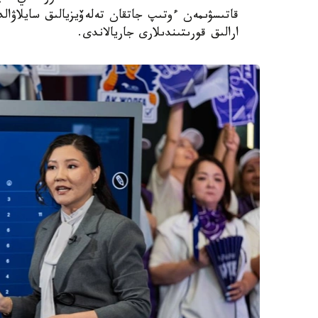
قاتىسۋىمەن ءوتىپ جاتقان تەلەۆيزيالىق سايلاۋا
ارالىق قورىتىندىلارى جاريالاندى.