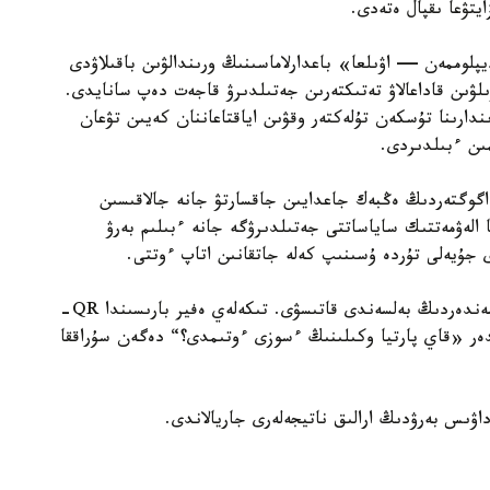
يتۋعا ىقپال ەتەدى.
لوممەن — اۋىلعا» باعدارلاماسىنىڭ ورىندالۋىن باقىلاۋدى
ىلۋىن قاداعالاۋ تەتىكتەرىن جەتىلدىرۋ قاجەت دەپ سانايدى.
ندارىنا تۇسكەن تۇلەكتەر وقۋىن اياقتاعاننان كەيىن تۋعان
ىن ءبىلدىردى.
گوگتەردىڭ ەڭبەك جاعدايىن جاقسارتۋ جانە جالاقىسىن
ا الەۋمەتتىك ساياساتتى جەتىلدىرۋگە جانە ءبىلىم بەرۋ
دى جۇيەلى تۇردە ۇسىنىپ كەلە جاتقانىن اتاپ ءوتتى.
جوبانىڭ باستى ەرەكشەلىكتەرىنىڭ ءبىرى — كورەرمەندەردىڭ بەلسەندى قاتىسۋى. تىكەلەي ەفير بارىسىندا QR-
دەر «قاي پارتيا وكىلىنىڭ ءسوزى ءوتىمدى؟“ دەگەن سۇراققا
اۋىس بەرۋدىڭ ارالىق ناتيجەلەرى جاريالاندى.