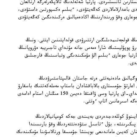
ستارىن تانىستىردى. پارتيا شەتەلدىك تالاپكەرلەرگە ارنالعان
 باعدارلامالاردى كەڭەيتۋدى، ءبىلىم ەكسپورتىن دامىتۋدى،
وعارى وقۋ ورىندارىنىڭ اكادەميالىق ەركىندىگىن كەڭەيتۋدى
 قولجەتىمدىلىگىن ارتتىرۋدى قولدايتىنىن ايتتى. ونىڭ
ەرۋ پوپۋليستىك شارا ەمەس جانە مۇنداي تاجىريبە ەۋروپانىڭ
رتيا جوعارى ءبىلىم الۋ مۇمكىندىگى وتباسىنىڭ قارجىلىق
دى.
گيالىق مادەنيەتتى ەرتە جاستان قالىپتاستىرۋدىڭ
 اعارتۋ جۇمىستارى بالاباقشادان باستاپ مەملەكەتتىك باسقارۋ
جۇيەسىنە دەيىن ۇزدىكسىز جۇرگىزىلۋى قاجەت. سونداي-اق پارتيا وسى ۋاقىتقا دەيىن 150 مىڭنان استام ادامدى
زەگە اسىرعانىن اتاپ ءوتتى.
يىنوۆ كوللەدجدەردى بەيىندى جەكە كومپانيالاردىڭ
پىكىرىنشە، بۇل ءتاسىل ستۋدەنتتەردىڭ وقۋ بارىسىندا
نان كەيىن ماماندىعى بويىنشا جۇمىسقا ورنالاسۋىنا مۇمكىندىك