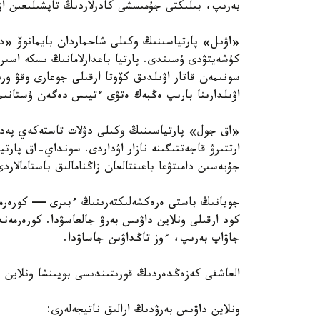
بەرىپ، بىلىكتى جۇمىسشى كادرلاردىڭ تاپشىلىعىن ازا
«اۋىل» پارتياسىنىڭ وكىلى شاحماردان بايمانوۆ «ديپ
كۇشەيتۋدى ۇسىندى. پارتيا باعدارلامانىڭ ىسكە اسىر
سونىمەن قاتار اۋىلدىق كۆوتا ارقىلى جوعارى وقۋ ورى
اۋىلدارىنا بارىپ ەڭبەك ەتۋى ءتيىس دەگەن ۇستانىم
«اق جول» پارتياسىنىڭ وكىلى دۋلات تاستەكەي پەدا
ارتتىرۋ قاجەتتىگىنە نازار اۋداردى. سونداي-اق پارتي
جۇيەسىن دامىتۋعا باعىتتالعان زاڭنامالىق باستامالار
كود ارقىلى ونلاين داۋىس بەرۋ جالعاسۋدا. كورەرمەن
جاۋاپ بەرىپ، ءوز تاڭداۋىن جاساۋدا.
العاشقى كەزەڭدەردىڭ قورىتىندىسى بويىنشا ونلاين د
ونلاين داۋىس بەرۋدىڭ ارالىق ناتيجەلەرى: