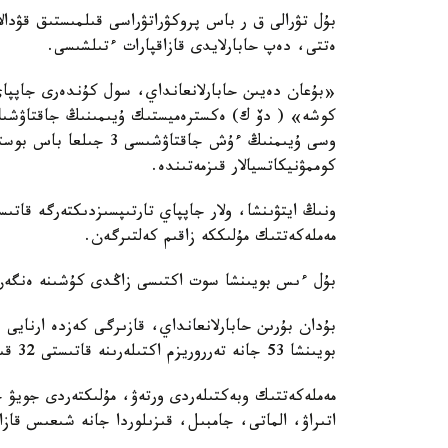
بۇل تۋرالى ق ر باس پروكۋراتۋراسى قىلمىستىق قۋدال
ەتتى، دەپ حابارلايدى قازاقپارات ءتىلشىسى.
«بۇعان دەيىن حابارلانعانداي، سول كۇندەرى جاپپاي 
كوشە» ( دۆ ك) ەكسترەميستىك ۇيىمىنىڭ جاقتاۋشىل
وسى ۇيىمنىڭ ءۇش جاقتاۋ
كوممۋنيكاتسيالار قىزمەتىندە.
ونىڭ ايتۋىنشا، ولار جاپپاي تارتىپسىزدىكتەرگە قاتى
مەملەكەتتىك مۇلىككە زاقىم كەلتىرگەن.
بۇل ءىس بويىنشا سوت اكتىسى زاڭدى كۇشىنە ەنگە
بۇدان بۇرىن حابارلانعانداي، قازىرگى كەزدە ارنايى
بويىنشا 53 جانە تەرروريزم اكتىلەرىنە قاتىستى 32 قىلمىستىق ءىس بار.
مەملەكەتتىك وبەكتىلەردى ورتەۋ، مۇلىكتەردى جويۋ جا
اتىراۋ، الماتى، جامبىل، قىزىلوردا جانە شىعىس قازا