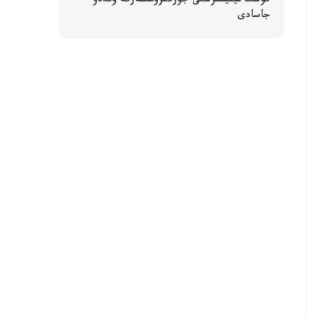
كولىك مينيسترلىگى جۇرگىزۋشىلەرگە ۇندەۋ
جاسادى