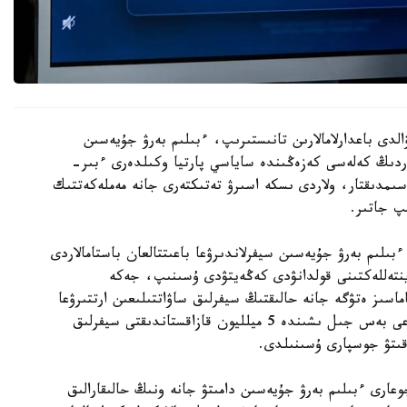
الدى باعدارلامالارىن تانىستىرىپ، ءبىلىم بەرۋ جۇيەسىن
تاردىڭ كەلەسى كەزەڭىندە ساياسي پارتيا وكىلدەرى ءبىر-
اسىمدىقتار، ولاردى ىسكە اسىرۋ تەتىكتەرى جانە مەملەكەتتىك
پ جاتىر.
ىلىم بەرۋ جۇيەسىن سيفرلاندىرۋعا باعىتتالعان باستامالاردى
 ينتەللەكتىنى قولدانۋدى كەڭەيتۋدى ۇسىنىپ، جەكە
ماسىز ەتۋگە جانە حالىقتىڭ سيفرلىق ساۋاتتىلىعىن ارتتىرۋعا
باسىمدىق بەرەتىنىن مالىمدەدى. سونىمەن قاتار الداعى بەس جىل ىشىندە 5 ميلليون قازاقستاندىقتى سيفرلىق
وقىتۋ جوسپارى ۇسىنىلدى.
دالى جوعارى ءبىلىم بەرۋ جۇيەسىن دامىتۋ جانە ونىڭ حالىقارالىق