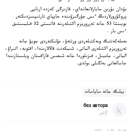
بۇدان بۇرىن حابارلانعانداي، قازىرگى كەزدە ارنايى
پروكۋرورلاردىڭ ءىس جۇرگىزۋىندە جاپپاي تارتىپسىزدىكتەر
بويىنشا 53 جانە تەرروريزم اكتىلەرىنە قاتىستى 32 قىلمىستىق
ءىس بار .
مەملەكەتتىك وبەكتىلەردى ورتتەۋ، مۇلىكتەردى جويۋ جانە
تەرروريزم اكتىلەرى الماتى، شىمكەنت قالالارىندا، اقتوبە، اتىراۋ،
الماتى، جامبىل، قىزىلوردا جانە شىعىس قازاقستان وبلىستارىندا
جاسالعانى بەلگىلى بولدى.
بيلىك جانە ساياسات
без автора
اۆتور