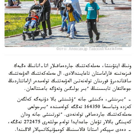
Фото: Александр Павский/Kazinform
ونىڭ ايتۋىنشا، مەملەكەتتىك جاردەماقىلار اتا-انانىڭ ەڭبەك
قىزمەتىنە قاراماستان تاعايىندالادى. ال مەملەكەتتىك الەۋمەتتىك
ساقتاندىرۋ قورىنان تولەنەتىن الەۋمەتتىك تولەمدەر ازاماتتاردىڭ
جوعالتقان تابىسىنىڭ ءبىر بولىگىن وتەۋگە باعىتتالعان.
- ءبىرىنشى، ەكىنشى جانە ءۇشىنشى بالا دۇنيەگە كەلگەن
كەزدە وتباسىعا 164350 تەڭگە كولەمىندە ءبىرجولعى
مەملەكەتتىك جاردەماقى تولەنەدى. ءتورتىنشى جانە ودان
كەيىنگى بالالار تۋعان جاعدايدا تولەم مولشەرى 272475 تەڭگە،
- دەدى سپيكەر استانا قالاسىنىڭ كوممۋنيكاتسيالار الاڭىندا.