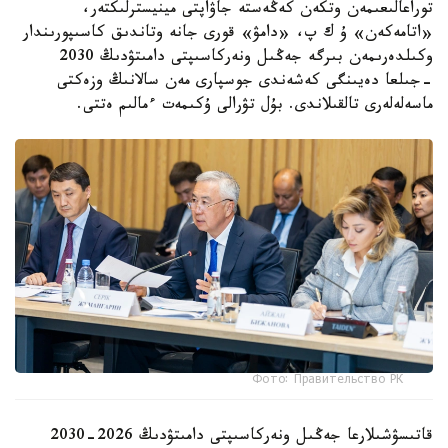
توراعالىعىمەن وتكەن كەڭەستە جاۋاپتى مينيسترلىكتەر،
«اتامەكەن» ۇ ك پ، «دامۋ» قورى جانە وتاندىق كاسىپورىندار
وكىلدەرىمەن بىرگە جەڭىل ونەركاسىپتى دامىتۋدىڭ 2030
-جىلعا دەيىنگى كەشەندى جوسپارى مەن سالانىڭ وزەكتى
ماسەلەلەرى تالقىلاندى. بۇل تۋرالى ۇكىمەت ءمالىم ەتتى.
Фото: Правительство РК
قاتىسۋشىلارعا جەڭىل ونەركاسىپتى دامىتۋدىڭ 2026-2030