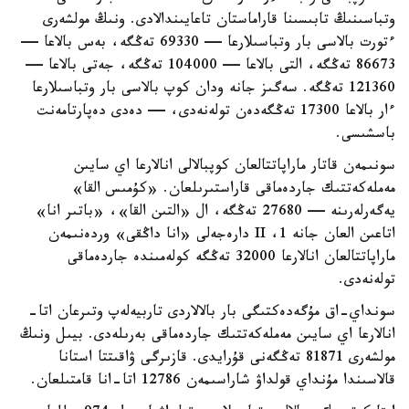
وتباسىنىڭ تابىسىنا قاراماستان تاعايىندالادى. ونىڭ مولشەرى
ءتورت بالاسى بار وتباسىلارعا — 69330 تەڭگە، بەس بالاعا —
86673 تەڭگە، التى بالاعا — 104000 تەڭگە، جەتى بالاعا —
121360 تەڭگە. سەگىز جانە ودان كوپ بالاسى بار وتباسىلارعا
ءار بالاعا 17300 تەڭگەدەن تولەنەدى، — دەدى دەپارتامەنت
باسشىسى.
سونىمەن قاتار ماراپاتتالعان كوپبالالى انالارعا اي سايىن
مەملەكەتتىك جاردەماقى قاراستىرىلعان. «كۇمىس القا»
يەگەرلەرىنە — 27680 تەڭگە، ال «التىن القا»، «باتىر انا»
اتاعىن العان جانە 1، II دارەجەلى «انا داڭقى» وردەنىمەن
ماراپاتتالعان انالارعا 32000 تەڭگە كولەمىندە جاردەماقى
تولەنەدى.
سونداي-اق مۇگەدەكتىگى بار بالالاردى تاربيەلەپ وتىرعان اتا-
انالارعا اي سايىن مەملەكەتتىك جاردەماقى بەرىلەدى. بيىل ونىڭ
مولشەرى 81871 تەڭگەنى قۇرايدى. قازىرگى ۋاقىتتا استانا
قالاسىندا مۇنداي قولداۋ شاراسىمەن 12786 اتا-انا قامتىلعان.