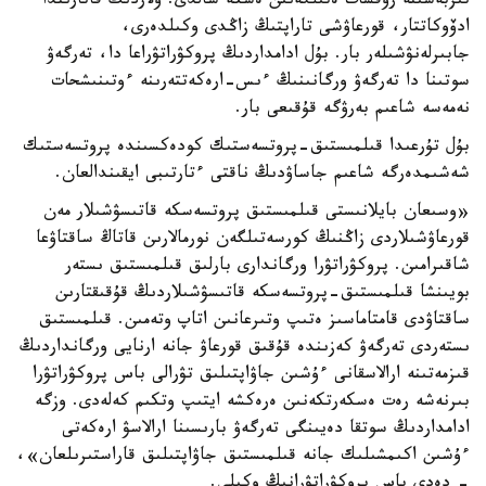
تىزبەسىنە رۇقسات ەتىلگەنىن ەسكە سالدى. ولاردىڭ قاتارىندا
ادۆوكاتتار، قورعاۋشى تاراپتىڭ زاڭدى وكىلدەرى،
جابىرلەنۋشىلەر بار. بۇل ادامداردىڭ پروكۋراتۋراعا دا، تەرگەۋ
سوتىنا دا تەرگەۋ ورگانىنىڭ ءىس-ارەكەتتەرىنە ءوتىنىشحات
نەمەسە شاعىم بەرۋگە قۇقىعى بار.
بۇل تۇرعىدا قىلمىستىق-پروتسەستىك كودەكسىندە پروتسەستىك
شەشىمدەرگە شاعىم جاساۋدىڭ ناقتى ءتارتىبى ايقىندالعان.
«وسىعان بايلانىستى قىلمىستىق پروتسەسكە قاتىسۋشىلار مەن
قورعاۋشىلاردى زاڭنىڭ كورسەتىلگەن نورمالارىن قاتاڭ ساقتاۋعا
شاقىرامىن. پروكۋراتۋرا ورگاندارى بارلىق قىلمىستىق ىستەر
بويىنشا قىلمىستىق-پروتسەسكە قاتىسۋشىلاردىڭ قۇقىقتارىن
ساقتاۋدى قامتاماسىز ەتىپ وتىرعانىن اتاپ وتەمىن. قىلمىستىق
ىستەردى تەرگەۋ كەزىندە قۇقىق قورعاۋ جانە ارنايى ورگانداردىڭ
قىزمەتىنە ارالاسقانى ءۇشىن جاۋاپتىلىق تۋرالى باس پروكۋراتۋرا
بىرنەشە رەت ەسكەرتكەنىن ەرەكشە ايتىپ وتكىم كەلەدى. وزگە
ادامداردىڭ سوتقا دەيىنگى تەرگەۋ بارىسىنا ارالاسۋ ارەكەتى
ءۇشىن اكىمشىلىك جانە قىلمىستىق جاۋاپتىلىق قاراستىرىلعان»،
- دەدى باس پروكۋراتۋرانىڭ وكىلى.