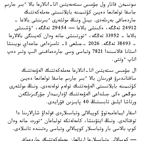
سونىمەن قاتار ول جۇمىس ىستەمەيتىن اتا-انالارعا بالا ءبىر جارىم
جاسقا تولعانعا دەيىن كۇتىمىنە بايلانىستى مەملەكەتتىك
جاردەماقى بەرىلەدى. بيىل ونىڭ مولشەرى ءبىرىنشى بالاعا -
24912 تەڭگە، ەكىنشى بالاعا — 29454 تەڭگە، ءۇشىنشى
بالاعا - 33952 تەڭگە، ءتورتىنشى جانە ودان كەيىنگى بالالارعا
- 38493 تەڭگە. 2026 -جىلعى 1- تامىزداعى جاعداي بويىنشا
استانا قالاسىندا 7821 وتباسى وسى جاردەماقىنى الىپ وتىر دەپ
اتاپ ءوتتى.
ال جۇمىس ىستەيتىن اتا-انالارعا مەملەكەتتىك الەۋمەتتىك
ساقتاندىرۋ قورىنان بالا ءبىر جارىم جاسقا تولعانعا دەيىن
كۇتىمىنە بايلانىستى الەۋمەتتىك تولەم تولەنەدى. ونىڭ مولشەرى
سوڭعى ەكى جىلداعى الەۋمەتتىك اۋدارىمدار جۇرگىزىلگەن
ورتاشا ايلىق تابىستىڭ 40 پايىزىن قۇرايدى.
اسقار ايماعامبەتوۆ كوپبالالى وتباسىلاردى قولداۋ شارالارىنا دا
توقتالدى. ونىڭ ايتۋىنشا، كامەلەتكە تولماعان ءتورت جانە ودان
كوپ بالاسى بار وتباسىلار كوپبالالى وتباسى رەتىندە تانىلادى.
— كوپبالالى وتباسىلارعا ارنالعان مەملەكەتتىك جاردەماقى