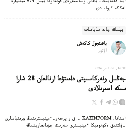
ايتا كەتەيىك، بالالى وتباسىلاردى قولداۋعا بيىل 974 ميلليارد
تەڭگە ءبولىندى.
بيلىك جانە ساياسات
باقىتجول كاكەش
اۆتور
16:28, 06 تامىز 2026
جەڭىل ونەركاسىپتى دامىتۋعا ارنالعان 28 شارا
ىسكە اسىرىلادى
استانا. KAZINFORM - ق ر پرەمەر-ءمينيسترىنىڭ ورىنباسارى
-ۇلتتىق ەكونوميكا ءمينيسترى سەرىك جۇمانعاريننىڭ