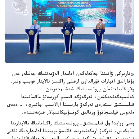
«قازىرگى ۋاقىتتا جەكەلەگەن ادامدار الەۋمەتتىك جەلىلەر مەن
بۇقارالىق اقپارات قۇرالدارى ارقىلى زاڭسىز تالاپتار قويىپ وتىر.
ولار قابىلدانعان پروتسەستىك شەشىمدەرمەن
كەلىسپەگەندىكتەن، تەرگەۋگە قىسىم كورسەتۋ ماقساتىندا
قىلمىستىق ىستەردى تەرگەۋ بارىسىنا ارالاسىپ جاتىر»، - دەدى
ەلدوس قيلىمجانوۆ ورتالىق كوممۋنيكاتسيالار قىزمەتىندە.
وسى ورايدا ول قىلمىستىق-پروتسەستىك زاڭنامانىڭ تالاپتارىنا
سايكەس، تەرگەۋ ارەكەتتەرىنە قاتىسۋ بويىنشا ادامداردىڭ ناقتى