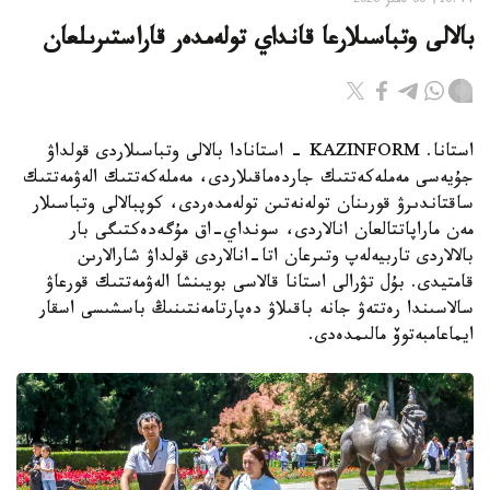
16:44, 06 تامىز 2026
بالالى وتباسىلارعا قانداي تولەمدەر قاراستىرىلعان
استانا. KAZINFORM - استانادا بالالى وتباسىلاردى قولداۋ
جۇيەسى مەملەكەتتىك جاردەماقىلاردى، مەملەكەتتىك الەۋمەتتىك
ساقتاندىرۋ قورىنان تولەنەتىن تولەمدەردى، كوپبالالى وتباسىلار
مەن ماراپاتتالعان انالاردى، سونداي-اق مۇگەدەكتىگى بار
بالالاردى تاربيەلەپ وتىرعان اتا-انالاردى قولداۋ شارالارىن
قامتيدى. بۇل تۋرالى استانا قالاسى بويىنشا الەۋمەتتىك قورعاۋ
سالاسىندا رەتتەۋ جانە باقىلاۋ دەپارتامەنتىنىڭ باسشىسى اسقار
ايماعامبەتوۆ مالىمدەدى.