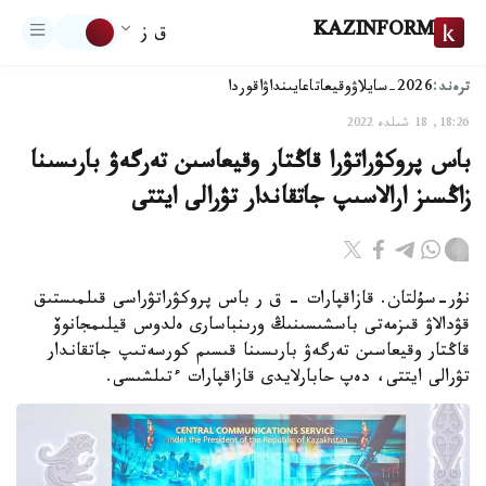
KAZINFORM
ق ز
ترەند:
2026-سايلاۋ
وقيعا
تاعايىنداۋ
اقوردا
18:26, 18 شىلدە 2022
باس پروكۋراتۋرا قاڭتار وقيعاسىن تەرگەۋ بارىسىنا
زاڭسىز ارالاسىپ جاتقاندار تۋرالى ايتتى
نۇر-سۇلتان. قازاقپارات – ق ر باس پروكۋراتۋراسى قىلمىستىق
قۋدالاۋ قىزمەتى باسشىسىنىڭ ورىنباسارى ەلدوس قيلىمجانوۆ
قاڭتار وقيعاسىن تەرگەۋ بارىسىنا قىسىم كورسەتىپ جاتقاندار
تۋرالى ايتتى، دەپ حابارلايدى قازاقپارات ءتىلشىسى.