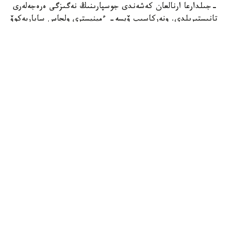
-جىلدارعا ارنالعان كەشەندى جوسپارىنىڭ نەگىزگى ەرەجەلەرى
تانىستىرىلدى. ونەركاسىپ ۆيسە- ءمينيسترى ولجاس ساپاربەكوۆ
اتاپ وتكەندەي، قۇجات زاڭناما، ساتىپ الۋ تەتىگىن جەتىلدىرۋ،
«كولەڭكەلى» يمپورتقا قارسى ءىس-قيمىل، ينۆەستيتسيا تارتۋ،
وتاندىق برەندتى دامىتۋ مەن كادر دايارلاۋعا ارنالعان 28 ءىس-
شارانى قامتيدى.
Фото: Үкімет