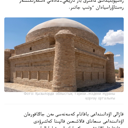
رەسپۋبليكالىق ماڭىزى بار تاريحي-مادەني ەسكەرتكىشتەر
رەستاۆراسيادان ءوتىپ جاتىر.
Фото: Қызылорда облыстық тарихи-мәдени мұраны
қорғау орталығы
قازالى اۋدانىنداعى باقاتام كەسەنەسى مەن جاڭاقورعان
اۋدانىنداعى سىعاناق قالاشىعىن قالپىنا كەلتىرۋدى