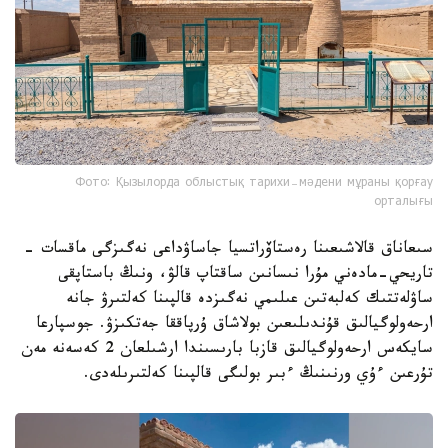
Фото: Қызылорда облыстық тарихи-мәдени мұраны қорғау
орталығы
سىعاناق قالاشىعىنا رەستاۆراتسيا جاساۋداعى نەگىزگى ماقسات -
تاريحي-مادەني مۇرا نىسانىن ساقتاپ قالۋ، ونىڭ باستاپقى
ساۋلەتتىك كەلبەتىن عىلىمي نەگىزدە قالپىنا كەلتىرۋ جانە
ارحەولوگيالىق قۇندىلىعىن بولاشاق ۇرپاققا جەتكىزۋ. جوسپارعا
سايكەس ارحەولوگيالىق قازبا بارىسىندا ارشىلعان 2 كەسەنە مەن
تۇرعىن ءۇي ورنىنىڭ ءبىر بولىگى قالپىنا كەلتىرىلەدى.