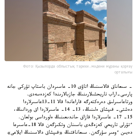
Фото: Қызылорда облыстық тарихи-мәдени мұраны қорғау
орталығы
- سىعاناق قالاسىنىڭ اتاۋى 10- عاسىردان باستاپ تۇركى جانە
پارسى-اراب تاريحشىلارىنىڭ جازبالارىندا كەزدەسەدى.
ورتاعاسىرلىق دەرەكتەرگە قاراعاندا قالا 11-13عاسىرلاردا
دەشتى- قىپشاق ەلىنىڭ، 13- 14- عاسىرلاردا اق وردانىڭ،
15- 17- عاسىرلاردا قازاق حاندىعىنىڭ ەلورداسى بولعان.
ءتۇرلى تاريحي كەزەڭدى باسىنان وتكىزگەن قالا 18-عاسىرعا
دەيىن ءومىر سۇرگەن. سىعاناقتىڭ «قىپشاق دالاسىنىڭ ايلاعى»