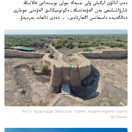
دەپ اتالۋى ايگىلى ۇلى جىبەك جولى بويىنداعى قالانىڭ
شارۋاشىلىعى مەن الەۋمەتتىك-ەكونوميكالىق الەۋەتى جوعارى
دەڭگەيدە دامىعانىن اڭعارتادى، - دەدى تالعات بەرديەۆ.
Фото: Қызылорда облыстық тарихи-мәдени мұраны қорғау
орталығы