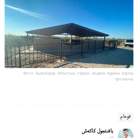
Фото: Қызылорда облыстық тарихи-мәдени мұраны қорғау
орталығы
قوعام
باقىتجول كاكەش