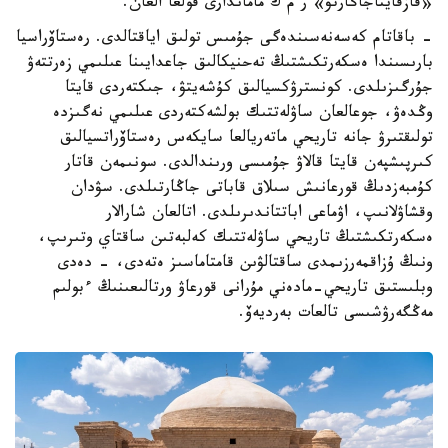
«قازقايتاجاڭارتۋ» ر م ك ماماندارى قولعا العان.
- باقاتام كەسەنەسىندەگى جۇمىس تولىق اياقتالدى. رەستاۆراسيا
بارىسىندا ەسكەرتكىشتىڭ تەحنيكالىق جاعدايىنا عىلىمي زەرتتەۋ
جۇرگىزىلدى. كونسترۋكسيالىق كۇشەيتۋ، جىكتەردى قايتا
وڭدەۋ، جوعالعان ساۋلەتتىك بولشەكتەردى عىلىمي نەگىزدە
تولىقتىرۋ جانە تاريحي ماتەريالعا سايكەس رەستاۆراتسيالىق
كىرپىشپەن قايتا قالاۋ جۇمىسى ورىندالدى. سونىمەن قاتار
كۇمبەزدىڭ قورعانىش سىلاق قاباتى جاڭارتىلدى. سۋدان
وقشاۋلانىپ، اۋماعى اباتتاندىرىلدى. اتالعان شارالار
ەسكەرتكىشتىڭ تاريحي ساۋلەتتىك كەلبەتىن ساقتاي وتىرىپ،
ونىڭ ۇزاقمەرزىمدى ساقتالۋىن قامتاماسىز ەتەدى، - دەدى
وبلىستىق تاريحي-مادەني مۇرانى قورعاۋ ورتالىعىنىڭ ءبولىم
مەڭگەرۋشىسى تالعات بەرديەۆ.