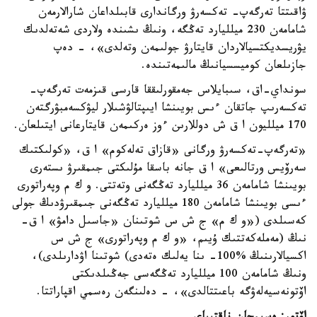
ۋاقىتتا تەرگەپ- تەكسەرۋ ورگاندارى قابىلداعان شارالارمەن
شامامەن 230 ميلليارد تەڭگە، ونىڭ ىشىندە ولاردى شەتەلدىك
يۋريسديكتسيالاردان قايتارۋ جولىمەن وتەلدى»، - دەپ
جازىلعان كوميسسيانىڭ مالىمەتىندە.
سونداي-اق، سىبايلاس جەمقورلىققا قارسى قىزمەت تەرگەپ-
تەكسەرىپ جاتقان ءىس بويىنشا ايىپتالۋشىلار ليۋكسەمبۋرگتەن
170 ميلليون ا ق ش دوللارىن ءوز ەركىمەن قايتارعانى ايتىلعان.
«تەرگەپ-تەكسەرۋ ورگانى «قازاق تەلەكوم» ا ق، «كولىكتىك
سەرۆيس ورتالىعى» ا ق جانە باسقا مۇلىكتى جىمقىرۋ ىستەرى
بويىنشا شامامەن 36 ميلليارد تەڭگەنى وتەتتى. و ك م وپەراتورى
ءىسى بويىنشا شامامەن 180 ميلليارد تەڭگەنى جىمقىرۋدىڭ جولى
كەسىلدى («و ك م» ج ش س شوتىنان «جاسىل دامۋ» ا ق-
نىڭ (مەملەكەتتىك ۇيىم، «و ك م وپەراتورى» ج ش س
اكسيالارىنىڭ %100- ىنا يەلىك ەتەدى) شوتىنا اۋدارىلدى)،
ونىڭ شامامەن 100 ميلليارد تەڭگەسى جەڭىلدىكتى
اۆتونەسيەلەۋگە باعىتتالدى»، - دەلىنگەن رەسمي اقپاراتتا.