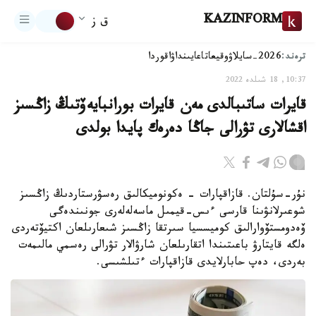
KAZINFORM
ق ز
ترەند:
2026-سايلاۋ
وقيعا
تاعايىنداۋ
اقوردا
10:37, 18 شىلدە 2022
قايرات ساتىبالدى مەن قايرات بورانبايەۆتىڭ زاڭسىز
اقشالارى تۋرالى جاڭا دەرەك پايدا بولدى
نۇر-سۇلتان. قازاقپارات - ەكونوميكالىق رەسۋرستاردىڭ زاڭسىز
شوعىرلانۋىنا قارسى ءىس-قيمىل ماسەلەلەرى جونىندەگى
ۆەدومستۆوارالىق كوميسسيا سىرتقا زاڭسىز شىعارىلعان اكتيۆتەردى
ەلگە قايتارۋ باعىتىندا اتقارىلعان شارۋالار تۋرالى رەسمي مالىمەت
بەردى، دەپ حابارلايدى قازاقپارات ءتىلشىسى.