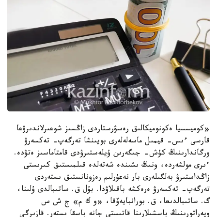
«كوميسسيا ەكونوميكالىق رەسۋرستاردى زاڭسىز شوعىرلاندىرۋعا
قارسى ءىس- قيمىل ماسەلەلەرى بويىنشا تەرگەپ- تەكسەرۋ
ورگاندارىنىڭ كۇش- جىگەرىن ۇيلەستىرۋدى قامتاماسىز ەتۋدە.
ءىرى مولشەردە، ونىڭ ىشىندە شەتەلدە قىلمىستىق كىرىستى
زاڭداستىرۋ بەلگىلەرى بار نەعۇرلىم رەزونانستىق ىستەردى
تەرگەپ- تەكسەرۋ ەرەكشە باقىلاۋدا. بۇل ق. ساتىبالدى ۇلىنا،
گ. ساتىبالدىعا، ق. بورانبايەۆقا، «و ك م» ج ش س
وپەراتورىنىڭ باسشىلارىنا قاتىستى جانە باسقا ىستەر. قازىرگى