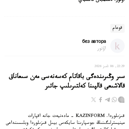
اۆتور: ەسىمجان ناقتىباي
قوعام
без автора
اۆتور
22:29, 06 تامىز 2026
سىر وڭىرىندەگى باقاتام كەسەنەسى مەن سىعاناق
قالاشىعى قالپىنا كەلتىرىلىپ جاتىر
قىزىلوردا. KAZINFORM - مادەنيەت جانە اقپارات
مينيسترلىگىنىڭ جوسپارىنا سايكەس بيىل قىزىلوردا وبلىسىنداعى