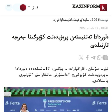
KAZINFORM
ق ز
ترەند:
2026-سايلاۋ
وقيعا
تاعايىنداۋ
اقوردا
10:48, 17 شىلدە 2022
ەلوردادا تەننيستەن پرەزيدەنت كۋبوگىنا جەرەبە
تارتىلدى
نۇر- سۇلتان. قازاقپارات - بۇگىن، 17-شىلدەدە ەلوردادا
«پرەزيدەنت كۋبوگى» ءداستۇرلى حالىقارالىق ءتۋرنيرى
باستالادى.