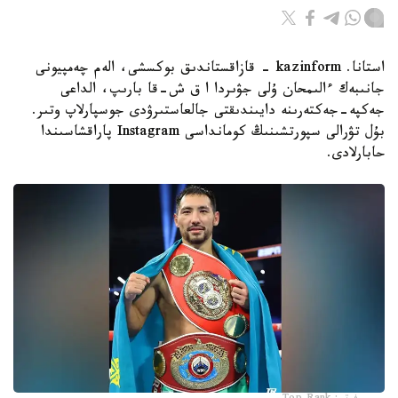
استانا. kazinform - قازاقستاندىق بوكسشى، الەم چەمپيونى
جانىبەك ءالىمحان ۇلى جۋىردا ا ق ش-قا بارىپ، الداعى
جەكپە-جەكتەرىنە دايىندىقتى جالعاستىرۋدى جوسپارلاپ وتىر.
بۇل تۋرالى سپورتشىنىڭ كومانداسى Instagram پاراقشاسىندا
حابارلادى.