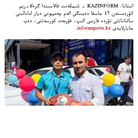
استانا. KAZINFORM - شىمكەنت قالاسىندا گرەك-ريم
كۇرەسىنەن 17 جاسقا دەيىنگى الەم چەمپيونى ديار امانالىنى
سالتاناتتى تۇردە قارسى الىپ، قۇرمەت كورسەتتى، دەپ
حابارلايدى
informsports.kz
.
فوتو: instagram.com/ grekoroman_wrestlingkz
باكۋدە وتكەن جاسوسپىرىمدەر اراسىنداعى الەم چەمپيوناتىندا 55