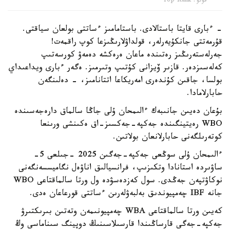
فوتو: Top Rank
- ءبارى قايتا باستالادى. باستامامىز ءساتتى بولعان سياقتى.
قۇرمەتتى جانكۇيەرلەر، قولداۋلارىڭىزعا كوپ راقمەت!
جەرلەستەرىڭىز رەتىندە ماعان ەرەكشە دەمەۋ كورسەتىپ
كەلەسىزدەر. قازىر ۆيزانى كۇتىپ وتىرمىز. ەگەر ءبارى ويداعىداي
بولسا، جاقىن كۇندەرى امەريكاعا اتتانامىز، - دەلىنگەن
حابارلامادا.
بۇعان دەيىن جانىبەك ءالىمحان ۇلى جاڭا سالماق دارەجەسىندە
WBO رەيتينگىندە جەكپە-جەكسىز-اق ەكىنشى ورىنعا
كوتەرىلگەنى حابارلانعان بولاتىن.
ءالىمحان ۇلى سوڭعى جەكپە-جەگىن 2025 -جىلعى 5-
ساۋىردە استانادا وتكىزىپ، فرانسيالىق اناۋەل نگاميسسەنگەنى
نوكاۋتپەن جەڭدى. سول كەزدەسۋدە ول ورتا سالماقتاعى WBO
جانە IBF چەمپيوندىق بەلبەۋلەرىن ءساتتى قورعاعان ەدى.
كەيىن ورتا سالماقتاعى WBA چەمپيونىمەن وتەتىن بىرىكتىرۋ
جەكپە-جەگى قارساڭىندا قارسىلاسىنىڭ دوپينگ سىناماسى وڭ