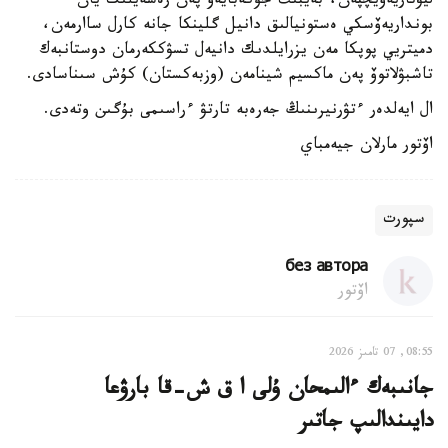
ليۋتاريەۆيچپەن، بەيبىت جۇكەبايەۆ پەن رەسەيلىك يان
بونداريەۆسكي ەستونيالىق دانيل گلينكا جانە كارل ساارمەن،
دميتريي پوپكا مەن يزرايلدىك دانيەل تسۋككەرمان دوستانبەك
تاشبۋلاتوۆ پەن ماكسيم شينامەن (وزبەكستان) كۇش سىناسادى.
ال ايەلدەر ءتۋرنيرىنىڭ جەرەبە تارتۋ ءراسىمى بۇگىن وتەدى.
اۆتور مارلان جيەمباي
سپورت
без автора
اۆتور
08:55, 07 تامىز 2026
جانىبەك ءالىمحان ۇلى ا ق ش-قا بارۋعا
دايىندالىپ جاتىر