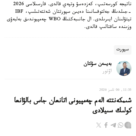
ناتيجە كورسەتىپ، كەزدەسۋ وتپەي قالدى. قارسىلاسى 2026
-جىلدىڭ جەلتوقسانىنا دەيىن سپورتتان شەتتەتىلىپ، IBF
تيتۋلىنان ايىرىلدى. ال جانىبەكتىڭ WBO چەمپيوندىق بەلبەۋى
وزىندە ساقتالىپ قالدى.
سپورت
بەيسەن سۇلتان
اۆتور
11:55, 06 تامىز 2026
شىمكەنتتە الەم چەمپيونى اتانعان جاس بالۋانعا
كولىك سىيلادى