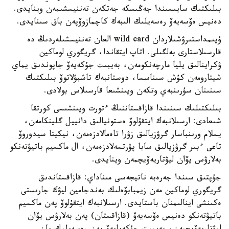
بىلىكتىك سايىسىندا جەڭىسكە جەتكەن تەننيسشىمەن وينايدى.
دەنيس ەۆسەيەۆ رەسەيلىك الىبەك كاچمازوۆپەن باق سىنايدى.
ۇيىمداستىرۋشىلاردان wild card العان تەننيسشىلەردىڭ دە
قارسىلاستارى بەلگىلى. اتاپ ايتقاندا، گريگوري لوماكين
ۋكراينالىق يليا مارچەنكومەن، بەيبىت جۇكەيەۆ جاپوندىق يماي
شيتارومەن كۇش سىناسسا، دوستانبەك تاشبۋلاتوۆ بىلىكتىك
سىنىنان سۇرىنبەي وتكەن ويىنشىعا قارسىلاس بولادى.
بىلىكتىلىك سىنىندا قازاقستاننىڭ ءتورت ويىنشىسى كورتقا
شىعادى: ارسىلانبەك ايتقۇلوۆ ەستونيالىق دانييل گلينكامەن،
يسلام ورىنباسار گرۋزيالىق زۋرا تاەمالادزەمەن، نيكيتا سيدوروۆ
تاعى ءبىر گرۋزيالىق سابا پۋرتسەلادزەمەن، ال ماكسيم باتيۋتەنكو
بەلارۋس يۆان ليۋتاريەۆيچمەن وينايدى.
جۇپتىق سىندا جەرەبە ناتيجەسى مىناداي: قازاقستاندىق
گريگوري لوماكين مەن زيمبابۆەلىك بەندجامين ليۋك جارىستى
ەكىنشى اينالىمنان باستايدى. ارسىلانبەك ايتقۇلوۆ پەن ماكسيم
باتيۋتەنكو دەنيس ەۆسەيەۆ (قازاقستان) پەن بەلارۋس يۆان