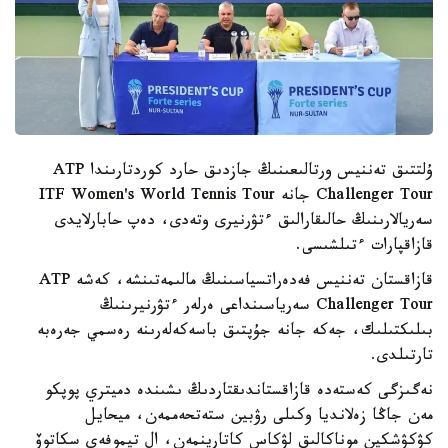
ۇلتتىق تەننيس ورتالىعىنىڭ جازدىق حارد كوردتارىندا ATP
Challenger Tour جانە ITF Women's World Tennis Tour
سەريالارىنىڭ حالىقارالىق ءتۋرنيرى وتەدى، دەپ حابارلايدى
قازاقپارات ءتىلشىسى.
قازاقستان تەننيس فەدەراتسياسىنىڭ مالىمەتىنشە، كەشە ATP
Challenger Tour سەرياسىنداعى ەرلەر ءتۋرنيرىنىڭ
بىلىكتىلىك، جەكە جانە جۇپتىق باسەكەلەرىنە رەسمي جەرەبە
تارتىلدى.
نەگىزگى كەستەدە قازاقستاندىقتاردىڭ ىشىندە دميتري پوپكو
مەن جاڭا زەلانديا وكىلى رۋبين ستەتحەممەن، ميحايل
كۋكۋشكين موناكالىق لۋكاس كاتارينمەن، ال تيموفەي سكاتوۆ