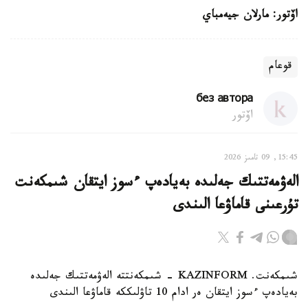
اۆتور: مارلان جيەمباي
قوعام
без автора
اۆتور
15:45, 09 تامىز 2026
الەۋمەتتىك جەلىدە بەيادەپ ءسوز ايتقان شىمكەنت
تۇرعىنى قاماۋعا الىندى
شىمكەنت. KAZINFORM - شىمكەنتتە الەۋمەتتىك جەلىدە
بەيادەپ ءسوز ايتقان ەر ادام 10 تاۋلىككە قاماۋعا الىندى