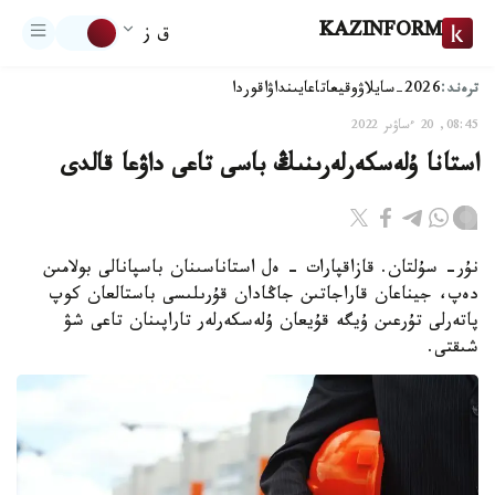
KAZINFORM
ق ز
ترەند:
2026-سايلاۋ
وقيعا
تاعايىنداۋ
اقوردا
08:45, 20 ءساۋىر 2022
استانا ۇلەسكەرلەرىنىڭ باسى تاعى داۋعا قالدى
نۇر- سۇلتان. قازاقپارات - ەل استاناسىنان باسپانالى بولامىن
دەپ، جيناعان قاراجاتىن جاڭادان قۇرىلىسى باستالعان كوپ
پاتەرلى تۇرعىن ۇيگە قۇيعان ۇلەسكەرلەر تاراپىنان تاعى شۋ
شىقتى.