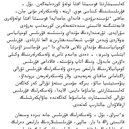
كەلىسىمشارتتا قوسىمشا اقشا تولەۋ كوزدەلمەگەن. بۇل -
قۇرىلىسشىنىڭ كىناسى عوي. ارينە، ۇلەسكەرلەر مۇنى جان-
جاقتى ءتۇسىندىرۋدى، قانداي جاعدايدا قوسىمشا اقشا تولەۋلەرى
قاجەتتىگىنە قاتىستى مىندەتتەمەلەرىن كورسەتىپ بەرۋدى
سۇرايدى. تۇرعىنداردىڭ مۇنداي وتىنىشىنە قۇرىلىس كومپانياسى
«ولاردى ۇيدەن قۋىپ شىعاتىندىقتارىن» العا تارتادى. قۇرىلىس
كومپانياسىنىڭ مۇنداي تالابى قانداي دا ءبىر قۇجاتسىز اۋىزشا
ايتىلىپ وتىر»، - دەدى «اسەم تاس» ۇلەسكەرلەرىنىڭ وكىلى
داۋرەن عابدۋل. ونىڭ اتاپ وتۋىنشە، قالاداعى قۇرىلىس
كومپانيالارىنىڭ بارلىعى بىردەي ۇلەسكەرلىك قۇرىلىس تۋرالى
زاڭنامانى ساقتاي بەرمەيدى. ولار ۇلەسكەرلەرمەن برونداۋ،
ينۆەستيتسيا سالۋ، بىرگە جۇمىس ىستەۋ تۋرالى كەز كەلگەن
كەلىسىمشارتتى جاساۋعا دايىن. الايدا، ۇلەسكەرلىك قۇرىلىس
تۋرالى كەلىسىمشارت جاساسۋعا كەلگەندە جاۋاپكەرشىلىك
ارقالاۋدان جالتارىپ كەتەدى.
«ءبىراق، بۇل - ۇلەسكەرلىك قۇرىلىس جانە بىزدە وسىعان
قاتىستى زاڭ دا بار. جالپى، قۇرىلىسشىلاردىڭ بارلىعى دەرلىك