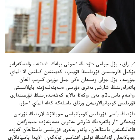
ءبىراق، بۇل جولعى داۋدىڭ ءجونى بولەك. ادەتتە، ۇلەسكەرلەر
بۇكىل قارجىسىن قۇرىلىسقا قۇيىپ، كەيىننەن كىلتىن الا الماي
جۇرسە، بۇل جولى وسىدان ەكى جىل بۇرىن كىرىپ العان
پاتەرلەرىنىڭ شارشى مەترى دۇرىس ەسەپتەلمەۋىنە بايلانىستى
«اسەم تاس-2» مەن «كەڭ دالا» كەشەندەرىنىڭ تۇرعىندارى
قۇرىلىس كومپانيالارىمەن ورتاق مامىلەگە كەلە الماي ءجۇر.
داۋدىڭ باسى قۇرىلىس كومپانياسى جوبالاۋشىلارىنىڭ تۇرعىن
ۇيدەگى ءار پاتەردىڭ شارشى مەترىن ەسەپتەۋدە جىبەرگەن
قاتەلىگىنەن باستالعان. پاتەر يەلەرى قۇرىلىس باستالعان كەزدە
جوبالانعان اۋداننىڭ تولىق اقشاسىن تولەگەن. الايدا باسپانالارى