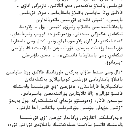
قۇرىلىس باقىلاۋ مەكەمەسى دەپ اتالاتىن. قازىرگى اتاۋى -
قالالىق ورتا ساپاسىن باقىلاۋ باسقارماسى. سولار قۇرىلىس
بارىسىن، ءتىپتى قانداي قۇرىلىس ماتەريالدارىن
پايدالاناتىندىعىن باقىلاپ وتىرۋى ءتيىس. بۇل - ولاردىڭ
تىكەلەي نەگىزگى مىندەتى. وزدەرىڭىز دە كورىپ وتىرعانداي،
كەمشىلىكتەر بار ءارى ولار جويىلماي وتىر. ءدال وسى باسقارما
قۇرىلىسقا رۇقسات بەرەدى. قۇرىلىسپەن بايلانىستىنىڭ بارلىعى
تىكەلەي وسى باسقارماعا قاتىستى»، - دەدى باۋىرجان
ءپىرمانوۆ.
ءدال وسى سىنعا جاۋاپ بەرگەن ەلوردانىڭ قالالىق ورتا ساپاسىن
باقىلاۋ باسقارماسى قۇرىلىس كومپانيالارى بەلگىلەنگەن
سانكسيالارعا قاراماستان، «تۇرعىن ءۇي قۇرىلىسىنا ۇلەستىك
قاتىسۋ تۋرالى» زاڭ تالاپتارىن بۇزاتىندىعىن جاسىرمادى.
سونىمەن قاتار، ۆەدومستۆو مۇنداي كەمشىلىكتەرگە جول بەرمەۋ
ءۇشىن جۇيەلى جۇمىس جۇرگىزىلىپ جاتقانىن العا تارتتى.
«جەرگىلىكتى اتقارۋشى ورگاندار تۇرعىن ءۇي قۇرىلىسىنا
ۇلەستىك قاتىسۋ سالاسىنا مەملەكەتتىك باقىلاۋدى تۇراقتى تۇردە