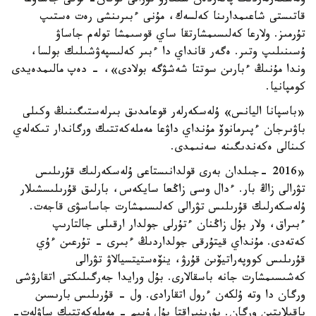
ۇلەسكەرلەردىڭ پاتەردەن شىعارۋ تۋرالى قوقان- لوقى جاساۋعا
قاتىستى شاعىمدارىنا كەلسەك، مۇنى ءبىرىنشى رەت ەستىپ
تۇرمىز. ولارعا كەلىسىمشارتقا ساي قوسىمشا تولەم جاساۋ
ۇسىنىلىپ وتىر. ەگەر قانداي دا ءبىر كەلىسپەۋشىلىك بولسا،
وندا مۇنىڭ ءبارىن سوتتا شەشۋگە بولادى»، - دەپ مالىمدەيدى
كومپانيا.
«باسپانا اليانس» ۇلەسكەرلەر قوعامدىق بىرلەستىگىنىڭ وكىلى
باۋىرجان ءپىرمانوۆ مۇنداي داۋعا مەملەكەتتىك ورگاندار تىكەلەي
كىنالى ەكەندىگىنە سەنىمدى.
«2016 -جىلدان بەرى قولدانىستاعى ۇلەسكەرلىك قۇرىلىس
تۋرالى زاڭ بار. ءدال وسى زاڭعا سايكەس، بارلىق قۇرىلىسشىلار
ۇلەسكەرلىك قۇرىلىس تۋرالى كەلىسىمشارت جاساسۋى قاجەت.
ءبىراق، ولار بۇل زاڭنان ءتۇرلى جولدار ارقىلى جالتارىپ
كەتەدى. مۇنداي قيتۇرقى جولداردىڭ ءبىرى - تۇرعىن ءۇي
قۇرىلىس كووپەراتيۆىن قۇرۋ، ينۆەستيتسيالاۋ تۋرالى
كەشىسىمشارت جانە باسقالارى. بۇل ورايدا جەرگىلىكتى اتقارۋشى
ورگان دا وتە ۇلكەن ءرول اتقارادى. ول - قۇرىلىس بارىسىن
باقىلايتىن ورگان. بۇرىنىراقتا بۇل ۇيىم - مەملەكەتتىك ساۋلەت-