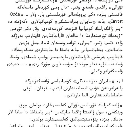
ەكى تاراپتىڭ دا قۇقىعى قورعالعان «ۇلەسكەرلىك قۇرىلىس
تۋرالى» زاڭدى ەلەمەي وتىر. ءدال وسى كۇردەلى ماسەلەگە
قاتىستى بىزدە ەكى پروبلەمالى قۇرىلىسشى بار. ولار - «Orda
Invest» جانە «سايران بىرلەستىگى» كومپانيالارى. ەكەۋىنە دە
ءبىر زاڭگەرلىك كومپانيا قىزمەت كورسەتەدى. ولار ەكى تۇرعىن
ءۇيدىڭ تۇرعىندارىنا دا سالعان قاراجاتتارىن قايتارىپ بەرۋگە
ۋادە ەتىپ وتىر. ءبىراق، تولەم وسىدان 2-3 جىل بۇرىن
جاسالدى. ينفلياتسيانى جانە باسقا دا جايتتاردى ەسكەرسەك،
قايتارىپ بەرەتىن قاراجاتتارى ماردىمسىز بولىپ شىعادى. ونىڭ
ۇستىنە، تۇرعىندار جوندەۋ جۇمىستارىن جۇرگىزدى»، - دەيدى
ۇلەسكەرلەر وكىلى.
ال، «سايران بىرلەستىگى» كومپانياسى ۇلەسكەرلەرگە
پاتەرلەرىنەن قۋىپ شىعاتىندارىن ايتىپ، قوقان- لوقى
جاساماعاندىقتارىن العا تارتادى.
«ۇلەسكەرلىك قۇرىلىس تۋرالى كەلىسىمشارت بولعان جوق.
ويتكەنى، سول ۋاقىتتا زاڭعا سايكەس ءبىز باسقاشا دا ساتا الار
ەدىك. بىزدە ينۆەستيتسيالىق كەلىسىمشارت بولدى.