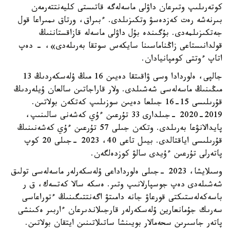
كوتەرىلىپ وتىرعان داۋلى ماسەلەگە قاتىستى كليەنتتەرمەن
بىرنەشە رەت كەزدەسۋ وتكىزىلدى. ءبىراق، ورتاق ىمىراعا قول
جەتكىزىلمەدى. بۇگىندە بۇل داۋلى ماسەلە قازاقستاننىڭ
قولدانىستاعى زاڭناماسىنا سايكەس سوتقا بەرىلەدى»، - دەپ
اتاپ ءوتتى كومپانيادان.
جالپى، ەلوردادا وسى ۋاقىتقا دەيىن 16 مىڭ ۇلەسكەردىڭ 13
مىڭىنىڭ ماسەلەسى شەشىلدى. ولار قاراجاتىن سالعان ۇيلەردىڭ
قۇرىلىسى 15-16 جىلعا دەيىن سوزىلىپ كەتكەن بولاتىن.
2019-2020 -جىلدارى 33 تۇرعىن ءۇي كەشەنى سالىنىپ،
پايدالانۋعا بەرىلدى. وتكەن جىلى 57 تۇرعىن ءۇي كەشەنىنىڭ
قۇرىلىسى اياقتالدى. بيىل تاعى 40، 2023 -جىلى 20 كوپ
پاتەرلى تۇرعىن ءۇيدى سالۋ كوزدەلگەن.
وسىلايشا، 2023 -جىلى ەلورداداعى ۇلەسكەرلەر ماسەلەسى تولىق
شەشىلەدى دەپ جوسپارلانىپ وتىر. ەسكە سالا كەتسەك، ق ر
باسەكەلەستىكتى قورعاۋ جانە دامىتۋ اگەنتتىگىنىڭ ءتوراعاسى
سەرىك جۇمانعارين ۇلەسكەرلەر قارجىلاندىرعان ءاربىر ەكىنشى
پاتەر جاسىرىن سحەمالار بويىنشا ساتىلاتىنىن ايتقان بولاتىن.