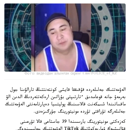
Фото: видеодан алынған скрин/ t.me/POLICE_of_KZ
الەۋمەتتىك جەلىلەردە قۇقىققا قايشى كونتەنتتىڭ تارالۋىنا جول
بەرمەۋ جانە قوعامدىق ءتارتىپتى بۇزاتىن ارەكەتتەردىڭ الدىن الۋ
ماقساتىندا شىمكەنت قالاسىنىڭ پوليتسيا دەپارتامەنتى الەۋمەتتىك
جەلىلەرگە تۇراقتى تۇردە مونيتورينگ جۇرگىزەدى.
كەزەكتى مونيتورينگ بارىسىندا 39 جاستاعى قالا تۇرعىنى
قۋانىشبەك ۋماربەكوۆتىڭ TikTok الەۋمەتتىك جەلىسىندەگى