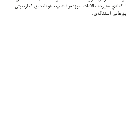
تىكەلەي ەفيردە بالاعات سوزدەر ايتىپ، قوعامدىق ءتارتىپتى
بۇزعانى انىقتالدى.
Фото: видеодан алынған скрин
اتالعان قۇقىق بۇزۋشىلىق ءۇشىن ەر ادام 10 تاۋلىككە اكىمشىلىك
قاماۋعا الىندى.
پوليتسيا الەۋمەتتىك جەلىلەردەگى تىكەلەي ەفيرلەر مەن وزگە دە