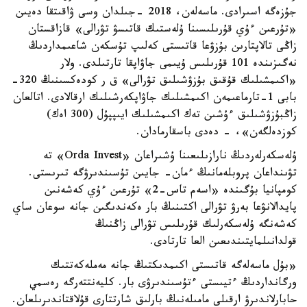
جۇزەگە اسىرادى. ماسەلەن، 2018 -جىلدان وسى ۋاقىتقا دەيىن
«تۇرعىن ءۇي قۇرىلىسىنا ۇلەستىك قاتىسۋ تۋرالى» قازاقستان
زاڭى تالاپتارىن بۇزۋعا قاتىستى كەلىپ تۇسكەن شاعىمداردىڭ
نەگىزىندە 101 قۇرىلىس ۇيىمى جاۋاپقا تارتىلدى. ولار
«اكىمشىلىك قۇقىق بۇزۋشىلىق تۋرالى» ق ر كودەكسىنىڭ 320-
بابى 1-تارماعىمەن اكىمشىلىك جاۋاپكەرشىلىك ارقالادى. اتالعان
زاڭبۇزۋشىلىق ءۇشىن تەك اكىمشىلىك ايىپپۇل (300 اەك)
كوزدەلگەن»، - دەدى باسقارمادان.
ۇلەسكەرلەردىڭ نارازىلىعىنا ۇشىراعان «Orda Invest» تە
تۋىنداعان پروبلەمانىڭ ءمان- جايىن تۇسىندىرۋگە تىرىستى.
كومپانيا بۇگىندە «اسەم تاس-2» تۇرعىن ءۇي كەشەنىن
پايدالانۋعا بەرۋ تۋرالى اكتىنىڭ بار ەكەندىگىن جانە سوعان ساي
كەشەنگە ۇلەسكەرلىك قۇرىلىس تۋرالى زاڭنىڭ
قولدانىلمايتىندىعىن العا تارتادى.
«بۇل ماسەلەگە قاتىستى اكىمدىكتىڭ جانە مەملەكەتتىك
ورگانداردىڭ ءتيىستى ءتۇسىندىرۋى بار. كليەنتتەرگە رەسمي
حابارلاندىرۋ ارقىلى مامىلەنىڭ بارلىق شارتتارى قۇلاقتاندىرىلعان.