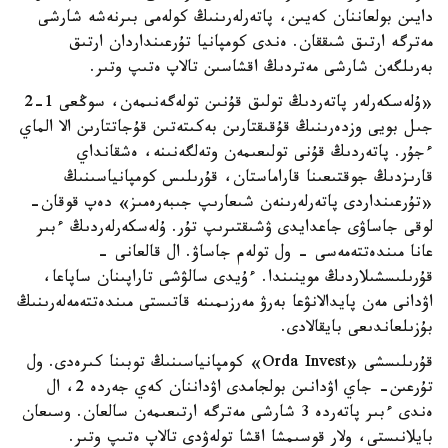
دايىن بولعاننان كەيىن، پاتەرلەرىنىڭ كولەمى بىرنەشە شارشى
مەترگە ارتىق شىققان. ەندى كومپانيا تۇرعىنداردان ارتىق
بەرىلگەن شارشى مەتردىڭ اقشاسىن تالاپ ەتىپ وتىر.
«ۇلەسكەرلەر پاتەردىڭ تولىق قۇنىن تولەگەنىمەن، سوڭعى 1-2
جىل بويى وزدەرىنىڭ قۇقىقتارىن بەكىتەتىن قۇجاتتارىن الا الماي
ءجۇر. پاتەردىڭ قۇنى تولىعىمەن وتەلگەنىنە، ەشقانداي
قارىزدىڭ جوقتىعىنا قاراماستان، قۇرىلىس كومپانياسىنىڭ
«تۇرعىنداردى پاتەرلەرىنەن شىعارىپ جىبەرەمىز» دەپ قوقان-
لوقى جاساۋى جاعدايدى ۋشىقتىرىپ تۇر. ۇلەسكەرلەردىڭ ءبىر
عانا مىندەتتەمەسى - ول تولەم جاساۋ. ال قالعانى -
قۇرىلىسشىلاردىڭ موينىندا. ءۇيدى سالۋشى تاراپىنان ساپاعا،
اۋدانى مەن پايدالانۋعا بەرۋ مەرزىمىنە قاتىستى مىندەتتەمەلەرىنىڭ
بۇزىلعاندىعى بايقالادى.
قۇرىلىسشى «Orda Invest» كومپانياسىنىڭ توبىنا كىرەدى. ول
تۇرعىن- جاي اۋدانىن بولجامدى اۋداننان كەي جەردە 2، ال
ەندى ءبىر پاتەردە 3 شارشى مەترگە ارتىعىمەن سالعان. وسىعان
بايلانىستى، ولار قوسىمشا اقشا تولەۋدى تالاپ ەتىپ وتىر.