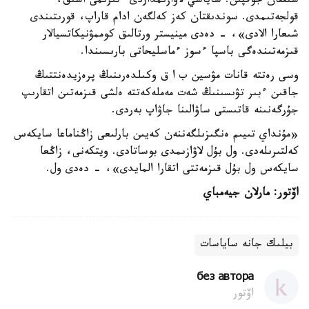
شىققان جوقپىن. ساياسي لاۋازىمداردى ءتىزىمى اشىق،
قولجەتىمدى. سوندىقتان كەز كەلگەن ادام قاراپ، قورىتىندى
شىعارا الادى»، - دەدى مينيستر ورتالىق كوممۋنيكاتسيالار
قىزمەتىندەگى باسپا ءسوز ءماسليحاتى بارىسىندا.
وسى رەتتە قانات مۋسين ب ا ق وكىلدەرىنىڭ پرەزيدەنتتىڭ
جاقىن ءبىر تۋىسىنىڭ شەت مەملەكەتتە ەلشى قىزمەتىن اتقارىپ
جۇرگەنىنە قاتىستى ساۋالىنا جاۋاپ بەردى.
«مۇنداي تىيىم ەنگىزىلگەننەن كەيىن بارلىعى زاڭناماعا سايكەس
كەلتىرىلەدى. ول بۇل لاۋازىمدى بوساتادى. ويتكەنى، زاڭعا
سايكەس ول بۇل قىزمەتتى اتقارا المايدى»، - دەدى ول.
اۆتور: مارلان جيەمباي
بيلىك جانە ساياسات
без автора
اۆتور