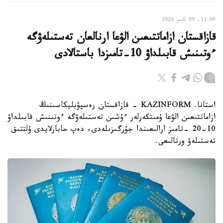
11:09, 09 تامىز 2026
قازاقستان ازاماتتىعىن الۋعا ارنالعان تەستىلەۋگە
ءوتىنىش قابىلداۋ 10-تامىزدا باستالادى
استانا. KAZINFORM - قازاقستان رەسپۋبليكاسىنىڭ
ازاماتتىعىن الۋعا ۇمىتكەرلەر ءۇشىن تەستىلەۋگە ءوتىنىش قابىلداۋ
10-20 -تامىز ارالىعىندا جۇرگىزىلەدى، دەپ حابارلايدى ۇلتتىق
تەستىلەۋ ورتالىعى.