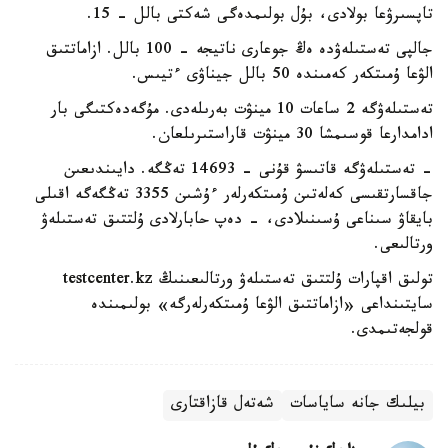
تاپسىرۋعا بولادى، بۇل بولىمدەگى شەكتى بالل - 15.
جالپى تەستىلەۋدە ەڭ جوعارى ناتيجە - 100 بالل. ازاماتتىق
الۋعا ۇمىتكەر كەمىندە 50 بالل جيناۋى ءتيىس.
تەستىلەۋگە 2 ساعات 10 مينۋت بەرىلەدى. مۇگەدەكتىگى بار
ادامدارعا قوسىمشا 30 مينۋت قاراستىرىلعان.
- تەستىلەۋگە قاتىسۋ قۇنى - 14693 تەڭگە. دايىندىعىن
جاقسارتقىسى كەلەتىن ۇمىتكەرلەر ءۇشىن 3355 تەڭگەگە اقىلى
بايقاۋ سىناعى ۇسىنىلادى، - دەپ حابارلادى ۇلتتىق تەستىلەۋ
ورتالىعى.
تولىق اقپارات ۇلتتىق تەستىلەۋ ورتالىعىنىڭ testcenter.kz
سايتىنداعى «ازاماتتىق الۋعا ۇمىتكەرلەرگە» بولىمىندە
قولجەتىمدى.
بيلىك جانە ساياسات
شەتەل قازاقتارى