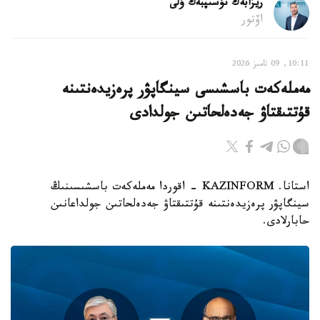
ريزابەك نۇسىپبەك ۇلى
اۆتور
10:11, 09 تامىز 2026
مەملەكەت باسشىسى سينگاپۋر پرەزيدەنتىنە
قۇتتىقتاۋ جەدەلحاتىن جولدادى
استانا. KAZINFORM - اقوردا مەملەكەت باسشىسىنىڭ
سينگاپۋر پرەزيدەنتىنە قۇتتىقتاۋ جەدەلحاتىن جولداعانىن
حابارلادى.