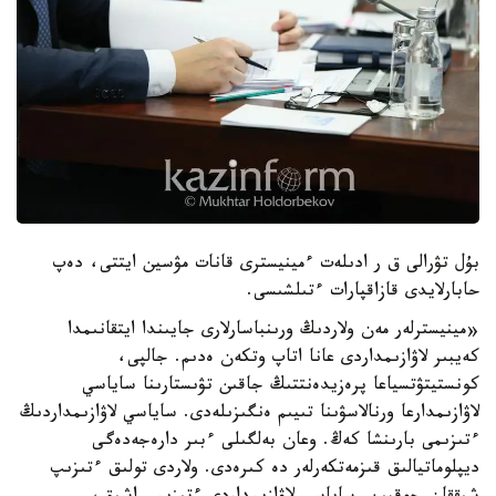
بۇل تۋرالى ق ر ادىلەت ءمينيسترى قانات مۋسين ايتتى، دەپ
حابارلايدى قازاقپارات ءتىلشىسى.
«مينيسترلەر مەن ولاردىڭ ورىنباسارلارى جايىندا ايتقانىمدا
كەيبىر لاۋازىمداردى عانا اتاپ وتكەن ەدىم. جالپى،
كونستيتۋتسياعا پرەزيدەنتتىڭ جاقىن تۋىستارىنا ساياسي
لاۋازىمدارعا ورنالاسۋىنا تىيىم ەنگىزىلەدى. ساياسي لاۋازىمداردىڭ
ءتىزىمى بارىنشا كەڭ. وعان بەلگىلى ءبىر دارەجەدەگى
ديپلوماتيالىق قىزمەتكەرلەر دە كىرەدى. ولاردى تولىق ءتىزىپ