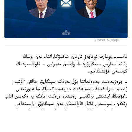
Фото: Ақорда
قاسىم-جومارت توقايەۆ تارمان شانمۋگاراتنام مەن ونىڭ
وتانداستارىن سينگاپۋردىڭ ۇلتتىق مەيرامى - تاۋەلسىزدىك
كۇنىمەن قۇتتىقتادى.
- پرەزيدەنت جەدەلحاتتا بۇل مەرەكە سينگاپۋر حالقى ءۇشىن
ۇلتتىق بىرلىكتىڭ، مەملەكەت دەربەستىگىنىڭ جانە ورنىقتى
دامۋدىڭ ايشىقتى بەلگىسى رەتىندە ەرەكشە مانگە يە ەكەنىن اتاپ
وتكەن. سونىمەن قاتار قازاقستان مەن سينگاپۋر اراسىنداعى
دوستىققا جانە ءوزارا تۇسىنىستىككە نەگىزدەلگەن سان قىرلى
ىنتىماقتاستىق قوس حالىقتىڭ يگىلىگى جولىندا ۇدايى دامي
بەرەتىنىنە سەنىم ءبىلدىردى،-دەلىنگەن اقپاراتتا.