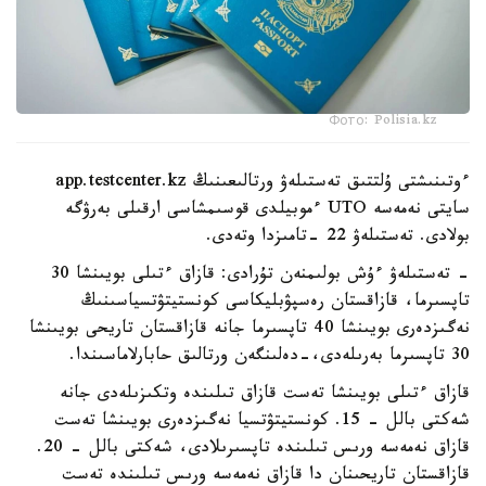
Фото: Polisia.kz
ءوتىنىشتى ۇلتتىق تەستىلەۋ ورتالىعىنىڭ app.testcenter.kz
سايتى نەمەسە UTO ءموبيلدى قوسىمشاسى ارقىلى بەرۋگە
بولادى. تەستىلەۋ 22 -تامىزدا وتەدى.
- تەستىلەۋ ءۇش بولىمنەن تۇرادى: قازاق ءتىلى بويىنشا 30
تاپسىرما، قازاقستان رەسپۋبليكاسى كونستيتۋتسياسىنىڭ
نەگىزدەرى بويىنشا 40 تاپسىرما جانە قازاقستان تاريحى بويىنشا
30 تاپسىرما بەرىلەدى،-دەلىنگەن ورتالىق حابارلاماسىندا.
قازاق ءتىلى بويىنشا تەست قازاق تىلىندە وتكىزىلەدى جانە
شەكتى بالل - 15. كونستيتۋتسيا نەگىزدەرى بويىنشا تەست
قازاق نەمەسە ورىس تىلىندە تاپسىرىلادى، شەكتى بالل - 20.
قازاقستان تاريحىنان دا قازاق نەمەسە ورىس تىلىندە تەست