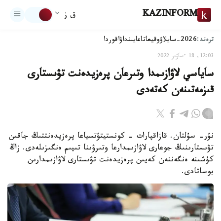
KAZINFORM
ق ز
ترەند:
2026-سايلاۋ
وقيعا
تاعايىنداۋ
اقوردا
12:03, 18 ءساۋىر 2022
ساياسي لاۋازىمدا وتىرعان پرەزيدەنت تۋىستارى
قىزمەتىنەن كەتەدى
نۇر- سۇلتان. قازاقپارات - كونستيتۋتسياعا پرەزيدەنتتىڭ جاقىن
تۋىستارىنىڭ جوعارى لاۋازىمدارعا وتىرۋىنا تىيىم ەنگىزىلەدى. زاڭ
كۇشىنە ەنگەننەن كەيىن پرەزيدەنت تۋىستارى لاۋازىمدارىن
بوساتادى.