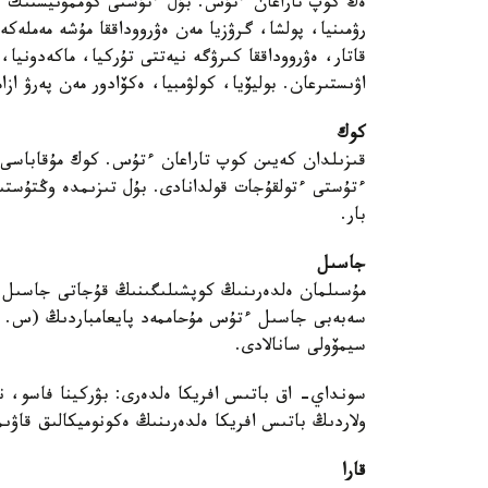
ەڭ كوپ تاراعان ءتۇس. بۇل ءتۇستى كوممۋنيستىك ەل
رۋمىنيا، پولشا، گرۋزيا مەن ەۋرووداققا مۇشە مەملەك
قاتار، ەۋرووداققا كىرۋگە نيەتتى تۇركيا، ماكەدونيا،
اۋىستىرعان. بوليۆيا، كولۋمبيا، ەكۆادور مەن پەرۋ از
كوك
ءتۇستى ءتولقۇجات قولدانادى. بۇل تىزىمدە وڭتۇستىك 
بار.
جاسىل
مۇسىلمان ەلدەرىنىڭ كوپشىلىگىنىڭ قۇجاتى جاسىل ء
سەبەبى جاسىل ءتۇس مۇحاممەد پايعامباردىڭ (س. 
سيمۆولى سانالادى.
سونداي- اق باتىس افريكا ەلدەرى: بۋركينا فاسو، ن
ولاردىڭ باتىس افريكا ەلدەرىنىڭ ەكونوميكالىق قاۋى
قارا