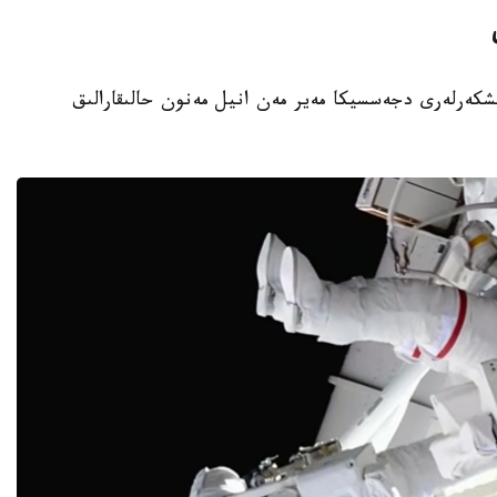
نىڭ امەريكالىق عارىشكەرلەرى دجەسسيكا مەير مەن انيل مەنون حالىقارالىق