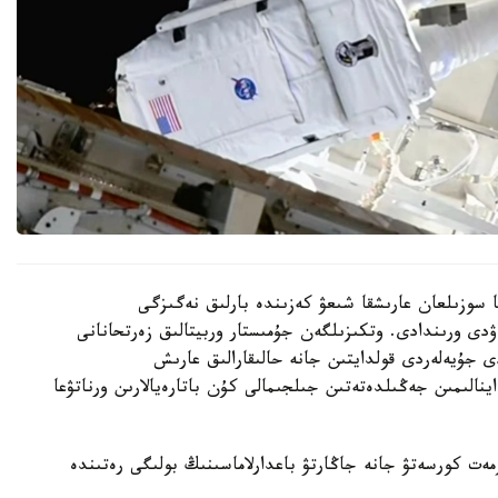
ير مەن انيل مەنون 6 ساعات 27 مينۋتقا سوزىلعان عارىشقا شىعۋ كەزىندە بارلىق نەگىزگى
ۋدى ورىندادى. وتكىزىلگەن جۇمىستار وربيتالىق زەرتحانانى
ى جۇيەلەردى قولدايتىن جانە حالىقارالىق عارىش
اينالىمىن جەڭىلدەتەتىن جىلجىمالى كۇن باتارەيالارىن ورناتۋعا
ەت كورسەتۋ جانە جاڭارتۋ باعدارلاماسىنىڭ بولىگى رەتىندە