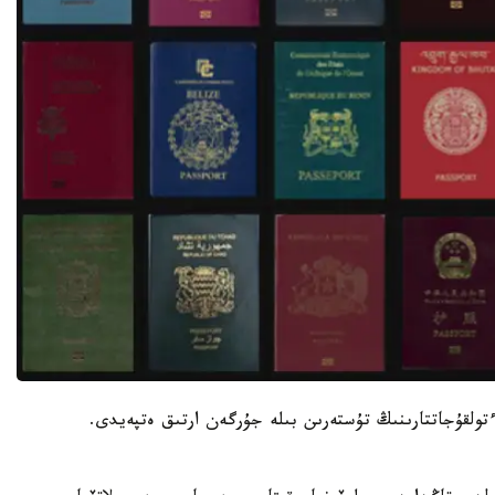
تولقۇجاتتارىنىڭ تۇستەرىن بىلە جۇرگەن ارتىق ەتپەيدى.