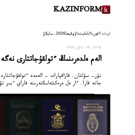
KAZINFORM
ترەند:
اقوردا
تاعايىنداۋ
وقيعا
2026-سايلاۋ
12:52, 16 ءساۋىر 2022
الەم ەلدەرىنىڭ ءتولقۇجاتتارى نەگ
نۇر- سۇلتان. قازاقپارات - الەمدە ءتولقۇجاتتا
جانە قارا. ءار ەل ەرەكشەلىكتەرىنە قاراي ءبىر ت