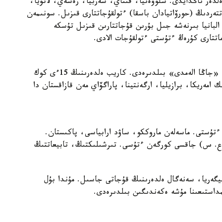
دەر تاڭدايدى. سلوۆەنيا، قىتاي، سەربيا، رەسەي، لاتۆيا،
ەتتەردىڭ (حورۆاتيادان باسقا) ءتولقۇجاتتارى قىزىل. سونىمەن
 البانيا بىرنەشە جىل بۇرىن قۇجاتتارىن قىزىل تۇسكە
اماتتارى كۇرەڭ ءتۇستى ءتولقۇجات الادى.
قىزىلدان كەيىن كوپ تاراعان ءتۇس. كوك مۇقاباسى «جاڭا الەمدى» بىلدىرەدى. كاريب ەلدەرىنىڭ 15ءى كوك
امەريكا، برازيليا، ارگەنتينا، پاراگۆاي مەن قازاقستان دا
تۇستى. ماسەلەن ماروككو، ساۋد ارابياسى، پاكىستان.
ع. س) جاقسى كورگەن ءتۇسى. تىرشىلىكتىڭ، تابيعاتتىڭ
يگەريا، سەنەگال ەلدەرىنىڭ قۇجاتى جاسىل. مۇندا بۇل
مداستىعىنا مۇشە ەكەندىگىن بىلدىرەدى.