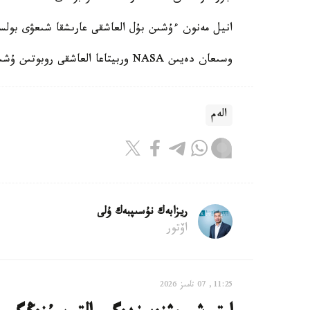
انيل مەنون ءۇشىن بۇل العاشقى عارىشقا شىعۋى بول
وسىعان دەيىن NASA وربيتاعا العاشقى روبوتىن ۇشىرعانىن حابارلادىق.
الەم
ريزابەك نۇسىپبەك ۇلى
اۆتور
11:25, 07 تامىز 2026