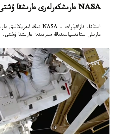
NASA عارىشكەرلەرى عارىشقا ۇشتى
استانا. قازاقپارات - NASA 
عارىش ستانتسياسىنىڭ سىرتىندا عارىشقا ۇشتى.