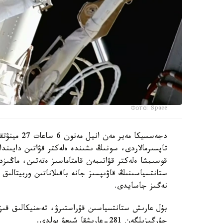
Фото: Space
دجەسسيكا مە
تاپسىرمالاردى، سونىڭ ىشىندە ەلەكتر قۋاتىن دايىندا
قوسىمشا ەلەكتر قۋاتىمەن قامتاماسىز ەتەتىن، ماڭىزد
ستانتسياسىنىڭ قاۋىپسىز جانە باقىلاناتىن وربيتالىق 
نەگىز جاسايدى.
بۇل عارىش ستانتسياسىن قۇراستىرۋ، تەحنيكالىق قىزم
جۇرگىزىلگەن 281-عارىشقا شىعۋ بولدى.