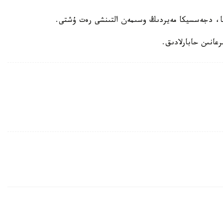
سا، دجەسسيكا مەيردىڭ وسىمەن التىنشى رەت ۇشتى.