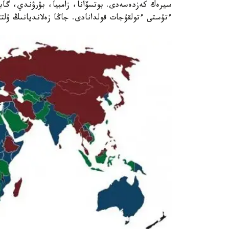
سيرەك كەزدەسەدى. بوتسۆانا، زامبيا، بۋرۋندي، گابون
ءتۇستى ءتولقۇجات قولدانادى. جاڭا زەلانديانىڭ ۇلت