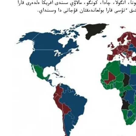
ا، انگولا، چادا، كونگو، مالاۆي سىندى افريكا ەلدەرى قارا
تىق ءتۇسى قارا بولعاندىقتان قۇجاتى دا وسىنداي.