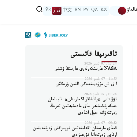
الداۋ
KZ
QZ
РУ
EN
中文
ق ز
ЎЗ
تاقىرىپقا قاتىستى
13:24, 07 تامىز 2026
NASA عارىشكەرلەرى عارىشقا ۇشتى
11:25, 07 تامىز 2026
ا ق ش مۋزەيىندەگى التىن ۇزەڭگى
10:24, 07 تامىز 2026
تۋۆاداعى «پاتشالار اڭعارىنان» تابىلعان
ەسكەرتكىشتەر ساق مادەنيەتىن تەرەڭ
زەرتتەۋگە جول اشادى
09:52, 07 تامىز 2026
قىتاي مارستان اكەلىنەتىن توپىراقتى زەرتتەيتىن
ارنايى زەرتحانا تۇرعىزادى