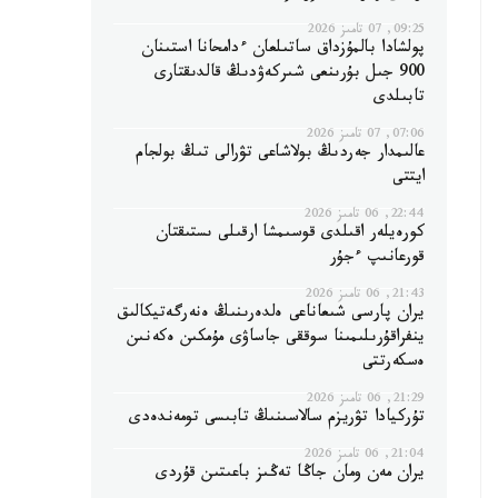
09:25, 07 تامىز 2026
پولشادا بالمۇزداق ساتىلعان ءدامحانا استىنان
900 جىل بۇرىنعى شىركەۋدىڭ قالدىقتارى
تابىلدى
07:06, 07 تامىز 2026
عالىمدار جەردىڭ بولاشاعى تۋرالى تىڭ بولجام
ايتتى
22:44, 06 تامىز 2026
كورەيلەر اقىلدى قوسىمشا ارقىلى ىستىقتان
قورعانىپ ءجۇر
21:43, 06 تامىز 2026
يران پارسى شىعاناعى ەلدەرىنىڭ ەنەرگەتيكالىق
ينفراقۇرىلىمىنا سوققى جاساۋى مۇمكىن ەكەنىن
ەسكەرتتى
21:29, 06 تامىز 2026
تۇركيادا تۋريزم سالاسىنىڭ تابىسى تومەندەدى
21:04, 06 تامىز 2026
يران مەن ومان جاڭا تەڭىز باعىتىن قۇردى