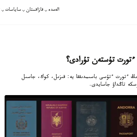
الەمدە
قازاقستان
ساياسات
ت
ە ءتورت تۇستەن تۇرادى؟
ردىڭ ءتورت ءتۇسى باسىمدىققا يە: قىزىل، كوك، جاسىل
ۇسكە تاڭداۋ جاسايدى.