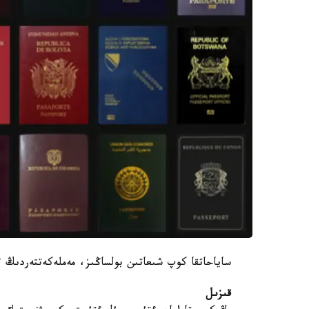
ساياحاتقا كوپ شىعاتىن بولساڭىز، مەملەكەتتەردىڭ ء
قىزىل