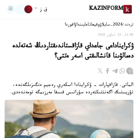
KAZINFORM
ق ز
ترەند:
2026-سايلاۋ
وقيعا
تاعايىنداۋ
اقوردا
11:05, 15 ءساۋىر 2022
ۋكرايناداعى جاعداي قازاقستاندىقتاردىڭ شەتەلدە
دەمالۋىنا قانشالىقتى اسەر ەتتى؟
الماتى. قازاقپارات - ۋكراينادا اسكەري رەجيم ەنگىزىلگەندە،
تۋريستىك اگەنتتىكتەردە سۇرانىس قىسقا مەرزىمگە تومەندەدى.