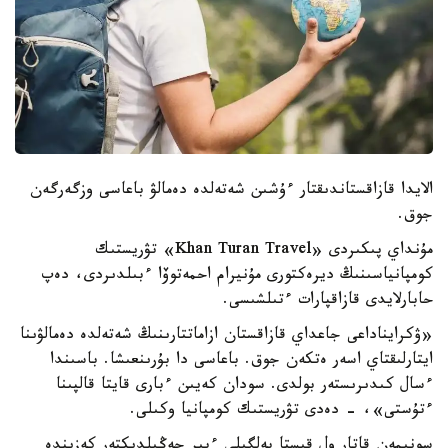
الايدا قازاقستاندىقتار ءۇشىن شەتەلدە دەمالۋ باعاسى وزگەرگەن
جوق.
مۇنداي پىكىردى «Khan Turan Travel» تۋريستىك
كومپانياسىنىڭ ديرەكتورى مۇنيرام احمەتوۆا ءبىلدىردى، دەپ
حابارلايدى قازاقپارات ءتىلشىسى.
«ۋكرايناداعى جاعداي قازاقستان ازاماتتارىنىڭ شەتەلدە دەمالۋىنا
ايتارلىقتاي اسەر ەتكەن جوق. باعاسى دا بۇرىنعىشا. باسىندا
ءسال كىدىرىستەر بولدى. سودان كەيىن ءبارى قايتا قالپىنا
ءتۇستى»، - دەدى تۋريستىك كومپانيا وكىلى.
سونىمەن قاتار ول قىستا بەلگىلى ءبىر جەڭىلدىكتەر كەزىندە