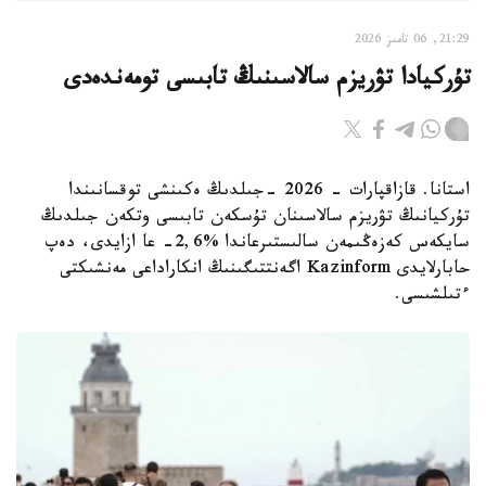
21:29, 06 تامىز 2026
تۇركيادا تۋريزم سالاسىنىڭ تابىسى تومەندەدى
استانا. قازاقپارات - 2026 -جىلدىڭ ەكىنشى توقسانىندا
تۇركيانىڭ تۋريزم سالاسىنان تۇسكەن تابىسى وتكەن جىلدىڭ
سايكەس كەزەڭىمەن سالىستىرعاندا %2,6- عا ازايدى، دەپ
حابارلايدى Kazinform اگەنتتىگىنىڭ انكاراداعى مەنشىكتى
ءتىلشىسى.