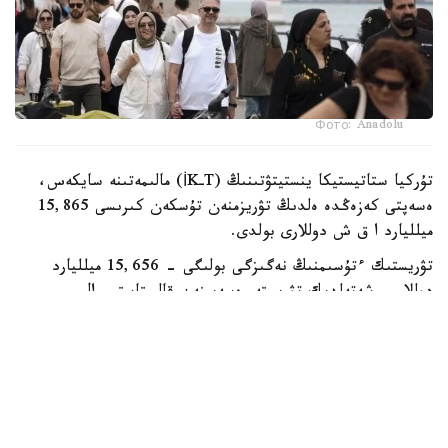
Фото: Anadolu
تۇركيا ستاتيستيكا ينستيتۋتىنىڭ (TـİK) مالىمەتىنە سايكەس،
ەسەپتى كەزەڭدە ەلدىڭ تۋريزمنەن تۇسكەن كىرىسى 15,865
ميلليارد ا ق ش دوللارى بولدى.
تۋريستىك ءتۇسىمنىڭ نەگىزگى بولىگى - 15,656 ميلليارد
دوللار - شەتەلدىك تۋريستەر ەسەبىنەن قالىپتاستى. ال
ترانزيتتىك جولاۋشىلاردان 209,5 ميلليون دوللار ءتۇستى.
تۋريزمنەن تۇسكەن جالپى تابىستىڭ شامامەن %15,6- ىن
شەتەلدە تۇراقتى تۇراتىن تۇركيا ازاماتتارى قامتاماسىز ەتتى.
ەكىنشى توقساندا تۇركياعا 15,58 ميلليون ادام كەلدى. بۇل
وتكەن جىلدىڭ وسى كەزەڭىمەن سالىستىرعاندا %5,1- عا از.