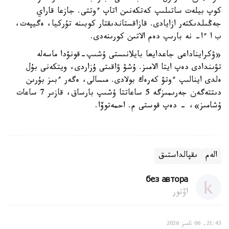
كوپ بيلەت ساتىلىپ كەتكەنىن اتاپ ءوتتى. جازعا قاراي
جەڭىلدىكتەر ازايادى. قازاقستاندىقتار كوبىنە تۇركيا، ەگيپەت،
ب ا ءا- نە بارىپ دەم الاتىن كورىنەدى.
«ۋكرايناداعى جاعدايعا بايلانىستى ۇشىپ-قونۋدا ماسەلە
تۋىندادى دەپ ايتا الامىز. ۇشۋ ۋاقىتى ۇزاردى، ويتكەنى بۇل
ەلدى اينالىپ ءوتۋ كەرەك بولادى. مىسالى، ەگەر ءبىز بۇرىن
دىتتەگەن جەرىمىزگە 5 ساعاتتا ۇشىپ بارساق، قازىر 7 ساعات
ۇشامىز»، - دەپ قوستى م. احمەتوۆا.
الەم
ىقپالداستىق
без автора
اۆتور
21:43, 06 تامىز 2026