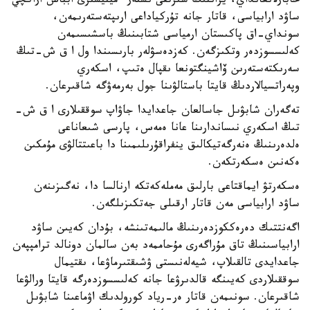
حابارلانعانداي، يراننىڭ سىرتقى ىستەر ءمينيسترى ابباس اراكچي
ساۋد ارابياسى، قاتار جانە تۇركياداعى ارىپتەستەرىمەن،
سونداي-اق پاكىستان ارمياسى شتابىنىڭ باسشىسىمەن
كەلىسسوزدەر وتكىزگەن. كەزدەسۋلەر بارىسىندا ول ا ق ش-تىڭ
سەرىكتەستەرىن ۆاشينگتونعا ىقپال ەتىپ، اسكەري
وپەراتسيالاردىڭ قايتا باستالۋىنا جول بەرمەۋگە شاقىرعان.
تەگەران شابۋىل جاسالعان جاعدايدا جاۋاپ سوققىلارى ا ق ش-
تىڭ اسكەري نىساندارىنا عانا ەمەس، پارسى شىعاناعى
ەلدەرىنىڭ ەنەرگەتيكالىق ينفراقۇرىلىمىنا دا باعىتتالۋى مۇمكىن
ەكەنىن ەسكەرتكەن.
ەسكەرتۋ ايماقتاعى بارلىق مەملەكەتكە ارنالسا دا، نەگىزىنەن
ساۋد ارابياسى مەن قاتار ارقىلى جەتكىزىلگەن.
اگەنتتىك دەرەككوزدەرىنىڭ مالىمەتىنشە، بۇدان كەيىن ساۋد
ارابياسىنىڭ تاق مۇراگەرى مۇحاممەد بەن سالمان دونالد ترامپپەن
جاعدايدى تالقىلاپ، شيەلەنىستى ۋشىقتىرماۋعا، ىقتيمال
سوققىلاردى كەيىنگە قالدىرۋعا جانە كەلىسسوزدەرگە قايتا ورالۋعا
شاقىرعان. سونىمەن قاتار ەر-رياد كورولدىك اۋماعىنا شابۋىل