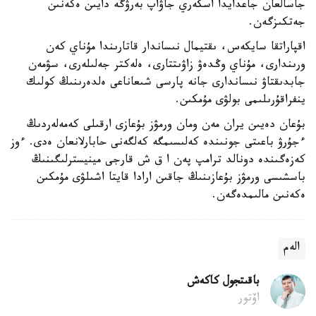
جاسالعان جاعدايدا اسكەري جاۋاپ بەرۋگە دايىن ەكەنىن
جەتكىزگەن.
اقپاراتقا سايكەس، ىقتيمال نىساندار قاتارىندا مۇناي كەن
ورىندارى، مۇناي وڭدەۋ زاۋىتتارى، ەلەكتر جەلىلەرى، سۋمەن
جابدىقتاۋ نىساندارى جانە پارسى شىعاناعى ەلدەرىنىڭ كولىك
ينفراقۇرىلىمى بولۋى مۇمكىن.
بۇعان دەيىن يران مەن ومان ورمۋز بۇعازى ارقىلى كەمەلەردىڭ
ءجۇرۋ باعىتى جونىندە كەلىسىمگە كەلگەنى حابارلانعان ەدى. ءوز
كەزەگىندە دونالد ترامپ پەن ا ق ش قارجى مينيسترلىگىنىڭ
باسشىسى ورمۋز بۇعازىنىڭ جاقىن ارادا قايتا اشىلۋى مۇمكىن
ەكەنىن مالىمدەگەن.
الەم
باقىتجول كاكەش
اۆتور