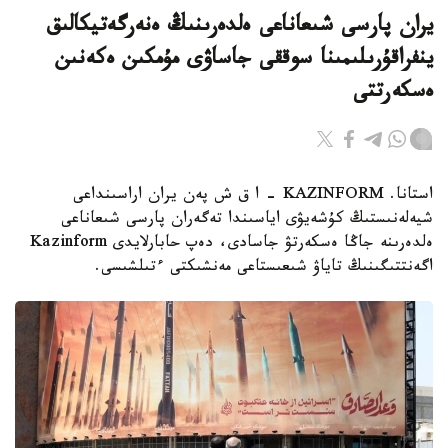
يران پارسى شىعاناعى ەلدەرىنىڭ ەنەرگەتيكالىق
ينفراقۇرىلىمىنا سوققى جاساۋى مۇمكىن ەكەنىن
ەسكەرتتى
استانا. KAZINFORM - ا ق ش پەن يران اراسىنداعى
شيەلەنىستىڭ كۇشەيۋى اياسىندا تەگەران پارسى شىعاناعى
ەلدەرىنە جاڭا ەسكەرتۋ جاسادى، دەپ حابارلايدى Kazinform
اگەنتتىگىنىڭ تاياۋ شىعىستاعى مەنشىكتى ءتىلشىسى.