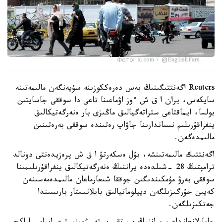
Фото: x.com / @EnglishFars
Reuters اگەنتتىگىنىڭ بەس دەرەككوزىنە سۇيەنگەن مالىمەتىنە
سايكەس، يران ا ق ش ءوز اۋماعىنا تاعى دا سوققى جاسايتىن
بولسا، ايماقتاعى ستراتەگيالىق ماڭىزى بار ەنەرگەتيكالىق
ينفراقۇرىلىم نىساندارىنا جاۋاپ رەتىندە سوققى بەرەتىنىن
مالىمدەگەن.
اگەنتتىك مالىمەتىنشە، بۇل ەسكەرتۋ ا ق ش پرەزيدەنتى دونالد
ترامپتىڭ 28 -شىلدەدە يراننىڭ ەنەرگەتيكالىق ينفراقۇرىلىمىنا
سوققى بەرۋ مۇمكىندىگىن جوققا شىعارماعان مالىمدەمەسىنەن
كەيىن جۇرگىزىلگەن ديپلوماتيالىق بايلانىستار بارىسىندا
جەتكىزىلگەن.