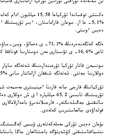
ىن شەتەلدە تۇراقتى تۇراتىن تۇركيا ازاماتتارى قامتام
ەكىنشى توقساندا تۇركياعا 
دەيىن ءوستى.
ەلگە كەلگەندەردىڭ %71,3- ى دە
تاعى %16,6- ى تۋىستارى مەن دوستارىنا قوناققا كەلگەن.
دوللارىنا جەتتى. شەتەلگە شىققان ازاماتتار سانى %16,5- عا ارتىپ، 3,43 ميلليون ادام.
تۇركيانىڭ قارجى جانە قازىنا ءمينيسترى مەحمەت ش
تۋريستىك تابىسى 65,2 ميلليارد ا ق
سالىقتىق جەڭىلدىكتەر، قارجىلاندىرۋ باعدارلامالارى 
قولداۋدى جالعاستىرىپ كەلەدى.
بۇعان دەيىن تۇركى مەملەكەتتەرى ۇيىمى كەڭىستىگىن
ىنتىماقتاستىقتى كۇشەيتۋگە باعىتتالعان جاڭا باستامال