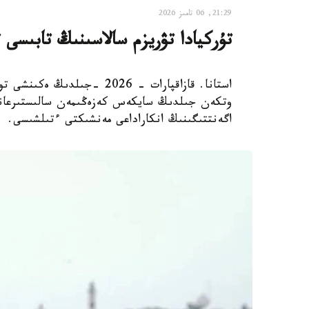
21:29, 06 تامىز 2026
تۇركيادا تۋريزم سالاسىنىڭ تابىسى 
استانا. قازاقپارات - 2026 -
اگەنتتىگىنىڭ انكاراداعى مەنشىكتى ءتىلشىسى.