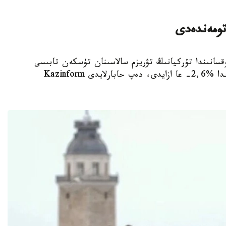
تومەندەدى
جىلدىڭ ەكىنشى توقسانىندا تۇركيانىڭ تۋريزم سالاسىنان تۇسكەن تابىسى
وتكەن جىلدىڭ سايكەس كەزەڭىمەن سالىستىرعاندا %2,6- عا ازايدى، دەپ حابارلايدى Kazinform