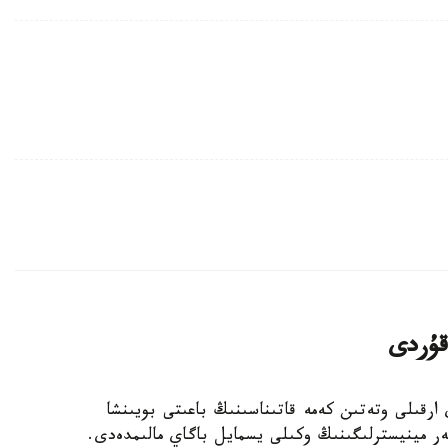
قۇردى
 ارقىلى وتەتىن كەمە قاتىناسىنىڭ باعىتى بويىنشا
ر مينيسترلىگىنىڭ وكىلى يسمايل باگاي مالىمدەدى.