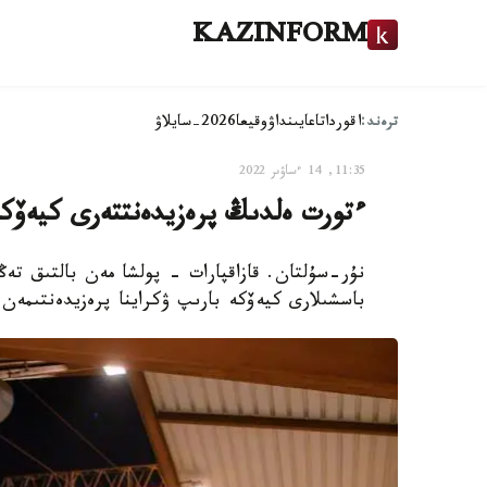
KAZINFORM
ترەند:
اقوردا
تاعايىنداۋ
وقيعا
2026-سايلاۋ
11:35, 14 ءساۋىر 2022
ءتورت ەلدىڭ پرەزيدەنتتەرى كيەۆكە
نۇر-سۇلتان. قازاقپارات - پولشا مەن بالتىق تەڭى
باسشىلارى كيەۆكە بارىپ ۋكراينا پرەزيدەنتىمەن ك