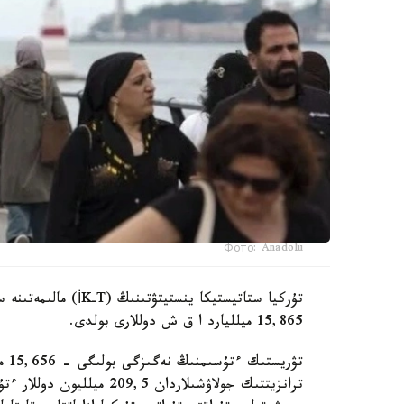
Фото: Anadolu
تۇركيا ستاتيستيكا 
15,865 ميلليارد ا ق ش دوللارى بولدى.
تۋر