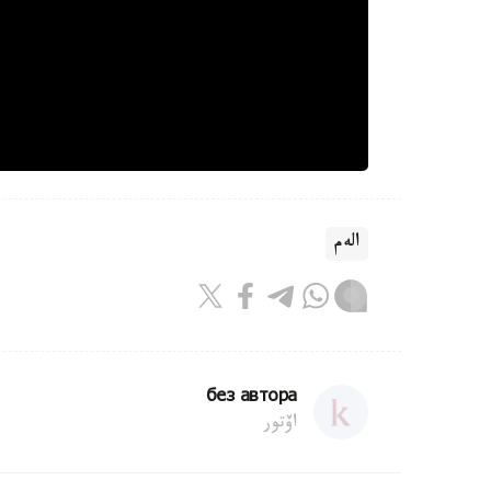
الەم
без автора
اۆتور