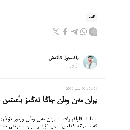
الەم
باقىتجول كاكەش
اۆتور
21:04, 06 تامىز 2026
يران مەن ومان جاڭا تەڭىز باعىتىن 
استانا. قازاقپارات - يران مەن ومان ورمۋز بۇعازى
كەلىسىمگە كەلدى. بۇل تۋرالى يران سىرتقى ىستە