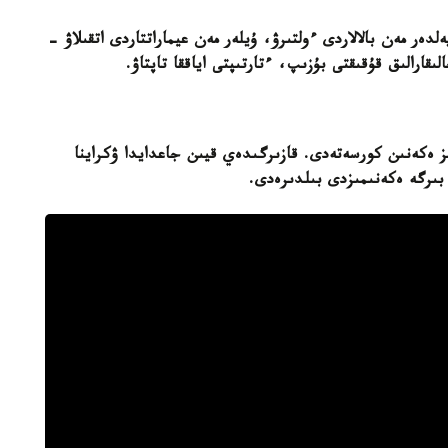
ەلدەر مەن بالالاردى ءولتىرۋ، ۇيلەر مەن عيماراتتاردى اتقىلاۋ -
ارالىق قۇقىقتى بۇزىپ، ءتارتىپتى اياققا تاپتاۋ.
ز ەكەنىن كورسەتەدى. قازىرگىدەي قيىن جاعدايدا ۋكراينا
بىرگە ەكەنىمىزدى بىلدىرەدى.