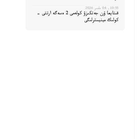
10:55, 04 مامىر 2026
قىتايعا ۇن جەتكىزۋ كولەمى 2 ەسەگە ارتتى -
كولىك مينيسترلىگى