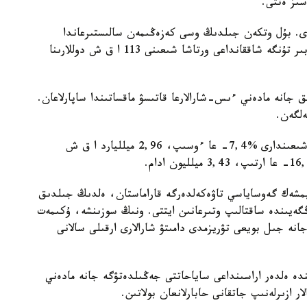
اسىز ەتتى.
15,58 ميلليون ادام كەلدى. بۇل وتكەن جىلدىڭ وسى كەزەڭىمەن سالىستىرعاندا
%5,1- عا از. سوعان قاراماستان، ءبىر تۋريستىڭ ءبىر تۇنگە شاققانداعى ورتاشا شىعىنى 113 ا ق ش دوللارىنا
مالۋ، ويىن-ساۋىق جانە مادەني ءىس-شارالارعا قاتىسۋ ماقساتىندا ساپارلاعان.
سونىمەن قاتار تۇركيا تۇرعىندارىنىڭ شەتەلگە ساپار شىعىندارى %7,4- عا ءوسىپ، 2,96 ميلليارد ا ق ش
يمشەك گەوساياسي تاۋەكەلدەرگە قاراماستان، ەلدىڭ جىلدىق
 ش دوللارى دەڭگەيىندە ساقتالىپ وتىرعانىن ايتتى. ونىڭ سوزىنشە، ۇكىمەت
جانە جىل بويعى تۋريزمدى دامىتۋ شارالارى ارقىلى سالانى
دە ەلدەر اراسىنداعى ساياحاتتى جەڭىلدەتۋگە جانە مادەني
ار ازىرلەنىپ جاتقانى حابارلانعان بولاتىن.