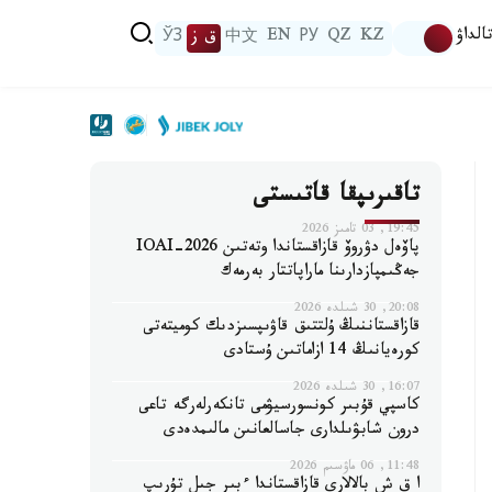
الداۋ
KZ
QZ
РУ
EN
中文
ق ز
ЎЗ
تاقىرىپقا قاتىستى
19:45, 03 تامىز 2026
پاۆەل دۋروۆ قازاقستاندا وتەتىن IOAI-2026
جەڭىمپازدارىنا ماراپاتتار بەرمەك
20:08, 30 شىلدە 2026
قازاقستاننىڭ ۇلتتىق قاۋىپسىزدىك كوميتەتى
كورەيانىڭ 14 ازاماتىن ۇستادى
16:07, 30 شىلدە 2026
كاسپي قۇبىر كونسورسيۋمى تانكەرلەرگە تاعى
درون شابۋىلدارى جاسالعانىن مالىمدەدى
11:48, 06 ماۋسىم 2026
ا ق ش بالالارى قازاقستاندا ءبىر جىل تۇرىپ