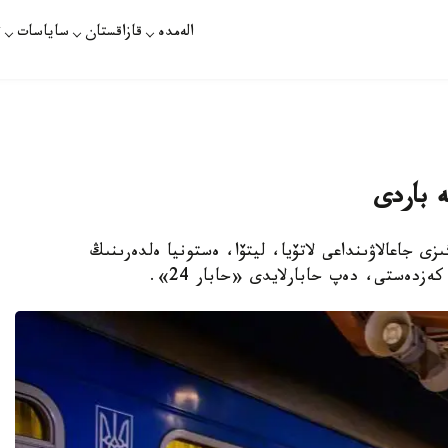
الەمدە
قازاقستان
ساياسات
ت
 باردى
زى جاعالاۋىنداعى لاتۆيا، ليتۆا، ەستونيا ەلدەرىنىڭ
ەزدەستى، دەپ حابارلايدى «حابار 24».