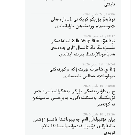
قايتتى
14:06, 22 مامىر 2026
توقايەۆ يۋريكو كويكەنى 1-دارەجەلى
«دوستىق» وردەنىمەن ماراپاتتادى
15:12, 21 مامىر 2026
توقايەۆ: Silk Way Star شەتەلدەگى
ەلىمىزدىڭ ەڭ تانىمال ءارى بەدەلدى
مەدياجوبالارىنىڭ بىرىنە اينالدى
16:54, 19 مامىر 2026
ۋاڭ ي شاحرات نۇرىشەۆكە «كورنەكتى
ديپلومات» مەدالىن تابىستادى
08:00, 15 مامىر 2026
ج ي داۋىرىندەگى تۇركى ينتەگراتسياسى: «ەر
تۇرىكتىڭ بەسىگىندەگى» بەيرەسمي سامميتتەن
نە كۇتەمىز
12:26, 10 مامىر 2026
يران فۋتبولدان الەم چەمپيوناتىنا قاتىسۋ ءۇشىن
حالىقارالىق فۋتبول فەدەراتسياسىنا 10 تالاپ
قويدى