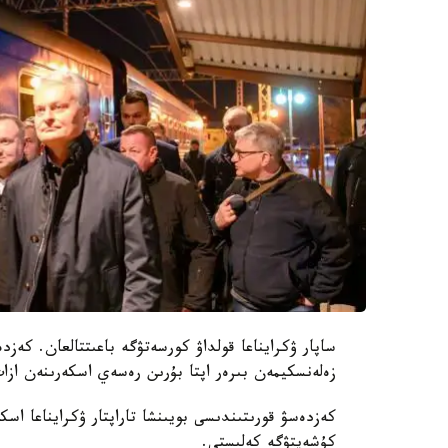
ساپار ۋكرايناعا قولداۋ كورسەتۋگە باعىتتالعان. كە
زەلەنسكيمەن بىرەر اپتا بۇرىن رەسەي اسكەرىنەن ازات
كەزدەسۋ قورىتىندىسى بويىنشا تاراپتار ۋكرايناعا ا
كۇشەيتۋگە كەلىستى.