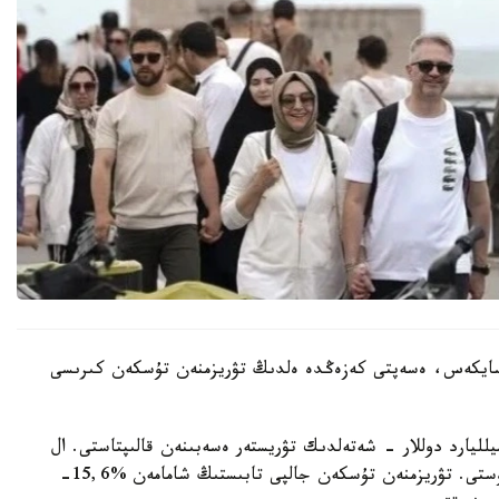
ينستيتۋتىنىڭ (TـİK) مالىمەتىنە سايكەس، ەسەپتى كەزەڭدە ەلدىڭ تۋريزمنەن تۇسكەن كىرىسى
يستىك ءتۇسىمنىڭ نەگىزگى بولىگى - 15,656 ميلليارد دوللار - شەتەلدىك تۋريستەر ەسەبىنەن قالىپتاستى. ال
ترانزيتتىك جولاۋشىلاردان 209,5 ميلليون دوللار ءتۇستى. تۋريزمنەن تۇسكەن جالپى تابىستىڭ شامامەن %15,6-