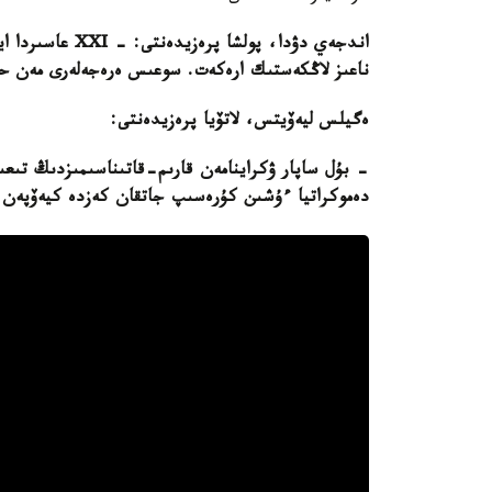
اندجەي دۋدا، پولشا پرەزيدەنتى: -
XXI
عاسىردا اي
ناعىز لاڭكەستىك ارەكەت. سوعىس ەرەجەلەرى مەن حالىق
ەگيلس ليەۆيتس، لاتۆيا پرەزيدەنتى:
- بۇل ساپار ۋكراينامەن قارىم-قاتىناسىمىزدىڭ تىعى
دەموكراتيا ءۇشىن كۇرەسىپ جاتقان كەزدە كيەۆپەن 