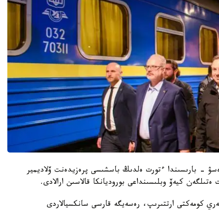
زدەسۋ - بارىسىندا ءتورت ەلدىڭ باسشىسى پرەزيدەنت ۆلاديمير
 ەتىلگەن كيەۆ وبلىسىنداعى بوروديانكا قالاسىن ارالادى.
سكەري كومەكتى ارتتىرىپ، رەسەيگە قارسى سانكسيالاردى