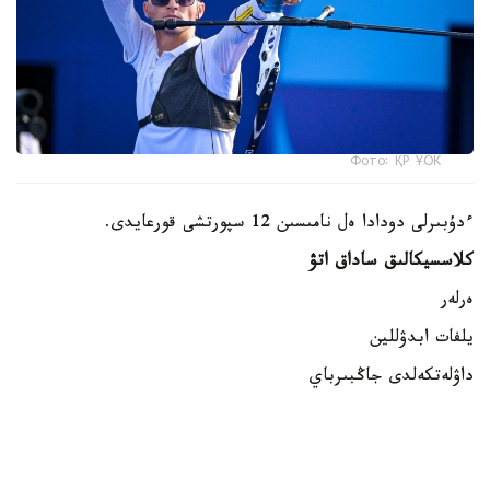
Фото: ҚР ҰОК
ءدۇبىرلى دودادا ەل نامىسىن 12 سپورتشى قورعايدى.
كلاسسيكالىق ساداق اتۋ
ەرلەر
يلفات ابدۋللين
داۋلەتكەلدى جاڭبىرباي
داستان كارىموۆ
ايەلدەر