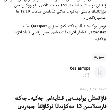
ۋاقىتى بويىنشا ساعات 15:00 دە باستالادى. گولوۆكين مەن
مۋراتانىڭ باستى جەكپە-جەگى شامامەن ساعات 18:10 عا
جوسپارلانعان.
قوس بوكسشىنىڭ رينگتە كەزدەسۋىن Qazsport جانە
Qazaqstan تەلەارنالارىندا تىكەلەي ەفير ارقىلى تاماشالاۋعا
بولادى.
سپورت
без автора
اۆتور
09:40, 09 تامىز 2026
قازاقستان پوليتسەيى قىتايداعى جەكپە-جەكتە
قارسىلاسىن 13 سەكۋندتا نوكاۋتقا جىبەردى