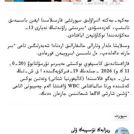
Фото: t.me/POLICE_of_KZ
جەكپە-جەكتە اتىراۋلىق سپورتشى قارسىلاسىنا ايقىن باسىمدىق
تانىتىپ، كەزدەسۋدى ءبىرىنشى راۋندتىڭ نەبارى 13-
سەكۋندىندا نوكاۋتپەن اياقتادى.
وسىلايشا ەلدار وتارالى حالىقارالىق ارەنادا شەبەرلىگىن تاعى ءبىر
مارتە دالەلدەپ، ەل نامىسىن ابىرويمەن قورعادى.
قازاقستاندىق كاسىپقوي بوكسشى مەيىرىم نۇرسۇلتانوۆ (20-0,
11 ك و) 2026 -جىلدىڭ 19-قىركۇيەگىندە ا ق ش-تىڭ
سان- ديەگو قالاسىندا (كاليفورنيا شتاتى) وتەتىن بوكس
كەشىندە ورتا سالماقتاعى WBC ۋاقىتشا الەم چەمپيونى اتاعى
ءۇشىن شارشى الاڭعا شىعاتىنىن جازعان ەدىك.
سپورت
ريزابەك نۇسىپبەك ۇلى