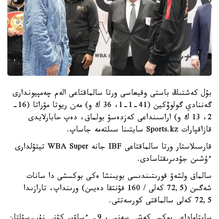
بۇل كەشتىڭ باستى وقيعاسى ورتا سالماقتاعى الەم چەمپيوندارى
گەننادي گولوۆكين (41-1-1، 36 ك و) مەن ريوتا مۋراتا (16-
2، 13 ك و) اراسىنداعى كەزدەسۋ بولماق، دەپ حابارلايدى
قازاقپارات Sports.kz سايتىنا سىلتەمە جاساپ.
قارسىلاستار ورتا سالماقتاعى IBF جانە WBA Super تيتۋلدارى
ءۇشىن جۇدىرىقتاسادى.
سالماق ولشەۋ قورىتىندىسى بويىنشا ەكى بوكسشى دا سانات
شەگىن (72,5 كەلى / 160 فۋنتقا دەيىن) ورىنداپ، تارازىدا
72,5 كەلى سالماقتى كورسەتتى.
سايتاماداعى بوكس كەشى سەنبى، 9- ءساۋىر كۇنى نۇر-سۇلتان