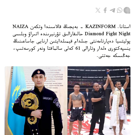
استانا. KAZINFORM - بەيجىڭ قالاسىندا وتكەن NAIZA
Diamond Fight Night حالىقارالىق تۋرنيرىندە اتىراۋ وبلىسى
پوليتسيا دەپارتامەنتى جىلدام قيمىلدايتىن ارنايى جاساعىنىڭ
ينسپەكتورى ەلدار وتارالى 61 كەلى سالماقتا ونەر كورسەتىپ،
جەڭىسكە جەتتى.