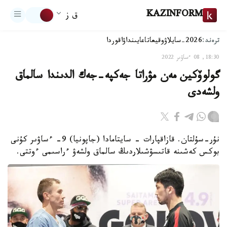
KAZINFORM
ق ز
ترەند:
2026-سايلاۋ
وقيعا
تاعايىنداۋ
اقوردا
18:30, 08 ءساۋىر 2022
گولوۆكين مەن مۋراتا جەكپە-جەك الدىندا سالماق
ولشەدى
نۇر-سۇلتان. قازاقپارات - سايتامادا (جاپونيا) 9- ءساۋىر كۇنى
بوكس كەشىنە قاتىسۋشىلاردىڭ سالماق ولشەۋ ءراسىمى ءوتتى.