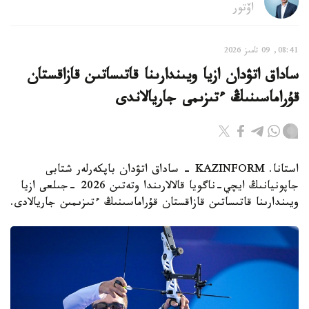
اۆتور
08:41, 09 تامىز 2026
ساداق اتۋدان ازيا ويىندارىنا قاتىساتىن قازاقستان
قۇراماسىنىڭ ءتىزىمى جاريالاندى
استانا. KAZINFORM - ساداق اتۋدان باپكەرلەر شتابى
جاپونيانىڭ ايچي-ناگويا قالالارىندا وتەتىن 2026 -جىلعى ازيا
ويىندارىنا قاتىساتىن قازاقستان قۇراماسىنىڭ ءتىزىمىن جاريالادى.