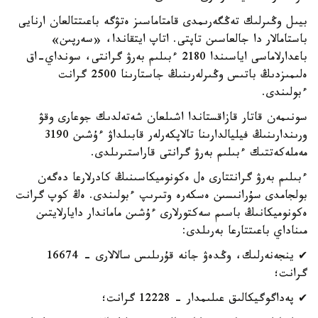
بيىل وڭىرلىك تەڭگەرىمدى قامتاماسىز ەتۋگە باعىتتالعان ارنايى
باستامالار دا جالعاسىن تاپتى. اتاپ ايتقاندا، «سەرپىن»
باعدارلاماسى اياسىندا 2180 ءبىلىم بەرۋ گرانتى، سونداي-اق
ەلىمىزدىڭ باتىس وڭىرلەرىنىڭ جاستارىنا 2500 گرانت
ءبولىندى.
سونىمەن قاتار قازاقستاندا اشىلعان شەتەلدىك جوعارى وقۋ
ورىندارىنىڭ فيليالدارىنا تالاپكەرلەر قابىلداۋ ءۇشىن 3190
مەملەكەتتىك ءبىلىم بەرۋ گرانتى قاراستىرىلدى.
ءبىلىم بەرۋ گرانتتارى ەل ەكونوميكاسىنىڭ كادرلارعا دەگەن
بولجامدى سۇرانىسىن ەسكەرە وتىرىپ ءبولىندى. ەڭ كوپ گرانت
ەكونوميكانىڭ باسىم سەكتورلارى ءۇشىن ماماندار دايارلايتىن
مىناداي باعىتتارعا بەرىلدى:
✔ ينجەنەرلىك، وڭدەۋ جانە قۇرىلىس سالالارى - 16674
گرانت؛
✔ پەداگوگيكالىق عىلىمدار - 12228 گرانت؛