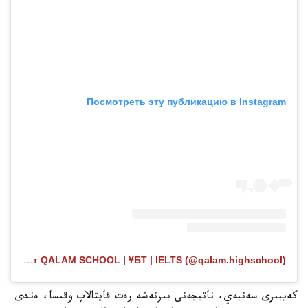
Посмотреть эту публикацию в Instagram
Публикация от QALAM SCHOOL | ҰБТ | IELTS (@qalam.highschool)
كەيبىرى سەنبەي، ناتيجەنى بىرنەشە رەت قايتالاپ وقىسا، ەندى