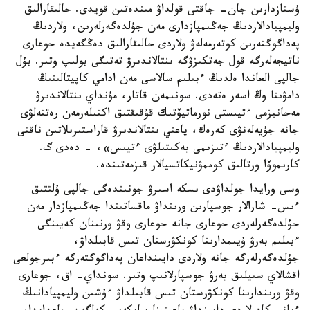
ۇستازدارىن جان- جاقتى قولداۋ مىندەتىن قويدى. حالىقارالىق
وليمپيادالاردىڭ جەڭىمپازدارى مەن جۇلدەگەرلەرىن، ولاردىڭ
پەداگوگتەرىن كوتەرمەلەۋ ولاردى حالىقارالىق دەڭگەيدە جوعارى
ناتيجەلەرگە قول جەتكىزۋگە ىنتالاندىرۋ تەتىگى بولىپ وتىر. بۇل
جالپى العاندا ەلدىڭ ءبىلىم سالاسى مەن ادامي كاپيتالىنىڭ
دامۋىنا وڭ اسەر ەتەدى. سونىمەن قاتار، مۇنداي ىنتالاندىرۋ
مەحانيزمى ءتيىستى نورماتيۆتىك قۇقىقتىق اكتىلەرمەن رەتتەلۋى
جانە جۇيەلەنۋى كەرەك، ياعني ىنتالاندىرۋ قاراستىرىلاتىن ناقتى
وليمپيادالاردىڭ ءتىزىمى بەكىتىلۋى ءتيىس»، - دەدى گ.
كارىموۆا ورتالىق كوممۋنيكاتسيالار قىزمەتىندە.
وسى ورايدا جولداۋدى ىسكە اسىرۋ جونىندەگى جالپى ۇلتتىق
ءىس- شارالار جوسپارىن ورىنداۋ ماقساتىندا جەڭىمپازدار مەن
جۇلدەگەرلەردى جوعارى جانە جوعارى وقۋ ورنىنان كەيىنگى
ءبىلىم بەرۋ ۇيىمدارىنا كونكۋرستان تىس قابىلداۋ،
جۇلدەگەرلەرگە جانە ولاردى دايىنداعان پەداگوگتەرگە ءبىرجولعى
اقشالاي سىيلىق بەرۋ جوسپارلانىپ وتىر. سونداي- اق، جوعارى
وقۋ ورىندارىنا كونكۋرستان تىس قابىلداۋ ءۇشىن وليمپيادانىڭ