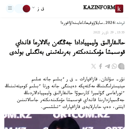
KAZINFORM
ق ز
ترەند:
2026-سايلاۋ
وقيعا
تاعايىنداۋ
اقوردا
15:55, 29 ناۋرىز 2022
حالىقارالىق وليمپيادادا جەڭگەن بالالارعا قانداي
قوسىمشا مۇمكىندىكتەر بەرىلەتىنى بەلگىلى بولدى
نۇر- سۇلتان. قازاقپارات - ق ر ءبىلىم جانە عىلىم
مينيسترلىگىنىڭ مەكتەپكە دەيىنگى جانە ورتا ءبىلىم كوميتەتىنىڭ
ءتوراعاسى گۇلميرا كارىموۆا حالىقارالىق وليمپيادالاردىڭ
جەڭىمپازدارىنا قانداي قوسىمشا مۇمكىندىكتەر جاسالاتىنىن
ايتتى، دەپ حابارلايدى قازاقپارات ءتىلشىسى.