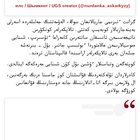
Публикация от SMM / Рилс / Шымкент / UGS creator (@nurdanka_askarkyzy)
گرانت ءتىزىمى جاريالانعان سوڭ، الەۋمەتتىك جەلىلەردە اسەرلى
بەينەجازبالار كوبەيىپ كەتتى. تالاپكەرلەر كونكۋرس
ناتيجەسىمەن تانىسقان ساتتەرىن كامەراعا ءتۇسىرىپ، شىنايى
ەموسيالارىمەن عالامتوردا ءبولىسىپ جاتىر. بۇل - بىرنەشە
جىلدان بەرى تالاپكەرلەر اراسىندا قالىپتاستان ترەند.
كوپتەگەن وتباسىلار ءۇشىن بۇل كۇن شىنايى مەرەكەگە اينالدى.
كادرلاردان تۇلەكتەردىڭ قۋانىشتان كوز جاسىنا ەرىك بەرگەنىن،
ال ولارمەن بىرگە اتا-انالارىنىڭ جانە دوستارىنىڭ قۋانعانىن
كورۋگە بولادى.