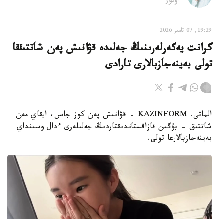
اۆتور
19:29, 07 تامىز 2026
گرانت يەگەرلەرىنىڭ جەلىدە قۋانىش پەن شاتتىققا
تولى بەينەجازبالارى تارادى
الماتى. KAZINFORM - قۋانىش پەن كوز جاس، ايقاي مەن
شاتتىق - بۇگىن قازاقستاندىقتاردىڭ جەلىلەرى ءدال وسىنداي
بەينەجازبالارعا تولى.