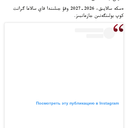
ەسكە سالايىق، 2026-2027 وقۋ جىلىندا قاي سالاعا گرانت
كوپ بولىنگەنىن جازعانبىز.
Посмотреть эту публикацию в Instagram