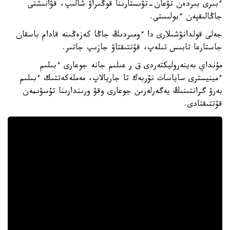
ءبىرى بىردەن تۋعان-تۋىستارىنا قوڭىراۋ شالىپ، قۋانىشتى
جاڭالىقپەن ءبولىستى.
جەلى قولدانۋشىلارى دا ءومىردىڭ جاڭا كەزەڭىنە قادام باسقان
جاستارعا تابىس تىلەپ، قۇتتىقتاۋ جازىپ جاتىر.
مۇنداي بەينەروليكتەردى ق ر عىلىم جانە جوعارى ءبىلىم
ءمينيسترى ساياسات نۇربەك تا جاريالاپ، مەملەكەتتىك ءبىلىم
بەرۋ گرانتىنىڭ يەگەرلەرىن جوعارى وقۋ ورىندارىنا تۇسۋىمەن
قۇتتىقتادى.