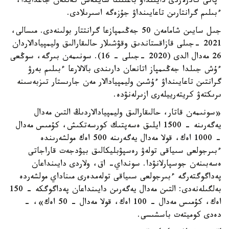
ءپانى كادرلاردى دايىنداۋ باعىتىنا سايكەس كەلگەن جاعدايدا،
ءبىلىم گرانتارىن تاعايىنداۋ جۇزەگە اسىرىلادى.
جىل سايىن شامامەن 50 جەڭىمپازعا گرانتتار بولىنەدى. مىسالى،
2021 -جىلى قازاقستاندىق وقۋشىلار حالىقارالىق وليمپيادالاردان
26 مەدال الدى (2020 -جىلى - 16). سونىمەن بىرگە، سوڭعى
ءۇش جىلدا جەڭىمپاز اتانعان دارىندى بالالارعا ءبىلىم بەرۋ
گرانتىن تاعايىنداۋ ءۇشىن وليمپيادالار مەن جارىستار تىزبەسىنە
ىرىكتەۋ كريتەرييلەرى ازىرلەنۋدە.
«سونىمەن قاتار، حالىقارالىق وليمپيادالاردىڭ التىن مەدال
يەگەرىنە - 1500 ايلىق ەسەپتىك كورسەتكىش، كۇمىس مەدال
- 1000 اەك، قولا مەدال يەگەرىنە 500 اەك مولشەرىندە
ءبىرجولعى سىياقى تولەۋ رەسپۋبليكالىق بيۋدجەت قاراجاتى
ەسەبىنەن جوسپارلانۋدا. سونداي- اق، ولاردى دايىنداعان
پەداگوگتەرگە ءبىرجولعى سىياقى تولەمدەرى مىناداي مولشەردە
بەلگىلەنەدى: التىن مەدال يەگەرىن دايىنداعان پەداگوگكە - 150
اەك، كۇمىس مەدال - 100 اەك، قولا مەدال - 50 اەك»، -
دەدى كوميتەت باسشىسى.