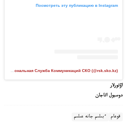
Посмотреть эту публикацию в Instagram
Публикация от Региональная Служба Коммуникаций СКО (@rsk.sko.kz)
اۆتورلار
دوسبول اتاجان
قوعام
ءبىلىم جانە عىلىم