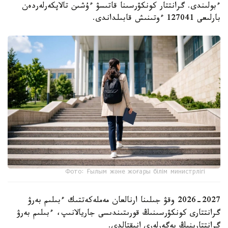
ءبولىندى. گرانتتار كونكۋرسىنا قاتىسۋ ءۇشىن تالاپكەرلەردەن
بارلىعى 127041 ءوتىنىش قابىلداندى.
Фото: Ғылым және жоғары білім министрлігі
2026-2027 وقۋ جىلىنا ارنالعان مەملەكەتتىك ءبىلىم بەرۋ
گرانتتارى كونكۋرسىنىڭ قورىتىندىسى جاريالانىپ، ءبىلىم بەرۋ
گرانتتارىنىڭ يەگەرلەرى انىقتالدى.