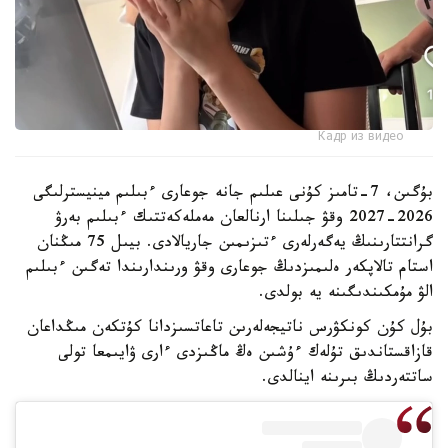
Кадр из видео
بۇگىن، 7-تامىز كۇنى عىلىم جانە جوعارى ءبىلىم مينيسترلىگى
2026-2027 وقۋ جىلىنا ارنالعان مەملەكەتتىك ءبىلىم بەرۋ
گرانتتارىنىڭ يەگەرلەرى ءتىزىمىن جاريالادى. بيىل 75 مىڭنان
استام تالاپكەر ەلىمىزدىڭ جوعارى وقۋ ورىندارىندا تەگىن ءبىلىم
الۋ مۇمكىندىگىنە يە بولدى.
بۇل كۇن كونكۋرس ناتيجەلەرىن تاعاتسىزدانا كۇتكەن مىڭداعان
قازاقستاندىق تۇلەك ءۇشىن ەڭ ماڭىزدى ءارى ۋايىمعا تولى
ساتتەردىڭ بىرىنە اينالدى.