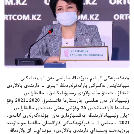
«مەكتەپتەگى ءبىلىم بەرۋدىڭ ساپاسى مەن تيىمدىلىگىن
سيپاتتايتىن نەگىزگى پارامەترلەردىڭ ءبىرى - دارىندى بالالاردى
انىقتاۋ، دامىتۋ جانە ولاردى رەسپۋبليكالىق، حالىقارالىق
وليمپيادالار مەن عىلىمي جارىستارعا قاتىستىرۋ. 2020-2021 وقۋ
جىلىندا قازاقستاندىق 26 وقۋشى جەتى بەدەلدى حالىقارالىق
ءپان وليمپيادالارىنىڭ جەڭىمپازدارى مەن جۇلدەگەرلەرى اتاندى.
2021 -جىلعى 1 - قىركۇيەكتەگى قازاقستان حالقىنا جولداۋىندا
پرەزيدەنت وسىنداي دارىندى بالالاردى، سونداي- اق ولاردىڭ