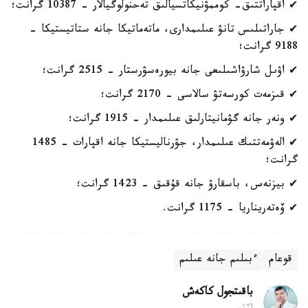
✔ اقپاراتتىق- كوممۋنيكاتسيالىق تەحنولوگيالار - 10387 گرانت؛
✔ جاراتىلىس تانۋ عىلىمدارى، ماتەماتيكا جانە ستاتيستيكا -
9188 گرانت؛
✔ اۋىل شارۋاشىلىعى جانە بيورەسۋرستار - 2515 گرانت؛
✔ قىزمەت كورسەتۋ سالاسى - 2170 گرانت؛
✔ ونەر جانە گۋمانيتارلىق عىلىمدار - 1915 گرانت؛
✔ الەۋمەتتىك عىلىمدار، جۋرناليستيكا جانە اقپارات - 1485
گرانت؛
✔ بيزنەس، باسقارۋ جانە قۇقىق - 1423 گرانت؛
✔ ۆەتەريناريا - 1175 گرانت.
قوعام
ءبىلىم جانە عىلىم
باقىتجول كاكەش