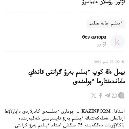
اۆتور: رۋسلان عابباسوۆ
ءبىلىم جانە عىلىم
без автора
اۆتور
20:45, 07 تامىز 2026
بيىل ەڭ كوپ ءبىلىم بەرۋ گرانتى قانداي
ماماندىقتارعا ءبولىندى
استانا. KAZINFORM - جوعارى ءبىلىمدى كادرلاردى دايارلاۋعا
ارنالعان مەملەكەتتىك ءبىلىم بەرۋ تاپسىرىسى شەڭبەرىندە
باكالاۆريات دەڭگەيىنە 75 مىڭنان استام ءبىلىم بەرۋ گرانتى