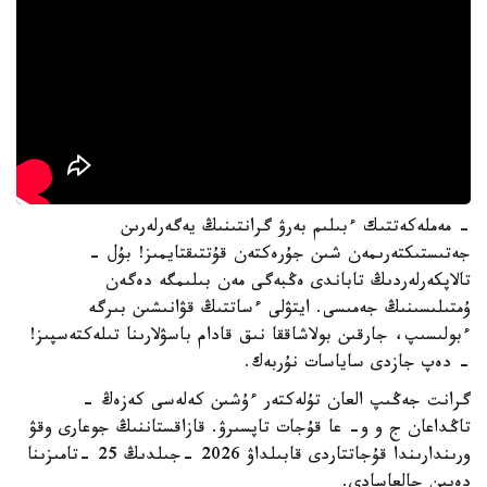
- مەملەكەتتىك ءبىلىم بەرۋ گرانتىنىڭ يەگەرلەرىن
جەتىستىكتەرىمەن شىن جۇرەكتەن قۇتتىقتايمىز! بۇل -
تالاپكەرلەردىڭ تاباندى ەڭبەگى مەن بىلىمگە دەگەن
ۇمتىلىسىنىڭ جەمىسى. ايتۋلى ءساتتىڭ قۋانىشىن بىرگە
ءبولىسىپ، جارقىن بولاشاققا نىق قادام باسۋلارىنا تىلەكتەسپىز!
- دەپ جازدى ساياسات نۇربەك.
گرانت جەڭىپ العان تۇلەكتەر ءۇشىن كەلەسى كەزەڭ -
تاڭداعان ج و و- عا قۇجات تاپسىرۋ. قازاقستاننىڭ جوعارى وقۋ
ورىندارىندا قۇجاتتاردى قابىلداۋ 2026 -جىلدىڭ 25 -تامىزىنا
دەيىن جالعاسادى.