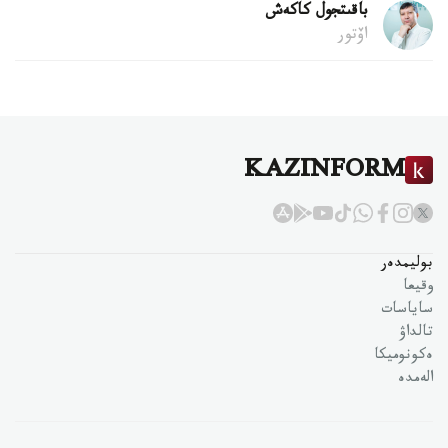
باقىتجول كاكەش
اۆتور
KAZINFORM
بوليمدەر
وقيعا
ساياسات
تالداۋ
ەكونوميكا
الەمدە