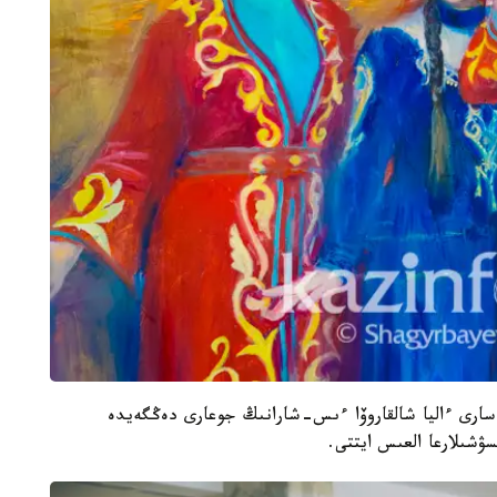
باسارى ءاليا شالقاروۆا ءىس-شارانىڭ جوعارى دەڭگەيدە
ۋشىلارعا العىس ايتتى.