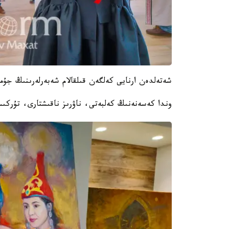
شەتەلدەن ارنايى كەلگەن قىلقالام شەبەرلەرىنىڭ جۇمىسى «Farab» كىتاپحاناسىنىڭ فوەسىن
وندا كەسەنەنىڭ كەلبەتى، ناۋرىز ناقىشتارى، تۇركى