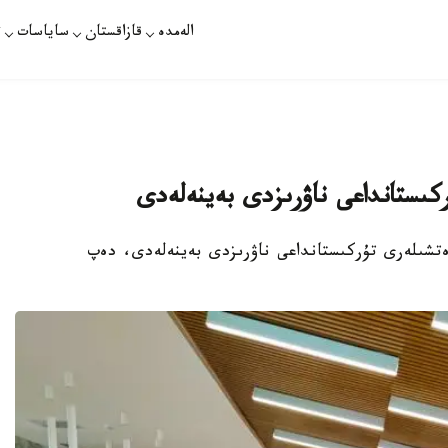
الەمدە
قازاقستان
ساياسات
ت
كىستانداعى ناۋرىزدى بەينەلەدى
ەتشىلەرى تۇركىستانداعى ناۋرىزدى بەينەلەدى، دەپ