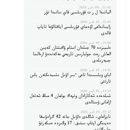
11:42, 04 تامىز 2026
الماتىدا ل ر ت قۇرىلىسى قاي ساتىدا تۇر
15:42, 03 تامىز 2026
زايسانداعى اۋەجاي قۇرىلىسى اياقتالۋعا تاياپ
قالدى
15:06, 03 تامىز 2026
ەلىمىزدە 70 جىلدان استام ۋاقىتتان كەيىن
العاش رەت جولبارىس تاريحي مەكەندەۋ ارەالىنا
جىبەرىلدى
14:52, 03 تامىز 2026
اباي وبلىسىندا تاعى ءبىر اۋىل ىشىمدىكتەن باس
تارتتى
14:23, 03 تامىز 2026
شىلدەدە شەكارادان وتپەك بولعان 4 مىڭ شەتەل
ازاماتى ۇستالدى
07:12, 03 تامىز 2026
نايزاعاي، شاڭدى داۋىل جانە 42 گرادۋسقا
دەيىنگى اپتاپ ىستىق: 17 وڭىردە ەسكەرتۋ