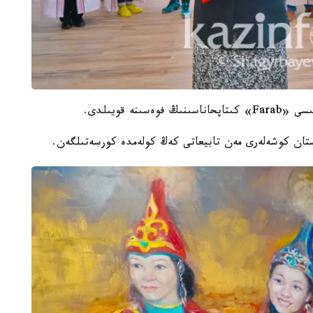
ە قويىلدى.
ستان كوشەلەرى مەن تابيعاتى كەڭ كولەمدە كورسەتىلگەن.