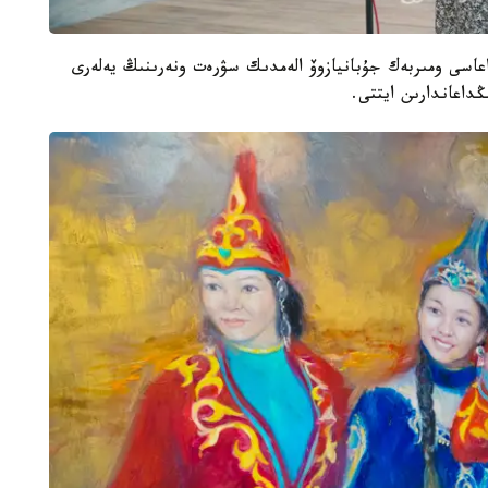
عاسى ومىربەك جۇبانيازوۆ الەمدىك سۋرەت ونەرىنىڭ يەلەرى
داعاندارىن ايتتى.