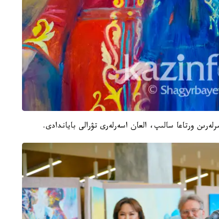
لەرىن ورتاعا سالىپ، العان اسەرلەرى تۋرالى باياندادى.