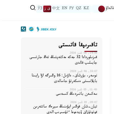
الداۋ
KZ
QZ
РУ
EN
中文
ق ز
ЎЗ
تاقىرىپقا قاتىستى
14:56, 06 تامىز 2026
قىزىلوردادا 32 جەكە مەكتەپتىڭ تەڭ جارتىسى
جابىلىپ قالدى
10:07, 06 تامىز 2026
نوسەر، بۇرشاق، داۋىل: 16 وڭىرگە اۋا رايىنا
بايلانىستى ەسكەرتۋ جاسالدى
11:40, 05 تامىز 2026
سەكسەن باتىردىڭ كىسەسى
09:07, 05 تامىز 2026
تيان-شان قوڭىر ايۋىنىڭ سيرەك ساتتەرىن
فوتوتۇزاق ۆيدەوعا ءتۇسىرىپ الدى