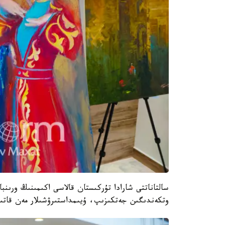
سالتاناتتى شارادا تۇركىستان قالاسى اكىمىنىڭ ورىن
وتكەندىگىن جەتكىزىپ، ۇيىمداستىرۋشىلار مەن قاتىس