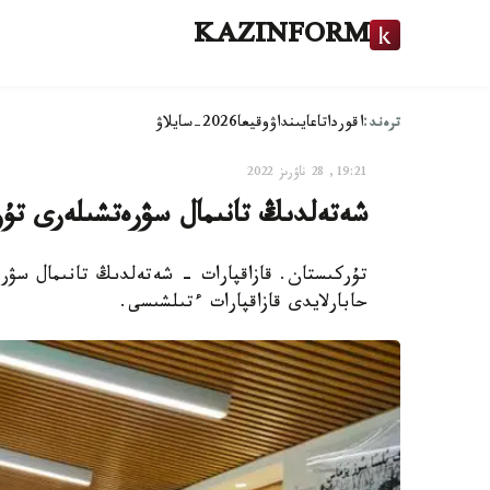
KAZINFORM
ترەند:
اقوردا
تاعايىنداۋ
وقيعا
2026-سايلاۋ
19:21, 28 ناۋرىز 2022
شەتەلدىڭ تانىمال سۋرەتشىلەرى تۇر
تۇركىستان. قازاقپارات - شەتەلدىڭ تانىمال سۋر
حابارلايدى قازاقپارات ءتىلشىسى.