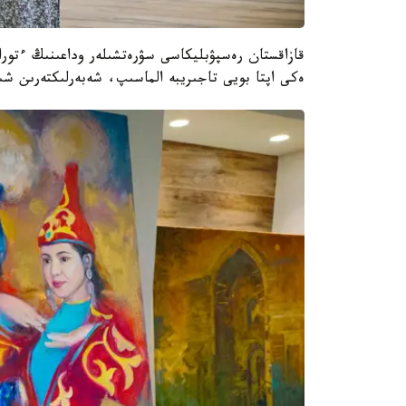
قازاقستان رەسپۋبليكاسى سۋرەتشىلەر وداعىنىڭ ءتورا
ەكى اپتا بويى تاجىريبە الماسىپ، شەبەرلىكتەرىن شىڭ