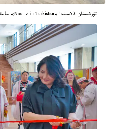
تۇركىستان قالاسىندا «Nauriz in Turkistan» حالىقارالىق سۋرەتشىلەرى فورۋمى قورىتىندىلاندى.