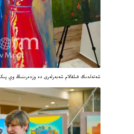
شەتەلدىك قىلقالام شەبەرلەرى دە وزدەرىنىڭ وي پىكىر