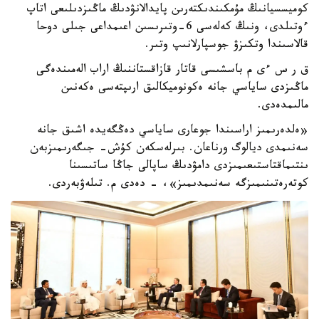
كوميسسيانىڭ مۇمكىندىكتەرىن پايدالانۋدىڭ ماڭىزدىلىعى اتاپ
ءوتىلدى، ونىڭ كەلەسى 6-وتىرىسىن اعىمداعى جىلى دوحا
قالاسىندا وتكىزۋ جوسپارلانىپ وتىر.
ق ر س ءى م باسشىسى قاتار قازاقستاننىڭ اراب الەمىندەگى
ماڭىزدى ساياسي جانە ەكونوميكالىق ارىپتەسى ەكەنىن
مالىمدەدى.
«ەلدەرىمىز اراسىندا جوعارى ساياسي دەڭگەيدە اشىق جانە
سەنىمدى ديالوگ ورناعان. بىرلەسكەن كۇش- جىگەرىمىزبەن
ىنتىماقتاستىعىمىزدى دامۋدىڭ ساپالى جاڭا ساتىسىنا
كوتەرەتىنىمىزگە سەنىمدىمىز»، - دەدى م. تىلەۋبەردى.