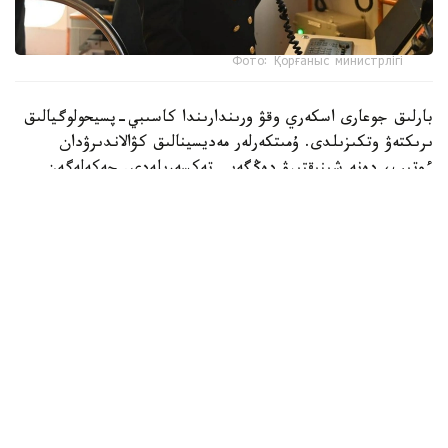
Фото: Қорғаныс министрлігі
بارلىق جوعارى اسكەري وقۋ ورىندارىندا كاسىبي-پسيحولوگيالىق
ىرىكتەۋ وتكىزىلدى. ۇمىتكەرلەر مەديسينالىق كۋالاندىرۋدان
ءوتىپ، دەنە شىنىقتىرۋ دەڭگەيى تەكسەرىلەدى. جەكەلەگەن
ماماندىقتار بويىنشا ۇمىتكەرلەر ءتۇسۋ ەمتيحاندارىن تاپسىرادى.
بۇگىنگى تاڭدا راديوەلەكترونيكا جانە بايلانىس اسكەري-
ينجەنەرلىك ينستيتۋتىنا 400 ۇمىتكەر قۇجات تاپسىردى.
كونكۋرستىق ىرىكتەۋ 6 ماماندىق جانە 12 بىلىكتىلىك بويىنشا
جۇرگىزىلەدى. «اقپاراتتى قورعاۋدى ۇيىمداستىرۋ جانە
تەحنولوگياسى» جانە «راديوەلەكتروندىق بارلاۋ مەن
راديوەلەكتروندىق كۇرەستى ۇيىمداستىرۋ» ماماندىقتارى ۇلكەن
قىزىعۋشىلىق تۋدىرىپ وتىر.
سونىمەن قاتار، ج و و-دا «اسكەري جۋرناليستيكا» جانە