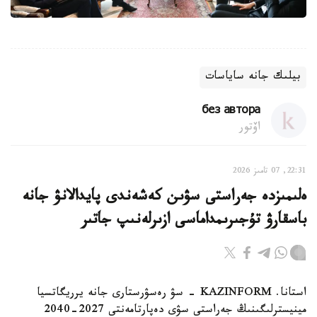
بيلىك جانە ساياسات
без автора
اۆتور
22:31, 07 تامىز 2026
ەلىمىزدە جەراستى سۋىن كەشەندى پايدالانۋ جانە
باسقارۋ تۇجىرىمداماسى ازىرلەنىپ جاتىر
استانا. KAZINFORM - سۋ رەسۋرستارى جانە يرريگاتسيا
مينيسترلىگىنىڭ جەراستى سۋى دەپارتامەنتى 2027-2040