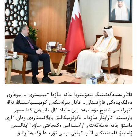
قاتار مەملەكەتىنىڭ يندۋستريا جانە ساۋدا ءمينيسترى - جوعارى
دەڭگەيدەگى قازاقستان- قاتار بىرلەسكەن كوميسسياسىنىڭ تەڭ
ءتوراعاسى شەيح مۇحاممەد بين حاماد ءال تانيمەن كەلىسسوز
بارىسىندا تاراپتار ساۋدا- ەكونوميكالىق بايلانىستاردى ودان ءارى
دامىتۋ جانە مەملەكەتتەر اراسىنداعى ەكىجاقتى ساۋدا اينالىمىن
ۇلعايتۋ قاجەتتىگىن اتاپ ءوتتى. وسى تۇرعىدا ۇكىمەتارالىق