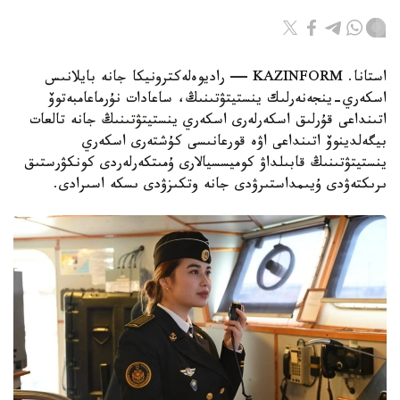
استانا. KAZINFORM — راديوەلەكترونيكا جانە بايلانىس
اسكەري-ينجەنەرلىك ينستيتۋتىنىڭ، ساعادات نۇرماعامبەتوۆ
اتىنداعى قۇرلىق اسكەرلەرى اسكەري ينستيتۋتىنىڭ جانە تالعات
بيگەلدينوۆ اتىنداعى اۋە قورعانىسى كۇشتەرى اسكەري
ينستيتۋتىنىڭ قابىلداۋ كوميسسيالارى ۇمىتكەرلەردى كونكۋرستىق
ىرىكتەۋدى ۇيىمداستىرۋدى جانە وتكىزۋدى ىسكە اسىرادى.