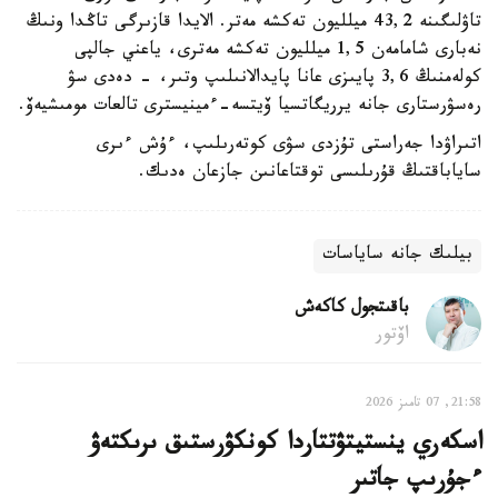
تاۋلىگىنە 43,2 ميلليون تەكشە مەتر. الايدا قازىرگى تاڭدا ونىڭ
نەبارى شامامەن 1,5 ميلليون تەكشە مەترى، ياعني جالپى
كولەمنىڭ 3,6 پايىزى عانا پايدالانىلىپ وتىر، - دەدى سۋ
رەسۋرستارى جانە يرريگاتسيا ۆيتسە-ءمينيسترى تالعات مومىشيەۆ.
اتىراۋدا جەراستى تۇزدى سۋى كوتەرىلىپ، ءۇش ءىرى
ساياباقتىڭ قۇرىلىسى توقتاعانىن جازعان ەدىك.
بيلىك جانە ساياسات
باقىتجول كاكەش
اۆتور
21:58, 07 تامىز 2026
اسكەري ينستيتۋتتاردا كونكۋرستىق ىرىكتەۋ
ءجۇرىپ جاتىر