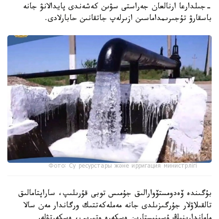
-جىلدارعا ارنالعان جەراستى سۋىن كەشەندى پايدالانۋ جانە
باسقارۋ تۇجىرىمداماسىن ازىرلەپ جاتقانىن حابارلادى.
Фото: Су ресурстары және ирригация министрлігі
بۇگىندە ۆەدومستۆوارالىق جۇمىس توبى قۇرىلىپ، ساراپتامالىق
تالقىلاۋلار جۇرگىزىلدى جانە مەملەكەتتىك ورگاندار مەن سالا
ماماندارىنىڭ ۇسىنىستارىن ەسكەرە وتىرىپ، ەسكەرتۋلەر