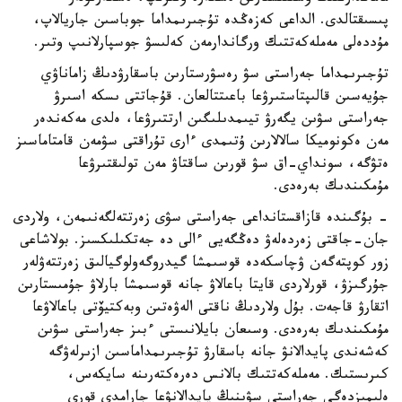
پىسىقتالدى. الداعى كەزەڭدە تۇجىرىمداما جوباسىن جاريالاپ،
مۇددەلى مەملەكەتتىك ورگاندارمەن كەلىسۋ جوسپارلانىپ وتىر.
تۇجىرىمداما جەراستى سۋ رەسۋرستارىن باسقارۋدىڭ زاماناۋي
جۇيەسىن قالىپتاستىرۋعا باعىتتالعان. قۇجاتتى ىسكە اسىرۋ
جەراستى سۋىن يگەرۋ تيىمدىلىگىن ارتتىرۋعا، ەلدى مەكەندەر
مەن ەكونوميكا سالالارىن ۇتىمدى ءارى تۇراقتى سۋمەن قامتاماسىز
ەتۋگە، سونداي-اق سۋ قورىن ساقتاۋ مەن تولىقتىرۋعا
مۇمكىندىك بەرەدى.
- بۇگىندە قازاقستانداعى جەراستى سۋى زەرتتەلگەنىمەن، ولاردى
جان-جاقتى زەردەلەۋ دەڭگەيى ءالى دە جەتكىلىكسىز. بولاشاعى
زور كوپتەگەن ۋچاسكەدە قوسىمشا گيدروگەولوگيالىق زەرتتەۋلەر
جۇرگىزۋ، قورلاردى قايتا باعالاۋ جانە قوسىمشا بارلاۋ جۇمىستارىن
اتقارۋ قاجەت. بۇل ولاردىڭ ناقتى الەۋەتىن وبەكتيۆتى باعالاۋعا
مۇمكىندىك بەرەدى. وسىعان بايلانىستى ءبىز جەراستى سۋىن
كەشەندى پايدالانۋ جانە باسقارۋ تۇجىرىمداماسىن ازىرلەۋگە
كىرىستىك. مەملەكەتتىك بالانس دەرەكتەرىنە سايكەس،
ەلىمىزدەگى جەراستى سۋىنىڭ پايدالانۋعا جارامدى قورى