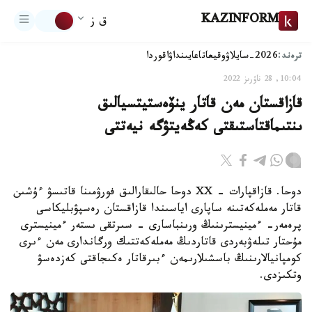
KAZINFORM
ق ز
ترەند:
2026-سايلاۋ
وقيعا
تاعايىنداۋ
اقوردا
10:04, 28 ناۋرىز 2022
قازاقستان مەن قاتار ينۆەستيتسيالىق
ىنتىماقتاستىقتى كەڭەيتۋگە نيەتتى
دوحا. قازاقپارات - XX دوحا حالىقارالىق فورۋمىنا قاتىسۋ ءۇشىن
قاتار مەملەكەتىنە ساپارى اياسىندا قازاقستان رەسپۋبليكاسى
پرەمەر- ءمينيسترىنىڭ ورىنباسارى - سىرتقى ىستەر ءمينيسترى
مۇحتار تىلەۋبەردى قاتاردىڭ مەملەكەتتىك ورگاندارى مەن ءىرى
كومپانيالارىنىڭ باسشىلارىمەن ءبىرقاتار ەكىجاقتى كەزدەسۋ
وتكىزدى.