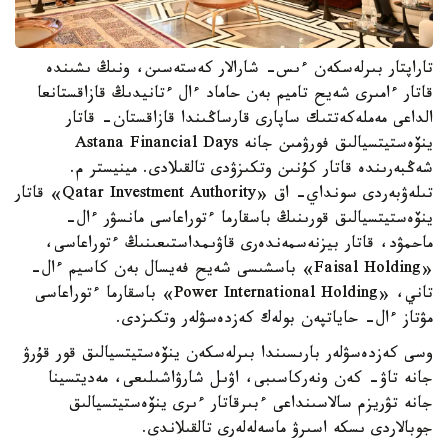
تاراپتار بىرلەسكەن ءىس- شارالار كەستەسىن، ونىڭ ىشىندە
قاتار ءامىرى شەيح تاميم بەن حاماد ءال ءتانيدىڭ قازاقستانعا
الداعى مەملەكەتتىك ساپارى قارساڭىندا قازاقستان- قاتار
ينۆەستيتسيالىق فورۋمىن جانە Astana Financial Days
شەڭبەرىندە قاتار كۇنىن وتكىزۋدى تالقىلادى. مينيستر م.
تىلەۋبەردى سونداي- اق «Qatar Investment Authority» قاتار
ينۆەستيتسيالىق قورىنىڭ باسقارما ءتوراعاسى مانسۋر ءال-
ماحمۋد، قاتار بيزنەسمەندەرى قاۋىمداستىعىنىڭ ءتوراعاسى،
«Faisal Holding» باسشىسى شەيح فەيسال بەن كاسيم ءال-
تاني، «Power International Holding» باسقارما ءتوراعاسى
مۋتاز ءال- حاياتپەن بولەك كەزدەسۋلەر وتكىزدى.
وسى كەزدەسۋلەر بارىسىندا بىرلەسكەن ينۆەستيتسيالىق قور قۇرۋ
جانە تاۋ- كەن ونەركاسىبى، اۋىل شارۋاشىلىعى، مەديتسينا
جانە تۋريزم سالاسىنداعى ءبىرقاتار ءىرى ينۆەستيتسيالىق
جوبالاردى ىسكە اسىرۋ ماسەلەلەرى تالقىلاندى.