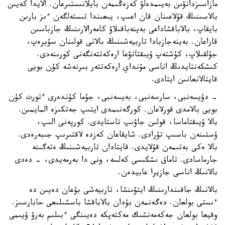
مازاسىزدانۋىن بەيىمدەلۋ كەزەڭىمەن بايلانىستىرعان. الايدا كەيىن
بالاسىنىڭ قۇلاعىنان قان اعىپ، يىعىندا تىستەلگەن ءىز بارىن
بايقاپ، بالاباقشاداعى بەينەباقىلاۋ كامەرالارىنىڭ جازباسىن
قاراعان. بەينەجازبادا تاربيەشىنىڭ بالانى قولىنان سۇيرەپ،
جۇلقىلاپ، كۇشتەپ ۇيىقتاتۋعا ارەكەتتەنگەنى كورىنەدى.
كىشكەنتايدىڭ اناسى مۇنداي ارەكەتتەر بىرنەشە كۇن بويى
قايتالانعانىن ايتادى.
- دۇيسەنبى، سارسەنبى، بەيسەنبى، جۇما كۇندەرى ءتورت كۇن
بويى بالامدى قورلاعان. كورگەنىمدى ايتىپ جەتكىزە المايمىن.
بالا ۇيىقتاماسا، قولىن جاۋىپ تاستايدى. كورپەنى الىپ،
ۇستىنەن باسىپ تۇرادى. شايقاعان كەزدە لاقتىرىپ جىبەرەدى.
بالا ەكى بەتىمەن قۇلايدى. قايتادان تاربيەشىنىڭ ەتەگىنە
جارماسادى. تاماق ىشكىسى كەلسە، ونى دا بەرمەيدى، - دەدى
بالانىڭ اناسى جازيرا عابيدەن.
بالانىڭ جاقىندارىنىڭ ايتۋىنشا، تاربيەشى بۇعان دەيىن دە
ءىستى بولعان. دەگەنمەن بۇدان بالاباقشا باسشىلىعى حابارسىز.
وقيعا بولعان جەكەمەنشىك مەكتەپكە دەيىنگى ءبىلىم بەرۋ ۇيىمى