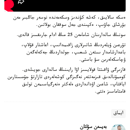
ەسكە سالايىق، كەشە كۇندىز وسكەمەندە نوسەر جاڭبىر مەن
بۇرشاق جاۋىپ، ەكپىندى جەل سوققان بولاتىن.
سونىڭ سالدارىنان شامامەن 25 مىڭ ادام جارىقسىز قالدى.
تۇرعىن ۇيلەردىڭ شاتىرلارى زاقىمدانىپ، اعاشتار قۇلاپ،
باعدارشامدار ىستەن شىعىپ، جولداردىڭ جەكەلەگەن
ۋچاسكەلەرىن سۋ باستى.
قازىرگى ۋاقىتتا قولايسىز اۋا رايىنىڭ سالدارى جويىلدى.
كوممۋنالدىق قىزمەتتەر نەگىزگى كوشەلەردى تازارتۋ جۇمىستارىن
اياقتاپ، شاعىن اۋدانداردى ەلەكتر ەنەرگياسىمەن تولىق
قامتاماسىز ەتتى.
ايماق
بەيسەن سۇلتان