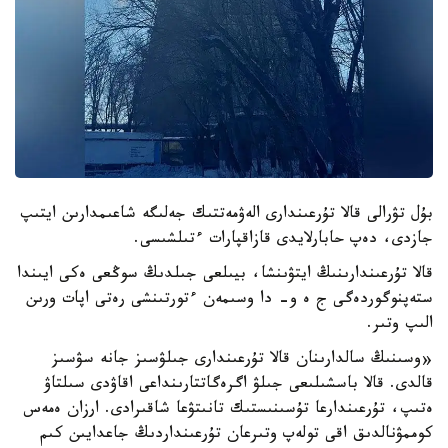
بۇل تۋرالى قالا تۇرعىندارى الەۋمەتتىك جەلىگە شاعىمدارىن ايتىپ
جازدى، دەپ حابارلايدى قازاقپارات ءتىلشىسى.
قالا تۇرعىندارىنىڭ ايتۋىنشا، بيىلعى جىلدىڭ سوڭعى ەكى ايىندا
ستەپنوگوردەگى ج ە و- دا وسىمەن ءتورتىنشى رەتى اپات ورىن
الىپ وتىر.
«وسىنىڭ سالدارىنان قالا تۇرعىندارى جىلۋسىز جانە سۋسىز
قالدى. قالا باسشىلىعى جىلۋ اگرەگاتتارىنداعى اقاۋدى سىلتاۋ
ەتىپ، تۇرعىندارعا تۇسىنىستىك تانىتۋعا شاقىرادى. ارزان ەمەس
كوممۋنالدىق اقى تولەپ وتىرعان تۇرعىنداردىڭ جاعدايىن كىم