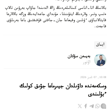
بالانىڭ اتا-اناسى كىنالىلەردىڭ زاڭ الدىندا جاۋاپ بەرۋىن تالاپ
ەتىپ وتىر. ولاردىڭ ايتۋىنشا، مۇنداي جاعدايدىڭ وزگە بالالارعا
قايتالانباۋى ءۇشىن وقيعاعا جان-جاقتى قۇقىقتىق باعا بەرىلۋى
قاجەت.
ايماق
بەيسەن سۇلتان
اۆتور
10:08, 07 تامىز 2026
وسكەمەندە داۋىلدان جيىرماعا جۋىق كولىك
ءبۇلىندى