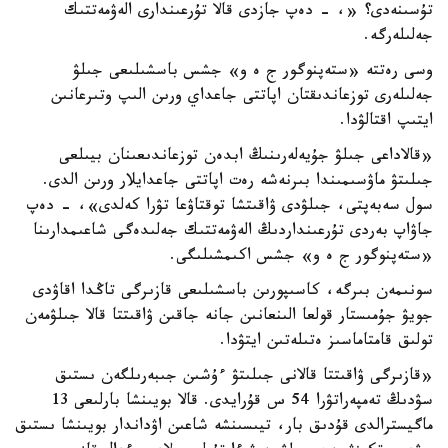
تۇسىنەدى؟ «، - دەپ جازدى قالا تۇرعىندارى الەۋمەتتىك
جەلىلەرگە.
وسى رەتتە «ستەپنوگور ج ە و» جشس باسشىلىعى جىلۋ
جەلىلەرى توزعاندىقتان اپاتتى جاعداي ورىن الىپ وتىرعانىن
ايتىپ اقتالۋدا.
«قالاداعى جىلۋ جۇيەلەرىنىڭ ابدەن توزعاندىعىنان بيىلعى
جىلىتۋ ماۋسىمىندا بىرنەشە رەت اپاتتى جاعدايلار ورىن الدى.
سول سەبەپتى، جىلۋدى ۋاقىتشا توقتاۋعا تۋرا كەلدى»، - دەپ
جاۋاپ بەردى تۇرعىنداردىڭ الەۋمەتتىك جەلىدەگى شاعىمدارىنا
«ستەپنوگور ج ە و» جشس اكىمشىلىگى.
سونىمەن بىرگە، كاسىپورىن باسشىلىعى قازىرگى تاڭدا اقاۋدى
جويۋ جۇمىستار قولعا الىنعانىن جانە جاقىن ۋاقىتتا قالا جىلۋمەن
تولىق قامتاماسىز ەتىلەتىن ايتۋدا.
«قازىرگى ۋاقىتتا قالانى جىلىتۋ ءۇشىن جىبەرىلگەن ىستىق
سۋدىڭ تەمپەراتۋرا 54 س قۇرايدى. قالا بويىنشا بارلىعى 13
ماگيسترالدى قۇدىق بار، تيىسىنشە شاعىن اۋداندار بويىنشا ىستىق