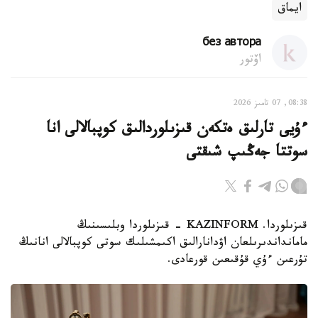
ايماق
без автора
اۆتور
08:38, 07 تامىز 2026
ءۇيى تارلىق ەتكەن قىزىلوردالىق كوپبالالى انا
سوتتا جەڭىپ شىقتى
قىزىلوردا. KAZINFORM - قىزىلوردا وبلىسىنىڭ
مامانداندىرىلعان اۋدانارالىق اكىمشىلىك سوتى كوپبالالى انانىڭ
تۇرعىن ءۇي قۇقىعىن قورعادى.