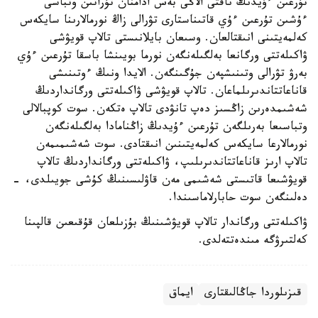
تۇرعىن ءۇيدىڭ ناقتى الاڭى بەس ادامنان تۇراتىن وتباسى
ءۇشىن تۇرعىن ءۇي قاتىناستارى تۋرالى زاڭ نورمالارىنا سايكەس
كەلمەيتىنى انىقتالعان. وسىعان بايلانىستى تالاپ قويۋشى
ۋاكىلەتتى ورگانعا بەلگىلەنگەن نورما بويىنشا باسقا تۇرعىن ءۇي
بەرۋ تۋرالى وتىنىشپەن جۇگىنگەن. الايدا ونىڭ ءوتىنىشى
قاناعاتتاندىرىلماعان. تالاپ قويۋشى ۋاكىلەتتى ورگانداردىڭ
شەشىمدەرىن زاڭسىز دەپ تانۋدى تالاپ ەتكەن. سوت كوپبالالى
وتباسىعا بەرىلگەن تۇرعىن ءۇيدىڭ زاڭنامادا بەلگىلەنگەن
نورمالارعا سايكەس كەلمەيتىنىن انىقتادى. سوت شەشىمىمەن
تالاپ ارىز قاناعاتتاندىرىلىپ، ۋاكىلەتتى ورگانداردىڭ تالاپ
قويۋشىعا قاتىستى شەشىمى مەن قاۋلىسىنىڭ كۇشى جويىلدى، -
دەلىنگەن سوت حابارلاماسىندا.
ۋاكىلەتتى ورگاندار تالاپ قويۋشىنىڭ بۇزىلعان قۇقىعىن قالپىنا
كەلتىرۋگە مىندەتتەلدى.
قىزىلوردا جاڭالىقتارى
ايماق