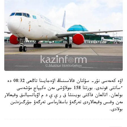
اۋە كەمەسى نۇر- سۇلتان قالاسىنىڭ اۋەجايىنا تاڭعى 08:32 دە
ءساتتى قوندى. بورتتا 158 جولاۋشى مەن ەكيپاج مۇشەسى
بولعان. اتالعان فاكتى بويىنشا ق ر ي ي د م اۆياتسيالىق وقيعالار
مەن وقىس وقيعالاردى تەرگەۋ باسقارماسى تەرگەۋ جۇرگىزەتىن
بولادى.