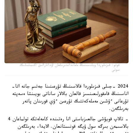
فوتو: قىزىلوردا وبلىسىنىڭ مامانداندىرىلعان اۋدانارالىق اكىمشىلىك
سوتى
2024 -جىلى قىزىلوردا قالاسىنىڭ تۇرعىنىنا جەتىم جانە اتا-
اناسىنىڭ قامقورلىعىنسىز قالعان بالالار ساناتى بويىنشا ەسەپتە
تۇرعانى ءۇشىن مەملەكەتتىك تۇرعىن ءۇي قورىنان پاتەر
بەرىلگەن.
- تالاپ قويۋشى جالعىزباستى انا رەتىندە كامەلەتكە تولماعان 4
بالاسىمەن بىرگە سول ۇيگە قونىستانعان. الايدا، بەرىلگەن