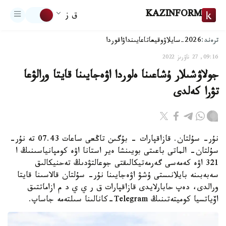
KAZINFORM
ق ز
ترەند:
2026-سايلاۋ
وقيعا
تاعايىنداۋ
اقوردا
09:16, 27 ناۋرىز 2022
جولاۋشىلار ۇشاعىنا ەلوردا اۋەجايىنا قايتا ورالۋعا
تۋرا كەلدى
نۇر- سۇلتان. قازاقپارات - بۇگىن تاڭعى ساعات 07.43 تە نۇر-
سۇلتان- الماتى باعىتى بويىنشا ەير استانا اۋە كومپانياسىنىڭ ا
321 اۋە كەمەسى گەرمەتيكالىقتى جوعالتۋدىڭ تەحنيكالىق
سەبەبىنە بايلانىستى ۇشۋ اۋەجايىنا نۇر- سۇلتان قالاسىنا قايتا
ورالدى، دەپ حابارلايدى قازاقپارات ق ر ي ي د م ازاماتتىق
اۆياتسيا كوميتەتىنىڭ Telegram-كانالىنا سىلتەمە جاساپ.