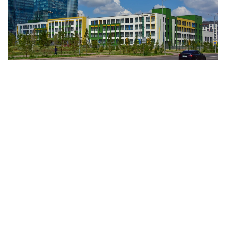
فوتو: اعىباي اياپبەرگەنوۆ / Kazinform
وبلىستىق ءبىلىم ساپاسىن قامتاماسىز ەتۋ دەپارتامەنتىنىڭ
مالىمەتىنە سۇيەنسەك، 9 ۇيىم نەمەسە %69,3 ى سىناقتان
وتكەن جوق. ايتا كەتەرلىگى، ونىڭ بارلىعى - جەكە بالاباقشا.
- مامىر ايىنان باستاپ ءبىلىم بەرۋ ۇيىمدارىن مەملەكەتتىك
اتتەستاتتاۋ جاڭا فورماتتا ءجۇردى. ول 22 بالاباقشانى قامتىدى.
13 ىنە انىقتالعان كەمشىلىكتەردى 3 اي ىشىندە زاڭناما تالاپتارىنا
سايكەستەندىرۋ مىندەتى جۇكتەلدى، - دەدى دەپارتامەنت
باسشىسى ءمادي بەكماعانبەتوۆ.