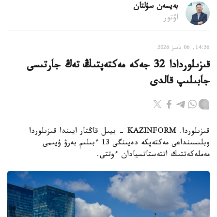
بەيسەن سۇلتان
اۆتور
14:56, 06 تامىز 2026
قىزىلوردادا 32 جەكە مەكتەپتىڭ تەڭ جارتىسى
جابىلىپ قالدى
قىزىلوردا. KAZINFORM - بيىل قاڭتار ايىندا قىزىلوردا
وبلىسىنداعى مەكتەپكە دەيىنگى 13 ءبىلىم بەرۋ ۇيىمى
مەملەكەتتىك اتتەستاتسيادان ءوتتى.