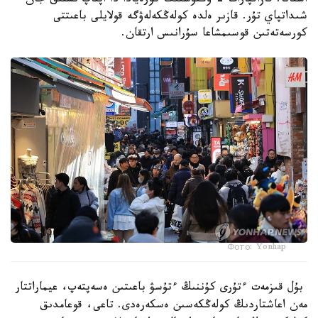
استانا. قازاقپارات - وڭتۇستىك كورەيادا دا اپتاپ ىستىق جان
شىداتپاي تۇر. قازىر ەلدە كولەڭكەلەۋگە قولايلى باعىتتى
كورسەتەتىن قوسىمشاعا سۇرانىس ارتقان.
Фото: Yonhap
بۇل قىزمەت ءتۇرى كۇننىڭ ءتۇسۋ باعىتىن ەسەپتەپ، عيماراتتار
مەن اعاشتاردىڭ كولەڭكەسىن ەسكەرەدى. تاعى، قوعامدىق