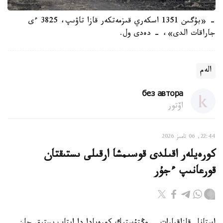
- «بۇگىن 1351 اسكەري قىزمەتكەر قازا تاۋىپ، 3825 ءى
جاراقات الدى»، - دەدى ول.
الەم
без автора
اۆتور
22:44, 06 تامىز 2026
كورەيلەر اقىلدى قوسىمشا ارقىلى ىستىقتان
قورعانىپ ءجۇر