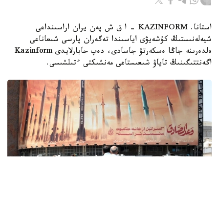
استانا. KAZINFORM - ا ق ش پەن يران اراسىنداعى
شيەلەنىستىڭ كۇشەيۋى اياسىندا تەگەران پارسى شىعاناعى
ەلدەرىنە جاڭا ەسكەرتۋ جاسادى، دەپ حابارلايدى Kazinform
اگەنتتىگىنىڭ تاياۋ شىعىستاعى مەنشىكتى ءتىلشىسى.
Фото: x.com / @EnglishFars