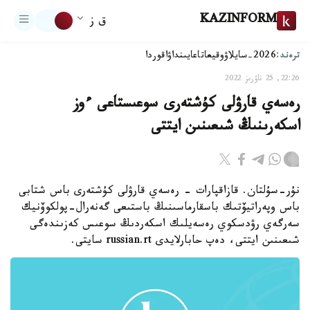
KAZINFORM
ق ز
ترەند:
2026-سايلاۋ
وقيعا
تاعايىنداۋ
اقوردا
22:26, 25 ناۋرىز 2022
رەسەي قارۋلى كۇشتەرى سوعىستاعى ءوز
اسكەرىنىڭ شىعىنىن ايتتى
نۇر-سۇلتان. قازاقپارات - رەسەي قارۋلى كۇشتەرى باس شتابى
باس وپەراتيۆتىك باسقارماسىنىڭ باستىعى گەنەرال-پولكوۆنيك
سەرگەي رۋدسكوي رەسەيلىك اسكەردىڭ سوعىس كەزىندەگى
شىعىنىن ايتتى، دەپ حابارلايدى russian.rt سايتى.