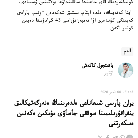
كولىكتەردىڭ قاي جاعىندا سالقىنداۋعا بولاتىنىن ۇسىنادى.
ايتا كەتەيىك، ەلدە اپتاپ ىستىق شەكەدەن ءوتىپ بارادى.
كەيىنگى كۇندەرى اۋا تەمپەراتۋراسى 43 گرادۋسقا دەيىن
كوتەرىلگەن.
الەم
باقىتجول كاكەش
اۆتور
21:43, 06 تامىز 2026
يران پارسى شىعاناعى ەلدەرىنىڭ ەنەرگەتيكالىق
ينفراقۇرىلىمىنا سوققى جاساۋى مۇمكىن ەكەنىن
ەسكەرتتى