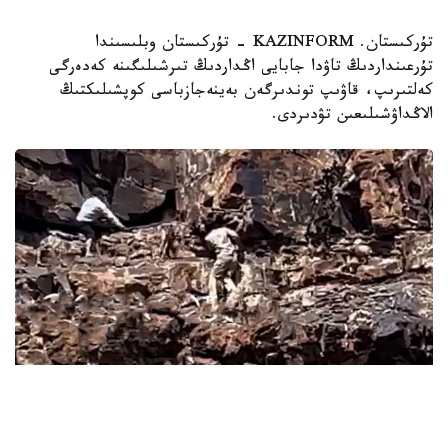
تۇركىستان. KAZINFORM - تۇركىستان وبلىسىندا
تۇرعىنداردىڭ تاۋدا جابايى اڭداردىڭ تىرشىلىگىنە كەدەرگى
كەلتىرىپ، قاۋىپ توندىرگەن بەينەجازباسى كوپشىلىكتىڭ
الاڭداۋشىلىعىن تۋدىردى.
Фото: видеодан алынғын скрин