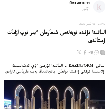
без автора
اۆتور
21:46, 05 تامىز 2026
الماتىدا تۇندە توبەلەس شىعارعان ءبىر توپ ازامات
ۇستالدى
الماتى. KAZINFORM - الماتىدا تۇرعىن ءۇي كەشەنىنىڭ
اۋلاسىندا تۇنگى ۋاقىتتا بولعان جانجالدىڭ بەينەجازباسى تارادى.