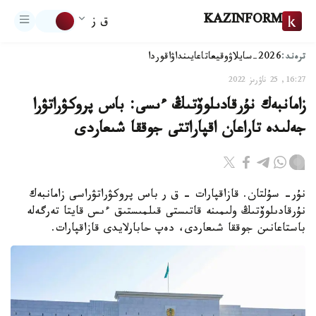
KAZINFORM
ق ز
ترەند:
2026-سايلاۋ
وقيعا
تاعايىنداۋ
اقوردا
16:27, 25 ناۋرىز 2022
زامانبەك نۇرقادىلوۆتىڭ ءىسى: باس پروكۋراتۋرا
جەلىدە تاراعان اقپاراتتى جوققا شىعاردى
نۇر- سۇلتان. قازاقپارات – ق ر باس پروكۋراتۋراسى زامانبەك
نۇرقادىلوۆتىڭ ولىمىنە قاتىستى قىلمىستىق ءىس قايتا تەرگەلە
باستاعانىن جوققا شىعاردى، دەپ حابارلايدى قازاقپارات.