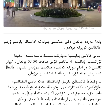
Фото: Альберт Ахметов / Kazinform
وندا جەردە جاتقان ەكى جىگىتتى بىرنەشە ادامنىڭ اياۋسىز ۇرىپ
جاتقانىن كورۋگە بولادى.
الماتى قالاسى پوليتسيا دەپارتامەنتىنىڭ مالىمەتىنشە، وقيعا
تۇركسىب اۋدانىندا 4 -تامىز كۇنى ساعات 03:50 بولعان. ءوزارا
تانىس 5 ەر ادام سوزگە كەلىپ، بىلاپىت سوزدەر ايتىپ، جانجال
شىعارعان جانە تۇرعىنداردىڭ تىنىشتىعىن بۇزعان.
- وقيعاعا قاتىسقان بارلىق ازاماتتىڭ جەكە باسى انىقتالىپ،
جاۋاپكەرشىلىككە تارتىلدى. ولاردىڭ ەكەۋىنە قوعامدىق ورىندا
ماس كۇيىندە جۇرگەنى ءۇشىن اكىمشىلىك ايىپپۇل سالىندى.
سونىمەن قاتار، بەس ازاماتتىڭ بارلىعىنا قاتىستى ۇساق