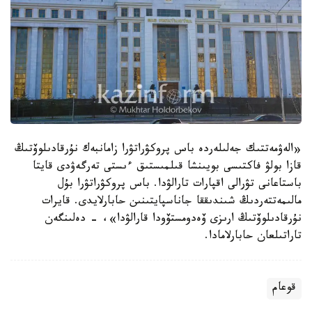
«الەۋمەتتىك جەلىلەردە باس پروكۋراتۋرا زامانبەك نۇرقادىلوۆتىڭ
قازا بولۋ فاكتىسى بويىنشا قىلمىستىق ءىستى تەرگەۋدى قايتا
باستاعانى تۋرالى اقپارات تارالۋدا. باس پروكۋراتۋرا بۇل
مالىمەتتەردىڭ شىندىققا جاناسپايتىنىن حابارلايدى. قايرات
نۇرقادىلوۆتىڭ ارىزى ۆەدومستۆودا قارالۋدا»، - دەلىنگەن
تاراتىلعان حابارلامادا.
قوعام