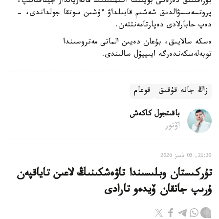
بۇزاقىلىق دەرەگى بويىنشا اكىمشىلىك ماتەريالدار جيناقتالىپ،
پروتسەسسۋالدىق شەشىم قابىلداۋ ءۇشىن سوتقا جولداندى، -
دەپ حابارلادى دەپارتامەنتتەن.
ەسكە سالايىق، بۇعان دەيىن الماتى مەتروسىندا
توبەلەسكەندەرگە ايىپپۇل سالىندى.
زاڭ جانە قۇقىق
قوعام
باقىتجول كاكەش
اۆتور
21:30, 05 تامىز 2026
تۇركىستان وبلىسىندا تاۋەشكىنىڭ لاعىن تاياقپەن
ۇرىپ جاتقان ۆيدەو تارادى