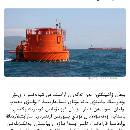
Фото: Kazinform
بۇعان ۆاشينگتون مەن تەگەران اراسىنداعى شيەلەنىس، ورمۋز
بۇعازىنىڭ جابىلۋى جانە مۇناي نىساندارىنىڭ ءبۇلىنۋى سەبەپ
بولعان. سونىمەن قاتار ا ق ش ءوز مۇنايىن كوبىرەك وڭدەي
باستاپ، ۆەنەسۋەلادان مۇناي يمپورتىن ارتتىردى. ساراپشىلاردىڭ
بولجامىنا قاراعاندا، تامىز ايىندا ساۋد ارابياسىنان جەتكىزىلەتىن