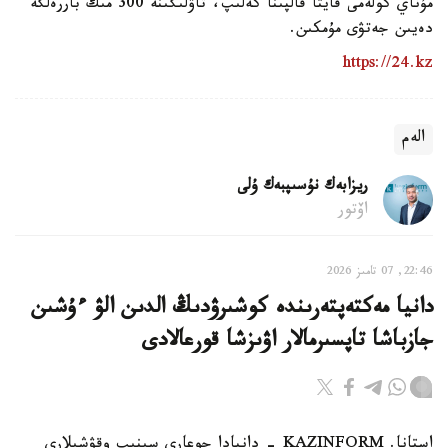
مۇناي كولەمى قايتا قالپىنا كەلىپ، تاۋلىگىنە 300 مىڭ باررەلگە
دەيىن جەتۋى مۇمكىن.
https://24.kz
الەم
ريزابەك نۇسىپبەك ۇلى
اۆتور
22:46, 07 تامىز 2026
دانيا مەكتەپتەرىندە كوشىرۋدىڭ الدىن الۋ ءۇشىن
جازباشا تاپسىرمالار اۋىزشا قورعالادى
استانا. KAZINFORM - دانيادا جوعارى سىنىپ وقۋشىلارى