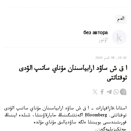
الەم
без автора
اۆتور
10:42, 08 تامىز 2026
ا ق ش ساۋد ارابياسىنان مۇناي ساتىپ الۋدى
توقتاتتى
استانا.قازاقپارات - ا ق ش ساۋد ارابياسىنان مۇناي ساتىپ الۋدى
توقتاتتى. Bloomberg اگەنتتىگىنىڭ حابارلاۋىنشا، شىلدە ايىنىڭ
قورىتىندىسى بويىنشا ەلگە ساۋديالىق مۇناي مۇلدە
جەتكىزىلمەگەن.