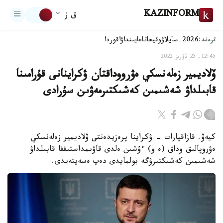
KAZINFORM
ق ز
ترەند:
2026-سايلاۋ
وقيعا
تاعايىنداۋ
اقوردا
12:45, 25 ناۋرىز 2022
ۆلاديمير زەلەنسكي ەۋرووداقتان ۋكراينانى قۇرامىنا
قابىلداۋ شەشىمىن كەشىكتىرمەۋىن سۇرادى
كيەۆ. قازاقپارات - ۋكراينا پرەزيدەنتى ۆلاديمير زەلەنسكي
ەۋروپالىق وداق (ە و) ءۇشىن ەلدى قاۋىمداستىققا قابىلداۋ
شەشىمىن كەشىكتىرۋگە بولمايدى دەپ ەسەپتەيدى.