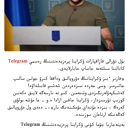
بۇل تۋرالى قازاقپارات ۋكراينا پرەزيدەنتىنىڭ رەسمي
Telegram
كانالىنا سىلتەمە جاساپ حابارلايدى.
«قازىر ءبىز ۋكراينانىڭ ەۋروپالىق وداققا كىرۋ جولىن سالىپ
جاتىرمىز. وسى جەردە سىزدەردەن شەشىم قابىلداۋدا
كەشىكپەۋلەرىڭىزدى وتىنەمىن. كىم نە نارسەگە لايىق ەكەنىن
كورىپ تۇرسىزدار، ۋكراينا جاقىن ارادا ە و - عا مۇشە بولۋى
كەرەك ، بىزدە مۇنداي مۇمكىندىك بار»،- دەدى ول ەۋروپالىق
كەڭەسكە ارناعان سوزىندە.
بەينەجازبا جۇما كۇنى ۋكراينا پرەزيدەنتىنىڭ Telegram