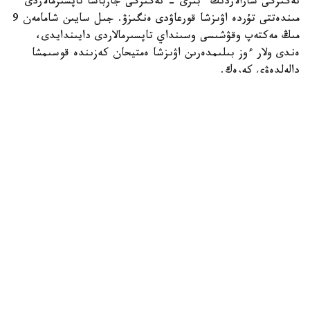
نەگىزگى شارالاردىڭ ءبىرى - نەگىزگى جازباشا تاپسىرمالاردى
مىندەتتى تۇردە اۋىزشا قورعاۋدى ەنگىزۋ. جىل سايىن شامامەن 9
مىڭ مەكتەپ وقۋشىسى وسىنداي تاپسىرمالاردى دايىندايدى،
ەندى ولار ءوز بىلىمدەرىن اۋىزشا ەمتيحان كەزىندە قوسىمشا
دالەلدەۋى كەرەك.
بۇل شارالار 16 جاستان اسقان ورتا مەكتەپ وقۋشىلارىنا قاتىستى
بولادى.
بۇدان باسقا، مەكتەپتەر وقۋشىلاردى جازباشا تاپسىرمالاردى ۇيدە
ەمەس، سىنىپتا مۇعالىمنىڭ باقىلاۋىمەن تىكەلەي ورىنداۋعا
شاقىرادى.
ج ي- ءدى پايدالانۋ ۇلتتىق ستراتەگيانىڭ بولىگى رەتىندە
مەكتەپتەر جازباشا ەمتيحاندار كەزىندە وقۋشىلاردىڭ كومپيۋتەر
پايدالانۋىن قاداعالايتىن قۇرالدار ەنگىزۋى كەرەك. مەكتەپتەر
ەمتيحاندار مەن ساباقتار كەزىندە مەكتەپ جەلىسىندەگى بەلگىلى
ءبىر رەسۋرستارعا قول جەتكىزۋدى شەكتەۋ ءۇشىن سۇزگىلەۋ
جۇيەلەرىن ورناتۋى ءتيىس.
وسىعان دەيىن QyzPU ستۋدەنتتەرى پەداگوگتەرگە ارنالعان