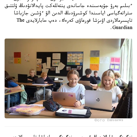
ءبىلىم بەرۋ جۇيەسىندە جاساندى ينتەللەكت پايدالانۋدىڭ ۇلتتىق
ستراتەگياسى اياسىندا كوشىرۋدىڭ الدىن الۋ ءۇشىن جازباشا
تاپسىرمالاردى اۋىزشا قورعاۋى كەرەك، دەپ حابارلايدى The
Guardian.
Фото: Euronews