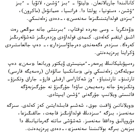
كانالىندا جاريالانعان. «ليتۆا - ءبىز ءۇشىن، لاتۆيا - ءبىز
ءۇشىن، ەستونيا، پولشا دا. فرانسيا، ەممانۋەل (ماكرون)،
ءبىزدى قولدايتىنىڭىزعا سەنەمىن»،-دەدى زەلەنسكي.
«ۆەنگريا - وسى جەردە توقتاپ، ءبىرىنشى جانە سوڭعى رەت
اشىق ايتقىم كەلەدى. كىمدى قولداۋدى وزدەرىڭىز شەشۋلەرىڭىز
كەرەك. سىزدەر ەگەمەندى دەرجاۆاسىزدار»،- دەپ جالعاستىردى
ۋكراينا پرەزيدەنتى.
رەسپۋبليكانىڭ پرەمەر-ءمينيسترى ۆيكتور وربانعا «سەن» دەپ
سويلەگەن زەلەنسكي ونى «سانكسيا سالۋدان (رەسەيگە قارسى)
تارتىنۋ- تارتىنباۋ، ءوز شەكاراسى ارقىلى قارۋ- جاراق وتكىزۋ-
وتكىزبەۋ جانە رەسەيمەن ساۋدا جۇرگىزۋ نە جۇرگىزبەۋگە
قاتىستى ويلانىپ جۇرگەنى ءۇشىن ايىپتادى.
«ويلاناتىن ۋاقىت جوق، شەشىم قابىلدايتىن كەز كەلدى. سىزگە
سەنەمىز، بىزگە ءسىزدىڭ قولداۋىڭىز قاجەت، حالقىڭىزعا،
ەۋروپالىق وداققا سەنەمىز. شەشۋشى ساتتە گەرمانيانىڭ دا
بىزبەن بىرگە بولاتىنىنا سەنەمىز»،-دەدى پرەزيدەنت.