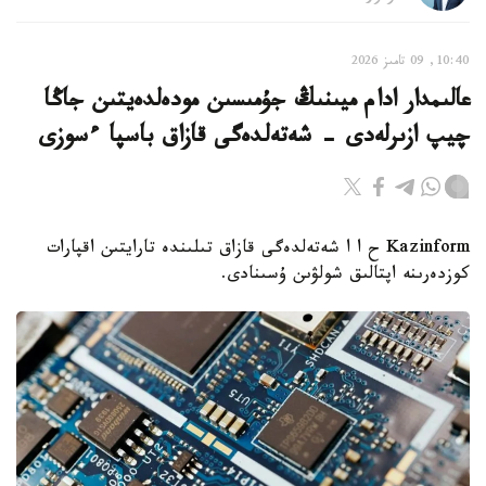
10:40, 09 تامىز 2026
عالىمدار ادام ميىنىڭ جۇمىسىن مودەلدەيتىن جاڭا
چيپ ازىرلەدى - شەتەلدەگى قازاق باسپا ءسوزى
Kazinform ح ا ا شەتەلدەگى قازاق تىلىندە تارايتىن اقپارات
كوزدەرىنە اپتالىق شولۋىن ۇسىنادى.