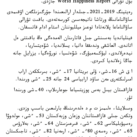
بۇل تۋرالى World Happiness Report جازدى.
رەيتينگ 2019-2021-جىلدار ارالىعىندا جۇرگىزىلگەن اۋقىمدى
ساۋالنامانىڭ ورتاشا ناتيجەسىن كورسەتەدى. باقىت تۋرالى
ساۋالناماعا پلانەتادا توعىز ميلليوننان استام ادام قاتىسقان.
فينليانديا بەسىنشى جىل قاتارىنان الەمدەگى ەڭ باقىتتى ەل
اتاندى. العاشقى وندىققا دانيا، يسلانديا، شۆەيتساريا،
نيدەرلاندى، ليۋكسەمبۋرگ، شۆەتسيا، نورۆەگيا، يزرايل جانە
جاڭا زەلانديا كىردى.
ا ق ش 16-شى، ۇلى بريتانيا 17- ءشى، بىرىككەن اراب
امىرلىكتەرى مەن ساۋد ارابياسى 24 جانە 25- ءشى ورىندا.
قازاقستان بيىل بەس پوزيتسياعا جوعارىلاپ، 40-شى ورىندا
تۇر.
وسىلايشا، ەلىمىز ت م د ەلدەرىنىڭ بارلىعىن باسىپ وزدى.
وتكەن جىلى قازاقستاننان وزعان وزبەكستان 53- ءشى، مولدوۆا
رەسپۋبليكاسى 62- ءشى، قىرعىزستان 64- ءشى، بەلارۋس
65- ءشى، رەسەي 80^- ءشى، ارمەنيا 82- ءشى، تاجىكستان