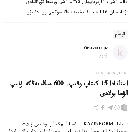
83- ءشى، ءازىربايجان 92^- ءشى ورىنعا تۇراقتادى.
اۋعانستان 146 ەلدىڭ ىشىندە ەڭ سوڭعى ورىندا تۇر.
قوعام
без автора
اۆتور
11:40, 09 تامىز 2026
استانادا 15 كىتاپ وقىپ، 600 مىڭ تەڭگە ۇتىپ
الۋعا بولادى
استانا. KAZINFORM - استانا «كىتاپ وقيتىن ۇلت»
رەسپۋبليكالىق جوباسىنا قوسىلدى. ەلوردا تۇرعىندارى التى ايدا