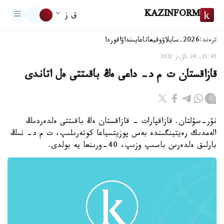
KAZINFORM
ق ز
ترەند:
2026-سايلاۋ
وقيعا
تاعايىنداۋ
اقوردا
21:45, 24 ناۋرىز 2022
قازاقستان ت م د- داعى ەڭ باقىتتى ەل اتاندى
نۇر-سۇلتان. قازاقپارات - قازاقستان ەڭ باقىتتى ەلدەردىڭ
الەمدىك رەيتينگىندە بەس پوزيتسياعا كوتەرىلىپ، ت م د- نىڭ
بارلىق ەلدەرىن باسىپ وزىپ، 40-ورىنعا يە بولدى.