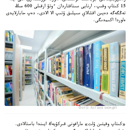
15 كىتاپ وقىپ، ارنايى سىناقتاردان ءوتۋ ارقىلى 600 مىڭ
تەڭگەگە دەيىن اقشالاي سىيلىق ۇتىپ الا الادى، دەپ حابارلايدى
ەلوردا اكىمدىگى.
Фото: Астана әкімдігі
«كىتاپ وقيتىن ۇلت» مارافونى قىركۇيەك ايىندا باستالادى.