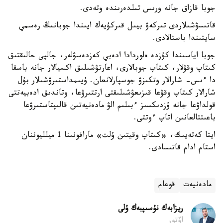
جوبا قازاق جانە ورىس تىلدەرىندە وتەدى.
قاتىسۋشىلاردى تىركەۋ بيىل قىركۇيەك ايىندا جوبانىڭ رەسمي
سايتىندا باستالادى.
جوبا اياسىندا كۇزدە ەلوردادا ادەبي كەزدەسۋلەر، جالپى حالىقتىق
كىتاپ وقۋلار، كىتاپ جوبالارى، اعارتۋشىلىق اكسيالار جانە باسقا
دا ءىس- شارالار وتكىزۋ جوسپارلانعان. ۇيىمداستىرۋشىلار بۇل
شارالار كىتاپ وقۋعا قىزىعۋشىلىقتى ارتتىرۋعا، وتاندىق ادەبيەتتى
قولداۋعا جانە ۇزدىكسىز ءبىلىم الۋ مادەنيەتىن قالىپتاستىرۋعا
باعىتتالعانىن اتاپ ءوتتى.
ايتا كەتەيىك، «كىتاپ وقيتىن ۇلت» مارافونىنا 1 ميلليوننان
استام ادام قاتىسادى.
مادەنيەت
قوعام
ريزابەك نۇسىپبەك ۇلى
اۆتور