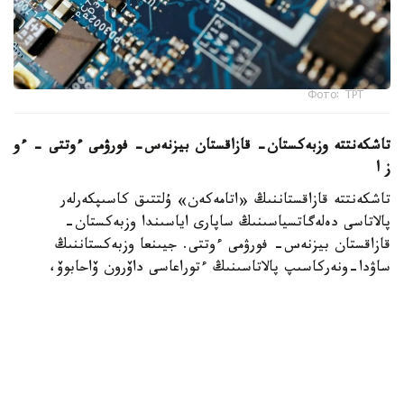
Фото: ТРТ
تاشكەنتتە وزبەكستان- قازاقستان بيزنەس- فورۋمى ءوتتى – ءو
ز ا
تاشكەنتتە قازاقستاننىڭ «اتامەكەن» ۇلتتىق كاسىپكەرلەر
پالاتاسى دەلەگاتسياسىنىڭ ساپارى اياسىندا وزبەكستان-
قازاقستان بيزنەس- فورۋمى ءوتتى. جيىنعا وزبەكستاننىڭ
ساۋدا-ونەركاسىپ پالاتاسىنىڭ ءتوراعاسى داۆرون ۆاحابوۆ،
«اتامەكەن» ۇ ك پ پرەزيديۋمىنىڭ ءتوراعاسى قانات
شارىپبايەۆ، مەملەكەتتىك ورگاندار مەن سالالىق بىرلەستىكتەردىڭ
باسشىلارى، سونداي-اق ەكى ەلدەن 300 دەن استام كاسىپكەر
قاتىستى. فورۋمدا ساۋدا-ەكونوميكالىق جانە ينۆەستيتسيالىق
ىنتىماقتاستىقتى كەڭەيتۋ، ونەركاسىپتىك كووپەراتسيا مەن