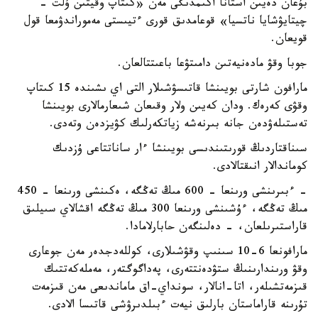
بۇعان دەيىن استانا اكىمدىگى مەن «كىتاپ وقيتىن ۇلت -
چيتايۋشايا ناتسيا» قوعامدىق قورى ءتيىستى مەموراندۋمعا قول
قويعان.
جوبا وقۋ مادەنيەتىن دامىتۋعا باعىتتالعان.
مارافون شارتى بويىنشا قاتىسۋشىلار التى اي ىشىندە 15 كىتاپ
وقۋى كەرەك. ودان كەيىن ولار وقىعان شىعارمالارى بويىنشا
تەستىلەۋدەن جانە بىرنەشە زياتكەرلىك كۋيزدەن وتەدى.
سىناقتاردىڭ قورىتىندىسى بويىنشا ءار ساناتتاعى ۇزدىك
كوماندالار انىقتالادى.
- ءبىرىنشى ورىنعا - 600 مىڭ تەڭگە، ەكىنشى ورىنعا - 450
مىڭ تەڭگە، ءۇشىنشى ورىنعا 300 مىڭ تەڭگە اقشالاي سىيلىق
قاراستىرىلعان، - دەلىنگەن حابارلامادا.
مارافونعا 6-10 سىنىپ وقۋشىلارى، كوللەدجدەر مەن جوعارى
وقۋ ورىندارىنىڭ ستۋدەنتتەرى، پەداگوگتەر، مەملەكەتتىك
قىزمەتشىلەر، اتا-انالار، سونداي-اق ماماندىعى مەن قىزمەت
تۇرىنە قاراماستان بارلىق نيەت ءبىلدىرۋشى قاتىسا الادى.