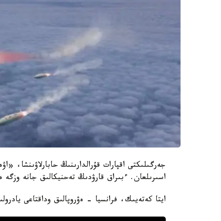
جەرگىلىكتى اقپارات قۇرالدارىنىڭ حابارلاۋىنشا، «ا
اسىرىلعان. ءبىراق قارۋدىڭ تەحنيكالىق جانە وزگە ەرە
ايتا كەتەيىك، فرانسيا - ەۋروپالىق وداقتاعى يادرولى