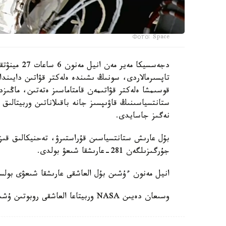
Фото: Space
دجەسسيكا مە
تاپسىرمالاردى، سونىڭ ىشىندە ەلەكتر قۋاتىن دايىندا
قوسىمشا ەلەكتر قۋاتىمەن قامتاماسىز ەتەتىن، ماڭىزد
ستانتسياسىنىڭ قاۋىپسىز جانە باقىلاناتىن وربيتالىق 
نەگىز جاسايدى.
بۇل عارىش ستانتسياسىن قۇراستىرۋ، تەحنيكالىق قىزم
جۇرگىزىلگەن 281-عارىشقا شىعۋ بولدى.
انيل مەنون ءۇشىن بۇل العاشقى عارىشقا شىعۋى بول
وسىعان دەيىن NASA وربيتاعا العاشقى روبوتىن ۇشىرعانىن حابارلادىق.