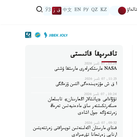
الداۋ
KZ
QZ
РУ
EN
中文
ق ز
ЎЗ
تاقىرىپقا قاتىستى
13:24, 07 تامىز 2026
NASA عارىشكەرلەرى عارىشقا ۇشتى
11:25, 07 تامىز 2026
ا ق ش مۋزەيىندەگى التىن ۇزەڭگى
10:24, 07 تامىز 2026
تۋۆاداعى «پاتشالار اڭعارىنان» تابىلعان
ەسكەرتكىشتەر ساق مادەنيەتىن تەرەڭ
زەرتتەۋگە جول اشادى
09:52, 07 تامىز 2026
قىتاي مارستان اكەلىنەتىن توپىراقتى زەرتتەيتىن
ارنايى زەرتحانا تۇرعىزادى