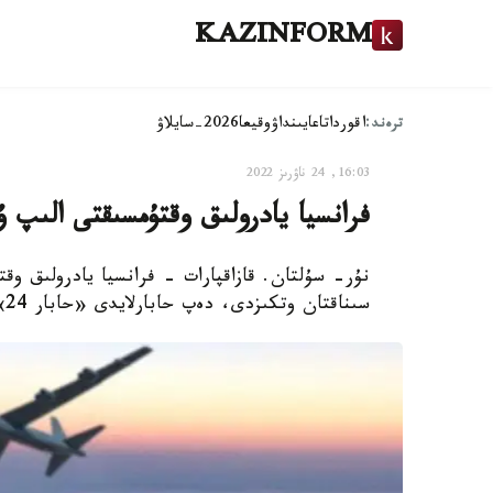
KAZINFORM
ترەند:
اقوردا
تاعايىنداۋ
وقيعا
2026-سايلاۋ
16:03, 24 ناۋرىز 2022
فرانسيا يادرولىق وقتۇمسىقتى الىپ 
نۇر- سۇلتان. قازاقپارات - فرانسيا يادرولىق وقت
سىناقتان وتكىزدى، دەپ حابارلايدى «حابار 24».