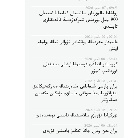
09:25, 07 تامىز 2026
پولشادا بالمۇزداق ساتىلعان ءدامحانا استىنان
900 جىل بۇرىنعى شىركەۋدىڭ قالدىقتارى
تابىلدى
07:06, 07 تامىز 2026
عالىمدار جەردىڭ بولاشاعى تۋرالى تىڭ بولجام
ايتتى
22:44, 06 تامىز 2026
كورەيلەر اقىلدى قوسىمشا ارقىلى ىستىقتان
قورعانىپ ءجۇر
21:43, 06 تامىز 2026
يران پارسى شىعاناعى ەلدەرىنىڭ ەنەرگەتيكالىق
ينفراقۇرىلىمىنا سوققى جاساۋى مۇمكىن ەكەنىن
ەسكەرتتى
21:29, 06 تامىز 2026
تۇركيادا تۋريزم سالاسىنىڭ تابىسى تومەندەدى
21:04, 06 تامىز 2026
يران مەن ومان جاڭا تەڭىز باعىتىن قۇردى