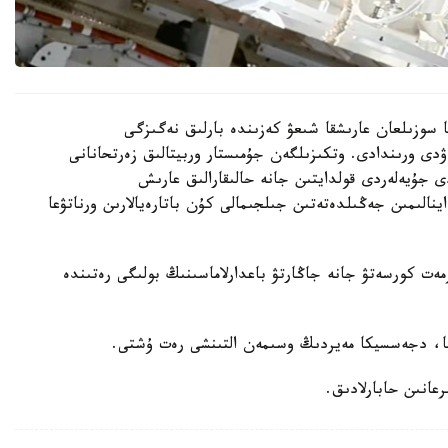
ير مەن انيل مەنون 6 ساعات 27 مينۋتقا سوزىلعان عارىشقا شىعۋ كەزىندە بارلىق نەگىزگى
ۋدى ورىندادى. وتكىزىلگەن جۇمىستار وربيتالىق زەرتحانانى
ى جۇيەلەردى قولدايتىن جانە حالىقارالىق عارىش
اينالىمىن جەڭىلدەتەتىن جىلجىمالى كۇن باتارەيالارىن ورناتۋعا
ەت كورسەتۋ جانە جاڭارتۋ باعدارلاماسىنىڭ بولىگى رەتىندە
سا، دجەسسيكا مەيردىڭ وسىمەن التىنشى رەت ۇشتى.