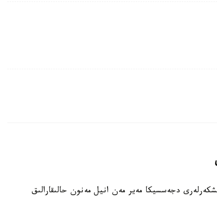
نىڭ امەريكالىق عارىشكەرلەرى دجەسسيكا مەير مەن انيل مەنون حالىقارالىق