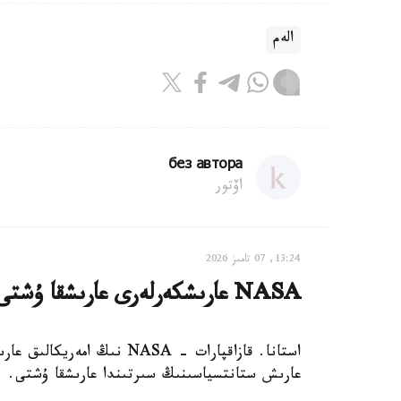
الەم
без автора
اۆتور
13:24, 07 تامىز 2026
NASA عارىشكەرلەرى عارىشقا ۇشتى
استانا. قازاقپارات - NASA 
عارىش ستانتسياسىنىڭ سىرتىندا عارىشقا ۇشتى.