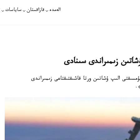
الەمدە
قازاقستان
ساياسات
ت
ۇشاتىن زىمىراندى سىنادى
ۇمسىقتى الىپ ۇشاتىن ورتا قاشىقتىقتاعى زىمىراندى