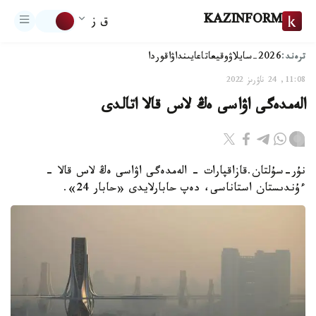
KAZINFORM
ق ز
ترەند:
2026-سايلاۋ
وقيعا
تاعايىنداۋ
اقوردا
11:08, 24 ناۋرىز 2022
الەمدەگى اۋاسى ەڭ لاس قالا اتالدى
نۇر-سۇلتان.قازاقپارات - الەمدەگى اۋاسى ەڭ لاس قالا -
ءۇندىستان استاناسى، دەپ حابارلايدى «حابار 24».