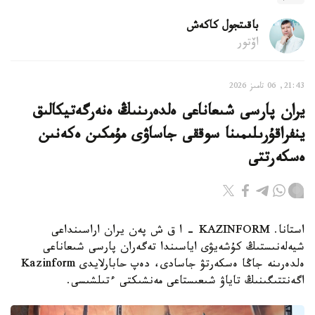
باقىتجول كاكەش
اۆتور
21:43, 06 تامىز 2026
يران پارسى شىعاناعى ەلدەرىنىڭ ەنەرگەتيكالىق
ينفراقۇرىلىمىنا سوققى جاساۋى مۇمكىن ەكەنىن
ەسكەرتتى
استانا. KAZINFORM - ا ق ش پەن يران اراسىنداعى
شيەلەنىستىڭ كۇشەيۋى اياسىندا تەگەران پارسى شىعاناعى
ەلدەرىنە جاڭا ەسكەرتۋ جاسادى، دەپ حابارلايدى Kazinform
اگەنتتىگىنىڭ تاياۋ شىعىستاعى مەنشىكتى ءتىلشىسى.