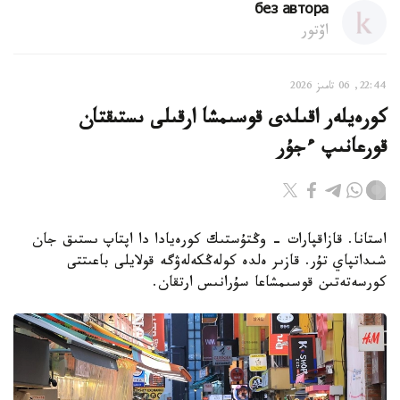
без автора
اۆتور
22:44, 06 تامىز 2026
كورەيلەر اقىلدى قوسىمشا ارقىلى ىستىقتان
قورعانىپ ءجۇر
استانا. قازاقپارات - وڭتۇستىك كورەيادا دا اپتاپ ىستىق جان
شىداتپاي تۇر. قازىر ەلدە كولەڭكەلەۋگە قولايلى باعىتتى
كورسەتەتىن قوسىمشاعا سۇرانىس ارتقان.