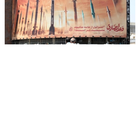
Фото: x.com / @EnglishFars
Reuters اگەنتتىگىنىڭ بەس دەرەككوزىنە سۇيەنگەن مالىمەتىنە
سايكەس، يران ا ق ش ءوز اۋماعىنا تاعى دا سوققى جاسايتىن
بولسا، ايماقتاعى ستراتەگيالىق ماڭىزى بار ەنەرگەتيكالىق
ينفراقۇرىلىم نىساندارىنا جاۋاپ رەتىندە سوققى بەرەتىنىن
مالىمدەگەن.
اگەنتتىك مالىمەتىنشە، بۇل ەسكەرتۋ ا ق ش پرەزيدەنتى دونالد