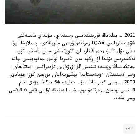
2021 -جىلدىڭ قورىتىندىسى وسىنداي. مۇنداي مالىمەتتى
شۆەيتساريالىق IQAir زەرتتەۋ ۇيىمى جاريالادى. وسىلايشا نيۋ-
دەلي بۇل ءتىزىمدى قاتارىنان ءتورتىنشى جىل باستاپ تۇر.
تەكسەرىس مۇندا اۋا وكپە مەن تامىرعا تولىق جەتپەيتىنى جانە
جەتكەننىڭ وزىندە تىنىس الۋ اۋرۋلارىن تۋدىراتىنى انىقتالعان.
وسى لاستىقتان ءۇندىستاندا ميلليونداعان تۇرعىن كوز جۇمادى.
2020 -جىلى ءبىر عانا نيۋ- دەليدە 54 مىڭعا جۋىق ادام
قايتىس بولعان. زەرتتەۋ بويىنشا، الەمنىڭ اۋاسى لاس 6 قالاسى
وسى ەلدە.
الەم