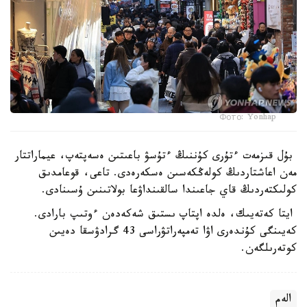
Фото: Yonhap
بۇل قىزمەت ءتۇرى كۇننىڭ ءتۇسۋ باعىتىن ەسەپتەپ، عيماراتتار
مەن اعاشتاردىڭ كولەڭكەسىن ەسكەرەدى. تاعى، قوعامدىق
كولىكتەردىڭ قاي جاعىندا سالقىنداۋعا بولاتىنىن ۇسىنادى.
ايتا كەتەيىك، ەلدە اپتاپ ىستىق شەكەدەن ءوتىپ بارادى.
كەيىنگى كۇندەرى اۋا تەمپەراتۋراسى 43 گرادۋسقا دەيىن
كوتەرىلگەن.
الەم