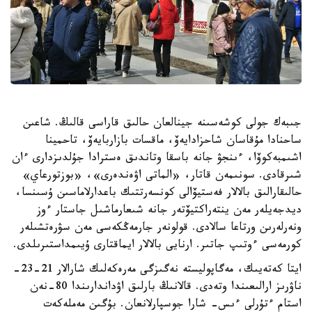
جىبەك جولى كوشەسىنە جينالعان حالىق قاراسى قالىڭ. شاعىن
ساحنادا مۇقاسان شاحزادايەۆ، ماقسات بازاربايەۆ، تاحمينا
اشىمبەكوۆا، ءىنجۋ جانە باسقا وتاندىق ەسترادا جۇلدىزدارى ءان
شىرقادى. سونىمەن قاتار، «الماتى اۋەندەرى»، «بوزتورعاي»
حالىقارالىق بالالار فەستيۆالى كونسەرتتىك باعدارلاماسىن ۇسىنسا،
ديدجەيلەر مەن ينتەراكتيۆتەر جانە شىعارماشىل جاستار ءوز
ونەرلەرىن ورتاعا سالادى. قولونەر جارمەڭكەسى مەن سۋرەتشىلەر
كورمەسى ءوتىپ جاتىر. ارنايى بالالار ايماقتارى ۇيىمداستىرىلدى.
ايتا كەتەيىك، مەگاپوليستە نەگىزگى مەرەكەلىك شارالار 21-23-
ناۋرىز ارالىعىندا وتەدى. قالانىڭ بارلىق اۋداندارىندا 80-نەن
استام ءتۇرلى ءىس- شارا جوسپارلانعان. بۇگىن مەملەكەت