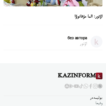
اۆتور: الما مۇقانوۆا
без автора
اۆتور
KAZINFORM
بوليمدەر
وقيعا