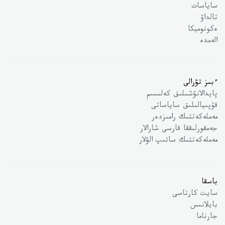
ساياسات
تالداۋ
ەكونوميكا
الەمدە
ءبىز تۋرالى
پايدالانۋشىلىق كەلىسىم
قۇپىيالىلىق ساياساتى
مەملەكەتتىك رامىزدەر
جەمقورلىققا قارسى شارالار
مەملەكەتتىك ساتىپ الۋلار
باسقا
سايت كارتاسى
بايلانىس
جارناما