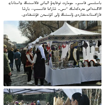
باسشىسى قاسىم- جومارت توقايەۆ الماتى قالاسىنىڭ «استانا»
الاڭىنداعى مەرەكەلىك ءىس- شاراعا قاتىسىپ، بارشا
قازاقستاندىقتاردى ۇلىستىڭ ۇلى كۇنىمەن قۇتتىقتادى.