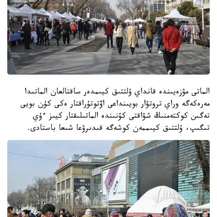
الماتى مۋزەيىندە قانداي ۇلتتىق كيىمدەر ساقتالعان الماتىدا
مەرەكەگە وراي تروتۋار بويىنداعى اۆتوتۇراقتار ەكى كۇن بويى
تەگىن كوكتەمنىڭ شۋاقتى كۇنىندە الماتىلىقتار كيىز ءۇي
تىگىپ، ۇلتتىق كيىممەن كوشەگە قىدىرۋعا شىعا باستادى.