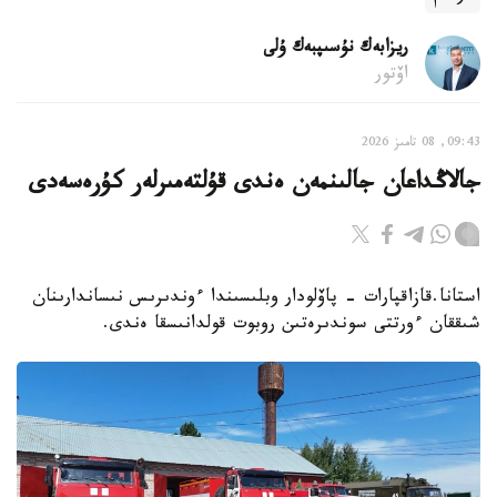
ريزابەك نۇسىپبەك ۇلى
اۆتور
09:43, 08 تامىز 2026
جالاڭداعان جالىنمەن ەندى قۇلتەمىرلەر كۇرەسەدى
استانا.قازاقپارات - پاۆلودار وبلىسىندا ءوندىرىس نىساندارىنان
شىققان ءورتتى سوندىرەتىن روبوت قولدانىسقا ەندى.