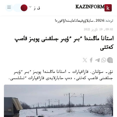
KAZINFORM
ق ز
ترەند:
2026-سايلاۋ
وقيعا
تاعايىنداۋ
اقوردا
09:02, 19 ناۋرىز 2022
استانا ماڭىندا ءبىر ءۇيىر جىلقىنى پويىز قاعىپ
كەتتى
نۇر- سۇلتان. قازاقپارات - استانا ماڭىندا پويىز ءبىر ءۇيىر
جىلقىنى قاعىپ كەتتى، دەپ حابارلايدى قازاقپارات ءتىلشىسى.