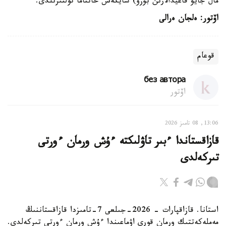
مال جايۋ قاعيدالارىن بۇزۋ) سايكەس حاتتاما تولتىرىلدى.
اۆتور: ەلجان ەرالى
قوعام
без автора
اۆتور
13:06, 08 تامىز 2026
قازاقستاندا ءبىر تاۋلىكتە ءۇش ورمان ءورتى
تىركەلدى
استانا. قازاقپارات - 2026-جىلعى 7-تامىزدا قازاقستاننىڭ
مەملەكەتتىك ورمان قورى اۋماعىندا ءۇش ورمان ءورتى تىركەلدى.