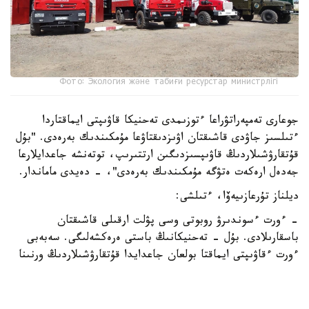
Фото: Экология және табиғи ресурстар министрлігі
جوعارى تەمپەراتۋراعا ءتوزىمدى تەحنيكا قاۋىپتى ايماقتاردا
ءتىلسىز جاۋدى قاشىقتان اۋىزدىقتاۋعا مۇمكىندىك بەرەدى. "بۇل
قۇتقارۋشىلاردىڭ قاۋىپسىزدىگىن ارتتىرىپ، توتەنشە جاعدايلارعا
جەدەل ارەكەت ەتۋگە مۇمكىندىك بەرەدى"، - دەيدى ماماندار.
ديلناز تۇرعازىيەۆا، ءتىلشى:
- ءورت ءسوندىرۋ روبوتى وسى پۋلت ارقىلى قاشىقتان
باسقارىلادى. بۇل - تەحنيكانىڭ باستى ەرەكشەلىگى. سەبەبى
ءورت ءقاۋىپتى ايماقتا بولعان جاعدايدا قۇتقارۋشىلاردىڭ ورنىنا
روبوت جىبەرىلىپ، ەڭ قاتەرلى جۇمىستى وسى تەحنيكا اتقارادى.
وپەراتور قۇرىلعىنا 700 مەتر قاشىقتىقتان باعىتتايدى. روبوتتىڭ
الدىڭعى بولىگىنە كامەرا ورناتىلعان. ونىڭ كومەگىمەن ماماندار