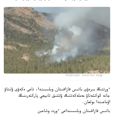
Видеодан алынған кадр
ءورتتىڭ بىرەۋى باتىس قازاقستان وبلىسىندا، تاعى ەكەۋى ۇلىتاۋ
جانە كوكشەتاۋ مەملەكەتتىك ۇلتتىق تابيعي پاركتەرىنىڭ
اۋماعىندا بولعان.
باتىس قازاقستان وبلىسىنداعى ءورت وشاعىن