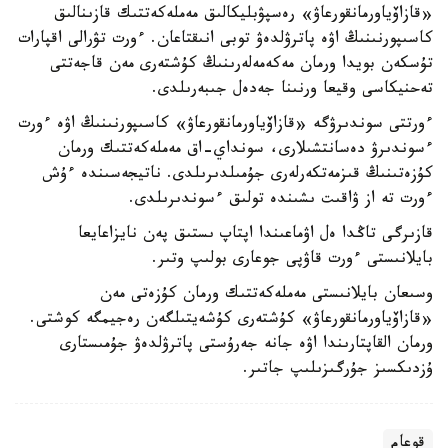
«قازاۆياورمانقورعاۋ» رەسپۋبليكالىق مەملەكەتتىك قازىنالىق
كاسىپورنىنىڭ اۋە پاترۋلدەۋ توبى انىقتاعان. ءورت تۋرالى اقپارات
تۇسكەن بويدا ورمان مەكەمەلەرىنىڭ كۇشتەرى مەن قاجەتتى
تەحنيكاسى وقيعا ورنىنا جەدەل جىبەرىلدى.
ءورتتى سوندىرۋگە «قازاۆياورمانقورعاۋ» كاسىپورنىنىڭ اۋە ءورت
ءسوندىرۋ دەسانتشىلارى، سونداي-اق مەملەكەتتىك ورمان
كۇزەتىنىڭ قىزمەتكەرلەرى جۇمىلدىرىلدى. ناتيجەسىندە ءۇش
ءورت تە از ۋاقىت ىشىندە تولىق ءسوندىرىلدى.
قازىرگى تاڭدا ەل اۋماعىندا اپتاپ ىستىق پەن نايزاعايعا
بايلانىستى ءورت قاۋپى جوعارى بولىپ وتىر.
وسىعان بايلانىستى مەملەكەتتىك ورمان كۇزەتى مەن
«قازاۆياورمانقورعاۋ» كۇشتەرى كۇشەيتىلگەن رەجيمگە كوشتى.
ورمان القاپتارىندا اۋە جانە جەرۇستى پاترۋلدەۋ جۇمىستارى
ۇزدىكسىز جۇرگىزىلىپ جاتىر.
قوعام