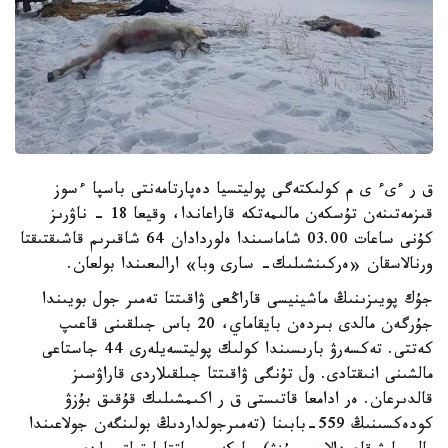
ق ر ءىء ى م كولىكتەگى پوليتسيا دەپارتامەنتى باسپا ءسوز
قىزمەتىنەن تۇسكەن مالىمەتكە قاراعاندا، وقيعا 18 - ناۋرىز
كۇنى ساعات 03.00 شاماسىندا ەلوردادان 64 شاقىرىم قاشىقتىقتا
ورنالاسقان «ەركىنشىلىك- سارى وبا» ارالىعىندا بولعان.
جۇك پويىزىنىڭ ماشينيسى قاراڭعى ۋاقىتتا تەمىر جول بويىندا
جۇرگەن مالدى بىردەن بايقاماي، 20 باس جىلقىنى قاعىپ
كەتتى. تەكسەرۋ بارىسىندا كولىك پوليتسەيلەرى 44 جاستاعى
مالشىنى انىقتادى. ول تۇنگى ۋاقىتتا جىلقىلاردى قاراۋسىز
قالدىرعان. ەر ادامعا قاتىستى ق ر اكىمشىلىك قۇقىق بۇزۋ
كودەكسىنىڭ 559-بابىنا (تەمىرجولداردىڭ بولىنگەن جولاعىندا