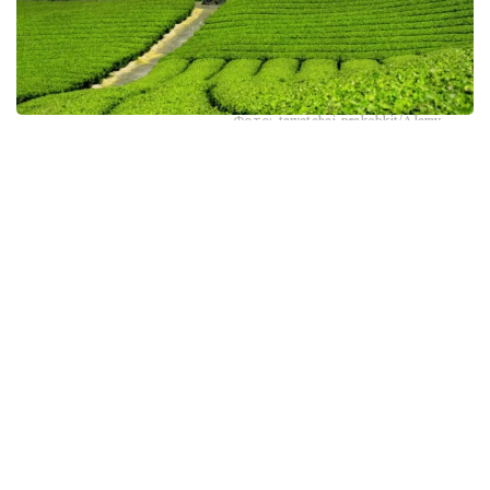
Фото: tawatchai prakobkit/Alamy
اسىرەسە جازعى اپتاپ، جىلى تۇندەر جانە كوكتەمدەگى اۋا
رايىنىڭ قۇبىلمالىلىعى شاي بۇتالارىنا قوسىمشا سالماق ءتۇسىرىپ
وتىر. عالىمدار ماسەلەنى شەشۋ ءۇشىن ىستىققا ءتوزىمدى
سۇرىپتاردى گەنومدىق ادىستەرمەن ىرىكتەۋگە كىرىسكەن، دەپ
حابارلايدى turkystan.kz newscientist.com-عا سىلتەمە
جاساپ.
الايدا الەۋمەتتىك جەلىلەردە تاراعان «تەمپەراتۋرا تاعى 1°C- قا
كوتەرىلسە، ماتچا مۇلدە جوعالادى» دەگەن مالىمدەمەنى عىلىمي
تۇرعىدان دالەلدەنگەن بولجام دەۋگە بولمايدى. قازىرگى
زەرتتەۋلەر كليماتتىڭ جىلىنۋى ءونىم كولەمىن ازايتىپ، جوعارى
ساپالى ماتچانىڭ ءدامىن وزگەرتۋى مۇمكىن ەكەنىن كورسەتەدى.