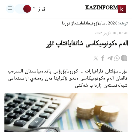
KAZINFORM
ق ز
ترەند:
2026-سايلاۋ
وقيعا
تاعايىنداۋ
اقوردا
07:48, 18 ناۋرىز 2022
الەم ەكونوميكاسى شاتقاياقتاپ تۇر
نۇر-سۇلتان.قازاقپارات - كورونايۆرۋس پاندەمياسىنان السىرەپ
قالعان الەم ەكونوميكاسى ەندى ۋكراينا مەن رەسەي اراسىنداعى
شيەلەنىستەن زارداپ شەكتى.