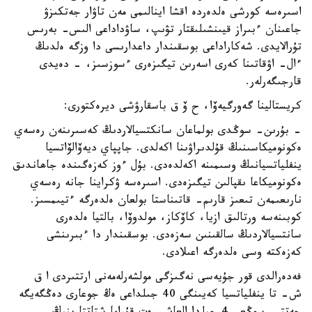
اسىرەسە كورشى ەلدەردە اقشا اينالىمى مەن تاۋار جەتكىزۋ
جاعىنان ءبىراز قيىنشىلىقتار تۋىپ، ساۋداداعى الىس- بەرىس
تۇرالايدى. شەكاراداعى بوسقىندار داعدارىسى دا وزگە ەلدىڭ
ءال- اۋقاتىنا كەرى اسەرىن تيگىزەرى ءسوزسىز، - دەيدى
قارجىگەرلەر.
كريستالينا گەورگيەۆا، ح ۆ ق باسقارۋشى ديرەكتورى:
- بۇرىن- سوڭدى بولماعان سانكتسيالاردىڭ كەسىرىنەن رەسەي
ەكونوميكاسىنىڭ قۇلدىراۋىنا اكەلدى. جاپپاي ديەۆالۆاتسيا
ينفلياتسيانىڭ وسىمىنە اكەلدەدى. بۇل ءوز كەزەگىندە جاھاندىق
ەكونوميكاعا ىقپالىن تيگىزەدى. اسىرەسە ۋكراينا جانە رەسەي
نارىعىمەن تىعىز قارىم- قاتىناستا بولعان ەلدەرگە ءتيىمسىز.
كوبىنەسە ورتالىق ازيا، كاۆكاز، مولدوۆا، بالتيا ەلدەرى
سانتسيالاردىڭ سالقىنىن سەزەدى. بوسقىندار دا ءبىرىنشى
كەزەكتە وسى ەلدەرگە اعىلادى.
فەدەرالدى قور جۇيەسى نەگىزگى مولشەرلەمەنى ارتتىردى ا ق
ش- تا ينفلياتسيا كەيىنگى 40 جىلداعى ەڭ جوعارى دەڭگەيگە