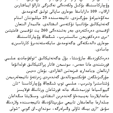
وۆچاركاسىنىڭ بۇكىل ولكەدەگى نەگىزگى تارالۋ ايماقتارىن
ارالاپ، 109 داراباسقا جوعارى ساپالى تولىق گەنومدىق
سەكۆەنيرلەۋ جۇرگىزدى. ناتيجەسىندە 25 ميلليوننان استام
گەنەتيكالىق مۋتاتسيا نۇكتەسى انىقتالدى. عالىمدار الىنعان
اۋقىمدى دەرەكتەردى جەر بەتىندەگى 260 يت تۇقىمىن قامتيتىن
ءىرى دەرەكقورمەن سالىستىرىپ، شىڭجاڭ وۆچاركاسىنىڭ
جوعارى دالدىكتەگى «گەنومدىق سايكەستەندىرۋ كارتاسىن»
جاسادى.
دەرەككوزدىڭ جازۋىنشا، بۇل «گەنەتيكالىق ءتولقۇجات» عىلىمي
قورىتىندى عانا ەمەس، سونىمەن قاتار پراكتيكالىق قولدانۋعا
ارنالعان «باعدار» قىزمەتىن اتقارادى. بۇعان دەيىن
جۇرگىزىلگەن فۋنكتسيونالدىق گەندەردى زەرتتەۋ ناتيجەلەرىمەن
ۇشتاستىرا وتىرىپ، عىلىمي توپ شىڭجاڭ وۆچاركاسىنا ءتان
گيپوكسياعا توزىمدىلىك جانە قورشاعان ورتانىڭ قولايسىز
جاعدايلارىنا بەيىمدەلۋ گەندەرىن انىقتادى. وسىلايشا مىڭداعان
جىلدارعا جالعاسقان تابيعي سۇرىپتالۋدىڭ ناتيجەسىندە ولاردىڭ
سۋىق ءارى بيىك تاۋلى وڭىرلەرگە، سونداي-اق گوبي ءشولى