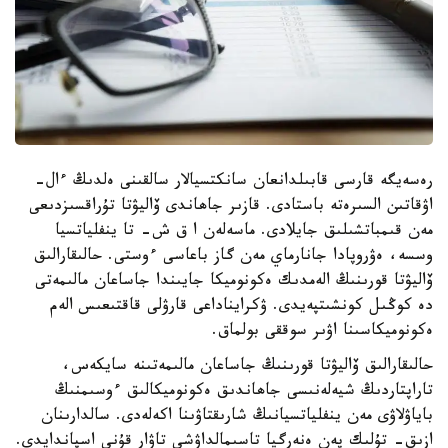
رەسەيگە قارسى قابىلدانعان سانكتسيالار سالقىنى ەلدىڭ ءال-
اۋقاتىن السىرەتە باستادى. قازىر جاھاندى ۆاليۋتا تۇراقسىزدىعى
مەن قىمباتشىلىق جايلادى. ماسەلەن ا ق ش- تا ينفلياتسيا
وسسە، ەۋروپادا جانارماي مەن گاز باعاسى ءوستى. حالىقارالىق
ۆاليۋتا قورىنىڭ الەمدىك ەكونوميكا جايىندا جاساعان مالىمەتى
دە كوڭىل كونشىتپەيدى. ۋكرايناداعى قارۋلى قاقتىعىس الەم
ەكونوميكاسىنا اۋىر سوققى بولماق.
حالىقارالىق ۆاليۋتا قورىنىڭ جاساعان مالىمەتىنە سايكەس،
تاراپتاردىڭ شيەلەنىسى جاھاندىق ەكونوميكالىق ءوسىمنىڭ
باياۋلاۋى مەن ينفلياتسيانىڭ شارىقتاۋىنا اكەلەدى. سالدارىنان
ازىق- تۇلىك پەن ەنەرگيا تاسىمالداۋشى تاۋار قۇنى اسپاندايدى.