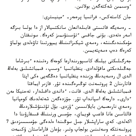
ءوسىمىن شەكتەگەن بولاتىن.
جان كاستەكس، فرانسيا پرەمەر- ءمينيسترى:
- رەسەيگە قاتىستى قابىلدانعان سانكتسيالار از دا بولسا بىزگە
اسەر ەتەدى. بۇنى جاقسى ءتۇسىنۋىمىز كەرەك. سونىقتان
مۇمكىندىگىنشە، رەسەي شيكىزاتىنىڭ يمپورتىنا تاۋەلدى بولماۋ
كەرەك دەپ ەسەپتەيمىن.
جەرگىلىكتى بيلىك كاسىپورىندارعا كومەك رەتىندە ءبىرشاما
جەڭىلدىكتى ماقۇلدادى. ينفلياتسيا ءوسىپ، قىمباتشىلىق بەلەڭ
الدى ال رەسەيدىڭ وزىندە ينفلياتسيا دەڭگەيى ەكى اپتا
قاتارىنان 2 پروتسەنت توڭىرەگىندە تۇر. قازىر ايماقتا
قىمباتشىلىق بەلەڭ الدى. قانت، ءداندى داقىلدار، تەحنيكا مەن
ءدارى- دارمەك اسپانداپ تۇر. جۇزدەگەن شەتەلدىك كومپانيا
رەسەي نارىعىمەن بايلانىسىن ءۇزدى. بۇل تۇتىنۋشىلاردىڭ
قالتاسىن عانا قاعىپ قويماي، جۇمىس ورنىنىڭ قىسقارۋىنا دا
اكەلدى. كەي ساراپشىلار جىل سوڭىندا ەلدەگى جۇمىسسىزدىق 7
پروتسەنتكە وسەتىنىن بولجاپ وتىر. بۇعان قاراماستان ۇكىمەت