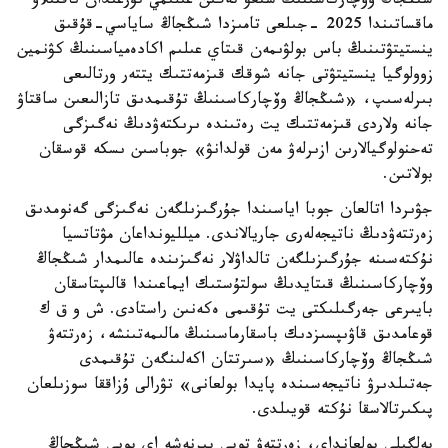
شىڭجاڭ وۆچاركاسىنىڭ شىعۋ تەگىن عىلىمي تۇرعىدان ناقتىلاۋ
ماقساتىندا 2025 -جىلعى تامىزدا شىڭجاڭ ساياسي-قۇقىق
ينستيتۋتىنىڭ باس بولۋىمەن قىتاي عىلىم اكادەمياسىنىڭ كۋنمين
زوولوگيا ينستيتۋتى جانە شوقك قىزمەتتىك يتتەر ورتالىعى
بىرلەسىپ، «شىڭجاڭ وۆچاركاسىنىڭ تۇقىمدىق تازالىعىن ساقتاۋ
جانە ولاردى قىزمەتتىك يت رەتىندە ىرىكتەۋدىڭ نەگىزگى
تەحنولوگيالارىن ازىرلەۋ مەن قولدانۋ» جوباسىن ىسكە قوسقان
بولاتىن.
جۋىردا اتالعان جوبا اياسىندا جۇرگىزىلگەن نەگىزگى گەنومدىق
زەرتتەۋدىڭ ناتيجەلەرى جاريالاندى. ميلليونداعان مۋتاتسيا
نۇكتەسىنە جۇرگىزىلگەن تالداۋلار نەگىزىندە عالىمدار شىڭجاڭ
وۆچاركاسىنىڭ قىتايدىڭ سولتۇستىك ايماعىندا قالىپتاسقان
بايىرعى جەرگىلىكتى يت تۇقىمى ەكەنىن راستادى. ش و ق ك
قوعامدىق قاۋىپسىزدىك باسقارماسىنىڭ مالىمەتىنشە، زەرتتەۋ
شىڭجاڭ وۆچاركاسىنىڭ «سىرتتان اكەلىنگەن تۇقىمدى
جەتىلدىرۋ ناتيجەسىندە پايدا بولعانى» تۋرالى ۇزاققا سوزىلعان
پىكىرتالاسقا نۇكتە قويىلدى.
بەلگىلى بولعانداي، زەرتتەۋ توبى بىرنەشە اي بويى شىڭجاڭ