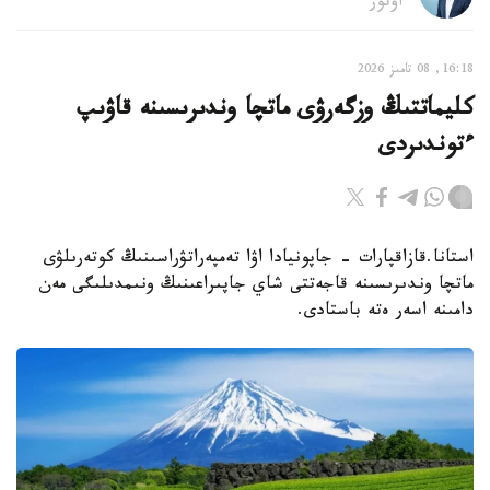
اۆتور
16:18, 08 تامىز 2026
كليماتتىڭ وزگەرۋى ماتچا وندىرىسىنە قاۋىپ
ءتوندىردى
استانا.قازاقپارات - جاپونيادا اۋا تەمپەراتۋراسىنىڭ كوتەرىلۋى
ماتچا وندىرىسىنە قاجەتتى شاي جاپىراعىنىڭ ونىمدىلىگى مەن
دامىنە اسەر ەتە باستادى.