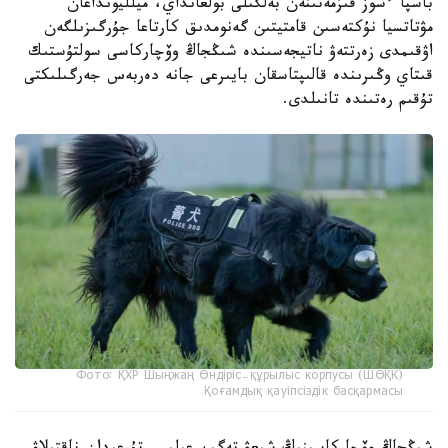
باسپا ءسوز قىزمەتىنەن بەلگىلى بولعانداي، ميلليونداعان
مۋتاتسيا نۇكتەسىن قامتيتىن گەنومدىق كارتاعا جۇرگىزىلگەن
اۋقىمدى زەرتتەۋ ناتيجەسىندە شىڭجاڭ وۆچاركاسى سولتۇستىك
قىتاي وڭىرىندە قالىپتاسقان بايىرعى جانە دەربەس جەرگىلىكتى
تۇقىم رەتىندە تانىلدى.
Фото: ҚХР Шыңжаң Өндіріс-құрылыс корпусы (ШӨҚК)
Қоғамдық қауіпсіздік басқармасы