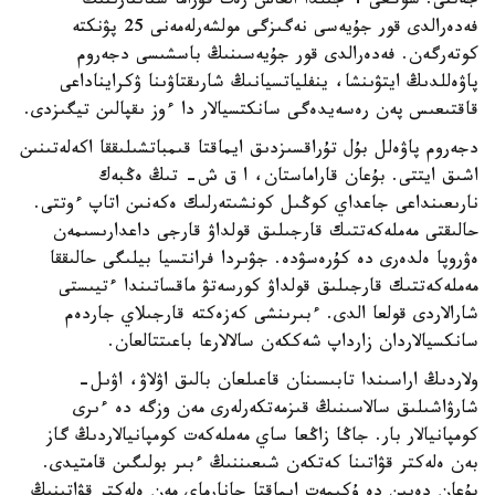
جەتتى. سوڭعى 4 جىلدا العاش رەت قۇراما شتاتتارىنىڭ
فەدەرالدى قور جۇيەسى نەگىزگى مولشەرلەمەنى 25 پۋنكتە
كوتەرگەن. فەدەرالدى قور جۇيەسىنىڭ باسشىسى دجەروم
پاۋەللدىڭ ايتۋىنشا، ينفلياتسيانىڭ شارىقتاۋىنا ۋكرايناداعى
قاقتىعىس پەن رەسەيدەگى سانكتسيالار دا ءوز ىقپالىن تيگىزدى.
دجەروم پاۋەلل بۇل تۇراقسىزدىق ايماقتا قىمباتشىلىققا اكەلەتىنىن
اشىق ايتتى. بۇعان قاراماستان، ا ق ش- تىڭ ەڭبەك
نارىعىنداعى جاعداي كوڭىل كونشىتەرلىك ەكەنىن اتاپ ءوتتى.
حالىقتى مەملەكەتتىك قارجىلىق قولداۋ قارجى داعدارىسىمەن
ەۋروپا ەلدەرى دە كۇرەسۋدە. جۋىردا فرانتسيا بيلىگى حالىققا
مەملەكەتتىك قارجىلىق قولداۋ كورسەتۋ ماقساتىندا ءتيىستى
شارالاردى قولعا الدى. ءبىرىنشى كەزەكتە قارجىلاي جاردەم
سانكسيالاردان زارداپ شەككەن سالالارعا باعىتتالعان.
ولاردىڭ اراسىندا تابىسىنان قاعىلعان بالىق اۋلاۋ، اۋىل-
شارۋاشىلىق سالاسىنىڭ قىزمەتكەرلەرى مەن وزگە دە ءىرى
كومپانيالار بار. جاڭا زاڭعا ساي مەملەكەت كومپانيالاردىڭ گاز
بەن ەلەكتر قۋاتىنا كەتكەن شىعىننىڭ ءبىر بولىگىن قامتيدى.
بۇعان دەيىن دە ۇكىمەت ايماقتا جانارماي مەن ەلەكتر قۋاتىنىڭ