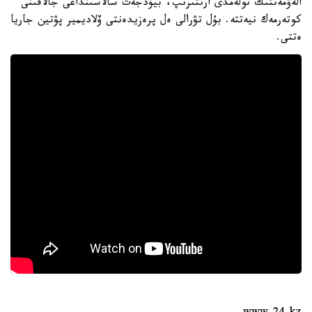
الەۋمەتتىك تولەمدى ارتتىرىپ، بيۋدجەت سالاسىنداعى جالاقىنى
كوتەرمەك نيەتتە. بۇل تۋرالى ەل پرەزيدەنتى ۆلاديمير پۋتين جاريا
ەتتى.