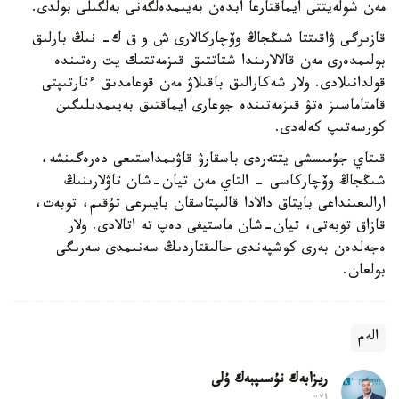
مەن شولەيتتى ايماقتارعا ابدەن بەيىمدەلگەنى بەلگىلى بولدى.
قازىرگى ۋاقىتتا شىڭجاڭ وۆچاركالارى ش و ق ك- نىڭ بارلىق
بولىمدەرى مەن قالالارىندا شتاتتىق قىزمەتتىك يت رەتىندە
قولدانىلادى. ولار شەكارالىق باقىلاۋ مەن قوعامدىق ءتارتىپتى
قامتاماسىز ەتۋ قىزمەتىندە جوعارى ايماقتىق بەيىمدىلىگىن
كورسەتىپ كەلەدى.
قىتاي جۇمىسشى يتتەردى باسقارۋ قاۋىمداستىعى دەرەگىنشە،
شىڭجاڭ وۆچاركاسى - التاي مەن تيان-شان تاۋلارىنىڭ
ارالىعىنداعى بايتاق دالادا قالىپتاسقان بايىرعى تۇقىم، توبەت،
قازاق توبەتى، تيان-شان ماستيفى دەپ تە اتالادى. ولار
ەجەلدەن بەرى كوشپەندى حالىقتاردىڭ سەنىمدى سەرىگى
بولعان.
الەم
ريزابەك نۇسىپبەك ۇلى