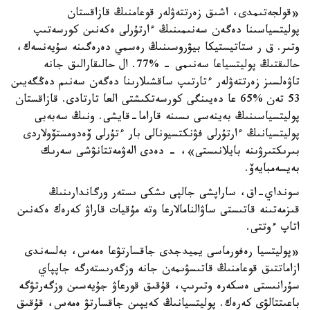
«قولجەتىمدى، اشىق زەرتتەۋلەر قوعامنىڭ قازاقستان
پوليتسياسىنا دەگەن سەنىمىنىڭ ءارتۇرلى ەكەنىن كورسەتىپ
وتىر. ق ر ستاتيستيكا بيۋروسىنىڭ رەسمي دەرەگىنە سۇيەنسەك،
حالىقتىڭ پوليتسياعا سەنىمى - %77. ال حالىقارالىق جانە
تاۋەلسىز زەرتتەۋلەر ءتارتىپ ساقشىلارىنا دەگەن سەنىم دەڭگەيىن
53 تەن %65 عا دەيىنگى كورسەتكىشتى العا تارتادى. قازاقستان
پوليتسياسىنىڭ بەينەسى ىسىنە قاراما-قايشى. ونىڭ سەبەبى
پوليتسيانىڭ ءارتۇرلى فۋنكتسيونالى بار ءتۇرلى ۆەدومستۆولاردى
بىرىكتىرۋىنە بايلانىستى»، - دەدى الەۋمەتتانۋشى سەرىك
بەيسەمبايەۆ.
سونداي-اق، ساراپشى جالپى ىشكى ىستەر ورگاندارىنىڭ
قىزمەتىنە قاتىستى ساۋالنامالارعا وتە مۇقيات قاراۋ كەرەك ەكەنىن
اتاپ ءوتتى.
«پوليتسيا رەفورماسى يميدجدى جاقسارتۋعا ەمەس، بەلسەندى
ازاماتتىق قوعامنىڭ قاتىسۋىمەن جانە وزگەرىستەرگە جاپپاي
سۇرانىستى ەسكەرە وتىرىپ، قۇقىق قورعاۋ جۇيەسىن وزگەرتۋگە
باعىتتالۋى كەرەك. پوليتسيانىڭ كەيپىن جاقسارتۋ ەمەس، قۇقىق