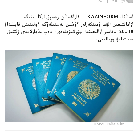
استانا. KAZINFORM - قازاقستان رەسپۋبليكاسىنىڭ
ازاماتتىعىن الۋعا ۇمىتكەرلەر ءۇشىن تەستىلەۋگە ءوتىنىش قابىلداۋ
10-20 -تامىز ارالىعىندا جۇرگىزىلەدى، دەپ حابارلايدى ۇلتتىق
تەستىلەۋ ورتالىعى.
Фото: Polisia.kz