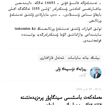
- تەستىلەۋگە قاتىسۋ قۇنى - 14693 تەڭگە. دايىندىعىن
جاقسارتقىسى كەلەتىن ۇمىتكەرلەر ءۇشىن 3355 تەڭگەگە اقىلى
بايقاۋ سىناعى ۇسىنىلادى، - دەپ حابارلادى ۇلتتىق تەستىلەۋ
ورتالىعى.
تولىق اقپارات ۇلتتىق تەستىلەۋ ورتالىعىنىڭ testcenter.kz
سايتىنداعى «ازاماتتىق الۋعا ۇمىتكەرلەرگە» بولىمىندە
قولجەتىمدى.
بيلىك جانە ساياسات
شەتەل قازاقتارى
ريزابەك نۇسىپبەك ۇلى
اۆتور
10:11, 09 تامىز 2026
مەملەكەت باسشىسى سينگاپۋر پرەزيدەنتىنە