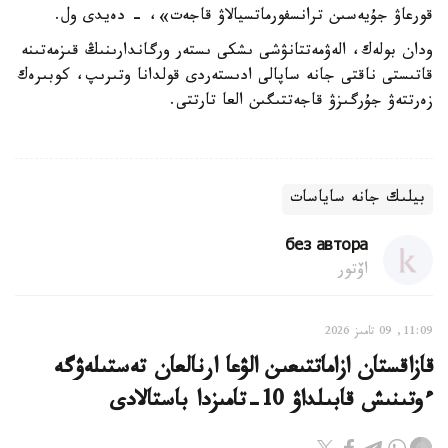
قورعاۋ جۇيەسىن ترانسفورماتسيالاۋ قاجەت»، - دەيدى ول.
ودان بولەك، الەۋمەتتانۋشى ىشكى ىستەر ورگاندارىنىڭ قىزمەتىنە
قاتىستى ناقتى جانە ساپالى ادىستەردى قولدانا وتىرىپ، كوبىرەك
زەرتتەۋ جۇرگىزۋ قاجەتتىگىن العا تارتتى.
بيلىك جانە ساياسات
без автора
اۆتور
11:09, 09 تامىز 2026
قازاقستان ازاماتتىعىن الۋعا ارنالعان تەستىلەۋگە
ءوتىنىش قابىلداۋ 10-تامىزدا باستالادى