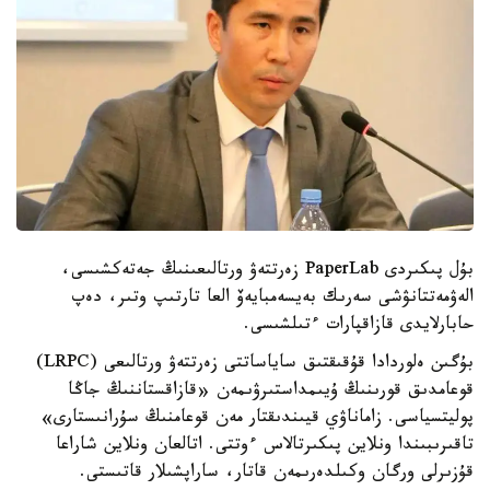
بۇل پىكىردى PaperLab زەرتتەۋ ورتالىعىنىڭ جەتەكشىسى،
الەۋمەتتانۋشى سەرىك بەيسەمبايەۆ العا تارتىپ وتىر، دەپ
حابارلايدى قازاقپارات ءتىلشىسى.
بۇگىن ەلوردادا قۇقىقتىق ساياساتتى زەرتتەۋ ورتالىعى (LRPC)
قوعامدىق قورىنىڭ ۇيىمداستىرۋىمەن «قازاقستاننىڭ جاڭا
پوليتسياسى. زاماناۋي قيىندىقتار مەن قوعامنىڭ سۇرانىستارى»
تاقىرىبىندا ونلاين پىكىرتالاس ءوتتى. اتالعان ونلاين شاراعا
قۇزىرلى ورگان وكىلدەرىمەن قاتار، ساراپشىلار قاتىستى.