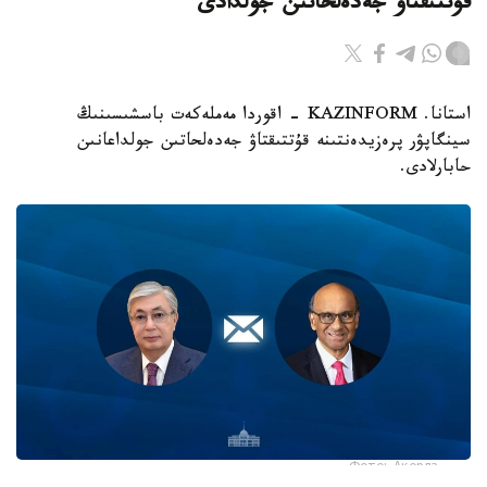
قۇتتىقتاۋ جەدەلحاتىن جولدادى
استانا. KAZINFORM - اقوردا مەملەكەت باسشىسىنىڭ
سينگاپۋر پرەزيدەنتىنە قۇتتىقتاۋ جەدەلحاتىن جولداعانىن
حابارلادى.
Фото: Ақорда