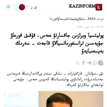
KAZINFORM
ق ز
ترەند:
2026-سايلاۋ
وقيعا
تاعايىنداۋ
اقوردا
19:19, 15 ناۋرىز 2022
پوليتسيا وبرازىن جاقسارتۋ ەمەس، قۇقىق قورعاۋ
جۇيەسىن ترانسفورماتسيالاۋ قاجەت - سەرىك
بەيسەمبايەۆ
نۇر-سۇلتان. قازاقپارات - ىشكى ىستەر ورگاندارىنىڭ قىزمەتىن
جەتىلدىرۋدە زاماناۋي پوليتسيانىڭ كەيپىن ەمەس، جۇيەنى
تولىقتاي جاڭارتۋ كەرەك.