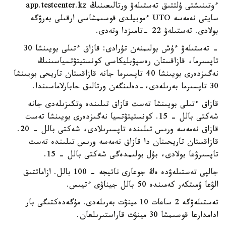
ءوتىنىشتى ۇلتتىق تەستىلەۋ ورتالىعىنىڭ app.testcenter.kz
سايتى نەمەسە UTO ءموبيلدى قوسىمشاسى ارقىلى بەرۋگە
بولادى. تەستىلەۋ 22 -تامىزدا وتەدى.
- تەستىلەۋ ءۇش بولىمنەن تۇرادى: قازاق ءتىلى بويىنشا 30
تاپسىرما، قازاقستان رەسپۋبليكاسى كونستيتۋتسياسىنىڭ
نەگىزدەرى بويىنشا 40 تاپسىرما جانە قازاقستان تاريحى بويىنشا
30 تاپسىرما بەرىلەدى،-دەلىنگەن ورتالىق حابارلاماسىندا.
قازاق ءتىلى بويىنشا تەست قازاق تىلىندە وتكىزىلەدى جانە
شەكتى بالل - 15. كونستيتۋتسيا نەگىزدەرى بويىنشا تەست
قازاق نەمەسە ورىس تىلىندە تاپسىرىلادى، شەكتى بالل - 20.
قازاقستان تاريحىنان دا قازاق نەمەسە ورىس تىلىندە تەست
تاپسىرۋعا بولادى، بۇل بولىمدەگى شەكتى بالل - 15.
جالپى تەستىلەۋدە ەڭ جوعارى ناتيجە - 100 بالل. ازاماتتىق
الۋعا ۇمىتكەر كەمىندە 50 بالل جيناۋى ءتيىس.
تەستىلەۋگە 2 ساعات 10 مينۋت بەرىلەدى. مۇگەدەكتىگى بار
ادامدارعا قوسىمشا 30 مينۋت قاراستىرىلعان.