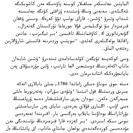
المايتىن جەلىسكەر جىلقىلار كوبىنە پاۋەسكە مەن كاشوبكىگە
شەگىلدى. سەبەبى ونىڭ ۇستىندە ۇزاقتى كۇنگە جەلىسىنە
شىداپ وتىرۋ ءۇشىن، قازاق بولىپ تۋۋ كەرەك. وسىنى ۇققان
قىرعىزدار سۋ توگىلمەس قۇلا جورعاعا تۇركىستان گەنەرال-
گۋبەرناتورى ك. كاۋفماننىڭ تاقىمىن ءبىر تيگىزىپ، جانىن
راقاتقا بولەگىلەرى كەلدى. ءسويتىپ وزدەرىنە قاتىستى شارۋالارىن
رەتتەپ الماق.
وسى كوكەيىنە تۇيگەن كۇلدىبادامدى تىندىرۋ ءۇشىن شابدان
ماناپ اكەلەرىنىڭ دوستىعىن العا تارتىپ، ۇلىن مۇزدىبۇلاق پەن
بايانجۇرەككە اتتاندىرعان ەدى.
ەستە جوق سوناۋ ەسكى زاماندا 1786-جىلى بابالارى اتەكە
جىرىق ورىستىڭ قول استىنا ءوتۋدى سۇراپ، پەتەربورعا ەلشى
جىبەرگەن ەكەن. سودان بەرى سارقىلشىقتار دەسە ۇرپاعىنىڭ
ەسى اۋىپ، اڭسارى قۇلاي بەرەدى. ساياق پەن سارىباعىشتى
بۇراتارانىڭ بوداۋىنا بايلاپ بەرگىسى بار. اقىرىندا نەمەرەسى
سونى ىسكە اسىردى. ءبىر كەزدە قارا قىرعىزدىڭ بۇتىندىگى مەن
مۇددەسىن كوزدەگەندەي بولعان جانتاي ماناپ، اق پاتشانىڭ ەل