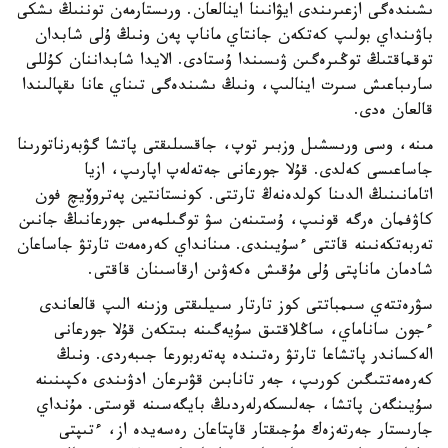
ىشىندەگى ازعىرىندى ايۋانىنا اينالعان. ورىستارمەن توننىڭ ىشكى
باۋىنداي بولىپ كەتكەن جانتاي ماناپ پەن ونىڭ ۇلى شابدان
توقماقتىڭ توڭىرەگىن ۋىسىندا ۇستادى. الايدا شابداننان كۇللى
سارىباعىش سىرت اينالىپ، ونىڭ ىشىندەگى تىناي عانا ىقپالىندا
قالعان ەدى.
مىنە، وسى ورىسشىل وزبىر توپ، جاقسىلىقتى پاتشا گۋبەرناتورىنا
جاساعىسى كەلدى. قۇلا جورعانى جەتەلەپ اپارىپ، ازيا
اتامانىنىڭ الدىنا كولدەنەڭ تارتتى. كونستانتين پەتروۆيچ فون
كاۋفمان ەرگە قونىپ، ۇستىنەن سۋ توگىلمەس جورعانىڭ جانىن
تەربەتكەنىنە قاتتى ءسۇيىندى. مىنانداي كەرەمەت تارتۋ جاساعان
شادمان ماناپتى ۇلى مۇقىش ەكەۋىن ارقاسىنان قاقتى.
سۋرەتتەي سىمباتتى كوز تارتار سىيلىقتى وزىنە الىپ قالعاندى
ءجون ساناماي، ساڭلاقتىق سۇيەگىنە بىتكەن قۇلا جورعانى
الەكساندر پاتشاعا تارتۋ رەتىندە پەتەربورعا جىبەردى. ونىڭ
كەرەمەتتىگىن كورىپ، جەر تانابىن قۋىرعان ادۋىندى ەكپىنىنە
سۇيىنگەن پاتشا، جەلىسكەرلەردىڭ بايگەسىنە قوستى. مۇنداي
جارىستار جەرتەزەك مۇجىقتار قاپتاعان رەسەيدە از، ءتىپتى