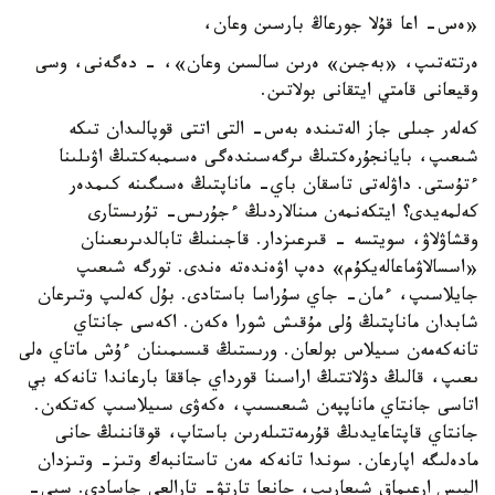
«ەس- اعا قۇلا جورعاڭ بارسىن وعان،
ەرتتەتىپ، «بەجىن» ەرىن سالسىن وعان»، - دەگەنى، وسى
وقيعانى قامتي ايتقانى بولاتىن.
كەلەر جىلى جاز الەتىندە بەس- التى اتتى قوپالىدان تىكە
شىعىپ، بايانجۇرەكتىڭ ىرگەسىندەگى ەسىمبەكتىڭ اۋىلىنا
ءتۇستى. داۋلەتى تاسقان باي- ماناپتىڭ ەسىگىنە كىمدەر
كەلمەيدى؟ ايتكەنمەن مىنالاردىڭ ءجۇرىس- تۇرىستارى
وقشاۋلاۋ، سويتسە - قىرعىزدار. قاجىنىڭ تابالدىرىعىنان
«اسسالاۋماعالەيكۇم» دەپ اۋەندەتە ەندى. تورگە شىعىپ
جايلاسىپ، ءمان- جاي سۇراسا باستادى. بۇل كەلىپ وتىرعان
شابدان ماناپتىڭ ۇلى مۇقىش شورا ەكەن. اكەسى جانتاي
تانەكەمەن سىيلاس بولعان. ورىستىڭ قىسىمىنان ءۇش ماتاي ەلى
ىعىپ، قالىڭ دۋلاتتىڭ اراسىنا قورداي جاققا بارعاندا تانەكە بي
اتاسى جانتاي ماناپپەن شىعىسىپ، ەكەۋى سىيلاسىپ كەتكەن.
جانتاي قاپتاعايدىڭ قۇرمەتتىلەرىن باستاپ، قوقاننىڭ حانى
مادەلىگە اپارعان. سوندا تانەكە مەن تاستانبەك وتىز- وتىزدان
الپىس ارعىماق شىعارىپ، حانعا تارتۋ- تارالعى جاسادى. سىي-