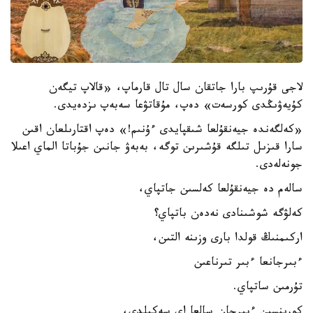
لاجى قۇرىپ بارا جاتقان سال تال قارماپ، «قالاپ تيگەن
كۇيەۋىڭدى كورسەت» دەپ، مۇقاتۋعا سەبەپ ىزدەيدى.
«كەلگەندە جيەنقۇلعا شىقپايدى ءۇنىم!» دەپ اقتارىلعان اقىن
سارا قىزىل تىلگە قۇشىرىن توگە، بەبەۋ جانىن جۇباتا الماي اعىلا
جونەلەدى.
سالەم دە جيەنقۇلعا كەلسىن جاتپاي،
كەلۋگە شوشىنادى نەدەن باتپاي؟
اركىمنىڭ قولدا بارى وزىنە التىن،
ءبىرجانعا ءبىر تىرناعىن
تۇرمىن ساتپاي.
كورىنسىن ءبىرجان سالعا اي سەكىلدى،