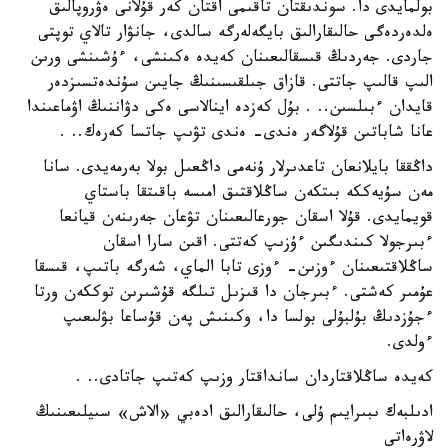
بولمايدى دا. سوندىقتان تاقىمى اقتان كەر قۇلانى ەۋروپالىق
ەلدەردەگى حالىقارالىق بايگەلەرگە سالدى، جانۋار تالاي توپتى
جاردى. جەردىڭ قىسقالىعىنان كەيدە ەكىنشى، ءۇشىنشى ورىن
الىپ قالىپ جاتتى. قازاق جىلقىسىنىڭ جايىن سۇندەتسىزدەر
قايدان ءبىلسىن.. . بۇل كەزدە اينالاسى ەكى دۋاننىڭ اۋماعىندا
عانا شاباتىن قۇلاگەر ەندى- ەندى تۋىپ جاتسا كەرەك.. .
داڭققا بايلانعان تاعدىرلار ۇنەمى داڭعىل بولا بەرمەيدى. سانا
مەن سۇيەككە بىتكەن ساڭلاقتىق امىسە باقىتقا باستاي
قويمايدى. قۇلا اسقان جورعالىعىنان تۋعان جەرىنەن قيانعا
ءبىرجولا كىندىگىن ءۇزىپ كەتتى. اقىن سارا اسقان
ساڭلاقتىعىنان ءوزىن- ءوزى تابا الماي، شەرگە باتىپ، قىسقا
عۇمىر كەشتى. ءبىرجان دا قىزىل تىلگە قۇشىرىن توككەن ورتا
ءجۇزدىڭ بۇلبۇلى بولسا دا، وكىنىش پەن قۇساعا بۋلىعىپ
ءولدى.
كەيدە ساڭلاقتاردان سانداقتار وزىپ كەتىپ جاتادى.. .
ادىلبەك ىبىرايىم ۇلى، حالىقارالىق ادەبي «الاش» سىيلىعىنىڭ
لاۋرەاتى