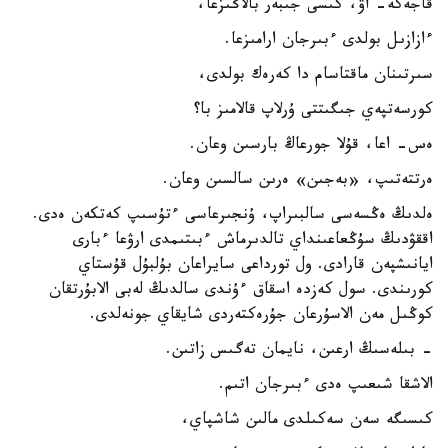
قاجەكە- اۋ، كىسى جىبەر بالاڭىزعا،
ءازازىل بولدى ءبىرجان ارامىزعا.
سىرتىنان ماقتاسام دا كەرەك بولدى،
كورسەتپەي جىگىتتى ۇرلاپ قالامىز با؟
ەس- اعا، قۇلا جورعاڭ بارسىن وعان.
ەرتتەتىپ، «بەجىن» ەرىن سالسىن وعان.
ەلدىڭ ەڭسەسى سالبىراپ، ۇنجىرعاسى ءتۇسىپ كەتكەن ەدى.
اققۋدىڭ سۇڭعاعىنداي تالدىرماش ءبىتىمدى ارۋعا ءبارى
ايانىشپەن قارادى. ول تورداعى سايراعان بۇلبۇل قۇستاي
كورىندى. سول كەزدە اسقاق ءۇندى سالدىڭ لەبى الابۇرتقان
كوڭىل مەن الاسۇرعان جۇرەكتەردى شايقاي جونەلدى.
- بىلەسىڭ ارعىن، نايمان تەگىس زاتىن.
الاشقا شىعىپ ەدى ءبىرجان اتىم.
كىسىگە سەن سەكىلدى مالىن شاشپاي،