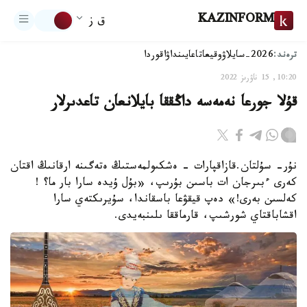
KAZINFORM
ق ز
ترەند:
2026-سايلاۋ
وقيعا
تاعايىنداۋ
اقوردا
10:20, 15 ناۋرىز 2022
قۇلا جورعا نەمەسە داڭققا بايلانعان تاعدىرلار
نۇر- سۇلتان.قازاقپارات - ەشكىولمەستىڭ ەتەگىنە ارقانىڭ اقتان
كەرى ءبىرجان ات باسىن بۇرىپ، «بۇل ۇيدە سارا بار ما؟ !
كەلسىن بەرى!» دەپ قيقۋعا باسقاندا، سۇيرىكتەي سارا
اقشاباقتاي شورشىپ، قارماققا ىلىنبەيدى.