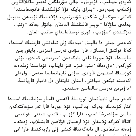
كەرەي جيىلىپ، قۇيرىق- جالى سۇزىلگەن نەبىر ساڭلاقتارىن
ۇكىلەپ جىبەردى. ءبىراق بايگە قۇلا كۇلىكتىڭ قانجىعاسىندا
كەتتى. سوڭىنان شاڭدى شۇبىرتىپ، قۇلاعىنىڭ تۇبىنەن بەيپىل
جەلدى ساۋلاتا ءنوپىر قالىڭنىڭ الدىنان جانۋار جەكە ءوتتى.
تىزگىندى ءسۇزىپ، كوزى توستاعانداي جانىپ العان.
كەلەسى جىلى دا بالپىق ءبيدىڭ ۇلى تىلەنشى قازىنىڭ اسىندا،
كەڭ قولتىق ارعىماق، قارا سۋدى تەرىس اعىزدى. بايقورجىن
سازىندا، قۇلا جورعا تاعى بايگەدەن ءبىرىنشى كەلدى. مۇنى
كورگەن ءدۇردىڭ ءىشى قىز- قىز قايناپ، قۇداسىنا زىلدەنە
كوزىنىڭ استىمەن قارادى. سۇعى نايمانحانعا ەمەس، ولمەلى
اكەسىنە تيگەن سياقتى. استان قايتقان ەل قامبار قاريانىڭ
ءداۋىرىن تەرىس سالعانىن ەستىدى.
كەلەر جىلى نايمانحان تورەنىڭ اكەسى قامبار سۇلتاننىڭ اسىندا
اتتار كۇندىك جەرگە ايدالىپ، قۇلا جورعا قارا تەر سۇمەكتەگەن
سايىن جۇلدىزشا اعىپ، قارا ءۇزىپ، لاعىپ شىقتى. قولتىعى
اقتاڭ كەرگە ۇلاسقان قۇلا ارعىماق قۇلاعىن قايشىلاپ، ۇدەتە-
ۇدەتە سامعادى. ال تانەكەنىڭ كىشى ۇلى رازبەكتىڭ قارا اتى