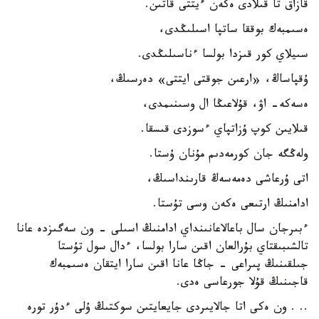
قازاق تا قىلادى ەكەن ءيتتى قاتىن.
ەسىمبەك بوققا ساتپا اسىلىڭدى،
سىيلاي كور قىزدا بولسا ءناسىلىڭدى.
ۇقپاساڭ، «ارعىن جوقتى ايتتى» دەرسىڭ،
ەسەكە- اۋ، قۇلاعىڭا ال وسىنىمدى،
قىلايىن كوپ ۇزاتپاي ءسوزدى قىسقا.
ولەڭگە جان كورمەدىم مۇنان ۇستا.
اتى ۇرعاشى دەمەسەڭ قارىنداسىڭ،
ادامنىڭ ارتىعى ەكەن وسى تۇستا.
ءبىرجان سال باعالاعانىنداي ادامنىڭ اسىلى - ون سەگىزدە عانا
تالشىبىقتاي بۇرالعان اقىن سارا بولسا، ءدال سول تۇستا
جىلقىنىڭ پىراعى - جاڭا عانا اقىن سارا ايتقان ەسىمبەك
قاجىنىڭ قۇلا جورعاسى ەدى.
.. . ون ەكى اتا جالايىردى جايعايتىن سوكتىڭ ۇلى ءدۇر تورە