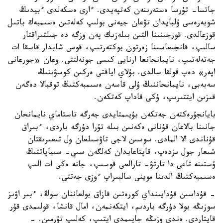
جاتسا- تۇرسا ەستەرىنەن كەتپەيدى. ءارى ەسكەلدى ءبيدىڭ
شوبەرەسى ۇلبايدان تۋعان جيەنى بولىپ كەلەتىن ەسىمبەك باتىل
قوزعالدى. قورجىنىنا التىن بىلەزىك پەن وزگە دە جىلتىراقتار
سالىپ، قانجىعاسىنا زەرتون بوكتەرتىپ، قوس شابدار قاسقا ات
جەتەلەتىپ، نايمانحانعا ارنايى كىسى جونەلتتى. وعان «جورعانى
اپەر» دەپ قولقا سالدى. بۇلاي اياقتى ەركىن كوسۋىنىڭ
سەبەبى، نايمانحاننىڭ ۇلى قاسەن ەسىمبەكتىڭ توقبالا دەگەن
قىزىن ايتتىرىپ، ۇكى قاداپ كەتكەن.
بايانجۇرەكتەن جەتكەن بۇيىمتايدى جەرگە تاستاماي نايمانحان
جانىنا بالاعان قۇنانى ەكەنىن بىلە تۇرا دۇرگە باردى، ءبىراق
قۇناندى الا المادى. سوسىن لاجى تاۋسىلعان ول تىعىرىقتان
شىعار جول ىزدەپ، قاپتاعايدان كەلگەن سىي- سىياپاتتىڭ
ۇستىنە تاعى دا تارتۋ- تارالعى قوسىپ، جانە ەكى ات الىپ
ەسىمبەكتىڭ الدىنا موينى سالبىراپ ءوزى جەتتى.
- قۇداسىن قۇدايىنداي كورەتىن قازاق بولعاننان سوڭ، ءبىر اۋىز
سوزىڭە بولا دۇرگە باردىم، ايتكەنمەن، امال قانشا، قولىمدى قۇر
قايتاردى. ەندى وزىڭە جايىمدى ايتىپ، كەلىپ تۇرمىن. -