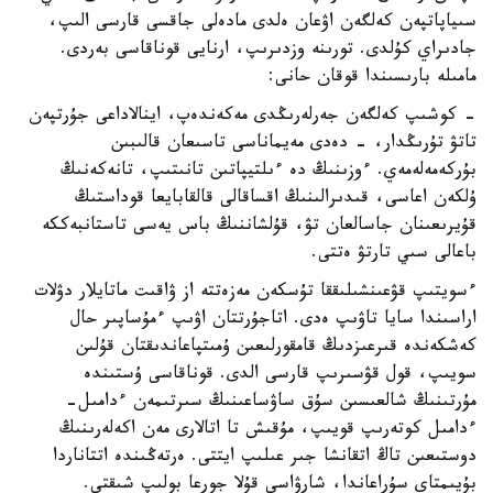
سىياپاتپەن كەلگەن اۋعان ەلدى مادەلى جاقسى قارسى الىپ،
جادىراي كۇلدى. تورىنە وزدىرىپ، ارنايى قوناقاسى بەردى.
مامىلە بارىسىندا قوقان حانى:
- كوشىپ كەلگەن جەرلەرىڭدى مەكەندەپ، اينالاداعى جۇرتپەن
تاتۋ تۇرىڭدار، - دەدى مەيماناسى تاسىعان قالىبىن
بۇركەمەلەمەي. ءوزىنىڭ دە ءىلتيپاتىن تانىتىپ، تانەكەنىڭ
ۇلكەن اعاسى، قىدىرالىنىڭ اقساقالى قالقابايعا قوداستىڭ
قۇيرىعىنان جاسالعان تۋ، قۇلشاننىڭ باس يەسى تاستانبەككە
باعالى سىي تارتۋ ەتتى.
ءسويتىپ قۋعىنشىلىققا تۇسكەن مەزەتتە از ۋاقىت ماتايلار دۋلات
اراسىندا سايا تاۋىپ ەدى. اتاجۇرتتان اۋىپ ءمۇساپىر حال
كەشكەندە قىرعىزدىڭ قامقورلىعىن ۇمىتپاعاندىقتان قۇلىن
سويىپ، قول قۋسىرىپ قارسى الدى. قوناقاسى ۇستىندە
مۇرتىنىڭ شالعىسىن سۇق ساۋساعىنىڭ سىرتىمەن ءدامىل-
ءدامىل كوتەرىپ قويىپ، مۇقىش تا اتالارى مەن اكەلەرىنىڭ
دوستىعىن تاڭ اتقانشا جىر عىلىپ ايتتى. ەرتەڭىندە اتتاناردا
بۇيىمتاي سۇراعاندا، شارۋاسى قۇلا جورعا بولىپ شىقتى.