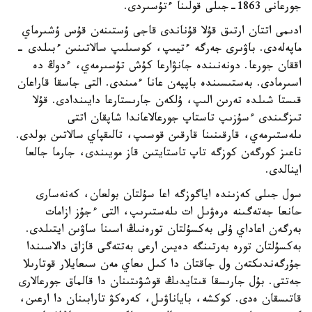
جورعانى 1863-جىلى قولىنا ءتۇسىردى.
ادىمى اتتان ارتىق قۇلا قۇناندى قاجى ۇستىنەن قۇس ۇشىرماي
ماپەلەدى. باۋىرى جەرگە ءتيىپ، كوسىلىپ سالاتىنىن ءبىلدى -
اققان جورعا. دونەنىندە جانۋارعا كۇش تۇسىرمەي، ءدوڭ دە
اسىرمادى. بەستىسىندە باپپەن عانا ءمىندى. التى جاسقا قاراعان
قىستا شىلدە تەرىن الىپ، ۇلكەن جارىستارعا دايىندادى. قۇلا
تىزگىندى ءسۇزىپ تاستاپ جورعالاعاندا شاپقان اتتى
ىلەستىرمەي، قارقىنىنا قارقىن قوسىپ، تالىقپاي سالاتىن بولدى.
ناعىز كورگەن كوزگە تاپ تاستايتىن قاز مويىندى، جارما جالعا
اينالدى.
سول جىلى كەزىندە اياگوزگە اعا سۇلتان بولعان، كەنەسارى
حانعا جەتەگىنە ەرەۋىل ات ىلەستىرىپ، التى ءجۇز ازامات
بەرگەن اعاداي ۇلى بەكسۇلتان تورەنىڭ اسىنا ساۋىن ايتىلدى.
بەكسۇلتان تورە بەرتىنگە دەيىن ارعى بەتتەگى قازاق دالاسىندا
جۇرگەندىكتەن ول جاقتان دا كىل ىعاي مەن سىعايلار قوتارىلا
جەتتى. بۇل جارىسقا قىتايدىڭ قوشۋىتىنان دا قالماق جورعالارى
قاتىسقان ەدى. كوكشە، باياناۋىل، كەرەكۋ تارابىنان دا ارعىن،