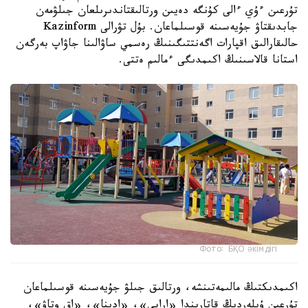
تۇرعىن ءۇي ءالى كۇنگە دەيىن ورتالىقتاندىرىلعان جىلۋمەن
جابدىقتاۋ جۇيەسىنە قوسىلماعان. بۇل تۋرالى Kazinform
حالىقارالىق اقپارات اگەنتتىگىنىڭ رەسمي ساۋالىنا جاۋاپ بەرگەن
استانا قالاسىنىڭ اكىمدىگى ءمالىم ەتتى.
Фото: БҚО әкімдігі
اكىمدىكتىڭ مالىمەتىنشە، ورتالىق جىلۋ جۇيەسىنە قوسىلماعان
تۇرعىن ۇيلەردىڭ قاتارىندا «ارابي»، «ادينا»، «اق وتاۋ»،