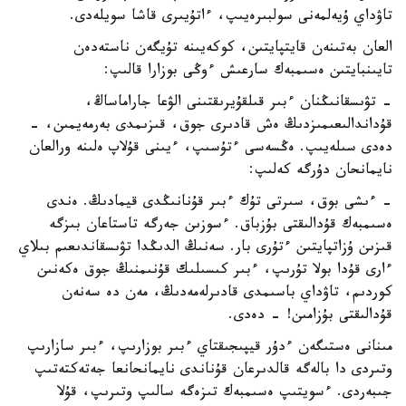
تاۋداي ۇيەلمەنى سولبىرەيىپ، ءاتۇيىرى قاشا سويلەدى.
العان بەتىنەن قايتپايتىن، كوكەيىنە تۇيگەن ناستەدەن
تايىنبايتىن ەسىمبەك سارعىش ءوڭى بوزارا قالىپ:
- تۋىسقانىڭنان ءبىر قىلقۇيرىقتىنى الۋعا جاراماساڭ،
قۇداندالىعىمىزدىڭ ەش قادىرى جوق، قىزىمدى بەرمەيمىن، -
دەدى سىلەيىپ. ەڭسەسى ءتۇسىپ، ءيىنى قۇلاپ ەلىنە ورالعان
نايمانحان دۇرگە كەلىپ:
- ءىشى بوق، سىرتى تۇك ءبىر قۇنانىڭدى قيمادىڭ. ەندى
ەسىمبەك قۇدالىقتى بۇزباق. ءسوزىن جەرگە تاستاعان بىزگە
قىزىن ۇزاتپايتىن ءتۇرى بار. سەنىڭ الدىڭدا تۋىسقاندىعىم بىلاي
ءارى قۇدا بولا تۇرىپ، ءبىر كىسىلىك قۇنىمنىڭ جوق ەكەنىن
كوردىم، تاۋداي باسىمدى قادىرلەمەدىڭ، مەن دە سەنەن
قۇدالىقتى بۇزامىن! - دەدى.
مىنانى ەستىگەن ءدۇر قيپىجىقتاي ءبىر بوزارىپ، ءبىر سازارىپ
وتىردى دا بالەگە قالدىرعان قۇناندى نايمانحانعا جەتەكتەتىپ
جىبەردى. ءسويتىپ ەسىمبەك تىزەگە سالىپ وتىرىپ، قۇلا