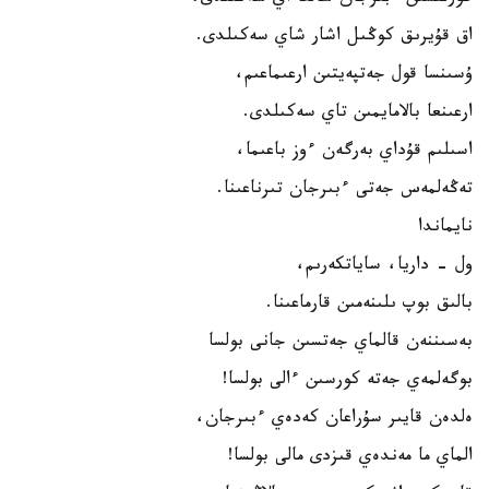
اق قۇيرىق كوڭىل اشار شاي سەكىلدى.
ۇسىنسا قول جەتپەيتىن ارعىماعىم،
ارعىنعا بالامايمىن تاي سەكىلدى.
اسىلىم قۇداي بەرگەن ءوز باعىما،
تەڭەلمەس جەتى ءبىرجان تىرناعىنا.
نايماندا
ول - داريا، ساياتكەرىم،
بالىق بوپ ىلىنەمىن قارماعىنا.
بەسىننەن قالماي جەتسىن جانى بولسا
بوگەلمەي جەتە كورسىن ءالى بولسا!
ەلدەن قايىر سۇراعان كەدەي ءبىرجان،
الماي ما مەندەي قىزدى مالى بولسا!