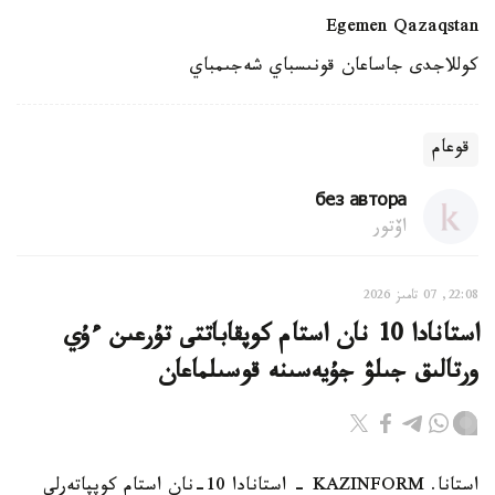
Egemen Qazaqstan
كوللاجدى جاساعان قونىسباي شەجىمباي
قوعام
без автора
اۆتور
22:08, 07 تامىز 2026
استانادا 10 نان استام كوپقاباتتى تۇرعىن ءۇي
ورتالىق جىلۋ جۇيەسىنە قوسىلماعان
استانا. KAZINFORM - استانادا 10-نان استام كوپپاتەرلى