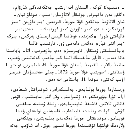
- ەسىمبەك كوكە، الىستان ات ارىتىپ جەتكەندەگى شارۋام،
داڭقى مەن داقپىرتى جونىقار الاتاۋىنان اسىپ، سوناۋ تيان-
شان الاتاۋىنا جەتكەن قۇلا جورعا. قىزىعىن ءبىر داۋرەن ءسىز
كوردىڭىز، ەندى ءبىر داۋرەن ءبىز كورەيىك، - دەدى ايىر
قالپاقتى شورا. «كەزىندە قوقانعا الپىس ارعىماق بەرگەن، بىزگە
ءبىر اتتى قيار» دەگەن دامەسى زور. تارتىنىپ قالسا
«جاقسىلىقتى ۇمىتقان قايىرسىز» دەپ جازعىرىپ، اتا- باباسىنا
عانا ەمەس، قازاق حالقىنىڭ اتىنا كىر جاعىپ كەتەتىنىن ۇعىپ،
جانىنا بالاپ، تاقىمىنا باسقان قۇلا جورعانىڭ شىلبىرىن قولدارىنا
ۇستاتتى. ءسويتىپ قۇلا جورعا 1872-جىلى جەتىسۋدان قىرعىز
اۋىپ كەتتى، سوندا 11 جاستاعى ات ەدى.
ورىستاردا جورعا بولمايدى. جەلىسكەرلەر، شوقىراقتار شىعادى،
ارا- تۇرا جۇيرىكتەر دە ۇشىراستى. ولار اتتى سابىلتىپ، قۇس
قاناتى تالاتىن قاشىققا شاپتىرمايدى. ونىڭ ۇستىنە جىلقىنى
كۇش- كولىك رەتىندە قابىلداپ، قاسيەتىن تولىقتاي ۇعىنا
قويمادى. سوندىقتان جورعا دەگەندى بىلمەيتىن، ويتكەنى
ولاردىڭ قولتۋما تۇقىمىندا جورعا نىسپى جوق. ات شاۋىپ جەتە