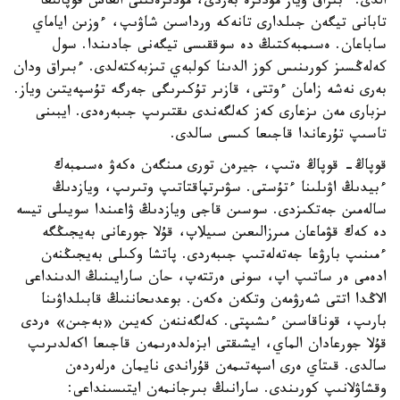
الدى. ءبىراق وياز مۇدىرە بەردى، مۇدىرەتىنى العاش قوپالىعا
تابانى تيگەن جىلدارى تانەكە ورداسىن شاۋىپ، ءوزىن اياماي
ساباعان. ەسىمبەكتىڭ دە سوققىسى تيگەنى جادىندا. سول
كەلەڭسىز كورىنىس كوز الدىنا كولبەي تىزبەكتەلدى. ءبىراق ودان
بەرى نەشە زامان ءوتتى، قازىر تۇكىرىگى جەرگە تۇسپەيتىن وياز.
ىزبارى مەن ىزعارى كەز كەلگەندى ىقتىرىپ جىبەرەدى. ايبىنى
تاسىپ تۇرعاندا قاجىعا كىسى سالدى.
قوپاڭ- قوپاڭ ەتىپ، جيرەن تورى مىنگەن ەكەۋ ەسىمبەك
ءبيدىڭ اۋىلىنا ءتۇستى. سۋىرتپاقتاتىپ وتىرىپ، ويازدىڭ
سالەمىن جەتكىزدى. سوسىن قاجى ويازدىڭ ۋاعىندا سويىلى تيسە
دە كەك قۋماعان مىرزالىعىن سىيلاپ، قۇلا جورعانى بەيجىڭگە
ءمىنىپ بارۋعا جەتەلەتىپ جىبەردى. پاتشا وكىلى بەيجىڭنەن
ادەمى ەر ساتىپ اپ، سونى ەرتتەپ، حان سارايىنىڭ الدىنداعى
الاڭدا اتتى شەرۋمەن وتكەن ەكەن. بوعدىحاننىڭ قابىلداۋىنا
بارىپ، قوناقاسىن ءىشىپتى. كەلگەننەن كەيىن «بەجىن» ەردى
قۇلا جورعادان الماي، ايشىقتى ابزەلدەرىمەن قاجىعا اكەلدىرىپ
سالدى. قىتاي ەرى اسپەتىمەن قۇراندى نايمان ەرلەردەن
وقشاۋلانىپ كورىندى. سارانىڭ بىرجانمەن ايتىسىنداعى: