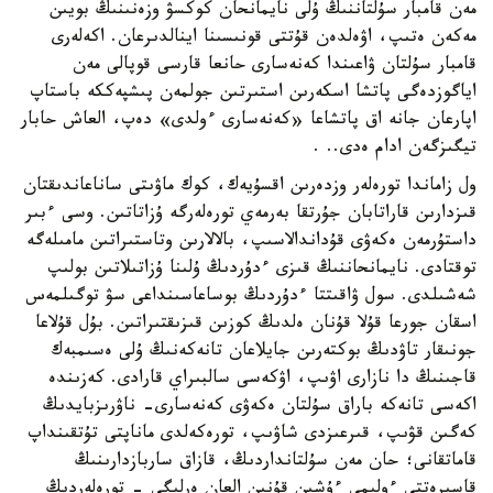
مەن قامبار سۇلتاننىڭ ۇلى نايمانحان كوكسۋ وزەنىنىڭ بويىن
مەكەن ەتىپ، اۋەلدەن قۇتتى قونىسىنا اينالدىرعان. اكەلەرى
قامبار سۇلتان ۋاعىندا كەنەسارى حانعا قارسى قوپالى مەن
اياگوزدەگى پاتشا اسكەرىن استىرتىن جولمەن پىشپەككە باستاپ
اپارعان جانە اق پاتشاعا «كەنەسارى ءولدى» دەپ، العاش حابار
تيگىزگەن ادام ەدى.. .
ول زاماندا تورەلەر وزدەرىن اقسۇيەك، كوك ماۋىتى ساناعاندىقتان
قىزدارىن قاراتابان جۇرتقا بەرمەي تورەلەرگە ۇزاتاتىن. وسى ءبىر
داستۇرمەن ەكەۋى قۇداندالاسىپ، بالالارىن وتاستىراتىن مامىلەگە
توقتادى. نايمانحاننىڭ قىزى ءدۇردىڭ ۇلىنا ۇزاتىلاتىن بولىپ
شەشىلدى. سول ۋاقىتتا ءدۇردىڭ بوساعاسىنداعى سۋ توگىلمەس
اسقان جورعا قۇلا قۇنان ەلدىڭ كوزىن قىزىقتىراتىن. بۇل قۇلاعا
جونىقار تاۋدىڭ بوكتەرىن جايلاعان تانەكەنىڭ ۇلى ەسىمبەك
قاجىنىڭ دا نازارى اۋىپ، اۋكەسى سالبىراي قارادى. كەزىندە
اكەسى تانەكە باراق سۇلتان ەكەۋى كەنەسارى- ناۋرىزبايدىڭ
كەگىن قۋىپ، قىرعىزدى شاۋىپ، تورەكەلدى ماناپتى تۇتقىنداپ
قاماتقانى؛ حان مەن سۇلتانداردىڭ، قازاق ساربازدارىنىڭ
قاسىرەتتى ءولىمى ءۇشىن قۇنىن العان ەرلىگى - تورەلەردىڭ