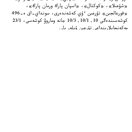
«شۇعىلا»، «كوكتال»، «اسپان پارك ورمان پارك»،
«قورعالجىن» تۇرعىن ءۇي كەشەندەرى، سونداي-اق ە-496
كوشەسىندەگى 10, 10/1, 10/3 جانە وماروۆ كوشەسى، 23/1
مەكەنجايلارىنداعى تۇرعىن ۇيلەر بار.
- كوپ پاتەرلى تۇرعىن ۇيلەردى ورتالىقتاندىرىلعان سۋمەن
جابدىقتاۋ، جىلۋمەن جابدىقتاۋ جانە كارىز جۇيەلەرىنە قوسۋ
قۇرىلىس سالۋشىلار تاراپىنان بەرىلگەن تەحنيكالىق شارتتارعا
سايكەس جۇزەگە اسىرىلادى. قاجەتتى ينجەنەرلىك جەلىلەرگە
قوسىلماعان كوپپاتەرلى تۇرعىن ۇيلەردى پايدالانۋعا بەرۋگە جول
بەرىلمەيدى، — دەلىنگەن جاۋاپتا.
سونىمەن قاتار استانا قالاسىنىڭ كوممۋنالدىق شارۋاشىلىق
باسقارماسىنىڭ اقپاراتىنا سايكەس، بۇگىندە ەلوردا تۇرعىندارى
ورتالىقتاندىرىلعان اۋىزسۋمەن 100 پايىز قامتاماسىز ەتىلگەن.
قالانىڭ ينجەنەرلىك ينفراقۇرىلىمىن دامىتۋ جانە جاڭعىرتۋ، ونىڭ
ىشىندە سۋ، جىلۋ جانە كارىز جەلىلەرىن سالۋ مەن
رەكونسترۋكسيالاۋ جۇمىستارى بەكىتىلگەن باس جوسپارعا جانە
كوزدەلگەن بيۋدجەتتىك قارجىلاندىرۋ شەگىندە تۇراقتى تۇردە