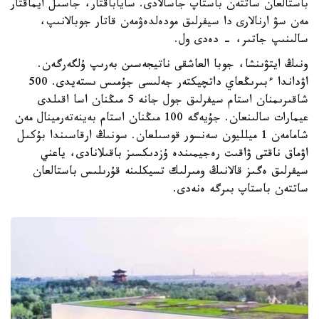
باستالعان ساتتەن باستاپ جاسالادى. ساياباقتار، جاسىل ايماقتار
مەن سۋ ارنالارى دا سيفرلىق مودەلدەۋمەن قاتار جوبالانىپ،
سالىنىپ جاتىر، - دەدى ول.
ونىڭ ايتۋىنشا، جوبا العاشقى ناتيجەسىن بەرىپ ۇلگەرگەن.
اۋداندا ءبىرىڭعاي داتچيكتەر جەلىسى جۇمىس ىستەيدى. 500
شاقىرىمنان استام سيفرلىق جول جانە 5 مىڭنان اسا اقىلدى
عيمارات سالىنعان. جۇيەگە 100 مىڭنان استام بەينەتەرمينال مەن
شامامەن 1 ميلليون سەنسور قوسىلعان. سونىڭ ارقاسىندا بۇكىل
اۋماق ناقتى ۋاقىت رەجيمىندە ۇزدىكسىز باقىلانادى، ياعني
سيفرلىق ەگىز قالانىڭ ومىرلىك تسيكلىنە قۇرىلىس باستالعان
ساتتەن باستاپ بىرگە ەنەدى.