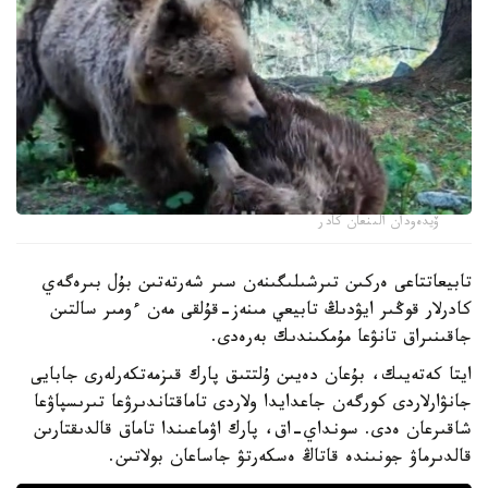
ۆيدەودان الىنعان كادر
تابيعاتتاعى ەركىن تىرشىلىگىنەن سىر شەرتەتىن بۇل بىرەگەي
كادرلار قوڭىر ايۋدىڭ تابيعي مىنەز-قۇلقى مەن ءومىر سالتىن
جاقىنىراق تانۋعا مۇمكىندىك بەرەدى.
ايتا كەتەيىك، بۇعان دەيىن ۇلتتىق پارك قىزمەتكەرلەرى جابايى
جانۋارلاردى كورگەن جاعدايدا ولاردى تاماقتاندىرۋعا تىرىسپاۋعا
شاقىرعان ەدى. سونداي-اق، پارك اۋماعىندا تاماق قالدىقتارىن
قالدىرماۋ جونىندە قاتاڭ ەسكەرتۋ جاساعان بولاتىن.