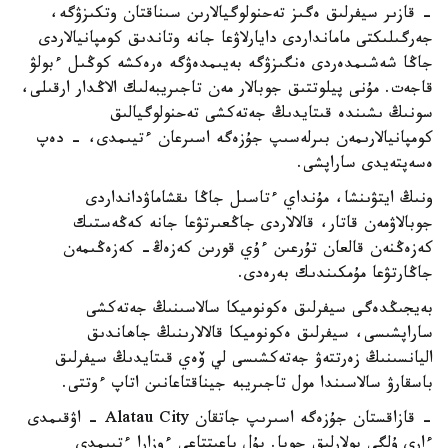
- قازىر سيفرلىق ەگىز تەحنولوگيالارىن سىناقتان وتكىزۋگە،
جەرگىلىكتى مامانداردى دايارلاۋعا جانە وتاندىق كومپانيالاردى
جاڭا شەشىمدەردى ەنگىزۋگە بەيىمدەۋگە ەرەكشە كوڭىل ءبولۋ
قاجەت. مۇنى پيلوتتىق جوبالار مەن تاجىريبەلىك الاڭدار ارقىلى،
سونىڭ ىشىندە قىتايدىڭ جەتەكشى تەحنولوگيالىق
كومپانيالارىمەن بىرلەسىپ جۇزەگە اسىرعان ءتيىمدى، - دەپ
ەسەپتەيدى ساراپشى.
ونىڭ ايتۋىنشا، مۇنداي ءتاسىل جاڭا ىقشاماۋدانداردى
جوبالاۋمەن قاتار، قالالاردى جاڭعىرتۋعا جانە كەڭەستىك
كەزەڭنەن قالعان تۇرعىن ءۇي قورىن كەزەڭ- كەزەڭىمەن
جاڭارتۋعا مۇمكىندىك بەرەدى.
بەيجىڭدەگى سيفرلىق ەكونوميكا سالاسىنىڭ جەتەكشى
ساراپشىسى، سيفرلىق ەكونوميكا قالالارىنىڭ جاھاندىق
اليانسىنىڭ زەرتتەۋ جەتەكشىسى لي ۆەي قىتايدىڭ سيفرلىق
باسقارۋ سالاسىندا مول تاجىريبە جيناقتاعانىن اتاپ ءوتتى.
- قازاقستان جۇزەگە اسىرىپ جاتقان Alatau City - اۋقىمدى
ءارى ۇلگى بولارلىق جوبا. بۇل باعىتتاعى ءوزارا ءتيىمدى