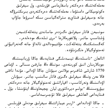
مەملەكەتتىك دامۋ جانە رەفورمالار كوميتەتىنىڭ جانىنان
مەملەكەتتىك دەرەكتەر باسقارماسى قۇرىلدى. ول سيفرلىق
ەكونوميكانى دامىتۋعا، مەملەكەتتىك دەرەكتەردى بىرىكتىرۋگە
جانە «سيفرلىق قىتاي» ستراتەگياسىن ىسكە اسىرۋعا جاۋاپ
بەرەدى.
سونىمەن قاتار سيفرلىق ەگىزدەر جاساندى ينتەللەكتىمەن
ۇشتاسىپ جاتىر. پلاتفورمالارعا ءىرى تىلدىك مودەلدەر،
كەڭىستىكتىك ينتەللەكت، مۋلتيمودالدى تالداۋ جانە گەنەراتيۆتى
تەحنولوگيالار ەنگىزىلۋدە.
اتالعان ءتاسىلدىڭ تيىمدىلىگى قىتايدىڭ جاڭا ۋربانيستىك
جوبالارىنان انىق كورىنەدى. سونىڭ ەڭ جارقىن مىسالى - اۋماعى
1770 شارشى شاقىرىم بولاتىن سيۋنان جاڭا اۋدانى. مۇندا ناقتى
قالا مەن ونىڭ سيفرلىق ەگىزى قاتار سالىنىپ جاتىر. سيۋنان
اۋدانىنىڭ ونەركاسىپ، اقپاراتتىق تەحنولوگيالار جانە دەرەكتەر
بيۋروسىنىڭ ءبولىم ديرەكتورى ليان چجيحاونىڭ ايتۋىنشا، بۇل -
قىتايداعى العاشقى سيفرلىق قالا تۇجىرىمداماسى.
- جاڭا اۋدانداعى ءاربىر عيماراتتىڭ سيفرلىق مودەلى قۇرىلىس