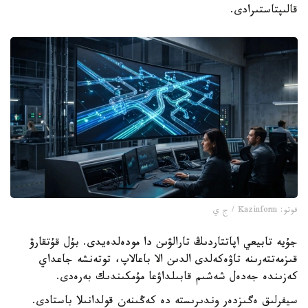
قالىپتاستىرادى.
فوتو: Kazinform / ج ي
جۇيە تابيعي اپاتتاردىڭ تارالۋىن دا مودەلدەيدى. بۇل قۇتقارۋ
قىزمەتتەرىنە تاۋەكەلدى الدىن الا باعالاپ، توتەنشە جاعداي
كەزىندە جەدەل شەشىم قابىلداۋعا مۇمكىندىك بەرەدى.
سيفرلىق ەگىزدەر وندىرىستە دە كەڭىنەن قولدانىلا باستادى.