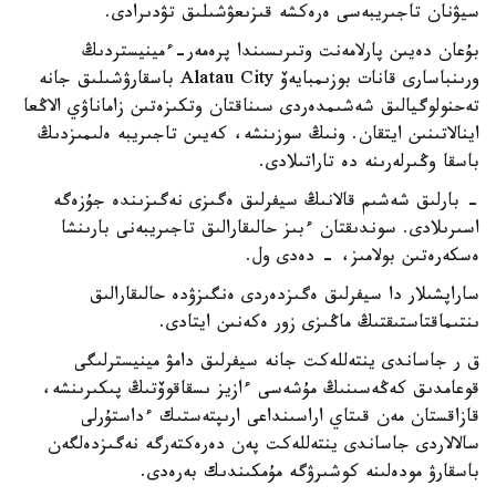
سيۋنان تاجىريبەسى ەرەكشە قىزىعۋشىلىق تۋدىرادى.
بۇعان دەيىن پارلامەنت وتىرىسىندا پرەمەر-ءمينيستردىڭ
ورىنباسارى قانات بوزىمبايەۆ Alatau City باسقارۋشىلىق جانە
تەحنولوگيالىق شەشىمدەردى سىناقتان وتكىزەتىن زاماناۋي الاڭعا
اينالاتىنىن ايتقان. ونىڭ سوزىنشە، كەيىن تاجىريبە ەلىمىزدىڭ
باسقا وڭىرلەرىنە دە تاراتىلادى.
- بارلىق شەشىم قالانىڭ سيفرلىق ەگىزى نەگىزىندە جۇزەگە
اسىرىلادى. سوندىقتان ءبىز حالىقارالىق تاجىريبەنى بارىنشا
ەسكەرەتىن بولامىز، - دەدى ول.
ساراپشىلار دا سيفرلىق ەگىزدەردى ەنگىزۋدە حالىقارالىق
ىنتىماقتاستىقتىڭ ماڭىزى زور ەكەنىن ايتادى.
ق ر جاساندى ينتەللەكت جانە سيفرلىق دامۋ مينيسترلىگى
قوعامدىق كەڭەسىنىڭ مۇشەسى ءازيز ىسقاقوۆتىڭ پىكىرىنشە،
قازاقستان مەن قىتاي اراسىنداعى ارىپتەستىك ءداستۇرلى
سالالاردى جاساندى ينتەللەكت پەن دەرەكتەرگە نەگىزدەلگەن
باسقارۋ مودەلىنە كوشىرۋگە مۇمكىندىك بەرەدى.