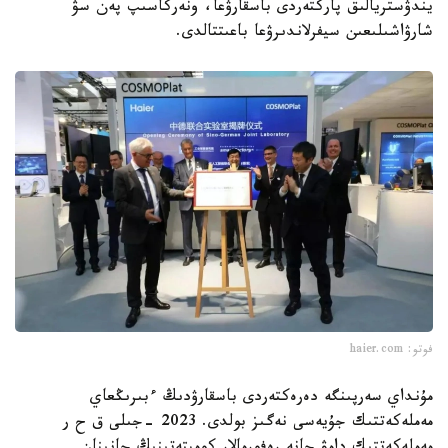
يندۋستريالىق پاركتەردى باسقارۋعا، ونەركاسىپ پەن سۋ
شارۋاشىلىعىن سيفرلاندىرۋعا باعىتتالدى.
فوتو: haier.com
مۇنداي سەرپىنگە دەرەكتەردى باسقارۋدىڭ ءبىرىڭعاي
مەملەكەتتىك جۇيەسى نەگىز بولدى. 2023 -جىلى ق ح ر