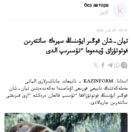
без автора
اۆتور
09:07, 05 تامىز 2026
تيان-شان قوڭىر ايۋىنىڭ سيرەك ساتتەرىن
فوتوتۇزاق ۆيدەوعا ءتۇسىرىپ الدى
استانا. KAZINFORM - تابيعات جاناشىرلارى الماتى
مەملەكەتتىك تابيعي قورىعى اۋماعىندا مەكەندەيتىن تيان-شان
قوڭىر ايۋىنىڭ فوتوتۇزاققا ءتۇسىپ قالعان ەرەكشە ءارى قىزىقتى
ساتتەرىن جاريالادى.