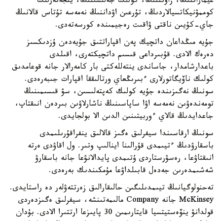
عيماراتتىڭ، زاۋىتتىڭ، كولىك جەلىسىنىڭ، ينجەنەرلىك
كوممۋنيكاتسيالاردىڭ، تۇرعىن اۋداننىڭ نەمەسە تۇتاس قالانىڭ
جاي-كۇيىن ناقتى ۋاقىت رەجيمىندە كورسەتەدى.
جۇيە مىڭداعان داتچيك پەن اقپاراتتىق جۇيەدەن ۇزدىكسىز
دەرەك الادى. قۇبىرداعى قىسىم داتچيكتەرى، اقىلدى
باعدارشامدار، جاساندى ينتەللەكتى بار كامەرالار جانە قوعامدىق
كولىك ناۆيگاتورلارى ءبىرىڭعاي ورتالىققا اقپارات جىبەرەدى.
سونىڭ نەگىزىندە جۇيە كولىك كەپتەلىسىن، سۋ قىسىمىنىڭ
تومەندەۋىن نەمەسە اۋا ساپاسىنىڭ ناشارلاۋىن بىردەن انىقتاپ،
جاعدايدىڭ قالاي ءوربيتىنىن الدىن الا بولجايدى.
سونىڭ ارقاسىندا سيفرلىق ەگىز قالالىق ينفراقۇرىلىمدى
باسقارۋدىڭ ءتيىمدى قۇرالىنا اينالىپ وتىر. ول اقاۋدى ەرتە
انىقتاۋعا، رەسۋرستاردى ۇتىمدى پايدالانۋعا جانە باسقارۋ
شەشىمدەرىن جەدەل قابىلداۋعا مۇمكىندىك بەرەدى.
تەحنولوگيانىڭ تيىمدىلىگىن حالىقارالىق زەرتتەۋلەر دە راستايدى.
McKinsey جانە Company مالىمەتىنشە، سيفرلىق ەگىزدەردى
قولدانۋ ينۆەستيتسيا قايتارىمىن 30 پايىزعا ارتتىرا الادى. بۇدان