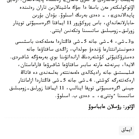
بەيبىت ازاماتتاردى «ءتىرى قالقان» رەتىندە پايدالانعان. ارنايى
اۆتوكولىكتەر مەن باسقا دا جۇك ماشينالارىن تاران رەتىندە
پايدالاندى»، - دەدى بەرىك اسىلوۆ. بۇدان بۇرىن
حابارلانعانداي، باس پروكۋرور 11 ايماقتا اگرەسسيۆتى توپتار
زورلىق-زومبىلىق ساتىسىنا وتكەنىن ايتتى.
«3-شى، 4-شى جانە 5-شى قاڭتاردا مەملەكەت باسشىسى
دەمونسترانتتارعا ۇندەۋ جولداپ، زاڭدى ساقتاۋعا جانە
دەسترۋكتيۆتى كۇشتەردىڭ ارانداتۋىنا بوي بەرمەۋگە شاقىردى.
الايدا، بىرنەشە مارتە سابىر ساقتاۋعا شاقىرۋعا قاراماستان،
قىلمىستىق جانە راديكالدى ەلەمەنتتەر بەلسەندى دە قاتاڭ
ارەكەتتەرگە كوشتى. 4-شى جانە 5-شى قاڭتاردا ازاماتتار
جيىنى اگرەسسيۆتى توپقا اينالىپ، 11 ايماقتا زورلىق-زومبىلىق
ساتىسىنا ءوتتى»، - دەدى ب. اسىلوۆ.
اۆتور: رۋسلان عابباسوۆ
ايماق