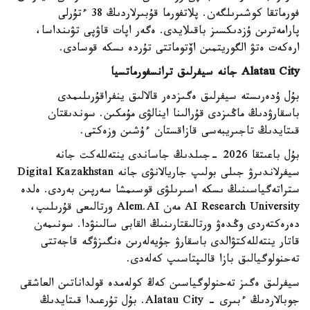
فورماتقا كوشىرىلگەن. پلاتفورما قۇبىرلاردىڭ 38 ءتۇرلى
پارامەترىن ۇزدىكسىز باقىلايدى. ەگەر اپات قاۋپى تۋىنداسا،
ارەكەت ەتۋ الگوريتمىن اۆتوماتتى تۇردە ىسكە قوسادى.
Alatau City جانە سيفرلىق ترانسفورماتسيا
بۇل ۇدەرىستە سيفرلىق ەگىزدەر قالالىق ينفراقۇرىلىمدى
باسقارۋدىڭ ماڭىزدى قۇرالىنا اينالۋى مۇمكىن. سوندىقتان
قىتايدىڭ تاجىريبەسى قازاقستان ءۇشىن وزەكتى.
بۇل باعىتقا 2026 -جىلدىڭ جاساندى ينتەللەكت جانە
سيفرلاندىرۋ جىلى بولىپ جاريالانۋى جانە Digital Kazakhstan
ستراتەگياسىنىڭ ىسكە اسىرىلۋى قوسىمشا سەرپىن بەردى. ەلدە
AI Research University مەن Alem.AI ورتالىعى قۇرىلىپ،
دەرەكتەردى وڭدەۋ ورتالىقتارىنىڭ القابى سالىنۋدا. سونىمەن
قاتار ينتەللەكتۋالدى باسقارۋ جۇيەلەرىن ەنگىزۋگە قاجەتتى
تەحنولوگيالىق بازا قالىپتاسىپ كەلەدى.
سيفرلىق ەگىز تەحنولوگياسىن كەڭ كولەمدە قولداناتىن العاشقى
جوبالاردىڭ ءبىرى - Alatau City. بۇل تۇرعىدا قىتايدىڭ