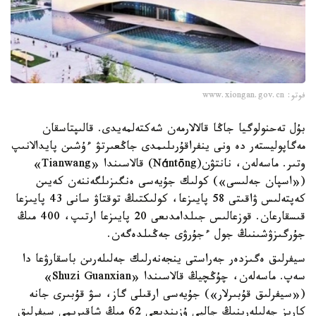
فوتو: www.xiongan.gov.cn
بۇل تەحنولوگيا جاڭا قالالارمەن شەكتەلمەيدى. قالىپتاسقان
مەگاپوليستەر دە ونى ينفراقۇرىلىمدى جاڭعىرتۋ ءۇشىن پايدالانىپ
وتىر. ماسەلەن، نانتۋن(Nántōng) قالاسىندا «Tianwang»
(«اسپان جەلىسى») كولىك جۇيەسى ەنگىزىلگەننەن كەيىن
كەپتەلىس ۋاقىتى 58 پايىزعا، كولىكتىڭ توقتاۋ سانى 43 پايىزعا
قىسقارعان. قوزعالىس جىلدامدىعى 20 پايىزعا ارتىپ، 400 مىڭ
جۇرگىزۋشىنىڭ جول ءجۇرۋى جەڭىلدەگەن.
سيفرلىق ەگىزدەر جەراستى ينجەنەرلىك جەلىلەرىن باسقارۋعا دا
سەپ. ماسەلەن، چۇڭچيڭ قالاسىندا «Shuzi Guanxian»
(«سيفرلىق قۇبىرلار») جۇيەسى ارقىلى گاز، سۋ قۇبىرى جانە
كارىز جەلىلەرىنىڭ جالپى ۇزىندىعى 62 مىڭ شاقىرىمى سيفرلىق