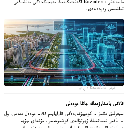
ماسەلەنى Kazinform اگەنتتىگىنىڭ بەيجىڭدەگى مەنشىكتى
تىلشىسى زەردەلەدى.
فوتو: Kazinform / ج ي
قالانى باسقارۋدىڭ جاڭا مودەلى
سيفرلىق ەگىز - كومپيۋتەردەگى قاراپايىم 3D- مودەل ەمەس. ول
- ناقتى نىساننىڭ ۆيرتۋالدى كوشىرمەسى. مۇنداي جۇيە