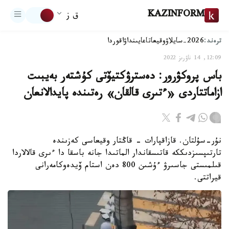
KAZINFORM
ق ز
ترەند:
2026-سايلاۋ
وقيعا
تاعايىنداۋ
اقوردا
12:09, 14 ناۋرىز 2022
باس پروكۋرور: دەسترۋكتيۆتى كۇشتەر بەيبىت
ازاماتتاردى «ءتىرى قالقان» رەتىندە پايدالانعان
نۇر-سۇلتان. قازاقپارات - قاڭتار وقيعاسى كەزىندە
تارتىپسىزدىككە قاتىسقاندار الماتىدا جانە باسقا دا ءىرى قالالاردا
قىلمىستى جاسىرۋ ءۇشىن 800 دەن استام ۆيدەوكامەرانى
قيراتتى.