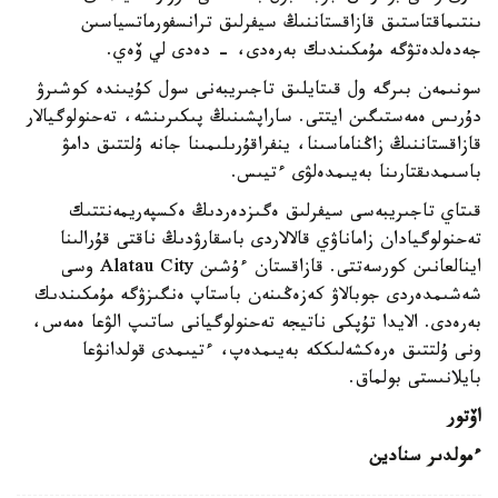
ىنتىماقتاستىق قازاقستاننىڭ سيفرلىق ترانسفورماتسياسىن
جەدەلدەتۋگە مۇمكىندىك بەرەدى، - دەدى لي ۆەي.
سونىمەن بىرگە ول قىتايلىق تاجىريبەنى سول كۇيىندە كوشىرۋ
دۇرىس ەمەستىگىن ايتتى. ساراپشىنىڭ پىكىرىنشە، تەحنولوگيالار
قازاقستاننىڭ زاڭناماسىنا، ينفراقۇرىلىمىنا جانە ۇلتتىق دامۋ
باسىمدىقتارىنا بەيىمدەلۋى ءتيىس.
قىتاي تاجىريبەسى سيفرلىق ەگىزدەردىڭ ەكسپەريمەنتتىك
تەحنولوگيادان زاماناۋي قالالاردى باسقارۋدىڭ ناقتى قۇرالىنا
اينالعانىن كورسەتتى. قازاقستان ءۇشىن Alatau City وسى
شەشىمدەردى جوبالاۋ كەزەڭىنەن باستاپ ەنگىزۋگە مۇمكىندىك
بەرەدى. الايدا تۇپكى ناتيجە تەحنولوگيانى ساتىپ الۋعا ەمەس،
ونى ۇلتتىق ەرەكشەلىككە بەيىمدەپ، ءتيىمدى قولدانۋعا
بايلانىستى بولماق.
اۆتور
ءمولدىر سنادين