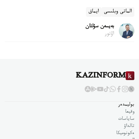
الماتى وبلىسى
ايماق
بەيسەن سۇلتان
اۆتور
KAZINFORM
بوليمدەر
وقيعا
ساياسات
تالداۋ
ەكونوميكا