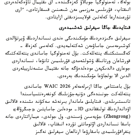
بولەك، تەحنولوگيا جوبالاۋ كەزەڭىندە- اق ىقتيمال تاۋەكەلدەردى
انىقتاپ، قۇرىلىس مەرزىمى مەن شىعىنىن قىسقارتادى، ءارى
تۇرعىندارعا كەلەتىن قولايسىزدىقتى ازايتادى.
قىتايدىڭ جاڭا سيفرلىق شەشىمدەرى
سيفرلىق ەگىزدەردىڭ مۇمكىندىگى ەندى نىسانداردىڭ ۆيرتۋالدى
كوشىرمەسىن جاساۋمەن شەكتەلمەيدى. كەلەسى كەزەڭ -
كەڭىستىكتىك ينتەللەكت. بۇل تەحنولوگيا جاساندى ينتەللەكتىگە
قورشاعان ورتانىڭ ۇشولشەمدى قۇرىلىمىن تانۋعا، نىسانداردى
جوعارى دالدىكپەن مودەلدەۋگە جانە ىقتيمال ستسەنارييلەردى
الدىن الا بولجاۋعا مۇمكىندىك بەرەدى.
بۇل باعىتتاعى جاڭا ازىرلەمەلەر WAIC 2026 جاساندى
ينتەللەكت جونىندەگى دۇنيەجۇزىلىك كونفەرەنتسياسىندا
تانىستىرىلدى. قىتايلىق ماماندار بىرنەشە سەكۋند ىشىندە قالالىق
اۋدانداردىڭ تولىققاندى 3D- مودەلىن جاسايتىن «جىڭرۇڭ»
(Zhengrong) جۇيەسىن ۇسىندى. ول جولدى، عيماراتتاردى جانە
باسقا نىسانداردى اۆتوماتتى تۇردە انىقتاپ، قالالىق
ينفراقۇرىلىمدى باسقارۋعا ارنالعان سيفرلىق نەگىز