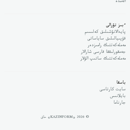
الەمدە
ءبىز تۋرالى
پايدالانۋشىلىق كەلىسىم
قۇپىيالىلىق ساياساتى
مەملەكەتتىك رامىزدەر
جەمقورلىققا قارسى شارالار
مەملەكەتتىك ساتىپ الۋلار
باسقا
سايت كارتاسى
بايلانىس
جارناما
© 2026 «KAZINFORM» حاق