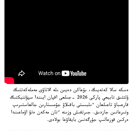
ەسكە سالا كەتەيىك، بۇعاكن دەيىن ىلە الاتاۋى مەملەكەتتىك
ۇلتتىق تابيعي پاركى 2026 -جىلعى اقپان ايىندا سپۋتنيكتىك
قارعىباۋ تاعىلعان ءىلبىستى باقىلاۋ جۇمىستارىن جالعاستىرىپ
وتىرعانىن جازدىق. جىرتقىش وزىنە ءتان مەكەن ەتۋ اۋماعىندا
ەركىن قوزعالىپ جۇرگەنىن بايقاۋعا بولادى.