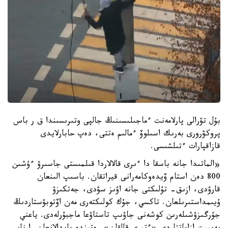
بۇل تۋرالى پارلامەنت ءماجىلىسىنىڭ جالپى وتىرىسىندا ق ر باس
پروكۋرورى بەرىك اسىلوۆ ءمالىم ەتتى، دەپ حابارلايدى
قازاقپارات ءتىلشىسى.
«الماتىدا جانە باسقا دا ءىرى قالالاردا قىلمىستى جاسىرۋ ءۇشىن
800 دەن استام ۆيدەوكامەرانى قيراتقان. باسىپ الىنعان
قارۋدى، ازىق- تۇلىكتى جانە اۋىز سۋدى، جەتكىزۋ
ۇيىمداستىرىلعان. تاكسي، جۇك كولىكتەرى مەن اۆتوبۋستاردىڭ
جۇرگىزۋشىلەرىن كوشەنى جاۋىپ تاستاۋعا ماجبۇرلەدى. ياعني