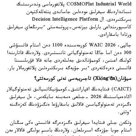
COSMOPlat Industrial World پلاتفورماسى وندىرىستىك
نىسانداردىڭ سيفرلىق مودەلىن جاساندى ينتەللەكتپەن
بىرىكتىرەدى. ال Decision Intelligence Platform
كاسىپورىنداعى بارلىق بيزنەس-پروتسەستى ءبىرىڭعاي سيفرلىق
ورتادا باسقارادى.
جالپى، WAIC 2026 كورمەسىندە 1100 دەن استام قاتىسۋشى
300 دەن اسا جاڭا تەحنولوگيانى تانىستىردى. ولاردىڭ قاتارىندا
كولىك اعىنىن، كوممۋنالدىق جەلىلەردى جانە قالا قۇرىلىسىنا
قاتىستى دەرەكتەردى ءبىر جۇيەگە بىرىكتىرەتىن پلاتفورمالار بار.
سيۋنان(
ng'ān
ó
Xi
) تاجىريبەسى نەنى كورسەتتى؟
(CAICT) قىتايدىڭ اقپاراتتىق-كوممۋنيكاتسيالىق تەحنولوگيالار
اكادەمياسىنىڭ 2026 -جىلعى ەسەبىنە سايكەس، ەل سيفرلىق
ەگىزدەر تەحنولوگياسىن قالالىق باسقارۋعا ەنگىزۋدىڭ كەزەڭىنە
ءوتتى.
وتكەن جىلى قىتايدا سيفرلىق ەگىزدەرگە قاتىستى ەكى مىڭنان
استام جوبا جۇزەگە اسىرىلعان. ولاردىڭ باسىم بولىگى قالالار مەن