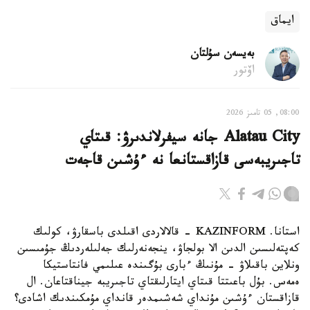
ايماق
بەيسەن سۇلتان
اۆتور
08:00, 05 تامىز 2026
Alatau City جانە سيفرلاندىرۋ: قىتاي
تاجىريبەسى قازاقستانعا نە ءۇشىن قاجەت
استانا. KAZINFORM - قالالاردى اقىلدى باسقارۋ، كولىك
كەپتەلىسىن الدىن الا بولجاۋ، ينجەنەرلىك جەلىلەردىڭ جۇمىسىن
ونلاين باقىلاۋ - مۇنىڭ ءبارى بۇگىندە عىلىمي فانتاستيكا
ەمەس. بۇل باعىتتا قىتاي ايتارلىقتاي تاجىريبە جيناقتاعان. ال
قازاقستان ءۇشىن مۇنداي شەشىمدەر قانداي مۇمكىندىك اشادى؟