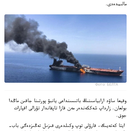
مالىمدەدى.
Фото: БЕЛТА
وقيعا ساۋد ارابياسىنىڭ باتىسىنداعى يانبۋ پورتىنا جاقىن ماڭدا
بولعان. زارداپ شەككەندەر مەن قازا تاپقاندار تۋرالى اقپارات
جوق.
ايتا كەتەيىك، قارۋلى توپ وكىلدەرى قىزىل تەڭىزدەگى باب-