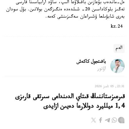
ەل-ماندەب بۇعازىن باقىلاۋعا الىپ، ساۋد ارابياسىنا قارسى
تەڭىز بلوكاداسىن 20- شىلدەدە ەنگىزگەن بولاتىن. بۇل سودان
بەرى شابۋىلعا ۇشىراعان سەگىزىنشى كەمە.
24.kz
الەم
باقىتجول كاكەش
اۆتور
22:31, 05 تامىز 2026
قىرعىزستاننىڭ قىتاي الدىنداعى سىرتقى قارىزى
1,4 ميلليرد دوللارعا دەيىن ازايدى