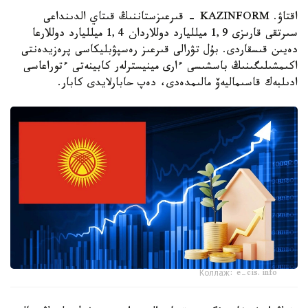
اقتاۋ. KAZINFORM - قىرعىزستاننىڭ قىتاي الدىنداعى
سىرتقى قارىزى 1,9 ميلليارد دوللاردان 1,4 ميلليارد دوللارعا
دەيىن قىسقاردى. بۇل تۋرالى قىرعىز رەسپۋبليكاسى پرەزيدەنتى
اكىمشىلىگىنىڭ باسشىسى ءارى مينيسترلەر كابينەتى ءتوراعاسى
ادىلبەك قاسىماليەۆ مالىمدەدى، دەپ حابارلايدى كابار.
Коллаж: e-cis.info