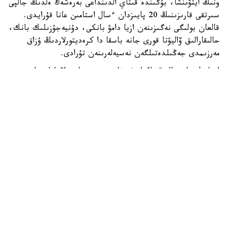
ونىڭ ايتۋىنشا، بۇگىندە قىتاي الدىنداعى بەرەشەك ەلدىڭ جالپى
سىرتقى قارىزىنىڭ 20 پايىزدان ءسال استامىن عانا قۇرايدى.
قالعان بولىگى نەگىزىنەن ازيا دامۋ بانكى، دۇنيەجۇزىلىك بانك،
حالىقارالىق ۆاليۋتا قورى جانە باسقا دا كرەديتورلاردىڭ ۇزاق
مەرزىمدى جەڭىلدەتىلگەن نەسيەلەرىنەن تۇرادى.
ادىلبەك قاسىماليەۆتىڭ ايتۋىنشا، قىرعىزستان زاڭناماسىنا
سايكەس مەملەكەتتىك قارىزدىڭ جالپى ىشكى ونىمگە
شاققانداعى ۇلەسى 60 پايىزدان اسپاۋى ءتيىس. الايدا
پرەزيدەنت سادىر جاپاروۆتىڭ تاپسىرماسىمەن بۇل شەك 50 پايىز
دەڭگەيىندە بەلگىلەنگەن.
قازىرگى ۋاقىتتا قىرعىزستاننىڭ مەملەكەتتىك قارىزى ج ءى و-
ءنىڭ 42 پايىزىن، ال سىرتقى قارىزى 22 پايىزىن قۇرايدى. ەل
بيلىگى سىرتقى قارىز كولەمىن ازايتىپ، ىشكى قارىزدى كەزەڭ-
كەزەڭىمەن ۇلعايتۋ ساياساتىن ۇستانىپ وتىر. بۇعان دەيىن
قىرعىزستاننىڭ سىرتقى قارىزىن 2035 -جىلعا دەيىن تولىق
وتەۋدى جوسپارلاپ وتىرعانى حابارلانعان.