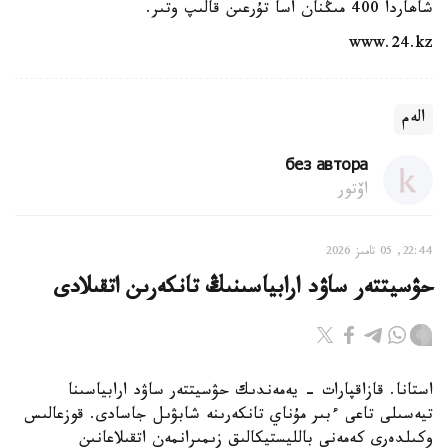
شاھاردا 400 مىڭنان اسا تۇرعىن قالىپ وتىر.
www.24.kz
الەم
без автора
اۆتور
22:44, 05 تامىز 2026
حۋسيتتەر ساۋد ارابياسىنىڭ تانكەرىن اتقىلادى
استانا. قازاقپارات - يەمەندىك حۋسيتتەر ساۋد ارابياسىنا
تيەسىلى تاعى ءبىر مۇناي تانكەرىنە شابۋىل جاسادى. قوزعالىس
وكىلدەرى كەمەنى بالليستيكالىق زىمىرانمەن اتقىلاعانىن