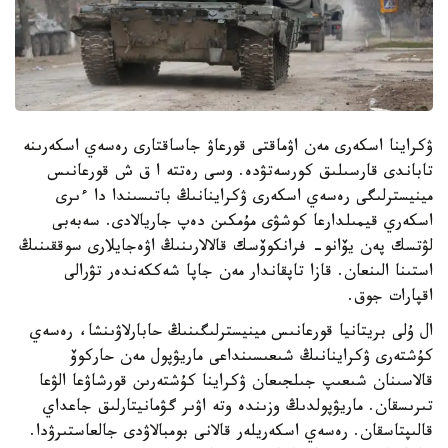
ۋكراينا اسكەرى مەن اۋماقتى قورعاۋ جاساقتارى رەسەي اسكەرىنە
تاباندى قارسىلىق كورسەتۋدە. وسى رەتتە ا ق ش قورعانىس
مينيسترلىگى رەسەي اسكەرى ۋكراينانىڭ باتىسىندا دا ءىرى
اسكەري قيمىلدارعا كوشۋى مۇمكىن دەپ جاريالادى. سەبەبى
لۋتسك پەن يۆانو- فرانكوۆسك قالالارىنىڭ اۋەجايلارى سوققىنىڭ
استىنا الىنعان. قازا تاپقاندار مەن جاپا شەككەندەر تۋرالى
اقپارات جوق.
ال ۇلى بريتانيا قورعانىس مينيسترلىگىنىڭ حابارلاۋىنشا، رەسەي
كۇشتەرى ۋكراينانىڭ شىعىسىنداعى ماريۋپول مەن حاركوۆ
قالاسىنان شىعىپ جىلجىعان ۋكراينا كۇشتەرىن قورشاۋعا الۋعا
تىرىسقان. ماريۋپولدىڭ وزىندە وتە اۋىر گۋمانيتارلىق جاعداي
قالىپتاسقان. رەسەي اسكەريلەر قالانى بومبالاۋدى جالعاستىرۋدا.