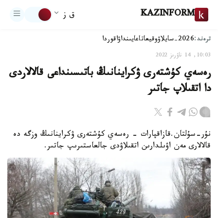
KAZINFORM
ق ز
ترەند:
2026-سايلاۋ
وقيعا
تاعايىنداۋ
اقوردا
10:03, 14 ناۋرىز 2022
رەسەي كۇشتەرى ۋكراينانىڭ باتىسىنداعى قالالاردى
دا اتقىلاپ جاتىر
نۇر-سۇلتان.قازاقپارات - رەسەي كۇشتەرى ۋكراينانىڭ وزگە دە
قالالارى مەن اۋىلدارىن اتقىلاۋدى جالعاستىرىپ جاتىر.