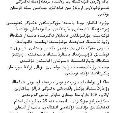
جانە ولاردى قىزمەتتىك يت رەتىندە ىرىكتەۋدىڭ نەگىزگى
تەحنولوگيالارىن ازىرلەۋ مەن قولدانۋ» جوباسىن ىسكە قوسقان
بولاتىن.
جۋىردا اتالعان جوبا اياسىندا جۇرگىزىلگەن نەگىزگى گەنومدىق
زەرتتەۋدىڭ ناتيجەلەرى جاريالاندى. ميلليونداعان مۋتاتسيا
نۇكتەسىنە جۇرگىزىلگەن تالداۋلار نەگىزىندە عالىمدار شىڭجاڭ
وۆچاركاسىنىڭ قىتايدىڭ سولتۇستىك ايماعىندا قالىپتاسقان
بايىرعى جەرگىلىكتى يت تۇقىمى ەكەنىن راستادى. ش و ق ك
قوعامدىق قاۋىپسىزدىك باسقارماسىنىڭ مالىمەتىنشە، زەرتتەۋ
شىڭجاڭ وۆچاركاسىنىڭ «سىرتتان اكەلىنگەن تۇقىمدى
جەتىلدىرۋ ناتيجەسىندە پايدا بولعانى» تۋرالى ۇزاققا سوزىلعان
پىكىرتالاسقا نۇكتە قويىلدى.
بەلگىلى بولعانداي، زەرتتەۋ توبى بىرنەشە اي بويى شىڭجاڭ
وۆچاركاسىنىڭ بۇكىل ولكەدەگى نەگىزگى تارالۋ ايماقتارىن
ارالاپ، 109 داراباسقا جوعارى ساپالى تولىق گەنومدىق
سەكۆەنيرلەۋ جۇرگىزدى. ناتيجەسىندە 25 ميلليوننان استام
گەنەتيكالىق مۋتاتسيا نۇكتەسى انىقتالدى. عالىمدار الىنعان