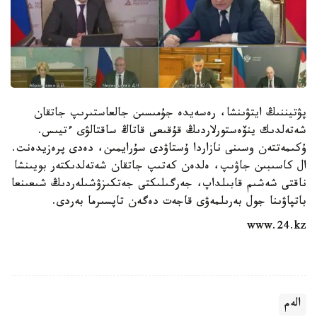
پۋتيننىڭ ايتۋىنشا، رەسەيدە جۇمىسىن جالعاستىرىپ جاتقان
شەتەلدىك ينۆەستورلاردىڭ قۇقىعى قاتاڭ ساقتالۋى ءتيىس.
ۇكىمەتتەن وسىنى نازاردا ۇستاۋدى سۇرايمىن، دەدى پرەزيدەنت.
ال كاسىبىن جاۋىپ، ەلدەن كەتىپ جاتقان شەتەلدىكتەر بويىنشا
ناقتى شەشىم قابىلداپ، جەرگىلىكتى جەتكىزۋشىلەردىڭ شىعىنعا
باتپاۋىنا جول بەرىلمەۋى قاجەت دەگەن تاپسىرما بەردى.
www.24.kz
الەم