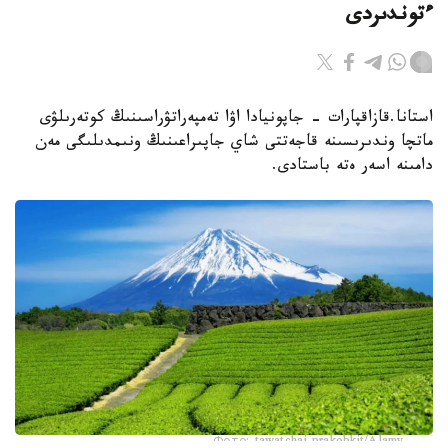
ءتوندىردى
استانا.قازاقپارات - جاپونيادا اۋا تەمپەراتۋراسىنىڭ كوتەرىلۋى
ماتچا وندىرىسىنە قاجەتتى شاي جاپىراعىنىڭ ونىمدىلىگى مەن
دامىنە اسەر ەتە باستادى.
Фото: tawatchai prakobkit/Alamy