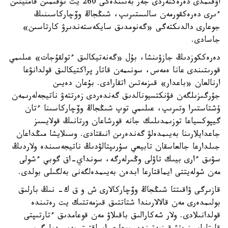
اۋقىمدى دەرەكتەردى جەر بەتىندەگى 260 يت تۇقىمىن قامتيتىن
ءىرى دەرەكقورمەن سالىستىرىپ، شىڭجاڭ وۆچاركاسىنىڭ
جوعارى دالدىكتەگى «گەنومدىق سايكەستەندىرۋ كارتاسىن»
جاسادى.
دەرەككوزدىڭ جازۋىنشا، بۇل «گەنەتيكالىق ءتولقۇجات» عىلىمي
قورىتىندى عانا ەمەس، سونىمەن قاتار پراكتيكالىق قولدانۋعا
ارنالعان «باعدار» قىزمەتىن اتقارادى. بۇعان دەيىن
جۇرگىزىلگەن فۋنكتسيونالدىق گەندەردى زەرتتەۋ ناتيجەلەرىمەن
ۇشتاستىرا وتىرىپ، عىلىمي توپ شىڭجاڭ وۆچاركاسىنا ءتان
گيپوكسياعا توزىمدىلىك جانە قورشاعان ورتانىڭ قولايسىز
جاعدايلارىنا بەيىمدەلۋ گەندەرىن انىقتادى. وسىلايشا مىڭداعان
جىلدارعا جالعاسقان تابيعي سۇرىپتالۋدىڭ ناتيجەسىندە ولاردىڭ
سۋىق ءارى بيىك تاۋلى وڭىرلەرگە، سونداي-اق گوبي ءشولى
مەن شولەيتتى ايماقتارعا ابدەن بەيىمدەلگەنى بەلگىلى بولدى.
قازىرگى ۋاقىتتا شىڭجاڭ وۆچاركالارى ش و ق ك- نىڭ بارلىق
بولىمدەرى مەن قالالارىندا شتاتتىق قىزمەتتىك يت رەتىندە
قولدانىلادى. ولار شەكارالىق باقىلاۋ مەن قوعامدىق ءتارتىپتى