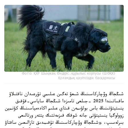
Фото: ҚХР Шыңжаң Өндіріс-құрылыс корпусы (ШӨҚК)
Қоғамдық қауіпсіздік басқармасы
شىڭجاڭ وۆچاركاسىنىڭ شىعۋ تەگىن عىلىمي تۇرعىدان ناقتىلاۋ
ماقساتىندا 2025 -جىلعى تامىزدا شىڭجاڭ ساياسي-قۇقىق
ينستيتۋتىنىڭ باس بولۋىمەن قىتاي عىلىم اكادەمياسىنىڭ كۋنمين
زوولوگيا ينستيتۋتى جانە شوقك قىزمەتتىك يتتەر ورتالىعى
بىرلەسىپ، «شىڭجاڭ وۆچاركاسىنىڭ تۇقىمدىق تازالىعىن ساقتاۋ