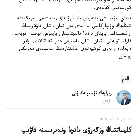
قامتاماسىز ەتۋ قىزمەتىندە جوعارى ايماقتىق بەيىمدىلىگىن
كورسەتىپ كەلەدى.
قىتاي جۇمىسشى يتتەردى باسقارۋ قاۋىمداستىعى دەرەگىنشە،
شىڭجاڭ وۆچاركاسى - التاي مەن تيان-شان تاۋلارىنىڭ
ارالىعىنداعى بايتاق دالادا قالىپتاسقان بايىرعى تۇقىم، توبەت،
قازاق توبەتى، تيان-شان ماستيفى دەپ تە اتالادى. ولار
ەجەلدەن بەرى كوشپەندى حالىقتاردىڭ سەنىمدى سەرىگى
بولعان.
الەم
ريزابەك نۇسىپبەك ۇلى
اۆتور
16:18, 08 تامىز 2026
كليماتتىڭ وزگەرۋى ماتچا وندىرىسىنە قاۋىپ