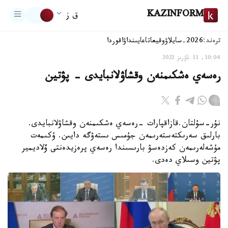
KAZINFORM
ق ز
ترەند:
2026-سايلاۋ
وقيعا
تاعايىنداۋ
اقوردا
10:04, 11 ناۋرىز 2022
رەسەي ەشكىمنەن وقشاۋلانبايدى – پۋتين
نۇر-سۇلتان.قازاقپارات -رەسەي ەشكىمنەن وقشاۋلانبايدى.
بارلىق سەرىكتەستەرىمەن جۇمىس ىستەۋگە دايىن. ۇكىمەت
مۇشەلەرىمەن كەزدەسۋ بارىسىندا رەسەي پرەزيدەنتى ۆلاديمير
پۋتين وسىلاي دەدى.