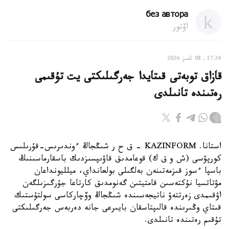
без автора
اۆتور
17:24, 08 تامىز 2026
قازاق توبەتى قىتايدا جەرگىلىكتى يت تۇقىمى
رەتىندە تانىلدى
استانا. KAZINFORM – ق ح ر شىڭجاڭ ءوندىرىس-قۇرىلىس
كورپۋسى (ش و ق ك) قوعامدىق قاۋىپسىزدىك باسقارماسىنىڭ
باسپا ءسوز قىزمەتىنەن بەلگىلى بولعانداي، ميلليونداعان
مۋتاتسيا نۇكتەسىن قامتيتىن گەنومدىق كارتاعا جۇرگىزىلگەن
اۋقىمدى زەرتتەۋ ناتيجەسىندە شىڭجاڭ وۆچاركاسى سولتۇستىك
قىتاي وڭىرىندە قالىپتاسقان بايىرعى جانە دەربەس جەرگىلىكتى
تۇقىم رەتىندە تانىلدى.