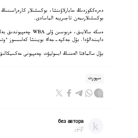
دەرەككوزدىڭ حابارلاۋىنشا، بوكسشىلار كارەراسىنىڭ 
بوكسشىلارىمەن تاجىريبە الماسادى.
دايىندالۋدا. بۇل جەكپە-جەك بويىنشا كەلىسسوز ءوتى
بۇل سالماقتا الەمنىڭ ابسوليۋت چەمپيونى مەكسيكال
سپورت
без автора
اۆتور