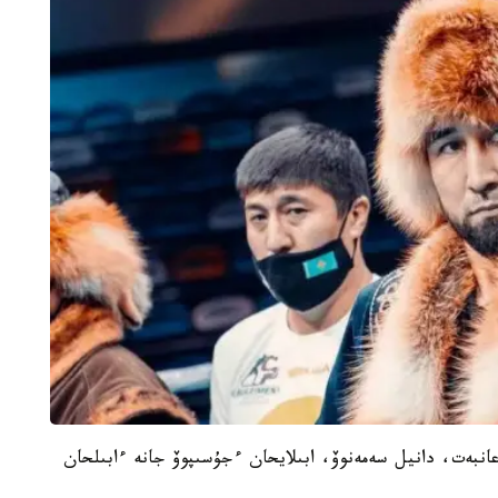
عانبەت، دانيل سەمەنوۆ، ابىلايحان ءجۇسىپوۆ جانە ءابىلحان