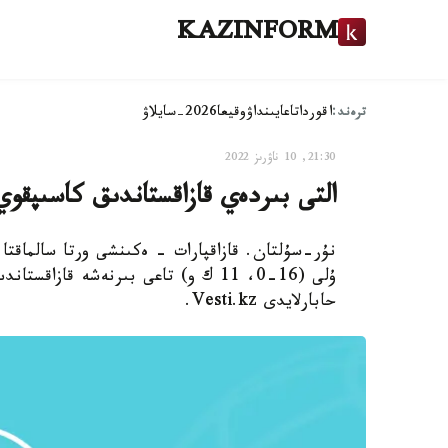
KAZINFORM
ترەند:
اقوردا
تاعايىنداۋ
وقيعا
2026-سايلاۋ
21:30, 10 ناۋرىز 2022
التى بىردەي قازاقستاندىق كاسىپقوي ا
ۇلى (16-0، 11 ك و) تاعى بىرنەشە ق
حابارلايدى Vesti.kz.