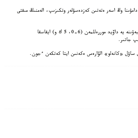
دامۋىنا وڭ اسەر ەتەتىن كەزدەسۋلەر وتكىزىپ، الەمنىڭ مىقتى
ەسكە سالايىق، ەربوسىن ۇلى WBA چەمپيوندىق بەلبەۋىنە يە داۆيد موررەللمەن (6-0، 5 ك و) ايقاسقا
پ جاتىر.
ىق ساۋل «كانەلو» الۆارەس ەكەنىن ايتا كەتكەن ءجون.