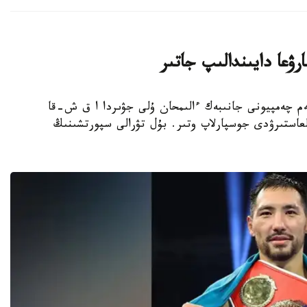
ۋعا دايىندالىپ جاتىر
بوكسشى، الەم چەمپيونى جانىبەك ءالىمحان ۇلى جۋىردا ا ق ش-قا
عاستىرۋدى جوسپارلاپ وتىر. بۇل تۋرالى سپورتشىنىڭ