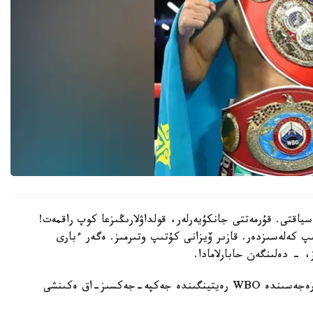
سياقتى. قۇرمەتتى جانكۇيەرلەر، قولداۋلارىڭىزعا كوپ راقمەت!
پ كەلەسىزدەر. قازىر ۆيزانى كۇتىپ وتىرمىز. ەگەر ءبارى
، - دەلىنگەن حابارلامادا.
بۇعان دەيىن جانىبەك ءالىمحان ۇلى جاڭا سالماق دارەجەسىندە WBO رەيتينگىندە جەكپە-جەكسىز-اق ەكىنشى