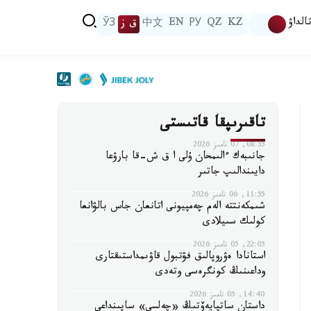
الداۋ
KZ
QZ
РУ
EN
中文
ق ز
ЎЗ
تاقىرىپقا قاتىستى
08:55, 07 تامىز 2026
جانىبەك ءالىمحان ۇلى ا ق ش-قا بارۋعا
دايىندالىپ جاتىر
11:55, 06 تامىز 2026
شىمكەنتتە الەم چەمپيونى اتانعان جاس بالۋانعا
كولىك سىيلادى
22:05, 05 تامىز 2026
استانادا ەۋروپالىق فۋتبول قاۋىمداستىقتارى
وداعىنىڭ كونگرەسى وتەدى
14:40, 05 تامىز 2026
داستان ساتپايەۆتىڭ «چەلسي» ساپىنداعى