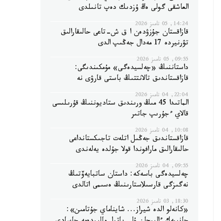
العاشقى گولى ەڭ ۇزدىك دەپ تانىلدى
14:24, 05 تامىز 2026
قازاقستان جۇزۋدەن ا ق ش-تاعى حالىقارالىق
تۋرنيردە 17 مەدال جەڭىپ الدى
09:55, 05 تامىز 2026
داستاننىڭ «چەلسيدەگى» مۇمكىندىگى:
قازاقستاندىق تالانتتىڭ باستى قارۋى نە
22:04, 04 تامىز 2026
الماتىدا 45 مىڭ ورىندىق ستاديوننىڭ قۇرىلىسى
قالاي ءجۇرىپ جاتىر
10:08, 04 تامىز 2026
قازاقستاندىق جەڭىل اتلەت تاجىكستانداعى
حالىقارالىق مارافوندا قولا جۇلدە يەلەندى
09:55, 04 تامىز 2026
چەلسيدەگى باسەكە: داستان ساتبايەۆتىڭ
نەگىزگى قارسىلاستارىنىڭ ەسىمى اتالدى
18:30, 03 تامىز 2026
«كانەلو الدە شيراز... شايناماي جۇتامىن»: