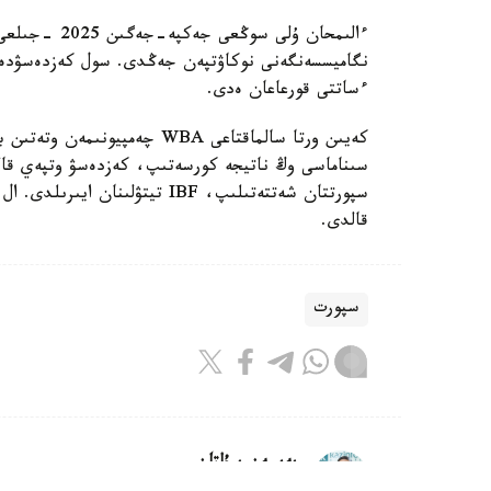
ءساتتى قورعاعان ەدى.
كەيىن ورتا سالماقتاعى WBA چە
قالدى.
سپورت
بەيسەن سۇلتان
اۆتور