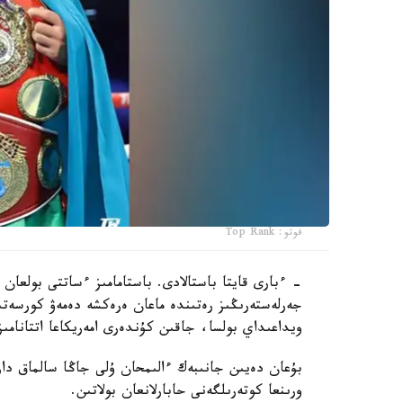
فوتو: Top Rank
- ءبارى قايتا باستالادى. باستامامىز ءساتتى بولعان 
جەرلەستەرىڭىز رەتىندە ماعان ەرەكشە دەمەۋ كورسەتى
ويداعىداي بولسا، جاقىن كۇندەرى امەريكاعا اتتانامىز
ورىنعا كوتەرىلگەنى حابارلانعان بولاتىن.