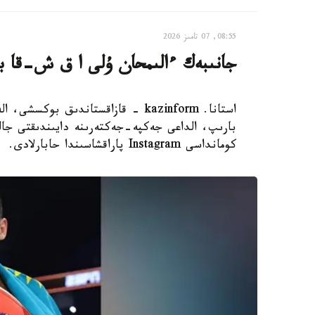
08:55, 07 تامىز 2026
جانىبەك ءالىمحان ۇلى ا ق ش-قا بار
استانا. kazinform - قازاقستاندىق 
بارىپ، الداعى جەكپە-جەكتەرىنە دايىندىقتى جال
كومانداسى Instagram پاراقشاسىندا حابارلادى.