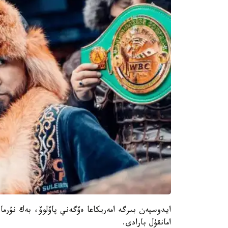
ايدوسپەن بىرگە امەريكاعا ەۆگەني پاۆلوۆ، بەك نۇرما
امانقۇل بارادى.