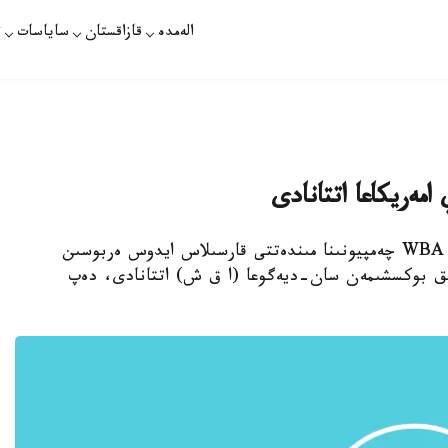
الەمدە
قازاقستان
ساياسات
ت
مەريكاعا اتتانادى
نۇر-سۇلتان. قازاقپارات - ەكىنشى ورتا سالماقتا WBA چەمپيونىنا مىندەتتى قارسىلاس ايدوس ەربوسىن
ازاقستاندىق بوكسشىمەن سان-ديەگوعا (ا ق ش) اتتانادى، دەپ