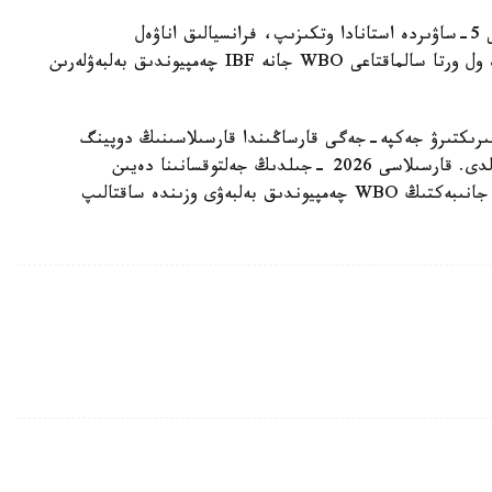
ءالىمحان ۇلى سوڭعى جەكپە-جەگىن 2025 -جىلعى 5-ساۋىردە استانادا وتكىزىپ، فرانسيالىق اناۋەل
نگاميسسەنگەنى نوكاۋتپەن جەڭدى. سول كەزدەسۋدە ول ورتا سالماقتاعى WBO جانە IBF چەمپيوندىق بەلبەۋلەرىن
مپيونىمەن وتەتىن بىرىكتىرۋ جەكپە-جەگى قارساڭىندا قارسىلاسىنىڭ دوپينگ
سىناماسى وڭ ناتيجە كورسەتىپ، كەزدەسۋ وتپەي قالدى. قارسىلاسى 2026 -جىلدىڭ جەلتوقسانىنا دەيىن
سپورتتان شەتتەتىلىپ، IBF تيتۋلىنان ايىرىلدى. ال جانىبەكتىڭ WBO چەمپيوندىق بەلبەۋى وزىندە ساقتالىپ