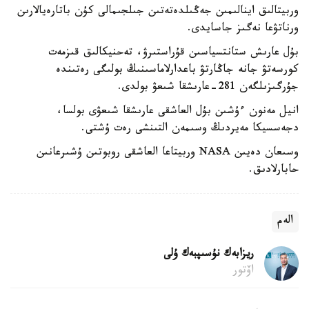
وربيتالىق اينالىمىن جەڭىلدەتەتىن جىلجىمالى كۇن باتارەيالارىن
ورناتۋعا نەگىز جاسايدى.
بۇل عارىش ستانتسياسىن قۇراستىرۋ، تەحنيكالىق قىزمەت
كورسەتۋ جانە جاڭارتۋ باعدارلاماسىنىڭ بولىگى رەتىندە
جۇرگىزىلگەن 281-عارىشقا شىعۋ بولدى.
انيل مەنون ءۇشىن بۇل العاشقى عارىشقا شىعۋى بولسا،
دجەسسيكا مەيردىڭ وسىمەن التىنشى رەت ۇشتى.
وسىعان دەيىن NASA وربيتاعا العاشقى روبوتىن ۇشىرعانىن
حابارلادىق.
الەم
ريزابەك نۇسىپبەك ۇلى
اۆتور