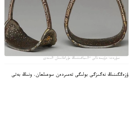
سۋرەت: دۇيسەنالى ءالىماقىننىڭ مۇراعاتىنان الىندى
ۇزەڭگىنىڭ نەگىزگى بولىگى تەمىردەن سوعىلعان. ونىڭ بەتى
التىن جانە كۇمىس اشەكەيلەرمەن بەزەندىرىلىپ، تابان تىرەيتىن
بولىگىنىڭ جيەگى نازىك ورنەكتەرمەن كومكەرىلگەن. ولشەمى -
15,9 × 19 سانتيمەتر. بۇل بۇيىم سول داۋىردەگى دالا
ۇستالارىنىڭ تەمىر وڭدەۋ، زەرگەرلىك جانە كوركەم اشەكەيلەۋ
ونەرىنىڭ جوعارى دەڭگەيدە بولعانىن كورسەتەدى.
كوشپەلى وركەنيەتتە ۇزەڭگى تەك اتقا مىنۋگە ارنالعان قۇرال عانا
ەمەس، يەسىنىڭ الەۋمەتتىك مارتەبەسىن بىلدىرەتىن ماڭىزدى