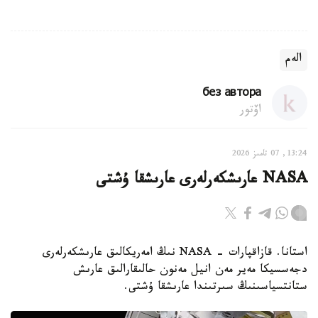
الەم
без автора
اۆتور
13:24, 07 تامىز 2026
NASA عارىشكەرلەرى عارىشقا ۇشتى
استانا. قازاقپارات - NASA نىڭ امەريكالىق عارىشكەرلەرى
دجەسسيكا مەير مەن انيل مەنون حالىقارالىق عارىش
ستانتسياسىنىڭ سىرتىندا عارىشقا ۇشتى.