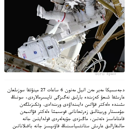
Фото: Space
دجەسسيكا مەير مەن انيل مەنون 6 ساعات 27 مينۋتقا سوزىلعان
عارىشقا شىعۋ كەزىندە بارلىق نەگىزگى تاپسىرمالاردى، سونىڭ
ىشىندە ەلەكتر قۋاتىن دايىنداۋدى ورىندادى. وتكىزىلگەن
جۇمىستار وربيتالىق زەرتحانانى قوسىمشا ەلەكتر قۋاتىمەن
قامتاماسىز ەتەتىن، ماڭىزدى جۇيەلەردى قولدايتىن جانە
حالىقارالىق عارىش ستانتسياسىنىڭ قاۋىپسىز جانە باقىلاناتىن