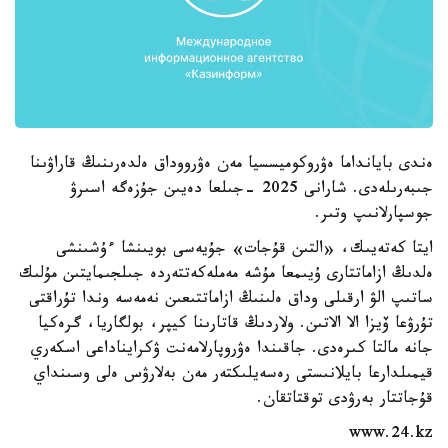
ەندى بايانداما ەۋروكوميسسيا مەن ەۋرووداق ەلدەرىنىڭ قاراۋىنا
جىبەرىلەدى. شارانى 2025 -جىلعا دەيىن جۇزەگە اسىرۋ
جوسپارلانىپ وتىر.
ايتا كەتەيىك، «التىن قۇجات» جۇيەسى بويىنشا ءۇشىنشى
ەلدىڭ ازاماتتارى ۇيىمعا مۇشە مەملەكەتتەردە جىلجىمايتىن مۇلىك
ساتىپ الۋ ارقىلى وداق ەلىنىڭ ازاماتتىعىن نەمەسە وندا تۇراقتى
تۇرۋعا ۆيزا الا الاتىن. ولاردىڭ قاتارىنا كيپر، بولگاريا، گرەكيا
جانە مالتا كىرەدى. جاقىندا ەۋروپارلامەنت ۋكرايناداعى اسكەري
قيمىلدارعا بايلانىستى رەسەيلىكتەر مەن بەلارۋس ەلى وسىنداي
قۇجاتتار بەرۋدى توقتاتقان.
www.24.kz