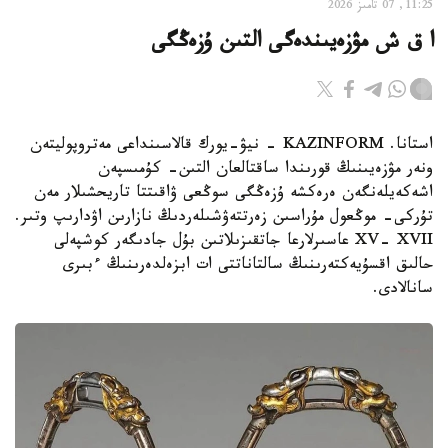
11:25, 07 تامىز 2026
ا ق ش مۋزەيىندەگى التىن ۇزەڭگى
استانا. KAZINFORM - نيۋ-يورك قالاسىنداعى مەتروپوليتەن
ونەر مۋزەيىنىڭ قورىندا ساقتالعان التىن- كۇمىسپەن
اشەكەيلەنگەن ەرەكشە ۇزەڭگى سوڭعى ۋاقىتتا تاريحشىلار مەن
تۇركى- موڭعول مۇراسىن زەرتتەۋشىلەردىڭ نازارىن اۋدارىپ وتىر.
XV- XVII عاسىرلارعا جاتقىزىلاتىن بۇل جادىگەر كوشپەلى
حالىق اقسۇيەكتەرىنىڭ سالتاناتتى ات ابزەلدەرىنىڭ ءبىرى
سانالادى.