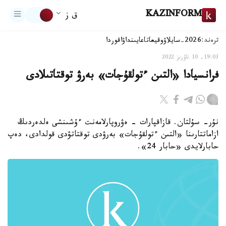
KAZINFORM
ق ز
ترەند:
2026-سايلاۋ
وقيعا
تاعايىنداۋ
اقوردا
19:03, 10 ناۋرىز 2022
فرانسيادا «التىن ءتولقۇجات» بەرۋ توقتاتىلادى
نۇر- سۇلتان. قازاقپارات - ەۋروپارلامەنت ءۇشىنشى ەلدەردىڭ
ازاماتتارىنا «التىن ءتولقۇجات» بەرۋدى توقتاتۋدى قولدادى، دەپ
حابارلايدى «حابار 24».